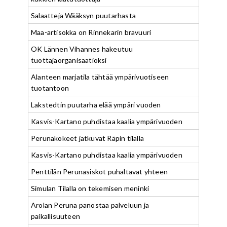
Salaatteja Wääksyn puutarhasta
Maa-artisokka on Rinnekarin bravuuri
OK Lännen Vihannes hakeutuu
tuottajaorganisaatioksi
Alanteen marjatila tähtää ympärivuotiseen
tuotantoon
Lakstedtin puutarha elää ympäri vuoden
Kasvis-Kartano puhdistaa kaalia ympärivuoden
Perunakokeet jatkuvat Räpin tilalla
Kasvis-Kartano puhdistaa kaalia ympärivuoden
Penttilän Perunasiskot puhaltavat yhteen
Simulan Tilalla on tekemisen meninki
Arolan Peruna panostaa palveluun ja
paikallisuuteen