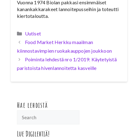
Vuonna 1974 Biolan pakkasi ensimmäiset
kanankakkarakeet lannoitepusseihin ja toteutti
kiertotaloutta.
Kategoriat
Uutiset
Food Market Herkku maailman
kiinnostavimpien ruokakauppojen joukkoon
Poiminta lehdestä nro 1/2019: Käytetyistä
paristoista hivenlannoitetta kasveille
Hae lehdistä
Lue Digilehtiä!