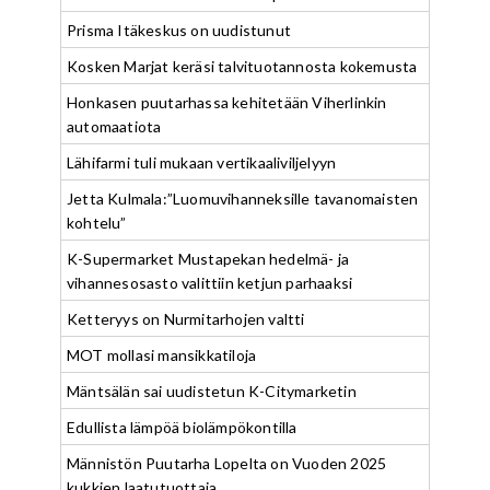
Prisma Itäkeskus on uudistunut
Kosken Marjat keräsi talvituotannosta kokemusta
Honkasen puutarhassa kehitetään Viherlinkin
automaatiota
Lähifarmi tuli mukaan vertikaaliviljelyyn
Jetta Kulmala:”Luomuvihanneksille tavanomaisten
kohtelu”
K-Supermarket Mustapekan hedelmä- ja
vihannesosasto valittiin ketjun parhaaksi
Ketteryys on Nurmitarhojen valtti
MOT mollasi mansikkatiloja
Mäntsälän sai uudistetun K-Citymarketin
Edullista lämpöä biolämpökontilla
Männistön Puutarha Lopelta on Vuoden 2025
kukkien laatutuottaja