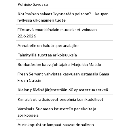
Pohjois-Savossa
Kotimainen salaatti kynnetään peltoon? – kaupan
hyllyssä ulkomainen tuote
Elintarvikemarkkinalain muutokset voimaan
22.6.2026
Annabelle on halutin perunalajike
Taimityllilä tuottaa erikoisuuksia
Ruokatiedon kasvujohtajaksi Marjukka Mattio
Fresh Servant vahvistaa kasvuaan ostamalla Bama
Fresh Cutsin
Kielon päivänä järjestetään 60 opastettua retkeä
Kimalaiset ratkaisevat ongelmia kuin kädelliset
Varsinais-Suomeen istutettiin persikoita ja
aprikooseja
Aurinkopuiston lampaat saavat rinnalleen