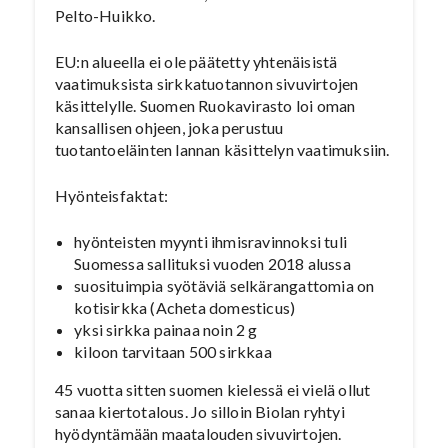
Pelto-Huikko.
EU:n alueella ei ole päätetty yhtenäisistä
vaatimuksista sirkkatuotannon sivuvirtojen
käsittelylle. Suomen Ruokavirasto loi oman
kansallisen ohjeen, joka perustuu
tuotantoeläinten lannan käsittelyn vaatimuksiin.
Hyönteisfaktat:
hyönteisten myynti ihmisravinnoksi tuli
Suomessa sallituksi vuoden 2018 alussa
suosituimpia syötäviä selkärangattomia on
kotisirkka (Acheta domesticus)
yksi sirkka painaa noin 2 g
kiloon tarvitaan 500 sirkkaa
45 vuotta sitten suomen kielessä ei vielä ollut
sanaa kiertotalous. Jo silloin Biolan ryhtyi
hyödyntämään maatalouden sivuvirtojen.