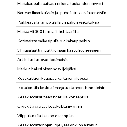
Marjakaupalla paikataan lomakuukauden myynti
Nanean ilmankuivain ja -puhdistin kasvihuoneisiin
Poikkeavalla lämpötilalla on paljon vaikutuksia
Marjaa yli 300 tonnia 8 hehtaarilta
Kotimaista valkosipulia ruokakauppoihin
Silmusalaatti muutti omaan kasvuhuoneeseen
Artik-kurkut ovat kotimaisia
Markus halusi vihannesviljelijäksi
Kesäkukkien kauppaa kartanomiljöössä
Isotalon tila keskitti marjatuotannon tunneleihin
Kesäkukkakauteen koetulla konseptilla
Orvokit avasivat kesäkukkamyynnin
Vilppulan tila katsoo eteenpäin
Kesäkukkatarhojen viljelysesonki on alkanut