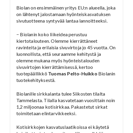
Biolan on ensimmäinen yritys EU:n alueella, joka
on lähtenyt jalostamaan hyönteiskasvatuksen
sivutuotteena syntyvää lantaa lannoitteeksi.
− Biolanin koko liikeidea perustuu
kiertotalouteen. Olemme kierrättäneet
ravinteita ja erilaisia sivuvirtoja jo 45 vuotta. On
luonnollista, että seuraamme kehitystä ja
olemme mukana myös hyönteistalouden
sivuvirtojen kierrättämisessä, kertoo
tuotepäällikkö
Tuomas Pelto-Huikko
Biolanin
tuotekehityksestä.
Biolanille sirkkalanta tulee Siikosten tilalta
Tammelasta. Tilalla kasvatetaan vuosittain noin
1,2 miljoonaa kotisirkkaa. Pakastetut sirkat
toimitetaan elintarvikkeeksi.
Kotisirkkojen kasvatuslaatikoissa ei käytetä