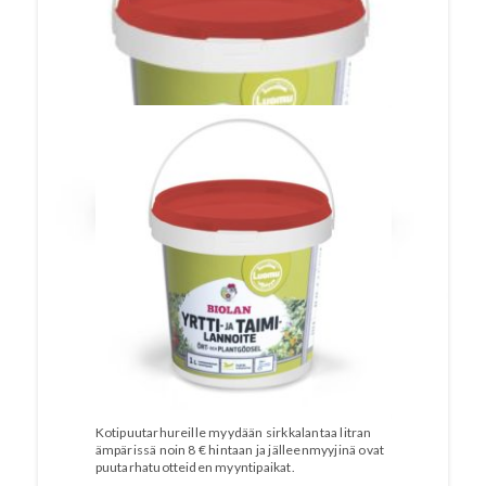
kuin kukatkin. Hyönteistalouteen perustuvan
lannoitteen kehitys on vaatinut tiivistä
viranomaisyhteistyötä.
Kotipuutarhureille myydään sirkkalantaa litran
ämpärissä noin 8 € hintaan ja jälleenmyyjinä ovat
puutarhatuotteiden myyntipaikat.