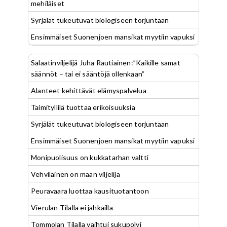
mehiläiset
Syrjälät tukeutuvat biologiseen torjuntaan
Ensimmäiset Suonenjoen mansikat myytiin vapuksi
Salaatinviljelijä Juha Rautiainen:”Kaikille samat
säännöt – tai ei sääntöjä ollenkaan”
Alanteet kehittävät elämyspalvelua
Taimityllilä tuottaa erikoisuuksia
Syrjälät tukeutuvat biologiseen torjuntaan
Ensimmäiset Suonenjoen mansikat myytiin vapuksi
Monipuolisuus on kukkatarhan valtti
Vehviläinen on maan viljelijä
Peuravaara luottaa kausituotantoon
Vierulan Tilalla ei jahkailla
Tommolan Tilalla vaihtui sukupolvi