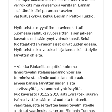
verrokkitaimia vihreämpiä väriltään. Lannan
sisältämä kitiini parantaa kasvien
vastustuskykyä, kehuu Biolanin Pelto-Huikko.
Hyönteisten myynti ihmisravinnoksi tuli
Suomessa sallituksi vuosi sitten ja sen jälkeen
kasvatus on lisääntynyt voimakkaasti. Sekä
tuottajat että viranomaiset olivat uuden edessä.
Hyönteisten kasvatukselle ja lannan käsittelylle
tarvittiin ohjeita.
− Vaikka Biolanilla on pitkä kokemus
lannoitevalmistelainsäädännön piirissä
toimimisesta, tämän uuden lannoiteraaka-
aineen kanssa tarvittiin uudenlaista
selvitystyötä ja viranomaisyhteistyötä.
Ruokavirasto (31.12.2018 asti Evira) teki suuren
työn selvittäessään mitä uudelta tuotteelta
vaaditaan, että se täyttää lannoitevalmisteelle
asetetut vaatimukset, kertoo Biolanin Tuomas