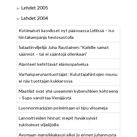
Lehdet 2005
Lehdet 2004
Kotimaiset kasvikset nyt pääosassa Lidlissä – iso
hintakampanja heviosastolla
Salaatinviljelijä Juha Rautiainen:”Kaikille samat
säännöt – tai ei sääntöjä ollenkaan”
Alanteet kehittävät elämyspalvelua
Varhaisperunantuottajat: Kuluttajahintojen nousu
ei näy tuottajan kukkarossa
Maatilat ovat yhä useammin kyberuhkien kohteena
– Supo varoittaa Venäjästä
Luonnonmarjojen poimintaan ei tipu viisumeja
Lannoitteiden hinnat: mepit hyväksyivät
tukitoimet viljelijöille
Avomaan mansikkakausi alkoi jo ennen juhannusta