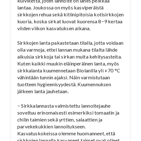
kuiviketta, joten lannoite on lähes pelkkää
lantaa. Joukossa on myös kasviperäistä
sirkkojen rehua sekä kitiinipitoisia kotisirkkojen
kuoria, koska sirkat luovat kuorensa 8−9 kertaa
viiden viikon kasvatuksen aikana.
Sirkkojen lanta pakastetaan tilalla, jotta voidaan
olla varmoja, ettei lannan mukana tilalta lähde
aikuisia sirkkoja tai sirkan muita kehitysasteita.
Kuten kaikki muukin eläinperäinen lanta, myös
sirkkalanta kuumennetaan Biolanilla yli +70 °C
vähintään tunnin ajaksi. Näin varmistutaan
tuotteen hygieenisyydestä. Kuumennuksen
jälkeen lanta jauhetaan.
− Sirkkalannasta valmistettu lannoitejauhe
soveltuu erinomaisesti esimerkiksi tomaatin ja
chilin taimien sekä yrttien, salaattien ja
parvekekukkien lannoitukseen.
Kasvatuskokeissa olemme huomanneet, että
sirkkojen lannalla kasvaneet taimet ovat olleet