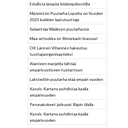
Edullista lämpöä biolämpökontilla
Männistön Puutarha Lopelta on Vuoden
2025 kukkien laatutuottaja
Salaatteja Wääksyn puutarhasta
Maa-artisokka on Rinnekarin bravuuri
OK Lännen Vihannes hakeutuu
tuottajaorganisaatioksi
Alanteen marjatila tähtää
ympärivuotiseen tuotantoon
Lakstedtin puutarha elää ympäri vuoden
Kasvis-Kartano puhdistaa kaalia
ympärivuoden
Perunakokeet jatkuvat Räpin tilalla
Kasvis-Kartano puhdistaa kaalia
ympärivuoden