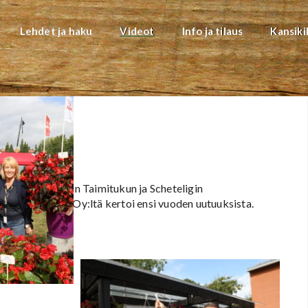
Lehdet ja haku
Videot
Info ja tilaus
Kansiki
rhan, Huiskulan Taimitukun ja Scheteligin
öm Schetelig Oy:ltä kertoi ensi vuoden uutuuksista.