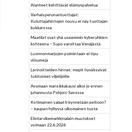
Alanteet kehittävät elämyspalvelua
Varhaisperunantuottajat:
Kuluttajahintojen nousu ei näy tuottajan
kukkarossa
Maatilat ovat yhä useammin kyberuhkien
kohteena – Supo varoittaa Venäjästä
Luonnonmarjojen poimintaan ei tipu
viisumeja
Lannoitteiden hinnat: mepit hyväksyivät
tukitoimet viljelijöille
Avomaan mansikkakausi alkoi jo ennen
juhannusta Pohjois-Savossa
Kotimainen salaatti kynnetään peltoon?
– kaupan hyllyssä ulkomainen tuote
Elintarvikemarkkinalain muutokset
voimaan 22.6.2026