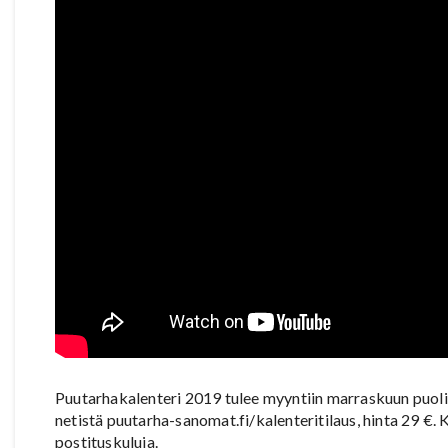
Puutarhakalenteri 2019 tulee myyntiin marraskuun puolivä
netistä puutarha-sanomat.fi/kalenteritilaus, hinta 29 €. 
postituskuluja.