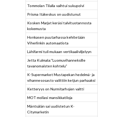
Tommolan Tilalla vaihtui sukupolvi
Prisma Itäkeskus on uudistunut
Kosken Marjat keräsi talvituotannosta
kokemusta
Honkasen puutarhassa kehitetään
Viherlinkin automaatiota
Lähifarmi tuli mukaan vertikaaliviljelyyn
Jetta Kulmala:”Luomuvihanneksille
tavanomaisten kohtelu”
K-Supermarket Mustapekan hedelmä- ja
vihannesosasto valittiin ketjun parhaaksi
Ketteryys on Nurmitarhojen valtti
MOT mollasi mansikkatiloja
Mäntsälän sai uudistetun K-
Citymarketin