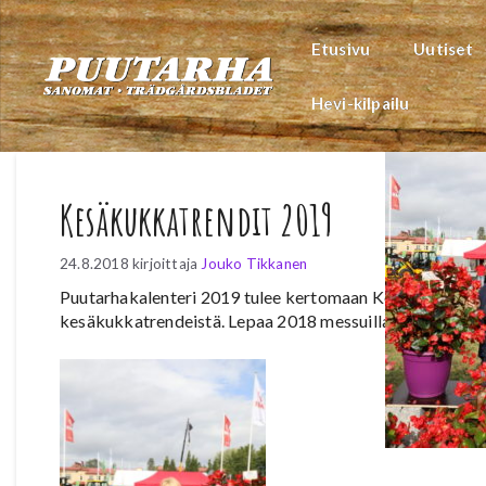
Siirry
sisältöön
Etusivu
Uutiset
Hevi-kilpailu
Kesäkukkatrendit 2019
24.8.2018
kirjoittaja
Jouko Tikkanen
Puutarhakalenteri 2019 tulee kertomaan Koroisten Puuta
kesäkukkatrendeistä. Lepaa 2018 messuilla Jarmo Lemstr