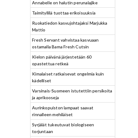
Annabelle on halutin perunalajike
Taimityllilä tuottaa erikoisuuksia
Ruokatiedon kasvujohtajaksi Marjukka
Mattio
Fresh Servant vahvistaa kasvuaan
ostamalla Bama Fresh Cutsin
Kielon päivänä järjestetään 60
opastettua retkeä
Kimalaiset ratkaisevat ongelmia kuin
kädelliset
Varsinais-Suomeen istutettiin persikoita
ja aprikooseja
Aurinkopuiston lampaat saavat
rinnalleen mehiläiset
Syrjälät tukeutuvat biologiseen
torjuntaan