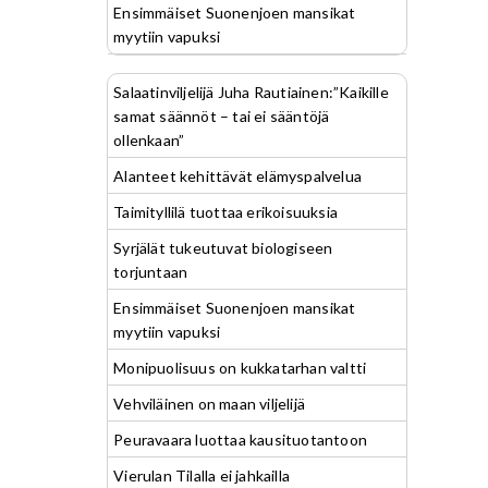
Ensimmäiset Suonenjoen mansikat
myytiin vapuksi
Salaatinviljelijä Juha Rautiainen:”Kaikille
samat säännöt – tai ei sääntöjä
ollenkaan”
Alanteet kehittävät elämyspalvelua
Taimityllilä tuottaa erikoisuuksia
Syrjälät tukeutuvat biologiseen
torjuntaan
Ensimmäiset Suonenjoen mansikat
myytiin vapuksi
Monipuolisuus on kukkatarhan valtti
Vehviläinen on maan viljelijä
Peuravaara luottaa kausituotantoon
Vierulan Tilalla ei jahkailla