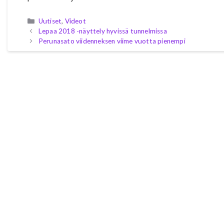
Kategoriat
Uutiset
,
Videot
Lepaa 2018 -näyttely hyvissä tunnelmissa
Perunasato viidenneksen viime vuotta pienempi