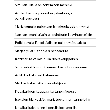
Simulan Tilalla on tekemisen meninki
Arolan Peruna panostaa palveluun ja
paikallisuuteen
Marjakaupalla paikataan lomakuukauden myynti
Nanean ilmankuivain ja -puhdistin kasvihuoneisiin
Poikkeavalla lämpötilalla on paljon vaikutuksia
Marjaa yli 300 tonnia 8 hehtaarilta
Kotimaista valkosipulia ruokakauppoihin
Silmusalaatti muutti omaan kasvuhuoneeseen
Artik-kurkut ovat kotimaisia
Markus halusi vihannesviljelijäksi
Kesäkukkien kauppaa kartanomiljöössä
Isotalon tila keskitti marjatuotannon tunneleihin
Kesäkukkakauteen koetulla konseptilla