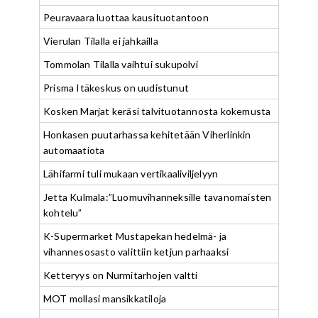
Peuravaara luottaa kausituotantoon
Vierulan Tilalla ei jahkailla
Tommolan Tilalla vaihtui sukupolvi
Prisma Itäkeskus on uudistunut
Kosken Marjat keräsi talvituotannosta kokemusta
Honkasen puutarhassa kehitetään Viherlinkin
automaatiota
Lähifarmi tuli mukaan vertikaaliviljelyyn
Jetta Kulmala:”Luomuvihanneksille tavanomaisten
kohtelu”
K-Supermarket Mustapekan hedelmä- ja
vihannesosasto valittiin ketjun parhaaksi
Ketteryys on Nurmitarhojen valtti
MOT mollasi mansikkatiloja