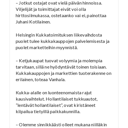
– Jotkut ostajat ovat vielä päivän hinnoissa.
Viljelijät ja toimittajat eivät voi olla
hirttosilmukassa, ostetaanko vai ei, painottaa
Juhani Kotilainen.
Helsingin Kukkatoimituksen liikevaihdosta
puolet tulee kukkakauppojen palvelemisesta ja
puolet marketteihin myynnistä.
– Ketjukaupat tuovat volyymia ja molempia
tarvitaan, sillä ne hyödyntävät toinen toisiaan.
Kukkakauppojen ja markettien tuoterakenne on
erilainen, toteaa Vanhala.
Kukka-alalle on luonteenomaista rajut
kausivaihtelut. Hollantilaiset tukkuautot,
”lentävät hollantilaiset”, ovat kiristäneet
kilpailua tietyillä paikkakunnilla.
– Olemme sinnikkäästi olleet mukana niilläkin