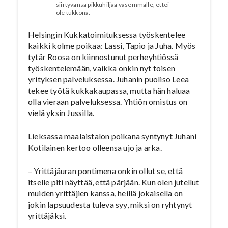
siirtyvänsä pikkuhiljaa vasemmalle, ettei
ole tukkona.
Helsingin Kukkatoimituksessa työskentelee
kaikki kolme poikaa: Lassi, Tapio ja Juha. Myös
tytär Roosa on kiinnostunut perheyhtiössä
työskentelemään, vaikka onkin nyt toisen
yrityksen palveluksessa. Juhanin puoliso Leea
tekee työtä kukkakaupassa, mutta hän haluaa
olla vieraan palveluksessa. Yhtiön omistus on
vielä yksin Jussilla.
Lieksassa maalaistalon poikana syntynyt Juhani
Kotilainen kertoo olleensa ujo ja arka.
– Yrittäjäuran pontimena onkin ollut se, että
itselle piti näyttää, että pärjään. Kun olen jutellut
muiden yrittäjien kanssa, heillä jokaisella on
jokin lapsuudesta tuleva syy, miksi on ryhtynyt
yrittäjäksi.