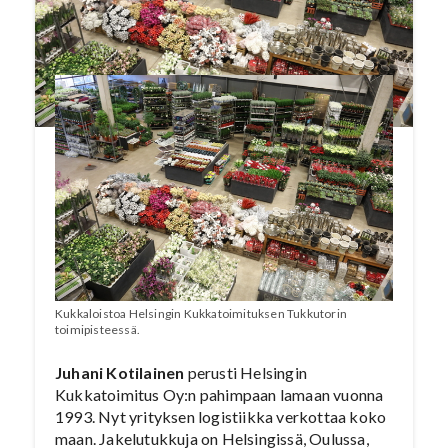
perheyhtiönä. Tämä artikkeli on julkaistu
Puutarha-Sanomat -lehdessä nro 2/2018.
Kukkaloistoa Helsingin Kukkatoimituksen Tukkutorin
toimipisteessä.
Juhani Kotilainen
perusti Helsingin
Kukkatoimitus Oy:n pahimpaan lamaan vuonna
1993. Nyt yrityksen logistiikka verkottaa koko
maan. Jakelutukkuja on Helsingissä, Oulussa,