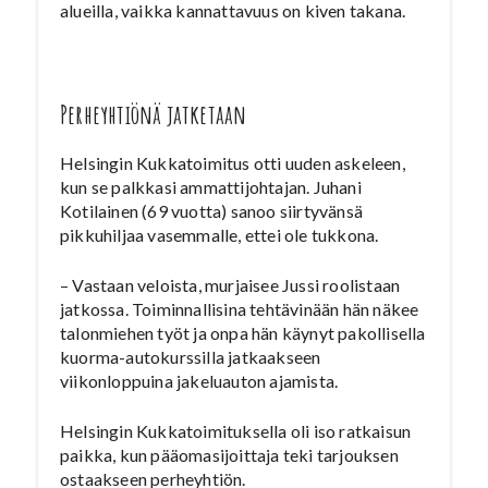
alueilla, vaikka kannattavuus on kiven takana.
Perheyhtiönä jatketaan
Helsingin Kukkatoimitus otti uuden askeleen,
kun se palkkasi ammattijohtajan. Juhani
Kotilainen (69 vuotta) sanoo siirtyvänsä
pikkuhiljaa vasemmalle, ettei ole tukkona.
– Vastaan veloista, murjaisee Jussi roolistaan
jatkossa. Toiminnallisina tehtävinään hän näkee
talonmiehen työt ja onpa hän käynyt pakollisella
kuorma-autokurssilla jatkaakseen
viikonloppuina jakeluauton ajamista.
Helsingin Kukkatoimituksella oli iso ratkaisun
paikka, kun pääomasijoittaja teki tarjouksen
ostaakseen perheyhtiön.