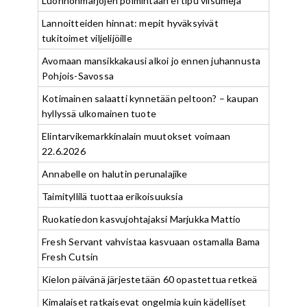
Luonnonmarjojen poimintaan ei tipu viisumeja
Lannoitteiden hinnat: mepit hyväksyivät
tukitoimet viljelijöille
Avomaan mansikkakausi alkoi jo ennen juhannusta
Pohjois-Savossa
Kotimainen salaatti kynnetään peltoon? – kaupan
hyllyssä ulkomainen tuote
Elintarvikemarkkinalain muutokset voimaan
22.6.2026
Annabelle on halutin perunalajike
Taimityllilä tuottaa erikoisuuksia
Ruokatiedon kasvujohtajaksi Marjukka Mattio
Fresh Servant vahvistaa kasvuaan ostamalla Bama
Fresh Cutsin
Kielon päivänä järjestetään 60 opastettua retkeä
Kimalaiset ratkaisevat ongelmia kuin kädelliset