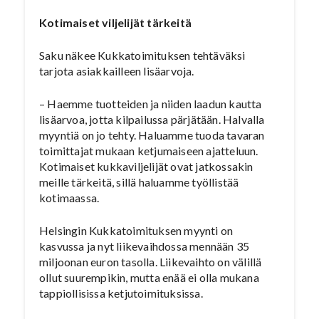
Kotimaiset viljelijät tärkeitä
Saku näkee Kukkatoimituksen tehtäväksi
tarjota asiakkailleen lisäarvoja.
– Haemme tuotteiden ja niiden laadun kautta
lisäarvoa, jotta kilpailussa pärjätään. Halvalla
myyntiä on jo tehty. Haluamme tuoda tavaran
toimittajat mukaan ketjumaiseen ajatteluun.
Kotimaiset kukkaviljelijät ovat jatkossakin
meille tärkeitä, sillä haluamme työllistää
kotimaassa.
Helsingin Kukkatoimituksen myynti on
kasvussa ja nyt liikevaihdossa mennään 35
miljoonan euron tasolla. Liikevaihto on välillä
ollut suurempikin, mutta enää ei olla mukana
tappiollisissa ketjutoimituksissa.