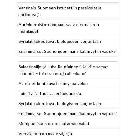
Varsinais-Suomeen istutettiin persikoita ja
aprikooseja
Aurinkopuiston lampaat saavat rinnalleen
mehiläiset
Syrjälät tukeutuvat biologiseen torjuntaan
Ensimmäiset Suonenjoen mansikat myytiin vapuksi
Salaatinviljelijä Juha Rautiainen:”Kaikille samat
säännöt – tai ei sääntöjä ollenkaan”
Alanteet kehittävät elämyspalvelua
Taimityllilä tuottaa erikoisuuksia
Syrjälät tukeutuvat biologiseen torjuntaan
Ensimmäiset Suonenjoen mansikat myytiin vapuksi
Monipuolisuus on kukkatarhan valtti
Vehviläinen on maan viljelijä