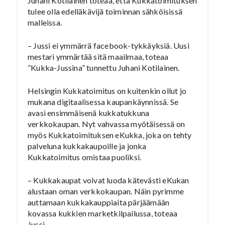
Juhani Kotilainen toteaa, että Kukkatoimituksen
tulee olla edelläkävijä toiminnan sähköisissä
malleissa.
– Jussi ei ymmärrä facebook-tykkäyksiä. Uusi
mestari ymmärtää sitä maailmaa, toteaa
”Kukka-Jussina” tunnettu Juhani Kotilainen.
Helsingin Kukkatoimitus on kuitenkin ollut jo
mukana digitaalisessa kaupankäynnissä. Se
avasi ensimmäisenä kukkatukkuna
verkkokaupan. Nyt vahvassa myötäisessä on
myös Kukkatoimituksen eKukka, joka on tehty
palveluna kukkakaupoille ja jonka
Kukkatoimitus omistaa puoliksi.
– Kukkakaupat voivat luoda kätevästi eKukan
alustaan oman verkkokaupan. Näin pyrimme
auttamaan kukkakauppiaita pärjäämään
kovassa kukkien marketkilpailussa, toteaa
Jussi.