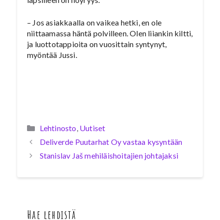
– Jos asiakkaalla on vaikea hetki, en ole
niittaamassa häntä polvilleen. Olen liiankin kiltti,
ja luottotappioita on vuosittain syntynyt,
myöntää Jussi.
Kategoriat
Lehtinosto
,
Uutiset
Deliverde Puutarhat Oy vastaa kysyntään
Stanislav Jaš mehiläishoitajien johtajaksi
Hae lehdistä