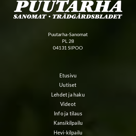
Puutarha-Sanomat
PL 28
04131 SIPOO
Etusivu
Uutiset
Lehdet ja haku
Videot
Info ja tilaus
Kansikilpailu
Hevi-kilpailu