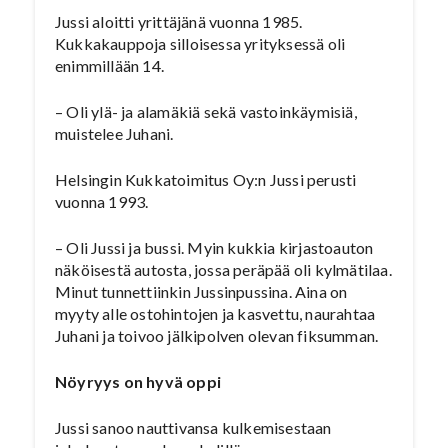
Jussi aloitti yrittäjänä vuonna 1985.
Kukkakauppoja silloisessa yrityksessä oli
enimmillään 14.
– Oli ylä- ja alamäkiä sekä vastoinkäymisiä,
muistelee Juhani.
Helsingin Kukkatoimitus Oy:n Jussi perusti
vuonna 1993.
– Oli Jussi ja bussi. Myin kukkia kirjastoauton
näköisestä autosta, jossa peräpää oli kylmätilaa.
Minut tunnettiinkin Jussinpussina. Aina on
myyty alle ostohintojen ja kasvettu, naurahtaa
Juhani ja toivoo jälkipolven olevan fiksumman.
Nöyryys on hyvä oppi
Jussi sanoo nauttivansa kulkemisestaan