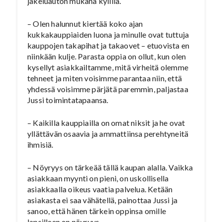
jakeluauton mukana kylillä.
– Olen halunnut kiertää koko ajan
kukkakauppiaiden luona ja minulle ovat tuttuja
kauppojen takapihat ja takaovet – etuovista en
niinkään kulje. Parasta oppia on ollut, kun olen
kysellyt asiakkailtamme, mitä virheitä olemme
tehneet ja miten voisimme parantaa niin, että
yhdessä voisimme pärjätä paremmin, paljastaa
Jussi toimintatapaansa.
– Kaikilla kauppiailla on omat niksit ja he ovat
yllättävän osaavia ja ammattiinsa perehtyneitä
ihmisiä.
– Nöyryys on tärkeää tällä kaupan alalla. Vaikka
asiakkaan myynti on pieni, on uskollisella
asiakkaalla oikeus vaatia palvelua. Ketään
asiakasta ei saa vähätellä, painottaa Jussi ja
sanoo, että hänen tärkein oppinsa omille
lapsilleen on nöyryys.