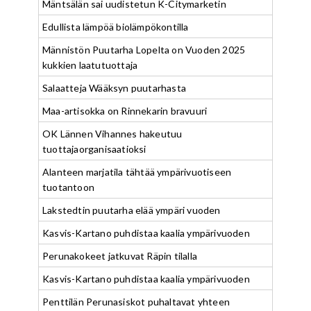
Mäntsälän sai uudistetun K-Citymarketin
Edullista lämpöä biolämpökontilla
Männistön Puutarha Lopelta on Vuoden 2025
kukkien laatutuottaja
Salaatteja Wääksyn puutarhasta
Maa-artisokka on Rinnekarin bravuuri
OK Lännen Vihannes hakeutuu
tuottajaorganisaatioksi
Alanteen marjatila tähtää ympärivuotiseen
tuotantoon
Lakstedtin puutarha elää ympäri vuoden
Kasvis-Kartano puhdistaa kaalia ympärivuoden
Perunakokeet jatkuvat Räpin tilalla
Kasvis-Kartano puhdistaa kaalia ympärivuoden
Penttilän Perunasiskot puhaltavat yhteen