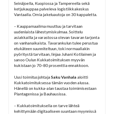
Seinäjoella, Kuopiossa ja Tampereella sekä
ketjukauppaa palveleva logistiikkakeskus
Vantaalla. Omia jakeluautoja on 30 kappaletta.
– Kauppamaailma muuttuu ja tarvitaan
uudenlaista lähestymiskulmaa. Soittelu
asiakkailla ja varastossa olevan tavaran tarjonta
on vanhanaikaista. Tavarankulun tulee perustua
etukäteen suunniteltuun, toki normaaliakin
pyöritystä tarvitaan, linjaa Juhani Kotilainen ja
sanoo Oulun Kukkatoimituksen myyvän
kukistaan jo 70–80 prosenttia ennakkoon.
Uusi toimitusjohtaja
Saku Vanhala
aloitti
Kukkatoimituksessa tämän vuoden alussa.
Hänellä on kukka-alan taustaa toimimisestaan
Plantagenissa ja Bauhausissa.
– Kukkatoimituksella on tarve lähteä
kehittymään digitaaliseen suuntaan myynnissä