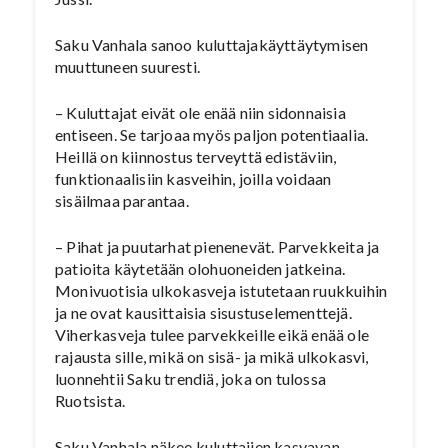
Saku Vanhala sanoo kuluttajakäyttäytymisen
muuttuneen suuresti.
– Kuluttajat eivät ole enää niin sidonnaisia
entiseen. Se tarjoaa myös paljon potentiaalia.
Heillä on kiinnostus terveyttä edistäviin,
funktionaalisiin kasveihin, joilla voidaan
sisäilmaa parantaa.
– Pihat ja puutarhat pienenevät. Parvekkeita ja
patioita käytetään olohuoneiden jatkeina.
Monivuotisia ulkokasveja istutetaan ruukkuihin
ja ne ovat kausittaisia sisustuselementtejä.
Viherkasveja tulee parvekkeille eikä enää ole
rajausta sille, mikä on sisä- ja mikä ulkokasvi,
luonnehtii Saku trendiä, joka on tulossa
Ruotsista.
Saku Vanhala näkee kuluttajien kasvavan