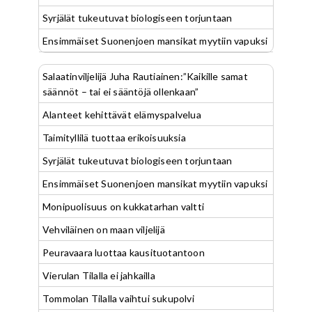
Syrjälät tukeutuvat biologiseen torjuntaan
Ensimmäiset Suonenjoen mansikat myytiin vapuksi
Salaatinviljelijä Juha Rautiainen:”Kaikille samat
säännöt – tai ei sääntöjä ollenkaan”
Alanteet kehittävät elämyspalvelua
Taimityllilä tuottaa erikoisuuksia
Syrjälät tukeutuvat biologiseen torjuntaan
Ensimmäiset Suonenjoen mansikat myytiin vapuksi
Monipuolisuus on kukkatarhan valtti
Vehviläinen on maan viljelijä
Peuravaara luottaa kausituotantoon
Vierulan Tilalla ei jahkailla
Tommolan Tilalla vaihtui sukupolvi