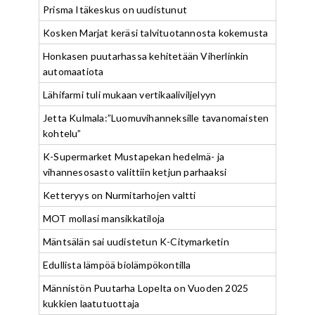
Prisma Itäkeskus on uudistunut
Kosken Marjat keräsi talvituotannosta kokemusta
Honkasen puutarhassa kehitetään Viherlinkin
automaatiota
Lähifarmi tuli mukaan vertikaaliviljelyyn
Jetta Kulmala:”Luomuvihanneksille tavanomaisten
kohtelu”
K-Supermarket Mustapekan hedelmä- ja
vihannesosasto valittiin ketjun parhaaksi
Ketteryys on Nurmitarhojen valtti
MOT mollasi mansikkatiloja
Mäntsälän sai uudistetun K-Citymarketin
Edullista lämpöä biolämpökontilla
Männistön Puutarha Lopelta on Vuoden 2025
kukkien laatutuottaja