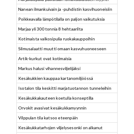
Nanean ilmankuivain ja -puhdistin kasvihuoneisiin
Poikkeavalla lämpötilalla on paljon vaikutuksia
Marjaa yli 300 tonnia 8 hehtaarilta
Kotimaista valkosipulia ruokakauppoihin
Silmusalaatti muutti omaan kasvuhuoneeseen
Artik-kurkut ovat kotimaisia
Markus halusi vihannesviljelijäksi
Kesäkukkien kauppaa kartanomiljöössä
Isotalon tila keskitti marjatuotannon tunneleihin
Kesäkukkakauteen koetulla konseptilla
Orvokit avasivat kesäkukkamyynnin
Vilppulan tila katsoo eteenpäin
Kesäkukkatarhojen viljelysesonki on alkanut