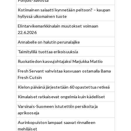
Pohjois-Savossa
Kotimainen salaatti kynnetään peltoon? – kaupan
hyllyssä ulkomainen tuote
Elintarvikemarkkinalain muutokset voimaan
22.6.2026
Annabelle on halutin perunalajike
Taimityllilä tuottaa erikoisuuksia
Ruokatiedon kasvujohtajaksi Marjukka Mattio
Fresh Servant vahvistaa kasvuaan ostamalla Bama
Fresh Cutsin
Kielon päivänä järjestetään 60 opastettua retkeä
Kimalaiset ratkaisevat ongelmia kuin kädelliset
Varsinais-Suomeen istutettiin persikoita ja
aprikooseja
Aurinkopuiston lampaat saavat rinnalleen
mehiläiset