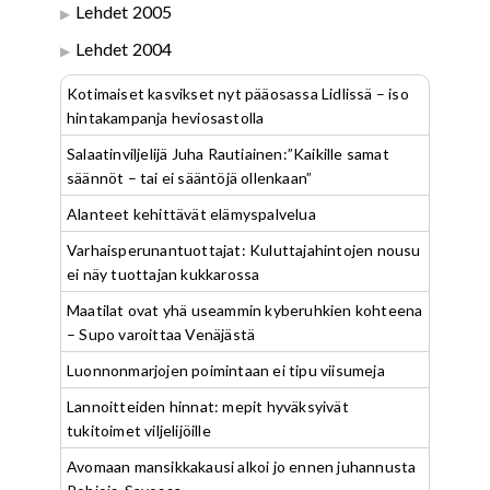
Lehdet 2005
Lehdet 2004
Kotimaiset kasvikset nyt pääosassa Lidlissä – iso
hintakampanja heviosastolla
Salaatinviljelijä Juha Rautiainen:”Kaikille samat
säännöt – tai ei sääntöjä ollenkaan”
Alanteet kehittävät elämyspalvelua
Varhaisperunantuottajat: Kuluttajahintojen nousu
ei näy tuottajan kukkarossa
Maatilat ovat yhä useammin kyberuhkien kohteena
– Supo varoittaa Venäjästä
Luonnonmarjojen poimintaan ei tipu viisumeja
Lannoitteiden hinnat: mepit hyväksyivät
tukitoimet viljelijöille
Avomaan mansikkakausi alkoi jo ennen juhannusta