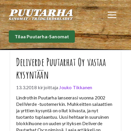
Siirry
sisältöön
Val
Tilaa Puutarha-Sanomat
Deliverde Puutarhat Oy vastaa
kysyntään
13.3.2018
kirjoittaja
Jouko Tikkanen
Lindrothin Puutarha lanseerasi vuonna 2002
DeliVerde -tuotemerkin. Muhkeitten salaattien
ja yrttien kysyntä on ollut kiivasta, ja nyt
tuotanto tuplaantuu. Uusi hehtaarin suuruinen
blokkihuone on uuden yrityksen Deliverde
Puutarhat Oy:n nimissä. Laaja artikkeli on