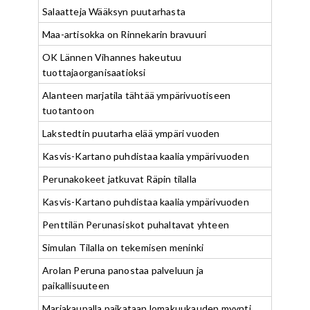
Salaatteja Wääksyn puutarhasta
Maa-artisokka on Rinnekarin bravuuri
OK Lännen Vihannes hakeutuu
tuottajaorganisaatioksi
Alanteen marjatila tähtää ympärivuotiseen
tuotantoon
Lakstedtin puutarha elää ympäri vuoden
Kasvis-Kartano puhdistaa kaalia ympärivuoden
Perunakokeet jatkuvat Räpin tilalla
Kasvis-Kartano puhdistaa kaalia ympärivuoden
Penttilän Perunasiskot puhaltavat yhteen
Simulan Tilalla on tekemisen meninki
Arolan Peruna panostaa palveluun ja
paikallisuuteen
Marjakaupalla paikataan lomakuukauden myynti