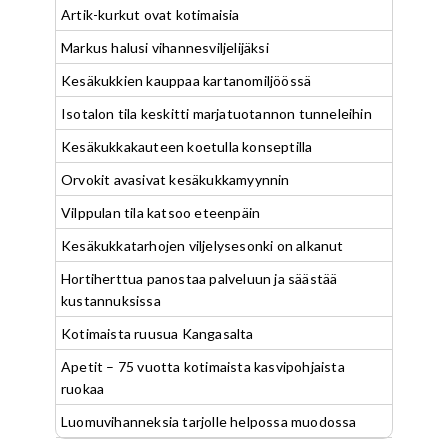
Artik-kurkut ovat kotimaisia
Markus halusi vihannesviljelijäksi
Kesäkukkien kauppaa kartanomiljöössä
Isotalon tila keskitti marjatuotannon tunneleihin
Kesäkukkakauteen koetulla konseptilla
Orvokit avasivat kesäkukkamyynnin
Vilppulan tila katsoo eteenpäin
Kesäkukkatarhojen viljelysesonki on alkanut
Hortiherttua panostaa palveluun ja säästää
kustannuksissa
Kotimaista ruusua Kangasalta
Apetit – 75 vuotta kotimaista kasvipohjaista
ruokaa
Luomuvihanneksia tarjolle helpossa muodossa