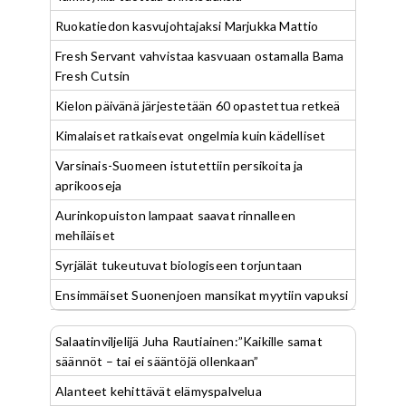
Ruokatiedon kasvujohtajaksi Marjukka Mattio
Fresh Servant vahvistaa kasvuaan ostamalla Bama
Fresh Cutsin
Kielon päivänä järjestetään 60 opastettua retkeä
Kimalaiset ratkaisevat ongelmia kuin kädelliset
Varsinais-Suomeen istutettiin persikoita ja
aprikooseja
Aurinkopuiston lampaat saavat rinnalleen
mehiläiset
Syrjälät tukeutuvat biologiseen torjuntaan
Ensimmäiset Suonenjoen mansikat myytiin vapuksi
Salaatinviljelijä Juha Rautiainen:”Kaikille samat
säännöt – tai ei sääntöjä ollenkaan”
Alanteet kehittävät elämyspalvelua