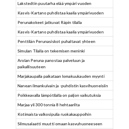
Lakstedtin puutarha elää ympäri vuoden
Kasvis-Kartano puhdistaa kaalia ympärivuoden
Perunakokeet jatkuvat Räpin tilalla
Kasvis-Kartano puhdistaa kaalia ympärivuoden
Penttilän Perunasiskot puhaltavat yhteen
Simulan Tilalla on tekemisen meninki
Arolan Peruna panostaa palveluun ja
paikallisuuteen
Marjakaupalla paikataan lomakuukauden myynti
Nanean ilmankuivain ja -puhdistin kasvihuoneisiin
Poikkeavalla lämpötilalla on paljon vaikutuksia
Marjaa yli 300 tonnia 8 hehtaarilta
Kotimaista valkosipulia ruokakauppoihin
Silmusalaatti muutti omaan kasvuhuoneeseen