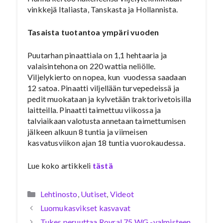
vinkkejä Italiasta, Tanskasta ja Hollannista.
Tasaista tuotantoa ympäri vuoden
Puutarhan pinaattiala on 1,1 hehtaaria ja
valaisintehona on 220 wattia neliölle.
Viljelykierto on nopea, kun vuodessa saadaan
12 satoa. Pinaatti viljellään turvepedeissä ja
pedit muokataan ja kylvetään traktorivetoisilla
laitteilla. Pinaatti taimettuu viikossa ja
talviaikaan valotusta annetaan taimettumisen
jälkeen alkuun 8 tuntia ja viimeisen
kasvatusviikon ajan 18 tuntia vuorokaudessa.
Lue koko artikkeli
tästä
Kategoriat
Lehtinosto
,
Uutiset
,
Videot
Luomukasvikset kasvavat
Tukes peruuttaa Rovral 75 WG -valmisteen