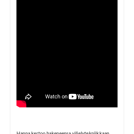
Hanna kertoo hakeneensa viljelytekniikkaan