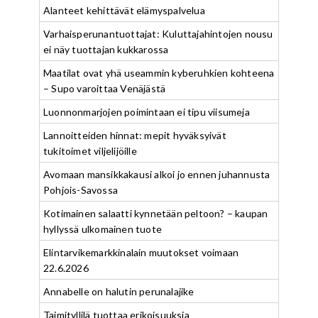
Alanteet kehittävät elämyspalvelua
Varhaisperunantuottajat: Kuluttajahintojen nousu
ei näy tuottajan kukkarossa
Maatilat ovat yhä useammin kyberuhkien kohteena
– Supo varoittaa Venäjästä
Luonnonmarjojen poimintaan ei tipu viisumeja
Lannoitteiden hinnat: mepit hyväksyivät
tukitoimet viljelijöille
Avomaan mansikkakausi alkoi jo ennen juhannusta
Pohjois-Savossa
Kotimainen salaatti kynnetään peltoon? – kaupan
hyllyssä ulkomainen tuote
Elintarvikemarkkinalain muutokset voimaan
22.6.2026
Annabelle on halutin perunalajike
Taimityllilä tuottaa erikoisuuksia