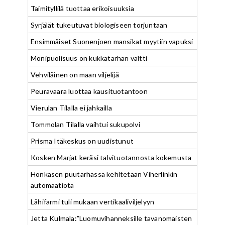
Taimityllilä tuottaa erikoisuuksia
Syrjälät tukeutuvat biologiseen torjuntaan
Ensimmäiset Suonenjoen mansikat myytiin vapuksi
Monipuolisuus on kukkatarhan valtti
Vehviläinen on maan viljelijä
Peuravaara luottaa kausituotantoon
Vierulan Tilalla ei jahkailla
Tommolan Tilalla vaihtui sukupolvi
Prisma Itäkeskus on uudistunut
Kosken Marjat keräsi talvituotannosta kokemusta
Honkasen puutarhassa kehitetään Viherlinkin
automaatiota
Lähifarmi tuli mukaan vertikaaliviljelyyn
Jetta Kulmala:”Luomuvihanneksille tavanomaisten