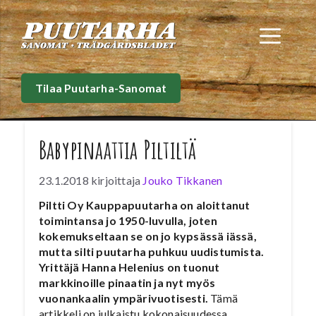
Siirry
sisältöön
Val
Tilaa Puutarha-Sanomat
Babypinaattia Piltiltä
23.1.2018
kirjoittaja
Jouko Tikkanen
Piltti Oy Kauppapuutarha on aloittanut
toimintansa jo 1950-luvulla, joten
kokemukseltaan se on jo kypsässä iässä,
mutta silti puutarha puhkuu uudistumista.
Yrittäjä Hanna Helenius on tuonut
markkinoille pinaatin ja nyt myös
vuonankaalin ympärivuotisesti.
Tämä
artikkeli on julkaistu kokonaisuudessa