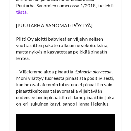
Puutarha-Sanomien numerossa 1/2018, lue lehti
tästä.
[PUUTARHA-SANOMAT: PÖYTYÄ]
Piltti Oy aloitti babyleafien viljelyn nelisen
vuotta sitten pakaten alkuun ne sekoituksina,
mutta nykyisin kasvatetaan pelkkää pinaatin
lehteä.
– Viljelemme aitoa pinaattia,
Spinacia oleraceaa
.
Moni yllättyy tuoreesta pinaatista positiivisesti,
kun he ovat aiemmin tutustuneet pinaattiin vain
pinaattikeitossa tai avomaalla viljeltävään
uudenseelanninpinaattiin eli lamopinaattiin, joka
on eri sukuinen kasvi, sanoo Hanna Helenius.