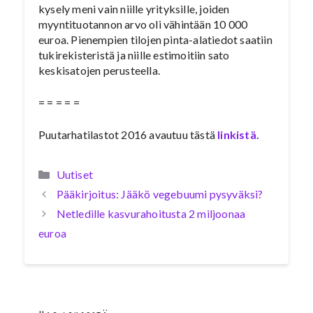
kysely meni vain niille yrityksille, joiden
myyntituotannon arvo oli vähintään 10 000
euroa. Pienempien tilojen pinta-alatiedot saatiin
tukirekisteristä ja niille estimoitiin sato
keskisatojen perusteella.
= = = = =
Puutarhatilastot 2016 avautuu tästä
linkistä.
Kategoriat
Uutiset
Pääkirjoitus: Jääkö vegebuumi pysyväksi?
Netledille kasvurahoitusta 2 miljoonaa
euroa