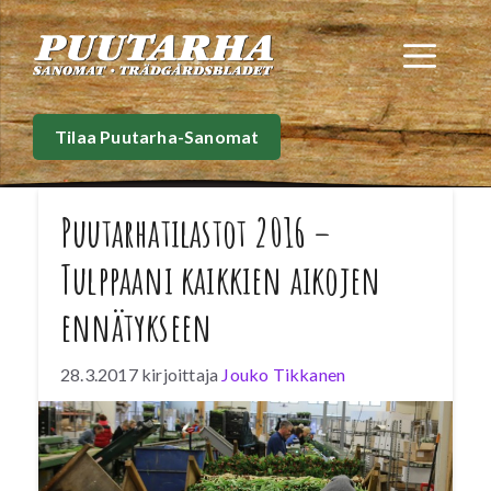
Siirry
sisältöön
Val
Tilaa Puutarha-Sanomat
Puutarhatilastot 2016 –
Tulppaani kaikkien aikojen
ennätykseen
28.3.2017
kirjoittaja
Jouko Tikkanen
Viime vuoden puutarhatilaston suurin yllättäjä
oli tulppaani, joita tuotettiin 81 miljoonaa
kappaletta.