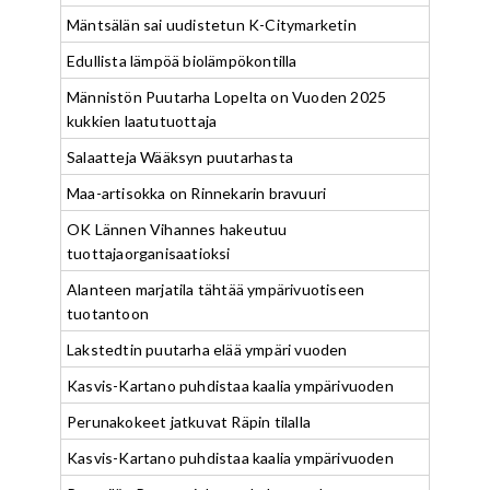
Mäntsälän sai uudistetun K-Citymarketin
Edullista lämpöä biolämpökontilla
Männistön Puutarha Lopelta on Vuoden 2025
kukkien laatutuottaja
Salaatteja Wääksyn puutarhasta
Maa-artisokka on Rinnekarin bravuuri
OK Lännen Vihannes hakeutuu
tuottajaorganisaatioksi
Alanteen marjatila tähtää ympärivuotiseen
tuotantoon
Lakstedtin puutarha elää ympäri vuoden
Kasvis-Kartano puhdistaa kaalia ympärivuoden
Perunakokeet jatkuvat Räpin tilalla
Kasvis-Kartano puhdistaa kaalia ympärivuoden