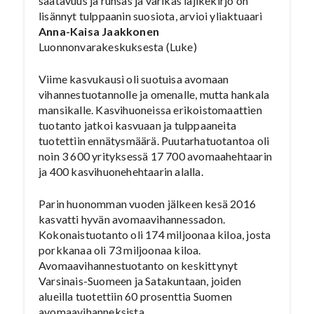
saatavuus ja runsas ja värikäs lajikekirjo on
lisännyt tulppaanin suosiota, arvioi yliaktuaari
Anna-Kaisa Jaakkonen
Luonnonvarakeskuksesta (Luke)
Viime kasvukausi oli suotuisa avomaan
vihannestuotannolle ja omenalle, mutta hankala
mansikalle. Kasvihuoneissa erikoistomaattien
tuotanto jatkoi kasvuaan ja tulppaaneita
tuotettiin ennätysmäärä. Puutarhatuotantoa oli
noin 3 600 yrityksessä 17 700 avomaahehtaarin
ja 400 kasvihuonehehtaarin alalla.
Parin huonomman vuoden jälkeen kesä 2016
kasvatti hyvän avomaavihannessadon.
Kokonaistuotanto oli 174 miljoonaa kiloa, josta
porkkanaa oli 73 miljoonaa kiloa.
Avomaavihannestuotanto on keskittynyt
Varsinais-Suomeen ja Satakuntaan, joiden
alueilla tuotettiin 60 prosenttia Suomen
avomaavihanneksista.