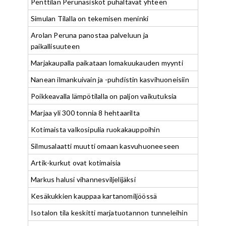
Penttilän Perunasiskot puhaltavat yhteen
Simulan Tilalla on tekemisen meninki
Arolan Peruna panostaa palveluun ja
paikallisuuteen
Marjakaupalla paikataan lomakuukauden myynti
Nanean ilmankuivain ja -puhdistin kasvihuoneisiin
Poikkeavalla lämpötilalla on paljon vaikutuksia
Marjaa yli 300 tonnia 8 hehtaarilta
Kotimaista valkosipulia ruokakauppoihin
Silmusalaatti muutti omaan kasvuhuoneeseen
Artik-kurkut ovat kotimaisia
Markus halusi vihannesviljelijäksi
Kesäkukkien kauppaa kartanomiljöössä
Isotalon tila keskitti marjatuotannon tunneleihin