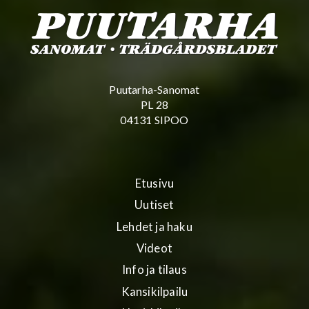
Puutarha-Sanomat
PL 28
04131 SIPOO
Etusivu
Uutiset
Lehdet ja haku
Videot
Info ja tilaus
Kansikilpailu