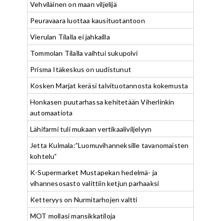
Vehviläinen on maan viljelijä
Peuravaara luottaa kausituotantoon
Vierulan Tilalla ei jahkailla
Tommolan Tilalla vaihtui sukupolvi
Prisma Itäkeskus on uudistunut
Kosken Marjat keräsi talvituotannosta kokemusta
Honkasen puutarhassa kehitetään Viherlinkin
automaatiota
Lähifarmi tuli mukaan vertikaaliviljelyyn
Jetta Kulmala:”Luomuvihanneksille tavanomaisten
kohtelu”
K-Supermarket Mustapekan hedelmä- ja
vihannesosasto valittiin ketjun parhaaksi
Ketteryys on Nurmitarhojen valtti
MOT mollasi mansikkatiloja