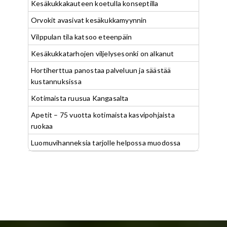
Kesäkukkakauteen koetulla konseptilla
Orvokit avasivat kesäkukkamyynnin
Vilppulan tila katsoo eteenpäin
Kesäkukkatarhojen viljelysesonki on alkanut
Hortiherttua panostaa palveluun ja säästää
kustannuksissa
Kotimaista ruusua Kangasalta
Apetit – 75 vuotta kotimaista kasvipohjaista
ruokaa
Luomuvihanneksia tarjolle helpossa muodossa