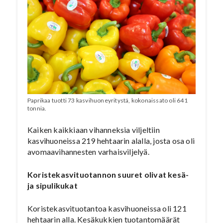
Paprikaa tuotti 73 kasvihuoneyritystä, kokonaissato oli 641
tonnia.
Kaiken kaikkiaan vihanneksia viljeltiin
kasvihuoneissa 219 hehtaarin alalla, josta osa oli
avomaavihannesten varhaisviljelyä.
Koristekasvituotannon suuret olivat kesä-
ja sipulikukat
Koristekasvituotantoa kasvihuoneissa oli 121
hehtaarin alla. Kesäkukkien tuotantomäärät