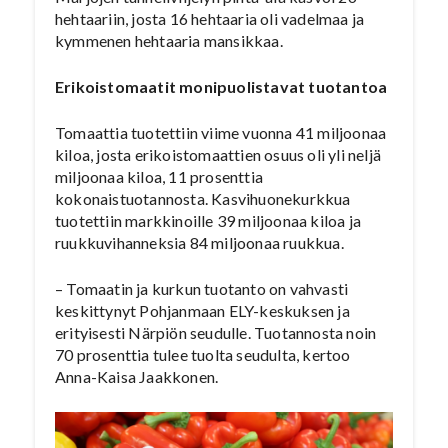
hehtaariin, josta 16 hehtaaria oli vadelmaa ja
kymmenen hehtaaria mansikkaa.
Erikoistomaatit monipuolistavat tuotantoa
Tomaattia tuotettiin viime vuonna 41 miljoonaa
kiloa, josta erikoistomaattien osuus oli yli neljä
miljoonaa kiloa, 11 prosenttia
kokonaistuotannosta. Kasvihuonekurkkua
tuotettiin markkinoille 39 miljoonaa kiloa ja
ruukkuvihanneksia 84 miljoonaa ruukkua.
– Tomaatin ja kurkun tuotanto on vahvasti
keskittynyt Pohjanmaan ELY-keskuksen ja
erityisesti Närpiön seudulle. Tuotannosta noin
70 prosenttia tulee tuolta seudulta, kertoo
Anna-Kaisa Jaakkonen.