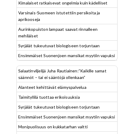
Kimalaiset ratkaisevat ongelmia kuin kädelliset
Varsinais-Suomeen istutettiin persikoita ja
aprikooseja
Aurinkopuiston lampaat saavat rinnalleen
mehiläiset
Syrjälät tukeutuvat biologiseen torjuntaan
Ensimmäiset Suonenjoen mansikat myytiin vapuksi
Salaatinviljelijä Juha Rautiainen:”Kaikille samat
säännöt – tai ei sääntöjä ollenkaan”
Alanteet kehittävät elämyspalvelua
Taimityllilä tuottaa erikoisuuksia
Syrjälät tukeutuvat biologiseen torjuntaan
Ensimmäiset Suonenjoen mansikat myytiin vapuksi
Monipuolisuus on kukkatarhan valtti