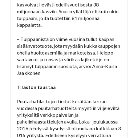
kasvoivat lievästi edellisvuotisesta 38
miljoonaan kasviin. Suurin yllättäjä oli kuitenkin
tulppaani, joita tuotettiin 81 miljoonaa
kappaletta.
– Tulppaanista on viime vuosina tullut kaupan
sisäänvetotuote, jota myydään kukkakauppojen
ohella huoltoasemilla ja marketeissa. Helppo
saatavuus ja runsas ja värikäs lajikekirjo on
lisännyt tulppaanin suosiota, arvioi Anna-Kaisa
Jaakkonen
Tilaston taustaa
Puutarhatilastojen tiedot kerätään kerran
vuodessa puutarhatuotteita myyntiin viljeleviltä
yrityksiltä verkkopalvelun ja
puhelinhaastattelujen avulla. Loka−joulukuussa
2016 tehdyssä kyselyssä oli mukana kaikkiaan 3
016 yritystä. Edelliseen kyselyyn verrattuna