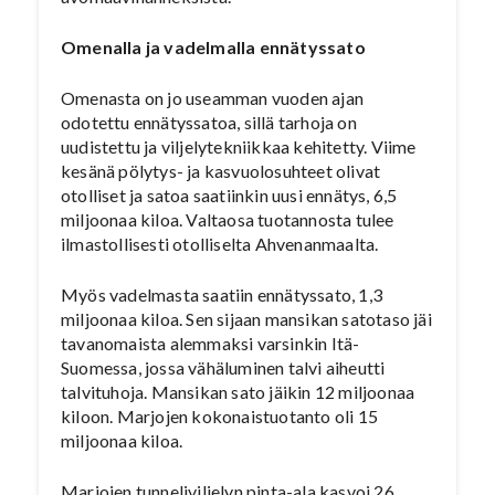
Omenalla ja vadelmalla ennätyssato
Omenasta on jo useamman vuoden ajan
odotettu ennätyssatoa, sillä tarhoja on
uudistettu ja viljelytekniikkaa kehitetty. Viime
kesänä pölytys- ja kasvuolosuhteet olivat
otolliset ja satoa saatiinkin uusi ennätys, 6,5
miljoonaa kiloa. Valtaosa tuotannosta tulee
ilmastollisesti otolliselta Ahvenanmaalta.
Myös vadelmasta saatiin ennätyssato, 1,3
miljoonaa kiloa. Sen sijaan mansikan satotaso jäi
tavanomaista alemmaksi varsinkin Itä-
Suomessa, jossa vähäluminen talvi aiheutti
talvituhoja. Mansikan sato jäikin 12 miljoonaa
kiloon. Marjojen kokonaistuotanto oli 15
miljoonaa kiloa.
Marjojen tunneliviljelyn pinta-ala kasvoi 26