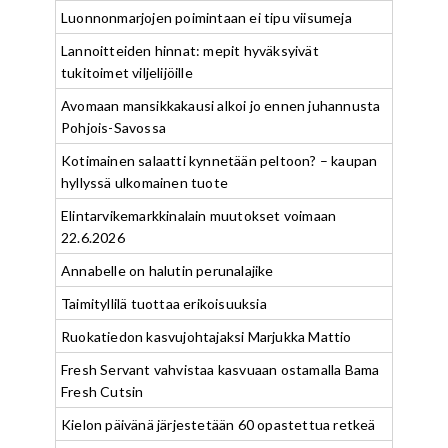
Luonnonmarjojen poimintaan ei tipu viisumeja
Lannoitteiden hinnat: mepit hyväksyivät
tukitoimet viljelijöille
Avomaan mansikkakausi alkoi jo ennen juhannusta
Pohjois-Savossa
Kotimainen salaatti kynnetään peltoon? – kaupan
hyllyssä ulkomainen tuote
Elintarvikemarkkinalain muutokset voimaan
22.6.2026
Annabelle on halutin perunalajike
Taimityllilä tuottaa erikoisuuksia
Ruokatiedon kasvujohtajaksi Marjukka Mattio
Fresh Servant vahvistaa kasvuaan ostamalla Bama
Fresh Cutsin
Kielon päivänä järjestetään 60 opastettua retkeä