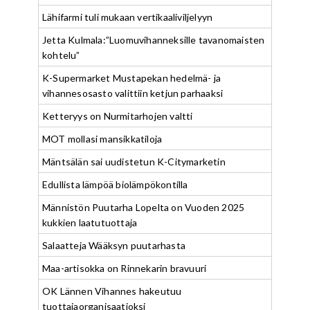
Lähifarmi tuli mukaan vertikaaliviljelyyn
Jetta Kulmala:”Luomuvihanneksille tavanomaisten
kohtelu”
K-Supermarket Mustapekan hedelmä- ja
vihannesosasto valittiin ketjun parhaaksi
Ketteryys on Nurmitarhojen valtti
MOT mollasi mansikkatiloja
Mäntsälän sai uudistetun K-Citymarketin
Edullista lämpöä biolämpökontilla
Männistön Puutarha Lopelta on Vuoden 2025
kukkien laatutuottaja
Salaatteja Wääksyn puutarhasta
Maa-artisokka on Rinnekarin bravuuri
OK Lännen Vihannes hakeutuu
tuottajaorganisaatioksi