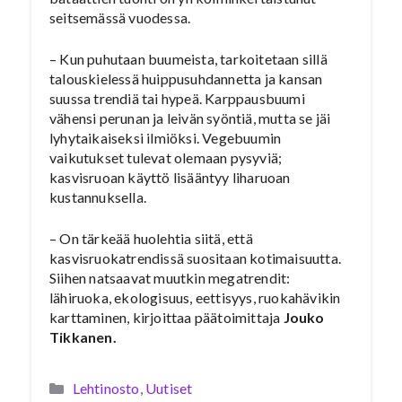
seitsemässä vuodessa.
– Kun puhutaan buumeista, tarkoitetaan sillä
talouskielessä huippusuhdannetta ja kansan
suussa trendiä tai hypeä. Karppausbuumi
vähensi perunan ja leivän syöntiä, mutta se jäi
lyhytaikaiseksi ilmiöksi. Vegebuumin
vaikutukset tulevat olemaan pysyviä;
kasvisruoan käyttö lisääntyy liharuoan
kustannuksella.
– On tärkeää huolehtia siitä, että
kasvisruokatrendissä suositaan kotimaisuutta.
Siihen natsaavat muutkin megatrendit:
lähiruoka, ekologisuus, eettisyys, ruokahävikin
karttaminen, kirjoittaa päätoimittaja
Jouko
Tikkanen.
Kategoriat
Lehtinosto
,
Uutiset