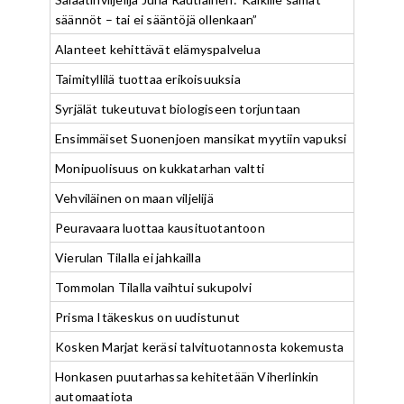
säännöt – tai ei sääntöjä ollenkaan”
Alanteet kehittävät elämyspalvelua
Taimityllilä tuottaa erikoisuuksia
Syrjälät tukeutuvat biologiseen torjuntaan
Ensimmäiset Suonenjoen mansikat myytiin vapuksi
Monipuolisuus on kukkatarhan valtti
Vehviläinen on maan viljelijä
Peuravaara luottaa kausituotantoon
Vierulan Tilalla ei jahkailla
Tommolan Tilalla vaihtui sukupolvi
Prisma Itäkeskus on uudistunut
Kosken Marjat keräsi talvituotannosta kokemusta
Honkasen puutarhassa kehitetään Viherlinkin
automaatiota