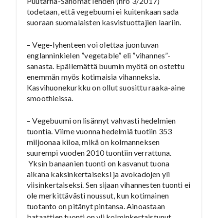
Puutarha-Sanomat lehden (nro 3/2017)
todetaan, että vegebuumi ei kuitenkaan sada
suoraan suomalaisten kasvistuottajien laariin.
– Vege-lyhenteen voi olettaa juontuvan
englanninkielen ”vegetable” eli ”vihannes”-
sanasta. Epäilemättä buumin myötä on ostettu
enemmän myös kotimaisia vihanneksia.
Kasvihuonekurkku on ollut suosittu raaka-aine
smoothieissa.
– Vegebuumi on lisännyt vahvasti hedelmien
tuontia. Viime vuonna hedelmiä tuotiin 353
miljoonaa kiloa, mikä on kolmanneksen
suurempi vuoden 2010 tuontiin verrattuna.
Yksin banaanien tuonti on kasvanut tuona
aikana kaksinkertaiseksi ja avokadojen yli
viisinkertaiseksi. Sen sijaan vihannesten tuonti ei
ole merkittävästi noussut, kun kotimainen
tuotanto on pitänyt pintansa. Ainoastaan
bataattien tuonti on yli kolminkertaistunut