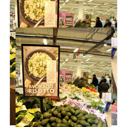
paikkaamaan härkäpapuvalmiste Härkis.
Valiokin lanseerasi liharuoan korvaajaksi
maitoperäisen Mifun.