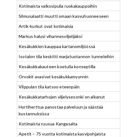
Kotimaista valkosipulia ruokakauppoihin
Silmusalaatti muutti omaan kasvuhuoneeseen
Artik-kurkut ovat kotimaisia
Markus halusi vihannesviljelijäksi
Kesäkukkien kauppaa kartanomiljöössä
Isotalon tila keskitti marjatuotannon tunneleihin
Kesäkukkakauteen koetulla konseptilla
Orvokit avasivat kesäkukkamyynnin
Vilppulan tila katsoo eteenpäin
Kesäkukkatarhojen viljelysesonki on alkanut
Hortiherttua panostaa palveluun ja säästää
kustannuksissa
Kotimaista ruusua Kangasalta
Apetit – 75 vuotta kotimaista kasvipohjaista