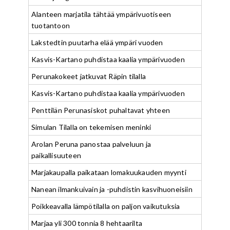
Alanteen marjatila tähtää ympärivuotiseen
tuotantoon
Lakstedtin puutarha elää ympäri vuoden
Kasvis-Kartano puhdistaa kaalia ympärivuoden
Perunakokeet jatkuvat Räpin tilalla
Kasvis-Kartano puhdistaa kaalia ympärivuoden
Penttilän Perunasiskot puhaltavat yhteen
Simulan Tilalla on tekemisen meninki
Arolan Peruna panostaa palveluun ja
paikallisuuteen
Marjakaupalla paikataan lomakuukauden myynti
Nanean ilmankuivain ja -puhdistin kasvihuoneisiin
Poikkeavalla lämpötilalla on paljon vaikutuksia
Marjaa yli 300 tonnia 8 hehtaarilta