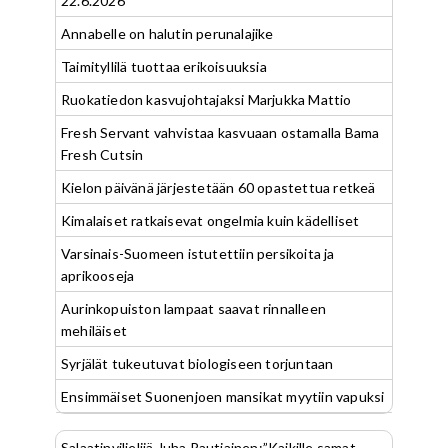
22.6.2026
Annabelle on halutin perunalajike
Taimityllilä tuottaa erikoisuuksia
Ruokatiedon kasvujohtajaksi Marjukka Mattio
Fresh Servant vahvistaa kasvuaan ostamalla Bama
Fresh Cutsin
Kielon päivänä järjestetään 60 opastettua retkeä
Kimalaiset ratkaisevat ongelmia kuin kädelliset
Varsinais-Suomeen istutettiin persikoita ja
aprikooseja
Aurinkopuiston lampaat saavat rinnalleen
mehiläiset
Syrjälät tukeutuvat biologiseen torjuntaan
Ensimmäiset Suonenjoen mansikat myytiin vapuksi
Salaatinviljelijä Juha Rautiainen:”Kaikille samat