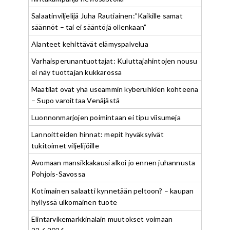
Salaatinviljelijä Juha Rautiainen:”Kaikille samat
säännöt – tai ei sääntöjä ollenkaan”
Alanteet kehittävät elämyspalvelua
Varhaisperunantuottajat: Kuluttajahintojen nousu
ei näy tuottajan kukkarossa
Maatilat ovat yhä useammin kyberuhkien kohteena
– Supo varoittaa Venäjästä
Luonnonmarjojen poimintaan ei tipu viisumeja
Lannoitteiden hinnat: mepit hyväksyivät
tukitoimet viljelijöille
Avomaan mansikkakausi alkoi jo ennen juhannusta
Pohjois-Savossa
Kotimainen salaatti kynnetään peltoon? – kaupan
hyllyssä ulkomainen tuote
Elintarvikemarkkinalain muutokset voimaan