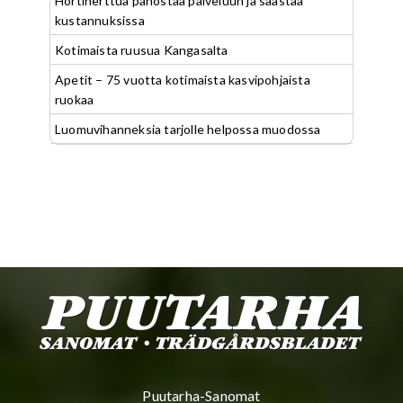
Hortiherttua panostaa palveluun ja säästää
kustannuksissa
Kotimaista ruusua Kangasalta
Apetit – 75 vuotta kotimaista kasvipohjaista
ruokaa
Luomuvihanneksia tarjolle helpossa muodossa
Puutarha-Sanomat