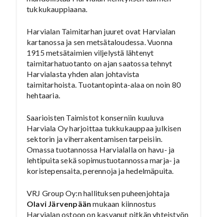
tukkukauppiaana.
Harvialan Taimitarhan juuret ovat Harvialan
kartanossa ja sen metsätaloudessa. Vuonna
1915 metsätaimien viljelystä lähtenyt
taimitarhatuotanto on ajan saatossa tehnyt
Harvialasta yhden alan johtavista
taimitarhoista. Tuotantopinta-alaa on noin 80
hehtaaria.
Saarioisten Taimistot konserniin kuuluva
Harviala Oy harjoittaa tukkukauppaa julkisen
sektorin ja viherrakentamisen tarpeisiin.
Omassa tuotannossa Harvialalla on havu- ja
lehtipuita sekä sopimustuotannossa marja- ja
koristepensaita, perennoja ja hedelmäpuita.
VRJ Group Oy:n hallituksen puheenjohtaja
Olavi Järvenpään
mukaan kiinnostus
Harvialan ostoon on kasvanut pitkän yhteistyön