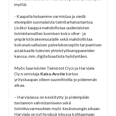
myötä:
­- Kaupalla haluamme varmistaa ja viedä
eteenpäin suomalaista taimitarhatuotantoa.
Lisäksi kauppa mahdollistaa uudenlaisten
toimintamallien luomisen koko viher- ja
ympäristörakennusalalle sekä mahdollistaa
kokonaisvaltaisen palvelukonseptin tarjoamisen
asiakkaalle tulevien yhteistyökumppaneiden
kanssa, mm. digitalisaatiota hyödyntäen.
Myös Saarioisten Taimistot Oy:n ja Harviala
Oy:n omistaja
Kaisu Avotie
kertoo
yrityskaupan olleen suunnitteilla jo pidemmän
aikaa.
– Harvialassa on keskitytty jo pidempään
tuotannon vahvistamiseen sekä
toimitusvarmuuteen myös kesäsesongin aikaan.
Harviala on nyt hyvässä iskussa kohtaamaan