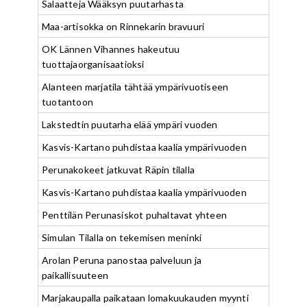
Salaatteja Wääksyn puutarhasta
Maa-artisokka on Rinnekarin bravuuri
OK Lännen Vihannes hakeutuu
tuottajaorganisaatioksi
Alanteen marjatila tähtää ympärivuotiseen
tuotantoon
Lakstedtin puutarha elää ympäri vuoden
Kasvis-Kartano puhdistaa kaalia ympärivuoden
Perunakokeet jatkuvat Räpin tilalla
Kasvis-Kartano puhdistaa kaalia ympärivuoden
Penttilän Perunasiskot puhaltavat yhteen
Simulan Tilalla on tekemisen meninki
Arolan Peruna panostaa palveluun ja
paikallisuuteen
Marjakaupalla paikataan lomakuukauden myynti