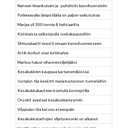
Nanean ilmankuivain ja -puhdistin kasvihuoneisiin
Poikkeavalla lämpötilalla on paljon vaikutuksia
Marjaa yli 300 tonnia 8 hehtaarilta
Kotimaista valkosipulia ruokakauppoihin
Silmusalaatti muutti omaan kasvuhuoneeseen
Artik-kurkut ovat kotimaisia
Markus halusi vihannesviljelijäksi
Kesäkukkien kauppaa kartanomiljöössä
Isotalon tila keskitti marjatuotannon tunneleihin
Kesäkukkakauteen koetulla konseptilla
Orvokit avasivat kesäkukkamyynnin
Vilppulan tila katsoo eteenpäin
Kesäkukkatarhojen viljelysesonki on alkanut