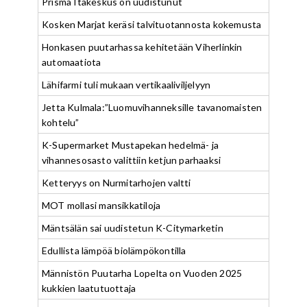
Prisma Itäkeskus on uudistunut
Kosken Marjat keräsi talvituotannosta kokemusta
Honkasen puutarhassa kehitetään Viherlinkin
automaatiota
Lähifarmi tuli mukaan vertikaaliviljelyyn
Jetta Kulmala:”Luomuvihanneksille tavanomaisten
kohtelu”
K-Supermarket Mustapekan hedelmä- ja
vihannesosasto valittiin ketjun parhaaksi
Ketteryys on Nurmitarhojen valtti
MOT mollasi mansikkatiloja
Mäntsälän sai uudistetun K-Citymarketin
Edullista lämpöä biolämpökontilla
Männistön Puutarha Lopelta on Vuoden 2025
kukkien laatutuottaja