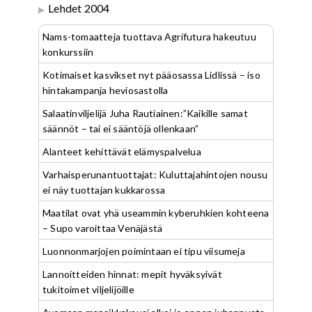
Lehdet 2004
Nams-tomaatteja tuottava Agrifutura hakeutuu
konkurssiin
Kotimaiset kasvikset nyt pääosassa Lidlissä – iso
hintakampanja heviosastolla
Salaatinviljelijä Juha Rautiainen:”Kaikille samat
säännöt – tai ei sääntöjä ollenkaan”
Alanteet kehittävät elämyspalvelua
Varhaisperunantuottajat: Kuluttajahintojen nousu
ei näy tuottajan kukkarossa
Maatilat ovat yhä useammin kyberuhkien kohteena
– Supo varoittaa Venäjästä
Luonnonmarjojen poimintaan ei tipu viisumeja
Lannoitteiden hinnat: mepit hyväksyivät
tukitoimet viljelijöille