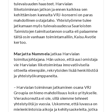
tulevaisuuden haasteet. Harvialan
liiketoiminnan jatkon ja ennen kaikkea sen
kehittämisen kannalta VRJ-konserni on paras
mahdollinen ostajataho. Yhteistyömme tulee
jatkumaan myös tulevaisuudessa Saarioisten
Taimistojen taimituotannon osalta eli palaamme
tältä osin vanhaan toimintamalliin, Kaisu Avotie
kertoo.
Marjatta Nummela
jatkaa Harvialan
toimitusjohtajana. Hän uskoo, että uusi omistaja
vie Harvialan liiketoimintaa innovatiivisella
otteella eteenpäin, rekrytoiden lisää henkilöstöä
ja yhteistyökumppaneita.
– Harvialan toiminnan jatkuminen osana VRJ
Groupia on hieno mahdollisuus koko yritykselle.
Vieraskoreutta ei ole, sillä olemme tehneet
yhteistyötä jo vuosia. Uskomme, että luvassa on
mielenkiintoisia aikoja ja kehitysaskeleita, jotka