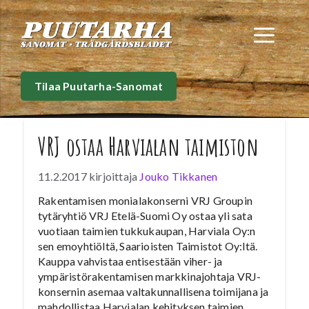
Siirry
sisältöön
Val
Tilaa Puutarha-Sanomat
VRJ ostaa Harvialan taimiston
11.2.2017
kirjoittaja
Jouko Tikkanen
Rakentamisen monialakonserni VRJ Groupin
tytäryhtiö VRJ Etelä-Suomi Oy ostaa yli sata
vuotiaan taimien tukkukaupan, Harviala Oy:n
sen emoyhtiöltä, Saarioisten Taimistot Oy:ltä.
Kauppa vahvistaa entisestään viher- ja
ympäristörakentamisen markkinajohtaja VRJ-
konsernin asemaa valtakunnallisena toimijana ja
mahdollistaa Harvialan kehityksen taimien