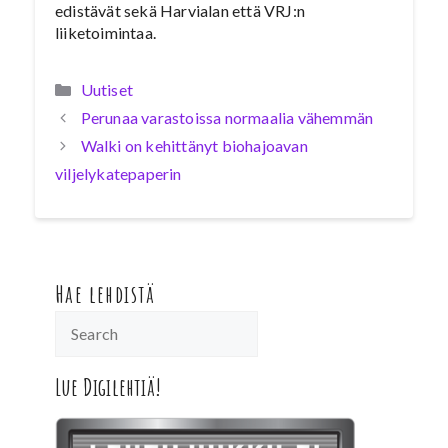
edistävät sekä Harvialan että VRJ:n
liiketoimintaa.
Kategoriat
Uutiset
Perunaa varastoissa normaalia vähemmän
Walki on kehittänyt biohajoavan
viljelykatepaperin
Hae lehdistä
Lue Digilehtiä!