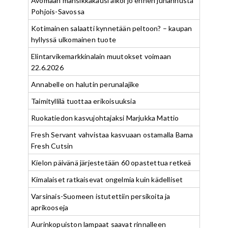
Avomaan mansikkakausi alkoi jo ennen juhannusta
Pohjois-Savossa
Kotimainen salaatti kynnetään peltoon? – kaupan
hyllyssä ulkomainen tuote
Elintarvikemarkkinalain muutokset voimaan
22.6.2026
Annabelle on halutin perunalajike
Taimityllilä tuottaa erikoisuuksia
Ruokatiedon kasvujohtajaksi Marjukka Mattio
Fresh Servant vahvistaa kasvuaan ostamalla Bama
Fresh Cutsin
Kielon päivänä järjestetään 60 opastettua retkeä
Kimalaiset ratkaisevat ongelmia kuin kädelliset
Varsinais-Suomeen istutettiin persikoita ja
aprikooseja
Aurinkopuiston lampaat saavat rinnalleen