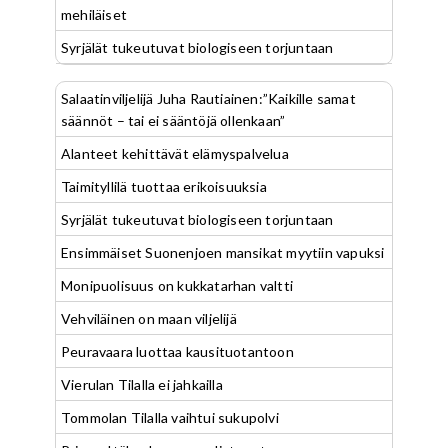
mehiläiset
Syrjälät tukeutuvat biologiseen torjuntaan
Salaatinviljelijä Juha Rautiainen:”Kaikille samat
säännöt – tai ei sääntöjä ollenkaan”
Alanteet kehittävät elämyspalvelua
Taimityllilä tuottaa erikoisuuksia
Syrjälät tukeutuvat biologiseen torjuntaan
Ensimmäiset Suonenjoen mansikat myytiin vapuksi
Monipuolisuus on kukkatarhan valtti
Vehviläinen on maan viljelijä
Peuravaara luottaa kausituotantoon
Vierulan Tilalla ei jahkailla
Tommolan Tilalla vaihtui sukupolvi