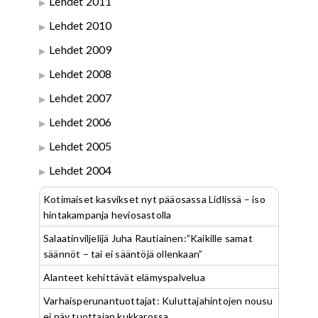
Lehdet 2011
Lehdet 2010
Lehdet 2009
Lehdet 2008
Lehdet 2007
Lehdet 2006
Lehdet 2005
Lehdet 2004
Kotimaiset kasvikset nyt pääosassa Lidlissä – iso
hintakampanja heviosastolla
Salaatinviljelijä Juha Rautiainen:”Kaikille samat
säännöt – tai ei sääntöjä ollenkaan”
Alanteet kehittävät elämyspalvelua
Varhaisperunantuottajat: Kuluttajahintojen nousu
ei näy tuottajan kukkarossa