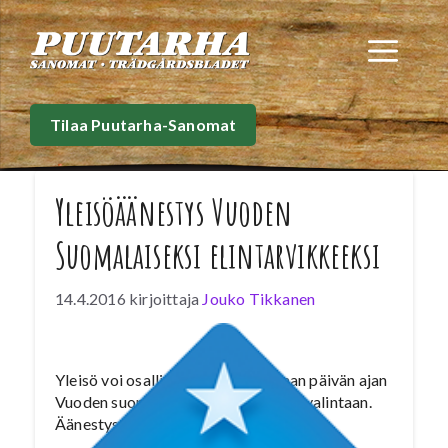
Siirry
sisältöön
Val
Tilaa Puutarha-Sanomat
Yleisöäänestys Vuoden
Suomalaiseksi elintarvikkeeksi
14.4.2016
kirjoittaja
Jouko Tikkanen
Yleisö voi osallistua vielä muutaman päivän ajan
Vuoden suomalaisen elintarvikkeen valintaan.
Äänestys sulkeutuu 17.4.