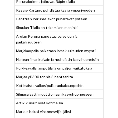
Perunakokeet jatkuvat Räpin tilalla
Kasvis-Kartano puhdistaa kaalia ympärivuoden
Penttilän Perunasiskot puhaltavat yhteen
Simulan Tilalla on tekemisen meninki
Arolan Peruna panostaa palveluun ja
paikallisuuteen
Marjakaupalla paikataan lomakuukauden myynti
Nanean ilmankuivain ja -puhdistin kasvihuoneisiin
Poikkeavalla lämpötilalla on paljon vaikutuksia
Marjaa yli 300 tonnia 8 hehtaarilta
Kotimaista valkosipulia ruokakauppoihin
Silmusalaatti muutti omaan kasvuhuoneeseen
Artik-kurkut ovat kotimaisia
Markus halusi vihannesviljelijäksi