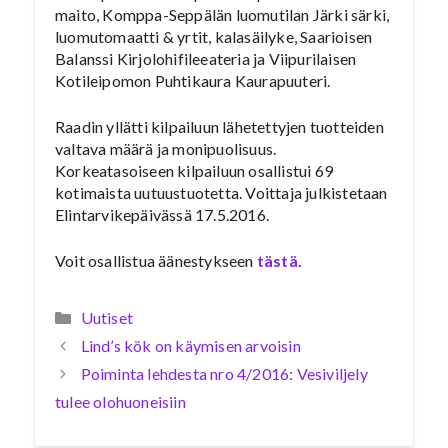
maito, Komppa-Seppälän luomutilan Järki särki,
luomutomaatti & yrtit, kalasäilyke, Saarioisen
Balanssi Kirjolohifileeateria ja Viipurilaisen
Kotileipomon Puhtikaura Kaurapuuteri.
Raadin yllätti kilpailuun lähetettyjen tuotteiden
valtava määrä ja monipuolisuus.
Korkeatasoiseen kilpailuun osallistui 69
kotimaista uutuustuotetta. Voittaja julkistetaan
Elintarvikepäivässä 17.5.2016.
Voit osallistua äänestykseen
tästä.
Kategoriat
Uutiset
Lind’s kök on käymisen arvoisin
Poiminta lehdesta nro 4/2016: Vesiviljely
tulee olohuoneisiin