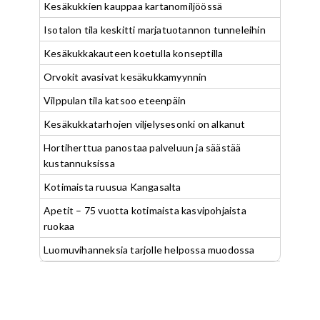
Kesäkukkien kauppaa kartanomiljöössä
Isotalon tila keskitti marjatuotannon tunneleihin
Kesäkukkakauteen koetulla konseptilla
Orvokit avasivat kesäkukkamyynnin
Vilppulan tila katsoo eteenpäin
Kesäkukkatarhojen viljelysesonki on alkanut
Hortiherttua panostaa palveluun ja säästää
kustannuksissa
Kotimaista ruusua Kangasalta
Apetit – 75 vuotta kotimaista kasvipohjaista
ruokaa
Luomuvihanneksia tarjolle helpossa muodossa