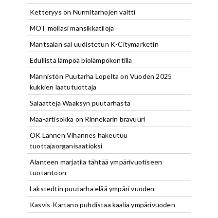
Ketteryys on Nurmitarhojen valtti
MOT mollasi mansikkatiloja
Mäntsälän sai uudistetun K-Citymarketin
Edullista lämpöä biolämpökontilla
Männistön Puutarha Lopelta on Vuoden 2025
kukkien laatutuottaja
Salaatteja Wääksyn puutarhasta
Maa-artisokka on Rinnekarin bravuuri
OK Lännen Vihannes hakeutuu
tuottajaorganisaatioksi
Alanteen marjatila tähtää ympärivuotiseen
tuotantoon
Lakstedtin puutarha elää ympäri vuoden
Kasvis-Kartano puhdistaa kaalia ympärivuoden