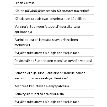
Fresh Cutsin
Kielon päivänä järjestetään 60 opastettua retkeä
Kimalaiset ratkaisevat ongelmia kuin kädelliset
Varsinais-Suomeen istutettiin persikoita ja
aprikooseja
Aurinkopuiston lampaat saavat rinnalleen
mehiläiset
Syrjälät tukeutuvat biologiseen torjuntaan
Ensimmäiset Suonenjoen mansikat myytiin vapuksi
Salaatinviljelijä Juha Rautiainen:”Kaikille samat
säännöt – tai ei sääntöjä ollenkaan”
Alanteet kehittävät elämyspalvelua
Taimityllilä tuottaa erikoisuuksia
Syrjälät tukeutuvat biologiseen torjuntaan