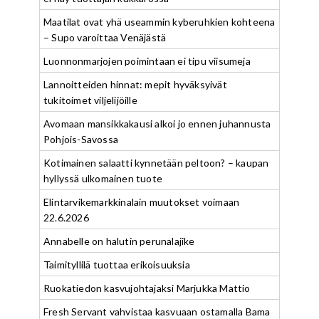
Maatilat ovat yhä useammin kyberuhkien kohteena
– Supo varoittaa Venäjästä
Luonnonmarjojen poimintaan ei tipu viisumeja
Lannoitteiden hinnat: mepit hyväksyivät
tukitoimet viljelijöille
Avomaan mansikkakausi alkoi jo ennen juhannusta
Pohjois-Savossa
Kotimainen salaatti kynnetään peltoon? – kaupan
hyllyssä ulkomainen tuote
Elintarvikemarkkinalain muutokset voimaan
22.6.2026
Annabelle on halutin perunalajike
Taimityllilä tuottaa erikoisuuksia
Ruokatiedon kasvujohtajaksi Marjukka Mattio
Fresh Servant vahvistaa kasvuaan ostamalla Bama