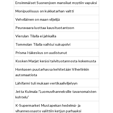
Ensimmäiset Suonenjoen mansikat myytiin vapuksi
Monipuolisuus on kukkatarhan valtti
Vehviläinen on maan viljelijä
Peuravaara luottaa kausituotantoon
Vierulan Tilalla ei jahkailla
Tommolan Tilalla vaihtui sukupolvi
Prisma Itäkeskus on uudistunut
Kosken Marjat keräsi talvituotannosta kokemusta
Honkasen puutarhassa kehitetään Viherlinkin
automaatiota
Lähifarmi tuli mukaan vertikaaliviljelyyn
Jetta Kulmala:”Luomuvihanneksille tavanomaisten
kohtelu”
K-Supermarket Mustapekan hedelmä- ja
vihannesosasto valittiin ketjun parhaaksi