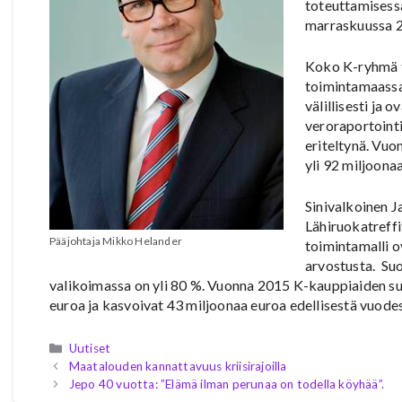
toteuttamisess
marraskuussa 
Koko K-ryhmä t
toimintamaassa.
välillisesti ja
veroraportointi
eriteltynä. Vu
yli 92 miljoona
Sinivalkoinen J
Lähiruokatreffi
Pääjohtaja Mikko Helander
toimintamalli o
arvostusta. Su
valikoimassa on yli 80 %. Vuonna 2015 K-kauppiaiden s
euroa ja kasvoivat 43 miljoonaa euroa edellisestä vuodes
Kategoriat
Uutiset
Maatalouden kannattavuus kriisirajoilla
Jepo 40 vuotta: ”Elämä ilman perunaa on todella köyhää”.