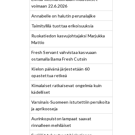
voimaan 22.6.2026
Annabelle on halutin perunalajike
Taimityllilä tuottaa erikoisuuksia
Ruokatiedon kasvujohtajaksi Marjukka
Mattio
Fresh Servant vahvistaa kasvuaan
ostamalla Bama Fresh Cutsin
Kielon päivänä järjestetään 60
opastettua retkeä
Kimalaiset ratkaisevat ongelmia kuin
kädelliset
Varsinais-Suomeen istutettiin persikoita
ja aprikooseja
Aurinkopuiston lampaat saavat
rinnalleen mehiläiset