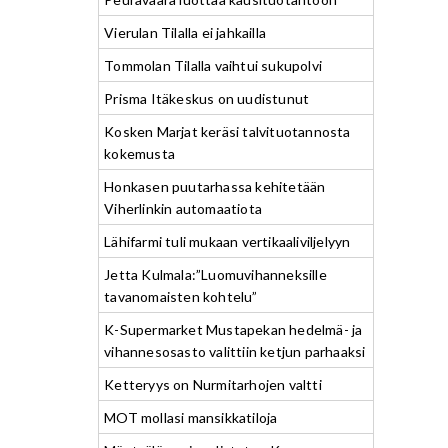
Vierulan Tilalla ei jahkailla
Tommolan Tilalla vaihtui sukupolvi
Prisma Itäkeskus on uudistunut
Kosken Marjat keräsi talvituotannosta
kokemusta
Honkasen puutarhassa kehitetään
Viherlinkin automaatiota
Lähifarmi tuli mukaan vertikaaliviljelyyn
Jetta Kulmala:”Luomuvihanneksille
tavanomaisten kohtelu”
K-Supermarket Mustapekan hedelmä- ja
vihannesosasto valittiin ketjun parhaaksi
Ketteryys on Nurmitarhojen valtti
MOT mollasi mansikkatiloja