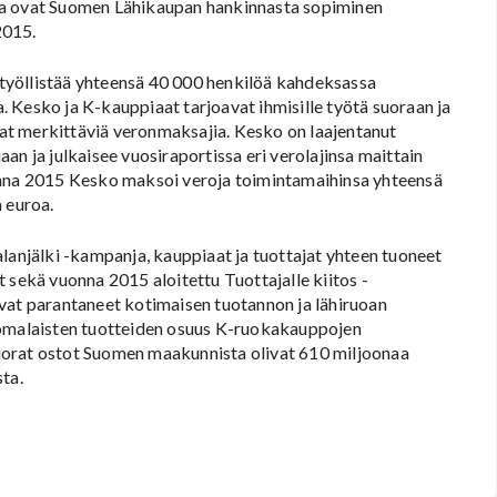
a ovat Suomen Lähikaupan hankinnasta sopiminen
2015.
yöllistää yhteensä 40 000 henkilöä kahdeksassa
 Kesko ja K-kauppiaat tarjoavat ihmisille työtä suoraan ja
 ovat merkittäviä veronmaksajia. Kesko on laajentanut
aan ja julkaisee vuosiraportissa eri verolajinsa maittain
onna 2015 Kesko maksoi veroja toimintamaihinsa yhteensä
a euroa.
alanjälki -kampanja, kauppiaat ja tuottajat yhteen tuoneet
t sekä vuonna 2015 aloitettu Tuottajalle kiitos -
vat parantaneet kotimaisen tuotannon ja lähiruoan
omalaisten tuotteiden osuus K-ruokakauppojen
uorat ostot Suomen maakunnista olivat 610 miljoonaa
ta.