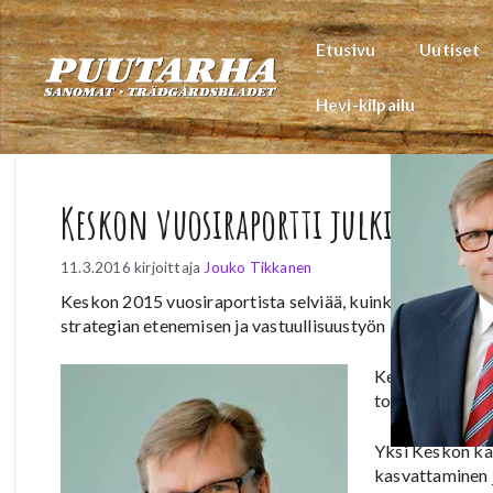
Siirry
sisältöön
Etusivu
Uutiset
Hevi-kilpailu
Keskon vuosiraportti julki
11.3.2016
kirjoittaja
Jouko Tikkanen
Keskon 2015 vuosiraportista selviää, kuinka ihmiset ja
strategian etenemisen ja vastuullisuustyön lisäksi rapor
Kesko julkaisi
toimintaa ohjaa
Yksi Keskon ka
kasvattaminen j