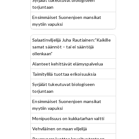
Syrjälät tukeutuvat biologiseen
torjuntaan
Ensimmäiset Suonenjoen mansikat
myytiin vapuksi
Salaatinviljelijä Juha Rautiainen:”Kaikille
samat säännöt – tai ei sääntöjä
ollenkaan”
Alanteet kehittävät elämyspalvelua
Taimityllilä tuottaa erikoisuuksia
Syrjälät tukeutuvat biologiseen
torjuntaan
Ensimmäiset Suonenjoen mansikat
myytiin vapuksi
Monipuolisuus on kukkatarhan valtti
Vehviläinen on maan viljelijä
Peuravaara luottaa kausituotantoon