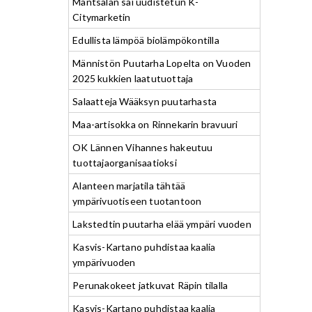
Mäntsälän sai uudistetun K-
Citymarketin
Edullista lämpöä biolämpökontilla
Männistön Puutarha Lopelta on Vuoden
2025 kukkien laatutuottaja
Salaatteja Wääksyn puutarhasta
Maa-artisokka on Rinnekarin bravuuri
OK Lännen Vihannes hakeutuu
tuottajaorganisaatioksi
Alanteen marjatila tähtää
ympärivuotiseen tuotantoon
Lakstedtin puutarha elää ympäri vuoden
Kasvis-Kartano puhdistaa kaalia
ympärivuoden
Perunakokeet jatkuvat Räpin tilalla
Kasvis-Kartano puhdistaa kaalia