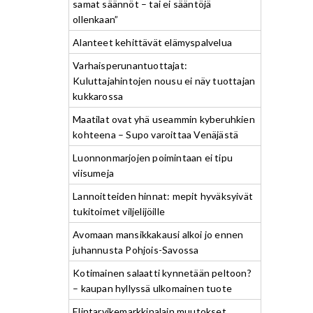
samat säännöt – tai ei sääntöjä
ollenkaan”
Alanteet kehittävät elämyspalvelua
Varhaisperunantuottajat:
Kuluttajahintojen nousu ei näy tuottajan
kukkarossa
Maatilat ovat yhä useammin kyberuhkien
kohteena – Supo varoittaa Venäjästä
Luonnonmarjojen poimintaan ei tipu
viisumeja
Lannoitteiden hinnat: mepit hyväksyivät
tukitoimet viljelijöille
Avomaan mansikkakausi alkoi jo ennen
juhannusta Pohjois-Savossa
Kotimainen salaatti kynnetään peltoon?
– kaupan hyllyssä ulkomainen tuote
Elintarvikemarkkinalain muutokset