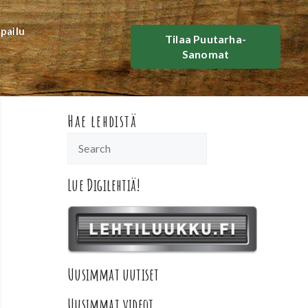
lpailu
Tilaa Puutarha-
Sanomat
Hae lehdistä
Lue Digilehtiä!
Uusimmat uutiset
Uusimmat videot