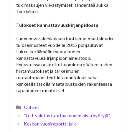
tukimaksujen viivästymiset, tähdentää Jukka
Tauriainen.
Tulokset kannattavuuskirjanpidosta
Luonnonvarakeskuksen tuottamat maatalouden
tulosennusteet vuodelle 2015 pohjautuvat
Luken keräämään maatalouden
kannattavuuskirjanpidon aineistoon.
Ennusteissa on otettu huomioon päätuotteiden
hintamuutokset ja tärkeimpien
tuotantopanosten hintamuutokset sekä
karkealla tasolla maataloustukien rakenteessa
tapahtuneet muutokset.
Kategoriat
Uutiset
”Led-valotus tuottaa monenlaisia hyötyjä”
Keskon vuosiraportti julki