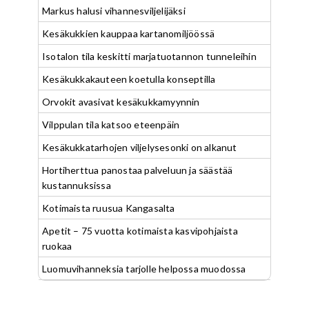
Markus halusi vihannesviljelijäksi
Kesäkukkien kauppaa kartanomiljöössä
Isotalon tila keskitti marjatuotannon tunneleihin
Kesäkukkakauteen koetulla konseptilla
Orvokit avasivat kesäkukkamyynnin
Vilppulan tila katsoo eteenpäin
Kesäkukkatarhojen viljelysesonki on alkanut
Hortiherttua panostaa palveluun ja säästää
kustannuksissa
Kotimaista ruusua Kangasalta
Apetit – 75 vuotta kotimaista kasvipohjaista
ruokaa
Luomuvihanneksia tarjolle helpossa muodossa