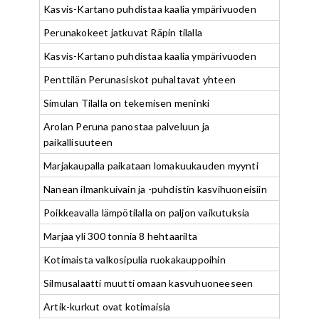
Kasvis-Kartano puhdistaa kaalia ympärivuoden
Perunakokeet jatkuvat Räpin tilalla
Kasvis-Kartano puhdistaa kaalia ympärivuoden
Penttilän Perunasiskot puhaltavat yhteen
Simulan Tilalla on tekemisen meninki
Arolan Peruna panostaa palveluun ja
paikallisuuteen
Marjakaupalla paikataan lomakuukauden myynti
Nanean ilmankuivain ja -puhdistin kasvihuoneisiin
Poikkeavalla lämpötilalla on paljon vaikutuksia
Marjaa yli 300 tonnia 8 hehtaarilta
Kotimaista valkosipulia ruokakauppoihin
Silmusalaatti muutti omaan kasvuhuoneeseen
Artik-kurkut ovat kotimaisia