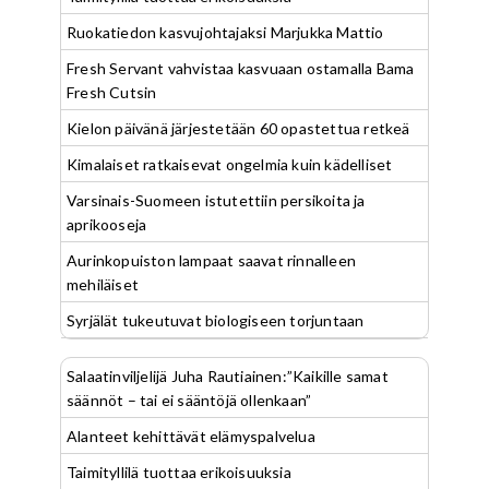
Ruokatiedon kasvujohtajaksi Marjukka Mattio
Fresh Servant vahvistaa kasvuaan ostamalla Bama
Fresh Cutsin
Kielon päivänä järjestetään 60 opastettua retkeä
Kimalaiset ratkaisevat ongelmia kuin kädelliset
Varsinais-Suomeen istutettiin persikoita ja
aprikooseja
Aurinkopuiston lampaat saavat rinnalleen
mehiläiset
Syrjälät tukeutuvat biologiseen torjuntaan
Salaatinviljelijä Juha Rautiainen:”Kaikille samat
säännöt – tai ei sääntöjä ollenkaan”
Alanteet kehittävät elämyspalvelua
Taimityllilä tuottaa erikoisuuksia