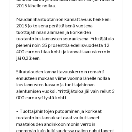
2015 lähelle nollaa.
Naudanlihantuotannon kannattavuus heikkeni
2015 jo toisena perättäisenä vuotena
tuottajahinnan alamäen ja korkeiden
tuotantokustannusten seurauksena. Yrittäjätulo
pieneni noin 35 prosenttia edellisvuodesta 12
400 euroon tilaa kohti ja kannattavuuskerroin
jäi 0,23:een.
Sikatalouden kannattavuuskerroin romahti
ennusteen mukaan viime vuonna lähelle nollaa
kustannusten kasvun ja tuottajahinnan
alentumisen vuoksi. Yrittäjätuloa jäi vain reilut 3
000 euroa yritystä kohti.
– Tuottajahintojen putoaminen ja korkeat
tuotantokustannukset ovat vaikuttaneet
maatalouden ahdinkoon monin verroin
enemmän kuin julkisuudessa paljon puhuttaneet