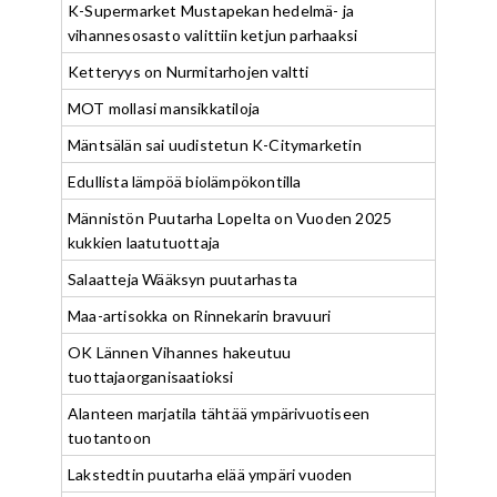
K-Supermarket Mustapekan hedelmä- ja
vihannesosasto valittiin ketjun parhaaksi
Ketteryys on Nurmitarhojen valtti
MOT mollasi mansikkatiloja
Mäntsälän sai uudistetun K-Citymarketin
Edullista lämpöä biolämpökontilla
Männistön Puutarha Lopelta on Vuoden 2025
kukkien laatutuottaja
Salaatteja Wääksyn puutarhasta
Maa-artisokka on Rinnekarin bravuuri
OK Lännen Vihannes hakeutuu
tuottajaorganisaatioksi
Alanteen marjatila tähtää ympärivuotiseen
tuotantoon
Lakstedtin puutarha elää ympäri vuoden