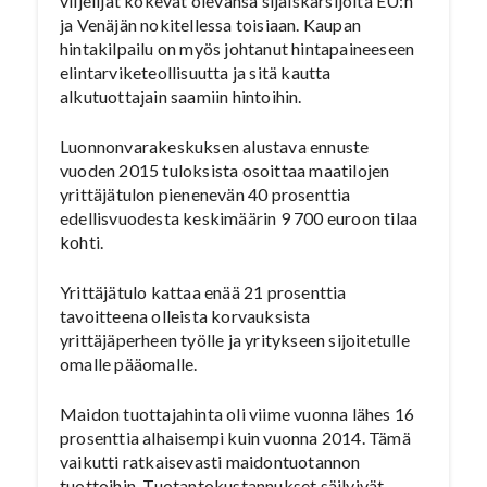
viljelijät kokevat olevansa sijaiskärsijöitä EU:n
ja Venäjän nokitellessa toisiaan. Kaupan
hintakilpailu on myös johtanut hintapaineeseen
elintarviketeollisuutta ja sitä kautta
alkutuottajain saamiin hintoihin.
Luonnonvarakeskuksen alustava ennuste
vuoden 2015 tuloksista osoittaa maatilojen
yrittäjätulon pienenevän 40 prosenttia
edellisvuodesta keskimäärin 9 700 euroon tilaa
kohti.
Yrittäjätulo kattaa enää 21 prosenttia
tavoitteena olleista korvauksista
yrittäjäperheen työlle ja yritykseen sijoitetulle
omalle pääomalle.
Maidon tuottajahinta oli viime vuonna lähes 16
prosenttia alhaisempi kuin vuonna 2014. Tämä
vaikutti ratkaisevasti maidontuotannon
tuottoihin. Tuotantokustannukset säilyivät