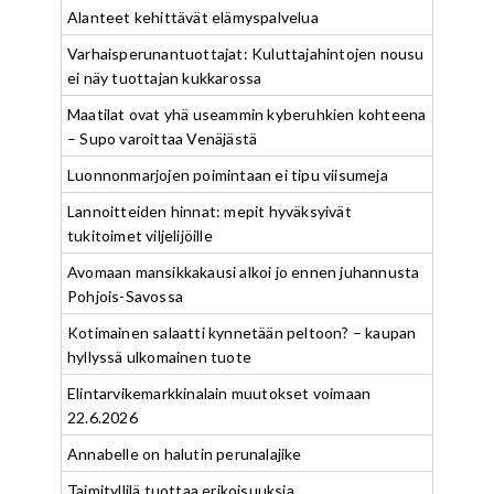
Alanteet kehittävät elämyspalvelua
Varhaisperunantuottajat: Kuluttajahintojen nousu
ei näy tuottajan kukkarossa
Maatilat ovat yhä useammin kyberuhkien kohteena
– Supo varoittaa Venäjästä
Luonnonmarjojen poimintaan ei tipu viisumeja
Lannoitteiden hinnat: mepit hyväksyivät
tukitoimet viljelijöille
Avomaan mansikkakausi alkoi jo ennen juhannusta
Pohjois-Savossa
Kotimainen salaatti kynnetään peltoon? – kaupan
hyllyssä ulkomainen tuote
Elintarvikemarkkinalain muutokset voimaan
22.6.2026
Annabelle on halutin perunalajike
Taimityllilä tuottaa erikoisuuksia