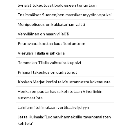
Syrjälät tukeutuvat biologiseen torjuntaan
Ensimmäiset Suonenjoen mansikat myytiin vapuksi
Monipuolisuus on kukkatarhan valtti
Vehviläinen on maan viljelijä
Peuravaara luottaa kausituotantoon
Vierulan Tilalla ei jahkailla
Tommolan Tilalla vaihtui sukupolvi
Prisma Itäkeskus on uudistunut
Kosken Marjat keräsi talvituotannosta kokemusta
Honkasen puutarhassa kehitetään Viherlinkin
automaatiota
Lähifarmi tuli mukaan vertikaaliviljelyyn
Jetta Kulmala:”Luomuvihanneksille tavanomaisten
kohtelu”