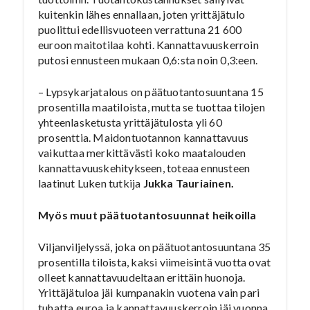
kuitenkin lähes ennallaan, joten yrittäjätulo
puolittui edellisvuoteen verrattuna 21 600
euroon maitotilaa kohti. Kannattavuuskerroin
putosi ennusteen mukaan 0,6:sta noin 0,3:een.
– Lypsykarjatalous on päätuotantosuuntana 15
prosentilla maatiloista, mutta se tuottaa tilojen
yhteenlasketusta yrittäjätulosta yli 60
prosenttia. Maidontuotannon kannattavuus
vaikuttaa merkittävästi koko maatalouden
kannattavuuskehitykseen, toteaa ennusteen
laatinut Luken tutkija
Jukka Tauriainen.
Myös muut päätuotantosuunnat heikoilla
Viljanviljelyssä, joka on päätuotantosuuntana 35
prosentilla tiloista, kaksi viimeisintä vuotta ovat
olleet kannattavuudeltaan erittäin huonoja.
Yrittäjätuloa jäi kumpanakin vuotena vain pari
tuhatta euroa ja kannattavuuskerroin jäi vuonna