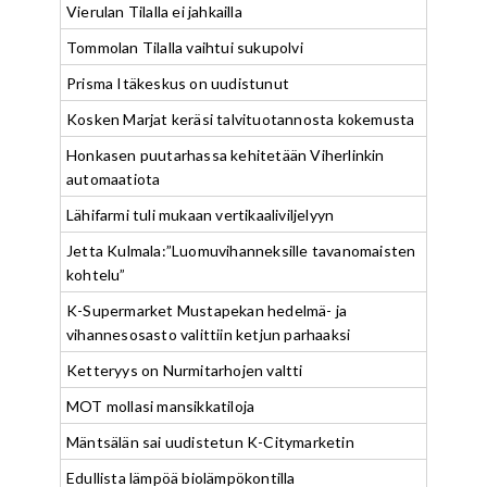
Vierulan Tilalla ei jahkailla
Tommolan Tilalla vaihtui sukupolvi
Prisma Itäkeskus on uudistunut
Kosken Marjat keräsi talvituotannosta kokemusta
Honkasen puutarhassa kehitetään Viherlinkin
automaatiota
Lähifarmi tuli mukaan vertikaaliviljelyyn
Jetta Kulmala:”Luomuvihanneksille tavanomaisten
kohtelu”
K-Supermarket Mustapekan hedelmä- ja
vihannesosasto valittiin ketjun parhaaksi
Ketteryys on Nurmitarhojen valtti
MOT mollasi mansikkatiloja
Mäntsälän sai uudistetun K-Citymarketin
Edullista lämpöä biolämpökontilla