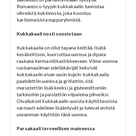
Romanescu-tyypin kukkakaalin tunnistaa
vihreästä kukinnosta, joka koostuu
kartiomaisista nuppuryhmistä.
Kukkakaali nosti suosiotaan
Kukkakaalia on ollut tapana keittää, lisätä
kesäkeittoon, kuorruttaa uunissa ja dipata
raakana kermaviilikastikkeeseen. Viime vuonna
ruokamaailman edelläkävijät keksivät
kukkakaalin aivan uusin kujein: kukkakaalia
paahdettiin uunissa ja grillattiin, sitä
murustettiin lisäkkeeksi ja gluteenittomiin
taikinoihin ja paistettiin viipaleina pihveiksi.
Oivallukset kukkakaalin uusista käyttötavoista
varmasti edelleen lisääntyvät ja tulevat entistä
useamman käyttöön tänä vuonna.
Parsakaali terveellisen maineessa