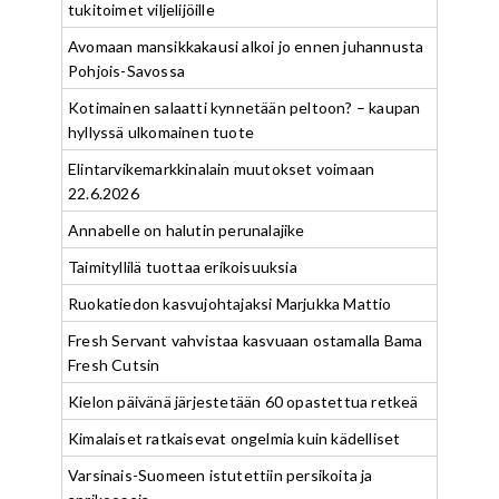
tukitoimet viljelijöille
Avomaan mansikkakausi alkoi jo ennen juhannusta
Pohjois-Savossa
Kotimainen salaatti kynnetään peltoon? – kaupan
hyllyssä ulkomainen tuote
Elintarvikemarkkinalain muutokset voimaan
22.6.2026
Annabelle on halutin perunalajike
Taimityllilä tuottaa erikoisuuksia
Ruokatiedon kasvujohtajaksi Marjukka Mattio
Fresh Servant vahvistaa kasvuaan ostamalla Bama
Fresh Cutsin
Kielon päivänä järjestetään 60 opastettua retkeä
Kimalaiset ratkaisevat ongelmia kuin kädelliset
Varsinais-Suomeen istutettiin persikoita ja