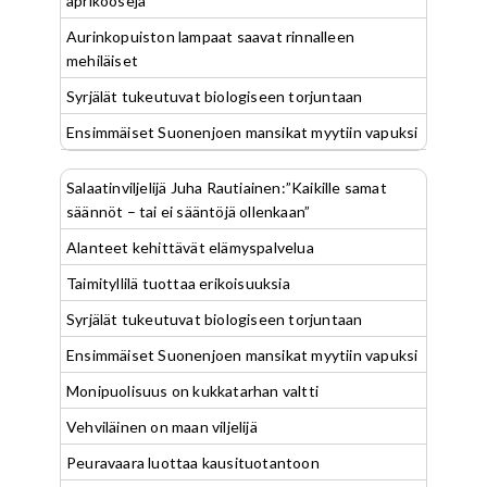
aprikooseja
Aurinkopuiston lampaat saavat rinnalleen
mehiläiset
Syrjälät tukeutuvat biologiseen torjuntaan
Ensimmäiset Suonenjoen mansikat myytiin vapuksi
Salaatinviljelijä Juha Rautiainen:”Kaikille samat
säännöt – tai ei sääntöjä ollenkaan”
Alanteet kehittävät elämyspalvelua
Taimityllilä tuottaa erikoisuuksia
Syrjälät tukeutuvat biologiseen torjuntaan
Ensimmäiset Suonenjoen mansikat myytiin vapuksi
Monipuolisuus on kukkatarhan valtti
Vehviläinen on maan viljelijä
Peuravaara luottaa kausituotantoon