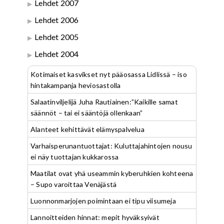
Lehdet 2007
Lehdet 2006
Lehdet 2005
Lehdet 2004
Kotimaiset kasvikset nyt pääosassa Lidlissä – iso
hintakampanja heviosastolla
Salaatinviljelijä Juha Rautiainen:”Kaikille samat
säännöt – tai ei sääntöjä ollenkaan”
Alanteet kehittävät elämyspalvelua
Varhaisperunantuottajat: Kuluttajahintojen nousu
ei näy tuottajan kukkarossa
Maatilat ovat yhä useammin kyberuhkien kohteena
– Supo varoittaa Venäjästä
Luonnonmarjojen poimintaan ei tipu viisumeja
Lannoitteiden hinnat: mepit hyväksyivät