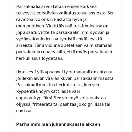
Parsakaalia arvostetaan ennen kaikkea
terveyttä edistävien vaikutustensa ansiosta. Sen
ravintoarvo onkin kiistatta hyvä ja
monipuolinen. Yksittäisissä tutkimuksissa on
jopa saatu viitteitä parsakaalin mm. syövän ja
sydänsairauksien syntymistä ehkäisevistä
aineista. Tänä vuonna opetellaan valmistamaan
parsakaalia ruoaksi niin, että myös parsakaalin
herkullisuus löydetään.
Ilmeisesti ylikypsennetty parsakaali on antanut
joillekin aivan väärän kuvan parsakaalin mausta.
Parsakaali maistuu herkulliselta, kun sen
kypsentää höyrykattilassa vain
napakankypsäksi. Sen voi myös pikapaistaa
öljyssä, friteerata tai paahtaa joko grillissä tai
uunissa.
Parhaimmillaan juhannuksesta alkaen