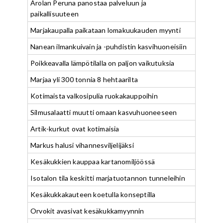
Arolan Peruna panostaa palveluun ja
paikallisuuteen
Marjakaupalla paikataan lomakuukauden myynti
Nanean ilmankuivain ja -puhdistin kasvihuoneisiin
Poikkeavalla lämpötilalla on paljon vaikutuksia
Marjaa yli 300 tonnia 8 hehtaarilta
Kotimaista valkosipulia ruokakauppoihin
Silmusalaatti muutti omaan kasvuhuoneeseen
Artik-kurkut ovat kotimaisia
Markus halusi vihannesviljelijäksi
Kesäkukkien kauppaa kartanomiljöössä
Isotalon tila keskitti marjatuotannon tunneleihin
Kesäkukkakauteen koetulla konseptilla
Orvokit avasivat kesäkukkamyynnin