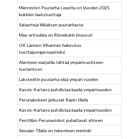
Männistön Puutarha Lopelta on Vuoden 2025
kukkien laatutuottaja
Salaatteja Wääksyn puutarhasta
Maa-artisokka on Rinnekarin bravuuri
OK Lännen Vihannes hakeutuu
tuottajaorganisaatioksi
Alanteen marjatila tähtää ympärivuotiseen
tuotantoon
Lakstedtin puutarha elää ympäri vuoden
Kasvis-Kartano puhdistaa kaalia ympärivuoden
Perunakokeet jatkuvat Räpin tilalla
Kasvis-Kartano puhdistaa kaalia ympärivuoden
Penttilän Perunasiskot puhaltavat yhteen
Simulan Tilalla on tekemisen meninki