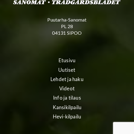
Puutarha-Sanomat
PL 28
04131 SIPOO
Etusivu
Uutiset
Lehdet ja haku
Videot
Info ja tilaus
Kansikilpailu
Hevi-kilpailu