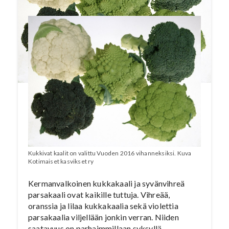
Kukkivat kaalit on valittu Vuoden 2016 vihanneksiksi. Kuva
Kotimaiset kasvikset ry
Kermanvalkoinen kukkakaali ja syvänvihreä
parsakaali ovat kaikille tuttuja. Vihreää,
oranssia ja lilaa kukkakaalia sekä violettia
parsakaalia viljellään jonkin verran. Niiden
saatavuus on parhaimmillaan syksyllä.