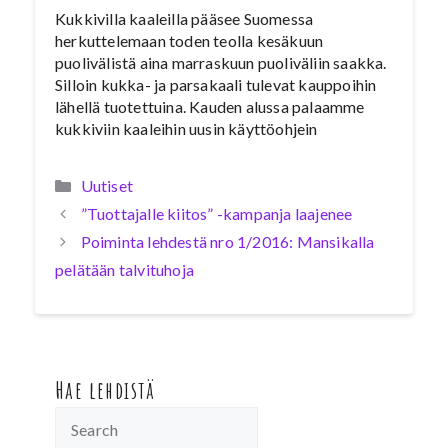
Kukkivilla kaaleilla pääsee Suomessa
herkuttelemaan toden teolla kesäkuun
puolivälistä aina marraskuun puoliväliin saakka.
Silloin kukka- ja parsakaali tulevat kauppoihin
lähellä tuotettuina. Kauden alussa palaamme
kukkiviin kaaleihin uusin käyttöohjein
Kategoriat
Uutiset
”Tuottajalle kiitos” -kampanja laajenee
Poiminta lehdestä nro 1/2016: Mansikalla
pelätään talvituhoja
Hae lehdistä