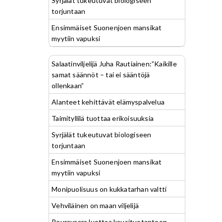
Syrjälät tukeutuvat biologiseen
torjuntaan
Ensimmäiset Suonenjoen mansikat
myytiin vapuksi
Salaatinviljelijä Juha Rautiainen:”Kaikille
samat säännöt – tai ei sääntöjä
ollenkaan”
Alanteet kehittävät elämyspalvelua
Taimityllilä tuottaa erikoisuuksia
Syrjälät tukeutuvat biologiseen
torjuntaan
Ensimmäiset Suonenjoen mansikat
myytiin vapuksi
Monipuolisuus on kukkatarhan valtti
Vehviläinen on maan viljelijä
Peuravaara luottaa kausituotantoon