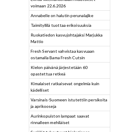
voimaan 22.6.2026
Annabelle on halutin perunalajike
Taimityllilä tuottaa erikoisuuksia
Ruokatiedon kasvujohtajaksi Marjukka
Mattio
Fresh Servant vahvistaa kasvuaan
ostamalla Bama Fresh Cutsin
Kielon päivänä järjestetään 60
opastettua retkeä
Kimalaiset ratkaisevat ongelmia kuin
kädelliset
Varsinais-Suomeen istutettiin persikoita
ja aprikooseja
Aurinkopuiston lampaat saavat
rinnalleen mehiläiset