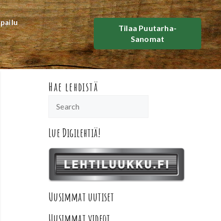
lpailu
Tilaa Puutarha-
Sanomat
Hae lehdistä
Lue Digilehtiä!
Uusimmat uutiset
Uusimmat videot