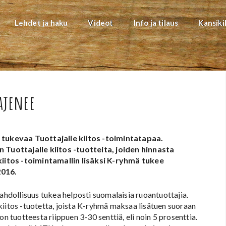
Lehdet ja haku
Videot
Info ja tilaus
Kansiki
ajenee
tukevaa Tuottajalle kiitos -toimintatapaa.
Tuottajalle kiitos -tuotteita, joiden hinnasta
iitos -toimintamallin lisäksi K-ryhmä tukee
2016.
dollisuus tukea helposti suomalaisia ruoantuottajia.
kiitos -tuotetta, joista K-ryhmä maksaa lisätuen suoraan
e on tuotteesta riippuen 3-30 senttiä, eli noin 5 prosenttia.