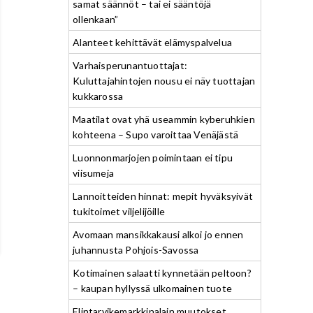
samat säännöt – tai ei sääntöjä
ollenkaan”
Alanteet kehittävät elämyspalvelua
Varhaisperunantuottajat:
Kuluttajahintojen nousu ei näy tuottajan
kukkarossa
Maatilat ovat yhä useammin kyberuhkien
kohteena – Supo varoittaa Venäjästä
Luonnonmarjojen poimintaan ei tipu
viisumeja
Lannoitteiden hinnat: mepit hyväksyivät
tukitoimet viljelijöille
Avomaan mansikkakausi alkoi jo ennen
juhannusta Pohjois-Savossa
Kotimainen salaatti kynnetään peltoon?
– kaupan hyllyssä ulkomainen tuote
Elintarvikemarkkinalain muutokset