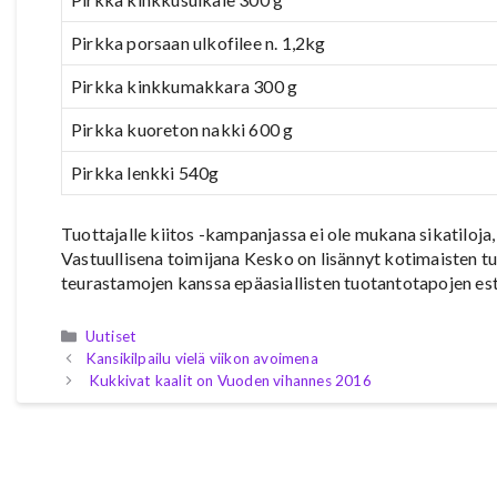
Pirkka porsaan ulkofilee n. 1,2kg
Pirkka kinkkumakkara 300 g
Pirkka kuoreton nakki 600 g
Pirkka lenkki 540g
Tuottajalle kiitos -kampanjassa ei ole mukana sikatiloja, 
Vastuullisena toimijana Kesko on lisännyt kotimaisten tu
teurastamojen kanssa epäasiallisten tuotantotapojen es
Kategoriat
Uutiset
Kansikilpailu vielä viikon avoimena
Kukkivat kaalit on Vuoden vihannes 2016