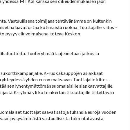
staa yhdessä MTK:n kanssa sen oikeudenmukaisen jaon
hinta. Vastuullisena toimijana tehtävänämme on kuitenkin
iset haluavat ostaa kotimaista ruokaa. Tuottajalle kiitos -
nto pysyy elinvoimaisena, toteaa Keskon
 lihatuotteita. Tuoteryhmää laajennetaan jatkossa
ossukorttikampanjalle. K-ruokakauppojen asiakkaat
n yhteydessä yhden euron maksavan Tuottajalle kiitos -
ttää sen lyhentymättömän suomalaisille siankasvattajille.
ijasta K-ryhmä yli kolminkertaisti tuottajille tilitettävän
suomalaiset tuottajat saavat satoja tuhansia euroja vuoden
, vaan pysyvämmästä vastuullisesta toimintatavasta,