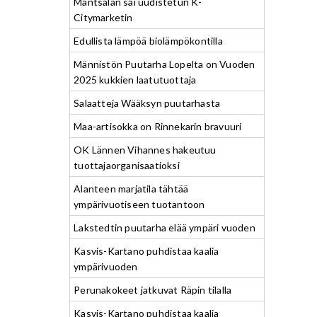
Mäntsälän sai uudistetun K-
Citymarketin
Edullista lämpöä biolämpökontilla
Männistön Puutarha Lopelta on Vuoden
2025 kukkien laatutuottaja
Salaatteja Wääksyn puutarhasta
Maa-artisokka on Rinnekarin bravuuri
OK Lännen Vihannes hakeutuu
tuottajaorganisaatioksi
Alanteen marjatila tähtää
ympärivuotiseen tuotantoon
Lakstedtin puutarha elää ympäri vuoden
Kasvis-Kartano puhdistaa kaalia
ympärivuoden
Perunakokeet jatkuvat Räpin tilalla
Kasvis-Kartano puhdistaa kaalia