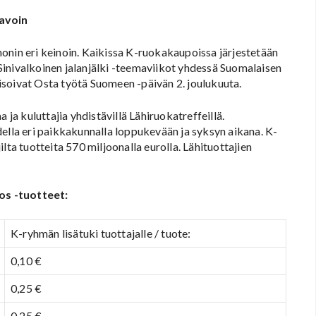
avoin
onin eri keinoin. Kaikissa K-ruokakaupoissa järjestetään
inivalkoinen jalanjälki -teemaviikot yhdessä Suomalaisen
soivat Osta työtä Suomeen -päivän 2. joulukuuta.
 ja kuluttajia yhdistävillä Lähiruokatreffeillä.
della eri paikkakunnalla loppukevään ja syksyn aikana. K-
lta tuotteita 570 miljoonalla eurolla. Lähituottajien
os -tuotteet:
K-ryhmän lisätuki tuottajalle / tuote:
0,10 €
0,25 €
0,25 €