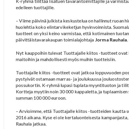
K-ryhmä tilittää lisätuen tavarantoimittajille ja varmi
edelleen tuottajille.
– Viime päivinä julkista keskustelua on hallinnut ruoan 
huolehtia koko elintarvikeketjun hyvinvoinnista. Suomala
tuotteet on yksi keino varmistaa, että kotimainen tuota
päivittäistavarakaupan toimialajohtaja
Jorma Rauhala
.
Nyt kauppoihin tulevat Tuottajalle kiitos -tuotteet ovat
maitoihin ja mahdollisesti myös muihin tuotteisiin.
Tuottajalle kiitos -tuotteet ovat jatkoa loppuvuoden p
pystyivät ostamaan marras- ja joulukuussa jouluostoste
possukortin. K-ryhmä lupasi tuplata myyntituoton ja tili
Kortteja myytiin noin 30 000 kappaletta, ja tuplaamisen s
summan 100 000 euroon.
– Arvioimme, että Tuottajalle kiitos -tuotteiden kautta 
2016 aikana. Kyse ei ole kertaluonteisesta kampanjasta
Rauhala jatkaa.