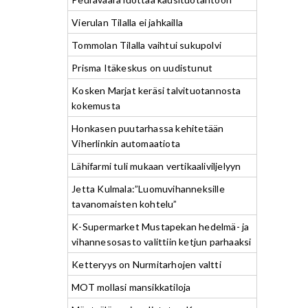
Vierulan Tilalla ei jahkailla
Tommolan Tilalla vaihtui sukupolvi
Prisma Itäkeskus on uudistunut
Kosken Marjat keräsi talvituotannosta
kokemusta
Honkasen puutarhassa kehitetään
Viherlinkin automaatiota
Lähifarmi tuli mukaan vertikaaliviljelyyn
Jetta Kulmala:”Luomuvihanneksille
tavanomaisten kohtelu”
K-Supermarket Mustapekan hedelmä- ja
vihannesosasto valittiin ketjun parhaaksi
Ketteryys on Nurmitarhojen valtti
MOT mollasi mansikkatiloja