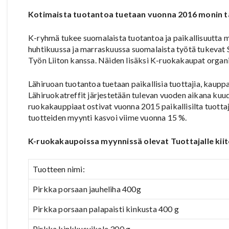
Kotimaista tuotantoa tuetaan vuonna 2016 monin t
K-ryhmä tukee suomalaista tuotantoa ja paikallisuutta m
huhtikuussa ja marraskuussa suomalaista työtä tukevat S
Työn Liiton kanssa. Näiden lisäksi K-ruokakaupat organi
Lähiruoan tuotantoa tuetaan paikallisia tuottajia, kauppaa
Lähiruokatreffit järjestetään tulevan vuoden aikana kuu
ruokakauppiaat ostivat vuonna 2015 paikallisilta tuottaji
tuotteiden myynti kasvoi viime vuonna 15 %.
K-ruokakaupoissa myynnissä olevat Tuottajalle kiit
Tuotteen nimi:
Pirkka porsaan jauheliha 400g
Pirkka porsaan palapaisti kinkusta 400 g
Pirkka kinkkusuikale 300 g