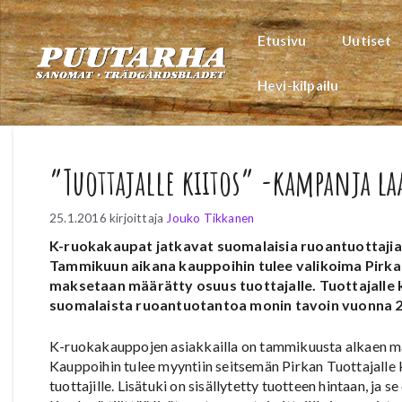
Siirry
sisältöön
Etusivu
Uutiset
Hevi-kilpailu
”Tuottajalle kiitos” -kampanja la
25.1.2016
kirjoittaja
Jouko Tikkanen
K-ruokakaupat jatkavat suomalaisia ruoantuottajia 
Tammikuun aikana kauppoihin tulee valikoima Pirkan 
maksetaan määrätty osuus tuottajalle. Tuottajalle k
suomalaista ruoantuotantoa monin tavoin vuonna 
K-ruokakauppojen asiakkailla on tammikuusta alkaen mah
Kauppoihin tulee myyntiin seitsemän Pirkan Tuottajalle 
tuottajille. Lisätuki on sisällytetty tuotteen hintaan, ja s