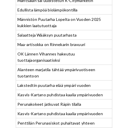
Mäntsälän sai uudistetun K-Citymarketin
Edullista lämpöä biolämpökontilla
Männistön Puutarha Lopelta on Vuoden 2025
kukkien laatutuottaja
Salaatteja Wääksyn puutarhasta
Maa-artisokka on Rinnekarin bravuuri
OK Lännen Vihannes hakeutuu
tuottajaorganisaatioksi
Alanteen marjatila tähtää ympärivuotiseen
tuotantoon
Lakstedtin puutarha elää ympäri vuoden
Kasvis-Kartano puhdistaa kaalia ympärivuoden
Perunakokeet jatkuvat Räpin tilalla
Kasvis-Kartano puhdistaa kaalia ympärivuoden
Penttilän Perunasiskot puhaltavat yhteen