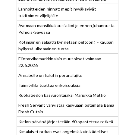
Lannoitteiden hinnat: mepit hyväksyivät
tukitoimet viljelijöille
Avomaan mansikkakausi alkoi jo ennen juhannusta
Pohjois-Savossa
Kotimainen salaatti kynnetään peltoon? – kaupan
hyllyssä ulkomainen tuote
Elintarvikemarkkinalain muutokset voimaan
22.6.2026
Annabelle on halutin perunalajike
Taimityllilä tuottaa erikoisuuksia
Ruokatiedon kasvujohtajaksi Marjukka Mattio
Fresh Servant vahvistaa kasvuaan ostamalla Bama
Fresh Cutsin
Kielon päivänä järjestetään 60 opastettua retkeä
Kimalaiset ratkaisevat ongelmia kuin kädelliset