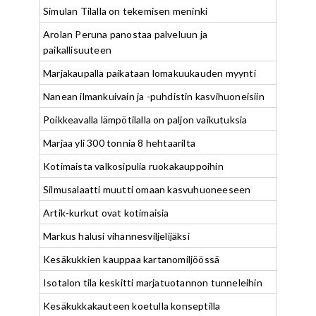
Simulan Tilalla on tekemisen meninki
Arolan Peruna panostaa palveluun ja
paikallisuuteen
Marjakaupalla paikataan lomakuukauden myynti
Nanean ilmankuivain ja -puhdistin kasvihuoneisiin
Poikkeavalla lämpötilalla on paljon vaikutuksia
Marjaa yli 300 tonnia 8 hehtaarilta
Kotimaista valkosipulia ruokakauppoihin
Silmusalaatti muutti omaan kasvuhuoneeseen
Artik-kurkut ovat kotimaisia
Markus halusi vihannesviljelijäksi
Kesäkukkien kauppaa kartanomiljöössä
Isotalon tila keskitti marjatuotannon tunneleihin
Kesäkukkakauteen koetulla konseptilla