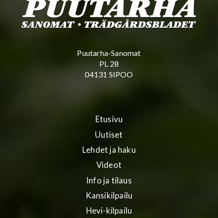
Puutarha-Sanomat
PL 28
04131 SIPOO
Etusivu
Uutiset
Lehdet ja haku
Videot
Info ja tilaus
Kansikilpailu
Hevi-kilpailu