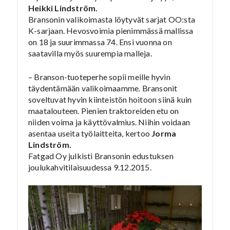
Heikki Lindström.
Bransonin valikoimasta löytyvät sarjat OO:sta
K-sarjaan. Hevosvoimia pienimmässä mallissa
on 18 ja suurimmassa 74. Ensi vuonna on
saatavilla myös suurempia malleja.
– Branson-tuoteperhe sopii meille hyvin
täydentämään valikoimaamme. Bransonit
soveltuvat hyvin kiinteistön hoitoon siinä kuin
maatalouteen. Pienien traktoreiden etu on
niiden voima ja käyttövalmius. Niihin voidaan
asentaa useita työlaitteita, kertoo
Jorma
Lindström.
Fatgad Oy julkisti Bransonin edustuksen
joulukahvitilaisuudessa 9.12.2015.