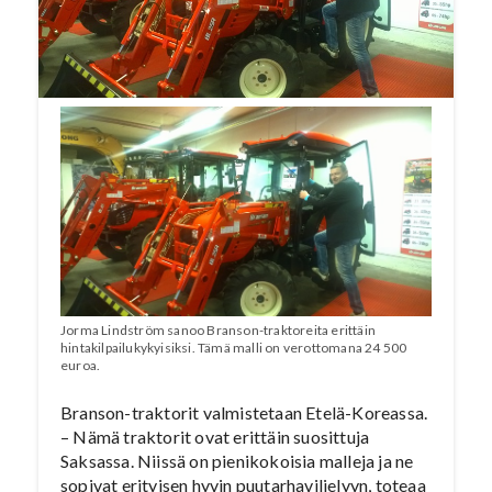
Liugong-merkkisiin maansiirtokoneisiin. Nyt
Fatgad Oy on aloittanut Branson-traktoreiden
myynnin.
Jorma Lindström sanoo Branson-traktoreita erittäin
hintakilpailukykyisiksi. Tämä malli on verottomana 24 500
euroa.
Branson-traktorit valmistetaan Etelä-Koreassa.
– Nämä traktorit ovat erittäin suosittuja
Saksassa. Niissä on pienikokoisia malleja ja ne
sopivat erityisen hyvin puutarhaviljelyyn, toteaa