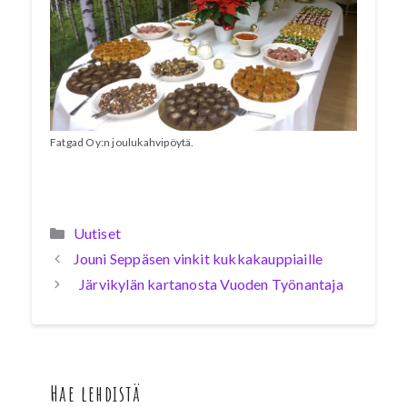
Fatgad Oy:n joulukahvipöytä.
Kategoriat
Uutiset
Jouni Seppäsen vinkit kukkakauppiaille
Järvikylän kartanosta Vuoden Työnantaja
Hae lehdistä