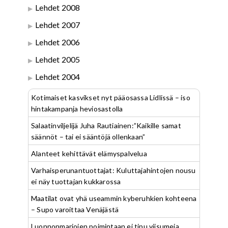
Lehdet 2008
Lehdet 2007
Lehdet 2006
Lehdet 2005
Lehdet 2004
Kotimaiset kasvikset nyt pääosassa Lidlissä – iso
hintakampanja heviosastolla
Salaatinviljelijä Juha Rautiainen:”Kaikille samat
säännöt – tai ei sääntöjä ollenkaan”
Alanteet kehittävät elämyspalvelua
Varhaisperunantuottajat: Kuluttajahintojen nousu
ei näy tuottajan kukkarossa
Maatilat ovat yhä useammin kyberuhkien kohteena
– Supo varoittaa Venäjästä
Luonnonmarjojen poimintaan ei tipu viisumeja