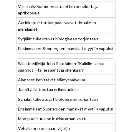
Varsinais-Suomeen istutettiin persikoita ja
aprikooseja
Aurinkopuiston lampaat saavat rinnalleen
mehiläiset
Syrjälät tukeutuvat biologiseen torjuntaan
Ensimmäiset Suonenjoen mansikat myytiin vapuksi
Salaatinviljelijä Juha Rautiainen:”Kaikille samat
säännöt – tai ei sääntöjä ollenkaan”
Alanteet kehittävät elämyspalvelua
Taimityllilä tuottaa erikoisuuksia
Syrjälät tukeutuvat biologiseen torjuntaan
Ensimmäiset Suonenjoen mansikat myytiin vapuksi
Monipuolisuus on kukkatarhan valtti
Vehviläinen on maan viljelijä