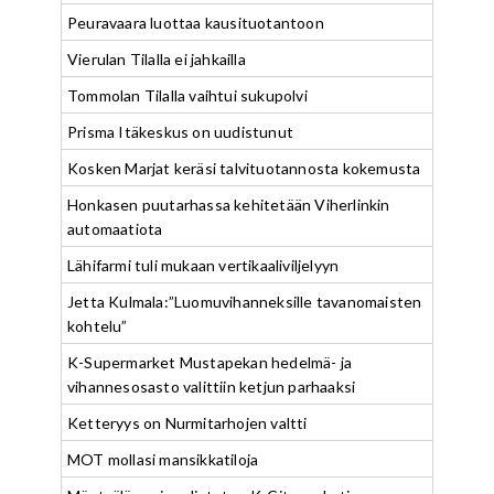
Peuravaara luottaa kausituotantoon
Vierulan Tilalla ei jahkailla
Tommolan Tilalla vaihtui sukupolvi
Prisma Itäkeskus on uudistunut
Kosken Marjat keräsi talvituotannosta kokemusta
Honkasen puutarhassa kehitetään Viherlinkin
automaatiota
Lähifarmi tuli mukaan vertikaaliviljelyyn
Jetta Kulmala:”Luomuvihanneksille tavanomaisten
kohtelu”
K-Supermarket Mustapekan hedelmä- ja
vihannesosasto valittiin ketjun parhaaksi
Ketteryys on Nurmitarhojen valtti
MOT mollasi mansikkatiloja