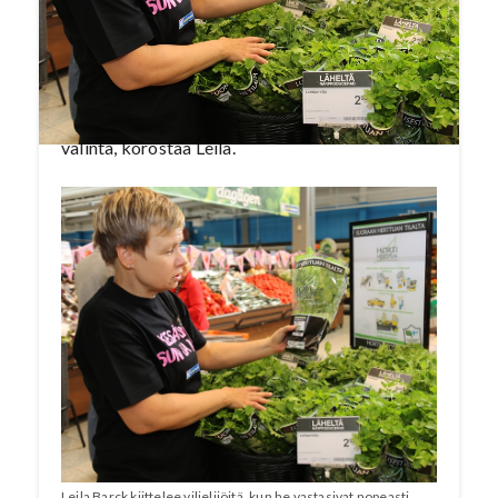
kotimaisuutta.
– Talviaikanakin meillä myydään vain kotimaista
kurkkua ja pyöreästä tomaatista ulkomaista on
vain terttutomaatti. Kotimaisuus on asiakkaiden
valinta, korostaa Leila.
Leila Barck kiittelee viljelijöitä, kun he vastasivat nopeasti