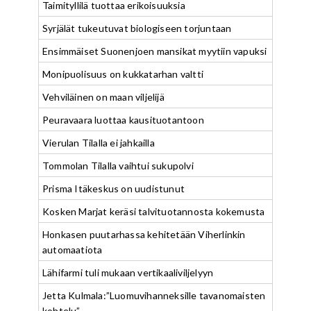
Taimityllilä tuottaa erikoisuuksia
Syrjälät tukeutuvat biologiseen torjuntaan
Ensimmäiset Suonenjoen mansikat myytiin vapuksi
Monipuolisuus on kukkatarhan valtti
Vehviläinen on maan viljelijä
Peuravaara luottaa kausituotantoon
Vierulan Tilalla ei jahkailla
Tommolan Tilalla vaihtui sukupolvi
Prisma Itäkeskus on uudistunut
Kosken Marjat keräsi talvituotannosta kokemusta
Honkasen puutarhassa kehitetään Viherlinkin
automaatiota
Lähifarmi tuli mukaan vertikaaliviljelyyn
Jetta Kulmala:”Luomuvihanneksille tavanomaisten
kohtelu”