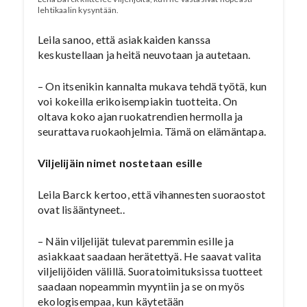
lehtikaalin kysyntään.
Leila sanoo, että asiakkaiden kanssa
keskustellaan ja heitä neuvotaan ja autetaan.
– On itsenikin kannalta mukava tehdä työtä, kun
voi kokeilla erikoisempiakin tuotteita. On
oltava koko ajan ruokatrendien hermolla ja
seurattava ruokaohjelmia. Tämä on elämäntapa.
Viljelijäin nimet nostetaan esille
Leila Barck kertoo, että vihannesten suoraostot
ovat lisääntyneet..
– Näin viljelijät tulevat paremmin esille ja
asiakkaat saadaan herätettyä. He saavat valita
viljelijöiden välillä. Suoratoimituksissa tuotteet
saadaan nopeammin myyntiin ja se on myös
ekologisempaa, kun käytetään