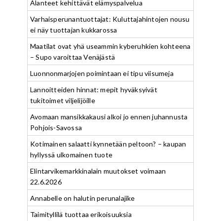
Alanteet kehittävät elämyspalvelua
Varhaisperunantuottajat: Kuluttajahintojen nousu
ei näy tuottajan kukkarossa
Maatilat ovat yhä useammin kyberuhkien kohteena
– Supo varoittaa Venäjästä
Luonnonmarjojen poimintaan ei tipu viisumeja
Lannoitteiden hinnat: mepit hyväksyivät
tukitoimet viljelijöille
Avomaan mansikkakausi alkoi jo ennen juhannusta
Pohjois-Savossa
Kotimainen salaatti kynnetään peltoon? – kaupan
hyllyssä ulkomainen tuote
Elintarvikemarkkinalain muutokset voimaan
22.6.2026
Annabelle on halutin perunalajike
Taimityllilä tuottaa erikoisuuksia