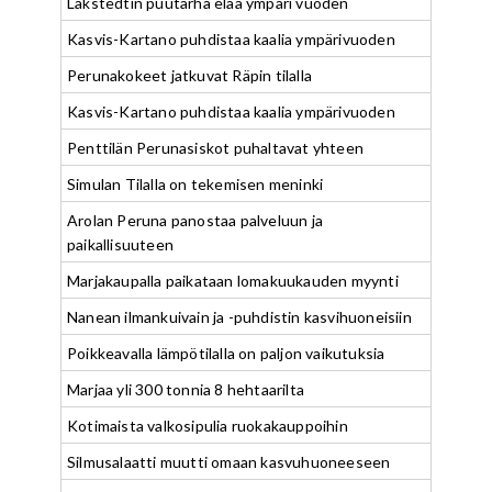
Lakstedtin puutarha elää ympäri vuoden
Kasvis-Kartano puhdistaa kaalia ympärivuoden
Perunakokeet jatkuvat Räpin tilalla
Kasvis-Kartano puhdistaa kaalia ympärivuoden
Penttilän Perunasiskot puhaltavat yhteen
Simulan Tilalla on tekemisen meninki
Arolan Peruna panostaa palveluun ja
paikallisuuteen
Marjakaupalla paikataan lomakuukauden myynti
Nanean ilmankuivain ja -puhdistin kasvihuoneisiin
Poikkeavalla lämpötilalla on paljon vaikutuksia
Marjaa yli 300 tonnia 8 hehtaarilta
Kotimaista valkosipulia ruokakauppoihin
Silmusalaatti muutti omaan kasvuhuoneeseen