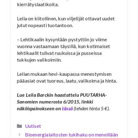
kierrätyslaatikoita.
Leila on kiitollinen, kun viljelijät ottavat uudet
jutut nopeasti tuotantoon.
– Lehtikaalin kysyntään pystyttiin jo viime
vuonna vastaamaan täysillä, kun kotimaiset
lehtikaalit tulivat ruukuissa ja pusseissa
tukkujen valikoimiin.
Leilan mukaan hevi-kaupassa menestymisen
pääasiat ovat tuoreus, laatu, valikoima ja hinta.
Lue Leila Barckin haastattelu PUUTARHA-
Sanomien numerosta 6/2015, linkki
näköispainokseen on
tässä
(lehden hinta 5 €).
Kategoriat
Uutiset
Bioenergialaitosten tukihaku on meneillään