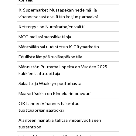
K-Supermarket Mustapekan hedelmä- ja
vihannesosasto valittiin ketjun parhaaksi
Ketteryys on Nurmitarhojen valtti
MOT mollasi mansikkatiloja
Mäntsälän sai uudistetun K-Citymarketin
Edullista lämpöä biolämpökontilla
Männistön Puutarha Lopelta on Vuoden 2025
kukkien laatutuottaja
Salaatteja Wääksyn puutarhasta
Maa-artisokka on Rinnekarin bravuuri
OK Lännen Vihannes hakeutuu
tuottajaorganisaatioksi
Alanteen marjatila tähtää ympärivuotiseen
tuotantoon