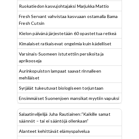
Ruokatiedon kasvujohtajaksi Marjukka Mattio
Fresh Servant vahvistaa kasvuaan ostamalla Bama
Fresh Cutsin
Kielon päivänä järjestetään 60 opastettua retkeä
Kimalaiset ratkaisevat ongelmia kuin kädelliset
Varsinais-Suomeen istutettiin persikoita ja
aprikooseja
Aurinkopuiston lampaat saavat rinnalleen
mehiläiset
Syrjälät tukeutuvat biologiseen torjuntaan
Ensimmäiset Suonenjoen mansikat myytiin vapuksi
Salaatinviljelijä Juha Rautiainen:”Kaikille samat
säännöt – tai ei sääntöjä ollenkaan”
Alanteet kehittävät elämyspalvelua