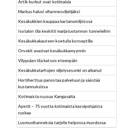
Artik-kurkut ovat kotimaisia
Markus halusi vihannesviljelijäksi
Kesäkukkien kauppaa kartanomiljöössä
Isotalon tila keskitti marjatuotannon tunneleihin
Kesäkukkakauteen koetulla konseptilla
Orvokit avasivat kesäkukkamyynnin
Vilppulan tila katsoo eteenpäin
Kesäkukkatarhojen viljelysesonki on alkanut
Hortiherttua panostaa palveluun ja säästää
kustannuksissa
Kotimaista ruusua Kangasalta
Apetit – 75 vuotta kotimaista kasvipohjaista
ruokaa
Luomuvihanneksia tarjolle helpossa muodossa