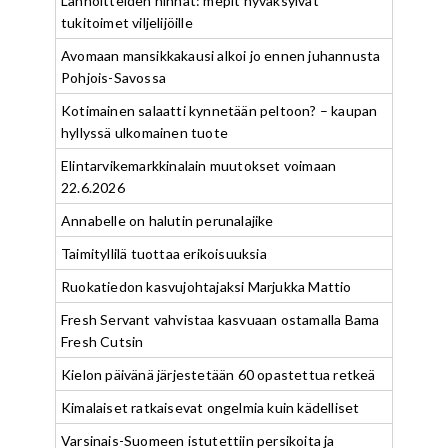
Lannoitteiden hinnat: mepit hyväksyivät
tukitoimet viljelijöille
Avomaan mansikkakausi alkoi jo ennen juhannusta
Pohjois-Savossa
Kotimainen salaatti kynnetään peltoon? – kaupan
hyllyssä ulkomainen tuote
Elintarvikemarkkinalain muutokset voimaan
22.6.2026
Annabelle on halutin perunalajike
Taimityllilä tuottaa erikoisuuksia
Ruokatiedon kasvujohtajaksi Marjukka Mattio
Fresh Servant vahvistaa kasvuaan ostamalla Bama
Fresh Cutsin
Kielon päivänä järjestetään 60 opastettua retkeä
Kimalaiset ratkaisevat ongelmia kuin kädelliset
Varsinais-Suomeen istutettiin persikoita ja