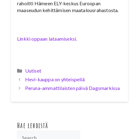
rahoitti Hämeen ELY-keskus Euroopan
maaseudun kehittämisen maatalousrahastosta.
Linkki oppaan lataamiseksi.
Kategoriat
Uutiset
Hevi-kauppa on yhteispeliä
Peruna-ammattilaisten päivä Dagsmarkissa
Hae lehdistä