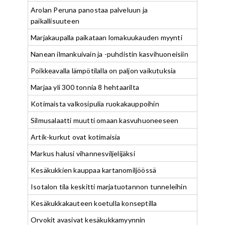
Arolan Peruna panostaa palveluun ja
paikallisuuteen
Marjakaupalla paikataan lomakuukauden myynti
Nanean ilmankuivain ja -puhdistin kasvihuoneisiin
Poikkeavalla lämpötilalla on paljon vaikutuksia
Marjaa yli 300 tonnia 8 hehtaarilta
Kotimaista valkosipulia ruokakauppoihin
Silmusalaatti muutti omaan kasvuhuoneeseen
Artik-kurkut ovat kotimaisia
Markus halusi vihannesviljelijäksi
Kesäkukkien kauppaa kartanomiljöössä
Isotalon tila keskitti marjatuotannon tunneleihin
Kesäkukkakauteen koetulla konseptilla
Orvokit avasivat kesäkukkamyynnin