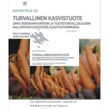
jäämäpitoisuuksien muodossa. Vaikka
tuoteturvallisuus on suomalaisissa
kasvituotteissa hyvällä tasolla, parantamisen
varaakin löytyy.
Turvallinen kasvistuote -raportti on
ladattavissa uutisen lopussa