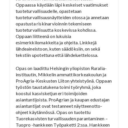
Oppaassa käydään läpi keskeiset vaatimukset
tuoteturvallisuudelle, opastetaan
tuoteturvallisuusnäytteiden otossa ja annetaan
opastusta riskinarvioinnin tekemiseen
tuoteturvallisuutta koskevissa kohdissa.
Oppaan liitteenä on lukuisia
esimerkkilomakkeita ja ohjeita. Linkkejä
lähdeaineistoon, kuten säädöksiin, on sekä
tekstiin upotettuna että lähdeluettelossa.
Opas on laadittu Helsingin yliopiston Ruralia-
instituutin, Mikkelin ammattikorkeakoulun ja
ProAgria-Keskusten Liiton yhteistyönä. Oppaan
työstön taustatukena toimi työryhmä, joka
koostui kasvisketjun eri toimijoiden
asiantuntijoista. ProAgrian ja kaupan edustajan
asiantuntijat ovat testanneet näytteenotto-
ohjeet käytännössä. Opas on tuotettu
Tuorekasvisten turvallisuuden parantaminen –
Tuopro -hankkeen Työpaketti 2:ssa. Hankkeen