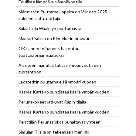
Edullista lämpöä biolämpökontilla
Männistön Puutarha Lopelta on Vuoden 2025
kukkien laatutuottaja
Salaatteja Wääksyn puutarhasta
Maa-artisokka on Rinnekarin bravuuri
OK Lännen Vihannes hakeutuu
tuottajaorganisaatioksi
Alanteen marjatila tähtää ympärivuotiseen
tuotantoon
Lakstedtin puutarha elää ympäri vuoden
Kasvis-Kartano puhdistaa kaalia ympärivuoden
Perunakokeet jatkuvat Räpin tilalla
Kasvis-Kartano puhdistaa kaalia ympärivuoden
Penttilän Perunasiskot puhaltavat yhteen
Simulan Tilalla on tekemisen meninki