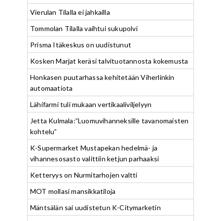
Vierulan Tilalla ei jahkailla
Tommolan Tilalla vaihtui sukupolvi
Prisma Itäkeskus on uudistunut
Kosken Marjat keräsi talvituotannosta kokemusta
Honkasen puutarhassa kehitetään Viherlinkin
automaatiota
Lähifarmi tuli mukaan vertikaaliviljelyyn
Jetta Kulmala:”Luomuvihanneksille tavanomaisten
kohtelu”
K-Supermarket Mustapekan hedelmä- ja
vihannesosasto valittiin ketjun parhaaksi
Ketteryys on Nurmitarhojen valtti
MOT mollasi mansikkatiloja
Mäntsälän sai uudistetun K-Citymarketin