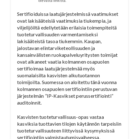
olevasta linkistä.
Sertifioiduissa laatujärjestelmissä vaatimukset
ovat lakisääteisiä vaatimuksia tiukempia, ja
viljelijöiltä edellytetään erilaisia toimenpiteitä
tuoteturvallisuuden varmentamiseksi
lakisääteistä tasoa tiukemmin. Kaupan,
jalostavan elintarviketeollisuuden ja
kansainvälisten ruokapalveluyritysten toimijat
ovat alkaneet vaatia kolmannen osapuolen
sertifioimaa laatujärjestelmää myös
suomalaisilta kasvisten alkutuotannon
toimijoilta. Suomessa on aloitettu tänä vuonna
kolmannen osapuolen sertifiointiin perustuvan
järjestelmän ”IP-Kasvikset perussertifiointi”
auditoinnit.
Kasvisten tuoteturvallisuus-opas vastaa
kasviksia tuottavien tilojen käytännön tarpeisiin
tuoteturvallisuuteen liittyvissä kysymyksissä
sertifiointiin valmistautumisvaiheessa.