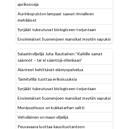
aprikooseja
Aurinkopuiston lampaat saavat rinnalleen
mehiläiset
Syrjälät tukeutuvat biologiseen torjuntaan
Ensimmäiset Suonenjoen mansikat myytiin vapuksi
Salaatinviljelijä Juha Rautiainen:”Kaikille samat
säännöt – tai ei sääntöjä ollenkaan”
Alanteet kehittävät elämyspalvelua
Taimityllilä tuottaa erikoisuuksia
Syrjälät tukeutuvat biologiseen torjuntaan
Ensimmäiset Suonenjoen mansikat myytiin vapuksi
Monipuolisuus on kukkatarhan valtti
Vehviläinen on maan viljelijä
Peuravaara luottaa kausituotantoon