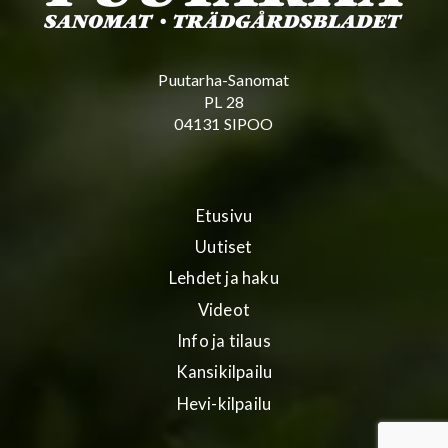
Puutarha-Sanomat
PL 28
04131 SIPOO
Etusivu
Uutiset
Lehdet ja haku
Videot
Info ja tilaus
Kansikilpailu
Hevi-kilpailu