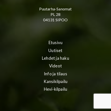
Puutarha-Sanomat
PL 28
04131 SIPOO
Etusivu
Uutiset
Lehdet ja haku
Videot
Info ja tilaus
Kansikilpailu
Hevi-kilpailu