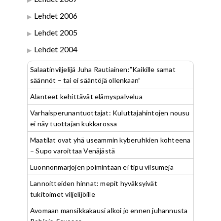
Lehdet 2006
Lehdet 2005
Lehdet 2004
Salaatinviljelijä Juha Rautiainen:”Kaikille samat
säännöt – tai ei sääntöjä ollenkaan”
Alanteet kehittävät elämyspalvelua
Varhaisperunantuottajat: Kuluttajahintojen nousu
ei näy tuottajan kukkarossa
Maatilat ovat yhä useammin kyberuhkien kohteena
– Supo varoittaa Venäjästä
Luonnonmarjojen poimintaan ei tipu viisumeja
Lannoitteiden hinnat: mepit hyväksyivät
tukitoimet viljelijöille
Avomaan mansikkakausi alkoi jo ennen juhannusta