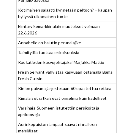
Pohjois-Savossa
Kotimainen salaatti kynnetään peltoon? – kaupan
hyllyssä ulkomainen tuote
Elintarvikemarkkinalain muutokset voimaan
22.6.2026
Annabelle on halutin perunalajike
Taimityllilä tuottaa erikoisuuksia
Ruokatiedon kasvujohtajaksi Marjukka Mattio
Fresh Servant vahvistaa kasvuaan ostamalla Bama
Fresh Cutsin
Kielon päivänä järjestetään 60 opastettua retkeä
Kimalaiset ratkaisevat ongelmia kuin kädelliset
Varsinais-Suomeen istutettiin persikoita ja
aprikooseja
Aurinkopuiston lampaat saavat rinnalleen
mehiläiset