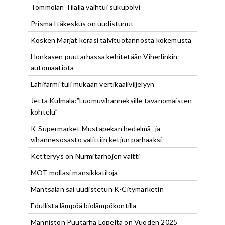
Tommolan Tilalla vaihtui sukupolvi
Prisma Itäkeskus on uudistunut
Kosken Marjat keräsi talvituotannosta kokemusta
Honkasen puutarhassa kehitetään Viherlinkin
automaatiota
Lähifarmi tuli mukaan vertikaaliviljelyyn
Jetta Kulmala:”Luomuvihanneksille tavanomaisten
kohtelu”
K-Supermarket Mustapekan hedelmä- ja
vihannesosasto valittiin ketjun parhaaksi
Ketteryys on Nurmitarhojen valtti
MOT mollasi mansikkatiloja
Mäntsälän sai uudistetun K-Citymarketin
Edullista lämpöä biolämpökontilla
Männistön Puutarha Lopelta on Vuoden 2025