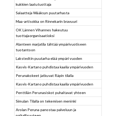
kukkien laatutuottaja
Salaatteja Wääksyn puutarhasta
Maa-artisokka on Rinnekarin bravuuri
OK Lännen Vihannes hakeutuu
tuottajaorganisaatioksi
Alanteen marjatila tähtää ympärivuotiseen
tuotantoon
Lakstedtin puutarha elää ympäri vuoden
Kasvis-Kartano puhdistaa kaalia ympärivuoden
Perunakokeet jatkuvat Räpin tilalla
Kasvis-Kartano puhdistaa kaalia ympärivuoden
Penttilän Perunasiskot puhaltavat yhteen
Simulan Tilalla on tekemisen meninki
Arolan Peruna panostaa palveluun ja
paikallisuuteen