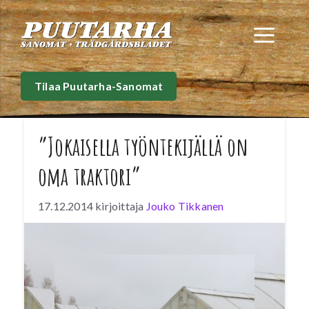
Siirry
sisältöön
Val
Tilaa Puutarha-Sanomat
”Jokaisella työntekijällä on
oma traktori”
17.12.2014
kirjoittaja
Jouko Tikkanen