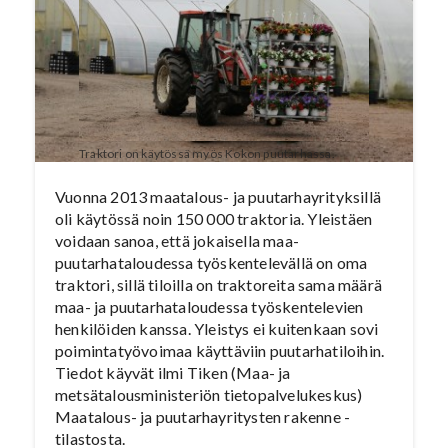
Traktori on käytössä myös Kokon puutarhassa.
Vuonna 2013 maatalous- ja puutarhayrityksillä
oli käytössä noin 150 000 traktoria. Yleistäen
voidaan sanoa, että jokaisella maa-
puutarhataloudessa työskentelevällä on oma
traktori, sillä tiloilla on traktoreita sama määrä
maa- ja puutarhataloudessa työskentelevien
henkilöiden kanssa. Yleistys ei kuitenkaan sovi
poimintatyövoimaa käyttäviin puutarhatiloihin.
Tiedot käyvät ilmi Tiken (Maa- ja
metsätalousministeriön tietopalvelukeskus)
Maatalous- ja puutarhayritysten rakenne -
tilastosta.