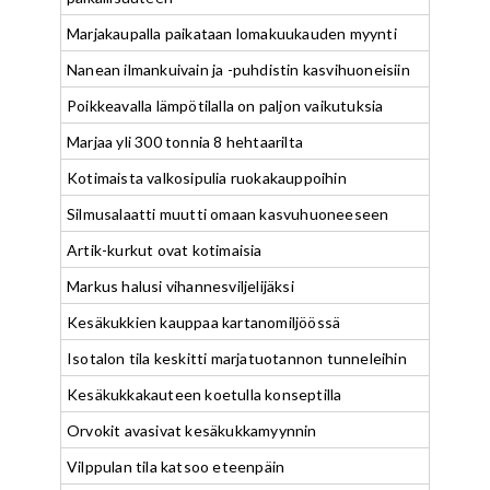
Marjakaupalla paikataan lomakuukauden myynti
Nanean ilmankuivain ja -puhdistin kasvihuoneisiin
Poikkeavalla lämpötilalla on paljon vaikutuksia
Marjaa yli 300 tonnia 8 hehtaarilta
Kotimaista valkosipulia ruokakauppoihin
Silmusalaatti muutti omaan kasvuhuoneeseen
Artik-kurkut ovat kotimaisia
Markus halusi vihannesviljelijäksi
Kesäkukkien kauppaa kartanomiljöössä
Isotalon tila keskitti marjatuotannon tunneleihin
Kesäkukkakauteen koetulla konseptilla
Orvokit avasivat kesäkukkamyynnin
Vilppulan tila katsoo eteenpäin