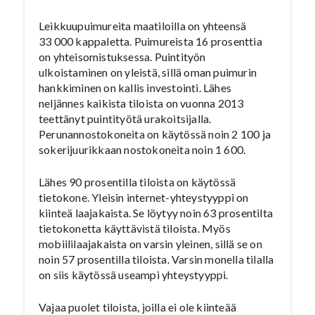
Leikkuupuimureita maatiloilla on yhteensä
33 000 kappaletta. Puimureista 16 prosenttia
on yhteisomistuksessa. Puintityön
ulkoistaminen on yleistä, sillä oman puimurin
hankkiminen on kallis investointi. Lähes
neljännes kaikista tiloista on vuonna 2013
teettänyt puintityötä urakoitsijalla.
Perunannostokoneita on käytössä noin 2 100 ja
sokerijuurikkaan nostokoneita noin 1 600.
Lähes 90 prosentilla tiloista on käytössä
tietokone. Yleisin internet-yhteystyyppi on
kiinteä laajakaista. Se löytyy noin 63 prosentilta
tietokonetta käyttävistä tiloista. Myös
mobiililaajakaista on varsin yleinen, sillä se on
noin 57 prosentilla tiloista. Varsin monella tilalla
on siis käytössä useampi yhteystyyppi.
Vajaa puolet tiloista, joilla ei ole kiinteää