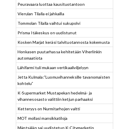
Peuravaara luottaa kausituotantoon
Vierulan Tilalla ei jahkailla
Tommolan Tilalla vaihtui sukupolvi
Prisma Itäkeskus on uudistunut
Kosken Marjat keräsi talvituotannosta kokemusta
Honkasen puutarhassa kehitetään Viherlinkin
automaatiota
Lähifarmi tuli mukaan vertikaaliviljelyyn
Jetta Kulmala:”Luomuvihanneksille tavanomaisten
kohtelu”
K-Supermarket Mustapekan hedelmä- ja
vihannesosasto valittiin ketjun parhaaksi
Ketteryys on Nurmitarhojen valtti
MOT mollasi mansikkatiloja
Mäntsälän sai uudistetun K-Citymarketin