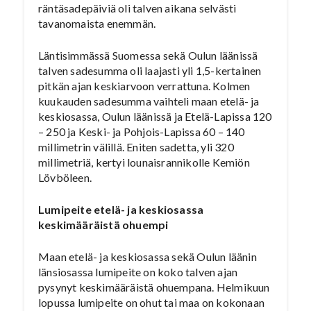
räntäsadepäiviä oli talven aikana selvästi
tavanomaista enemmän.
Läntisimmässä Suomessa sekä Oulun läänissä
talven sadesumma oli laajasti yli 1,5-kertainen
pitkän ajan keskiarvoon verrattuna. Kolmen
kuukauden sadesumma vaihteli maan etelä- ja
keskiosassa, Oulun läänissä ja Etelä-Lapissa 120
– 250 ja Keski- ja Pohjois-Lapissa 60 – 140
millimetrin välillä. Eniten sadetta, yli 320
millimetriä, kertyi lounaisrannikolle Kemiön
Lövböleen.
Lumipeite etelä- ja keskiosassa
keskimääräistä ohuempi
Maan etelä- ja keskiosassa sekä Oulun läänin
länsiosassa lumipeite on koko talven ajan
pysynyt keskimääräistä ohuempana. Helmikuun
lopussa lumipeite on ohut tai maa on kokonaan