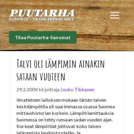
Siirry
sisältöön
Val
Tilaa Puutarha-Sanomat
Talvi oli lämpimin ainakin
sataan vuoteen
29.2.2008
kirjoittaja
Jouko Tikkanen
Ilmatieteen laitoksen mukaan tämän talven
keskilämpötila oli suurimmassa osassa Suomea
mittaushistorian korkein. Lämpötilamittauksia
Suomessa on tehty runsaan sadan vuoden ajan.
Korkeat lämpötilat johtuvat koko talven
jatkuneista leudoista etelän- ja