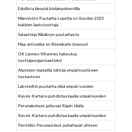
Edullista lämpöä biolämpökontilla
Männistön Puutarha Lopelta on Vuoden 2025
kukkien laatutuottaja
Salaatteja Wääksyn puutarhasta
Maa-artisokka on Rinnekarin bravuuri
OK Lännen Vihannes hakeutuu
tuottajaorganisaatioksi
Alanteen marjatila tähtää ympärivuotiseen
tuotantoon
Lakstedtin puutarha elää ympäri vuoden
Kasvis-Kartano puhdistaa kaalia ympärivuoden
Perunakokeet jatkuvat Räpin tilalla
Kasvis-Kartano puhdistaa kaalia ympärivuoden
Penttilän Perunasiskot puhaltavat yhteen