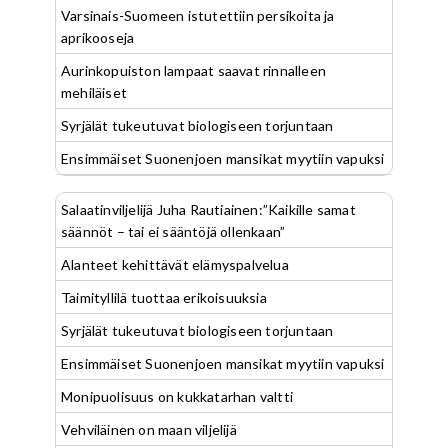
Varsinais-Suomeen istutettiin persikoita ja
aprikooseja
Aurinkopuiston lampaat saavat rinnalleen
mehiläiset
Syrjälät tukeutuvat biologiseen torjuntaan
Ensimmäiset Suonenjoen mansikat myytiin vapuksi
Salaatinviljelijä Juha Rautiainen:”Kaikille samat
säännöt – tai ei sääntöjä ollenkaan”
Alanteet kehittävät elämyspalvelua
Taimityllilä tuottaa erikoisuuksia
Syrjälät tukeutuvat biologiseen torjuntaan
Ensimmäiset Suonenjoen mansikat myytiin vapuksi
Monipuolisuus on kukkatarhan valtti
Vehviläinen on maan viljelijä