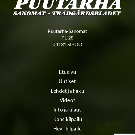
Puutarha-Sanomat
PL 28
04131 SIPOO
Etusivu
Uutiset
Lehdet ja haku
Videot
Info ja tilaus
Kansikilpailu
Hevi-kilpailu