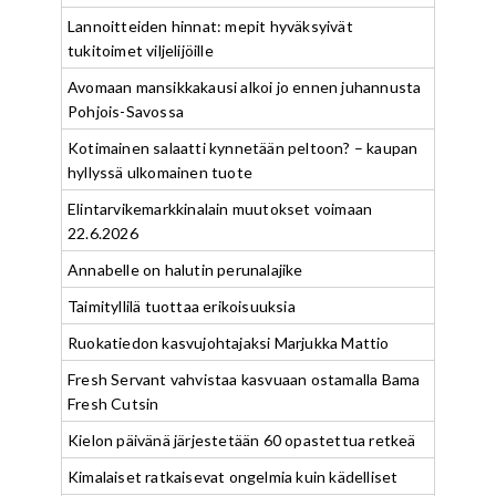
Lannoitteiden hinnat: mepit hyväksyivät
tukitoimet viljelijöille
Avomaan mansikkakausi alkoi jo ennen juhannusta
Pohjois-Savossa
Kotimainen salaatti kynnetään peltoon? – kaupan
hyllyssä ulkomainen tuote
Elintarvikemarkkinalain muutokset voimaan
22.6.2026
Annabelle on halutin perunalajike
Taimityllilä tuottaa erikoisuuksia
Ruokatiedon kasvujohtajaksi Marjukka Mattio
Fresh Servant vahvistaa kasvuaan ostamalla Bama
Fresh Cutsin
Kielon päivänä järjestetään 60 opastettua retkeä
Kimalaiset ratkaisevat ongelmia kuin kädelliset