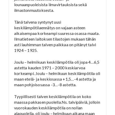
lounaanpuoleisista ilmavirtauksista sekä
ilmastonmuutoksesta.
Tänä talvena syntynyt uusi
keskilämpötilaennätys on vajaan asteen
aikaisempaa korkeampi suuressa osassa maata.
Ilmatieteen laitoksen tilastojen mukaan tähän
asti lauhimman talven paikkaa on pitänyt talvi
1924 – 1925.
Joulu – helmikuun keskilämpötila oli jopa 4…6,5
astetta kauden 1971 – 2000 keskiarvoa
korkeampi. Joulu – helmikuun keskilämpötila oli
maan etelä- ja keskiosassa +1,5…-4 astetta ja
maan pohjoisosassa -3…-8 astetta.
Tyypillisesti talven keskilämpötila on koko
maassa pakkasen puolella.Ns. talvipäiviä, jolloin
vuorokauden keskilämpötila on nollan
alapuolella, oli joulu – helmikuun aikana maan