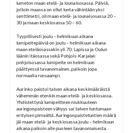
lumeton maan etelä- ja lounaisosassa. Päiviä,
jolloin maassa on ollut lunta vähintään yksi
senttimetri, oli maan etelä- ja lounaisosassa 20 –
30 ja maan keskiosassa 50 – 60.
Tyypillisesti joulu – helmikuun aikana
lumipeitepäiviä on joulu – helmikuun aikana
maan eteläosassakin yli 70. Lapissa ja Oulun
läänin itäosassa sekä Pohjois-Karjalan
pohjoisosassa lumipeite on helmikuun
päättyessä tavanomainen, paikoin jopa
normaalia runsaampi.
Aurinko paistoi talven aikana keskimääräistä
vähemmän etenkin maan etelä- ja keskiosassa.
Yhdistettynä lumipeitteen niukkuuteen
auringonpaisteen vähyys sai talven tuntumaan
erityisen pimeältä. Auringonpaistetuntien määrä
jäi maan etelä- ja keskiosassa joulu – helmikuun
aikana paikoin alle puoleen tavanomaisesta.