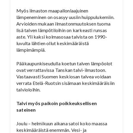
Myös ilmaston maapallonlaajuinen
lämpeneminen on osasyy uusiin huippulukemiin.
Arvioiden mukaan ilmastonmuutoksen tuoma
lisä talven lämpötiloihin on karkeasti runsas
aste. Yli kaksi kolmasosaa talvista on 1990-
luvulta lähtien ollut keskimääräistä
lämpimämpiä.
Pääkaupunkiseudulla koetun talven lämpöolot
ovat verrattavissa Tanskan talvi-ilmastoon.
Vastaavasti Suomen keskiosan talvea voidaan
verrata Etelä-Ruotsin sisämaan keskimääräisiin
talvioloihin.
Talvi myös paikoin poikkeuksellisen
sateinen
Joulu – helmikuun aikana satoi koko maassa
keskimääräistä enemmän. Vesi- ja