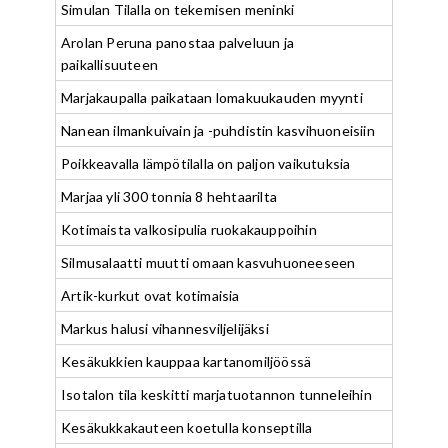
Simulan Tilalla on tekemisen meninki
Arolan Peruna panostaa palveluun ja
paikallisuuteen
Marjakaupalla paikataan lomakuukauden myynti
Nanean ilmankuivain ja -puhdistin kasvihuoneisiin
Poikkeavalla lämpötilalla on paljon vaikutuksia
Marjaa yli 300 tonnia 8 hehtaarilta
Kotimaista valkosipulia ruokakauppoihin
Silmusalaatti muutti omaan kasvuhuoneeseen
Artik-kurkut ovat kotimaisia
Markus halusi vihannesviljelijäksi
Kesäkukkien kauppaa kartanomiljöössä
Isotalon tila keskitti marjatuotannon tunneleihin
Kesäkukkakauteen koetulla konseptilla