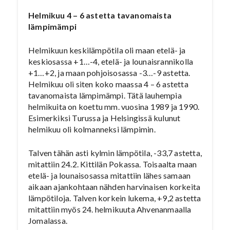
Helmikuu 4 – 6 astetta tavanomaista
lämpimämpi
Helmikuun keskilämpötila oli maan etelä- ja
keskiosassa +1…-4, etelä- ja lounaisrannikolla
+1…+2, ja maan pohjoisosassa -3…-9 astetta.
Helmikuu oli siten koko maassa 4 – 6 astetta
tavanomaista lämpimämpi. Tätä lauhempia
helmikuita on koettu mm. vuosina 1989 ja 1990.
Esimerkiksi Turussa ja Helsingissä kulunut
helmikuu oli kolmanneksi lämpimin.
Talven tähän asti kylmin lämpötila, -33,7 astetta,
mitattiin 24.2. Kittilän Pokassa. Toisaalta maan
etelä- ja lounaisosassa mitattiin lähes samaan
aikaan ajankohtaan nähden harvinaisen korkeita
lämpötiloja. Talven korkein lukema, +9,2 astetta
mitattiin myös 24. helmikuuta Ahvenanmaalla
Jomalassa.