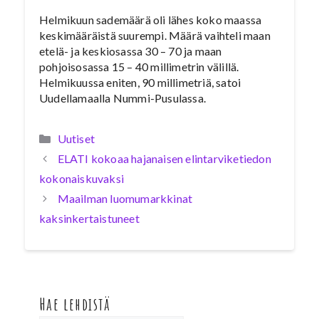
Helmikuun sademäärä oli lähes koko maassa
keskimääräistä suurempi. Määrä vaihteli maan
etelä- ja keskiosassa 30 – 70 ja maan
pohjoisosassa 15 – 40 millimetrin välillä.
Helmikuussa eniten, 90 millimetriä, satoi
Uudellamaalla Nummi-Pusulassa.
Kategoriat
Uutiset
ELATI kokoaa hajanaisen elintarviketiedon
kokonaiskuvaksi
Maailman luomumarkkinat
kaksinkertaistuneet
Hae lehdistä