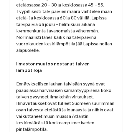
eteläosassa 20 – 30 ja keskiosassa 45 – 55.
Tyypillisesti talvipäivien määrä vaihtelee maan
etelä- ja keskiosassa 60 ja 80 välillä. Lapissa
talvipäiviä oli joulu – helmikuun aikana
kymmenkunta tavanomaista vähemmän.
Normaalisti lähes kaikkina talvipäivinä
vuorokauden keskilämpötila jää Lapissa nollan
alapuolelle.
Ilmastonmuutos nostanut talven
lämpötiloja
Ennätyksellisen lauhan talvisään syynä ovat
pääasiassa harvinaisen samantyyppisenä koko
talven pysyneet ilmakehän virtaukset.
Ilmavirtaukset ovat tulleet Suomeen suurimman
osan talvesta etelästä ja lounaasta ja niihin ovat
vaikuttaneet muun muassa Atlantin
keskimääräistä korkeampi meriveden
pintalämpötila.