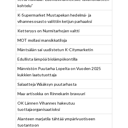
kohtelu”
K-Supermarket Mustapekan hedelmä- ja
vihannesosasto valittiin ketjun parhaaksi
Ketteryys on Nurmitarhojen valtti
MOT mollasi mansikkatiloja
Mäntsälän sai uudistetun K-Citymarketin
Edullista lämpöä biolämpökontilla
Männistön Puutarha Lopelta on Vuoden 2025
kukkien laatutuottaja
Salaatteja Wääksyn puutarhasta
Maa-artisokka on Rinnekarin bravuuri
OK Lännen Vihannes hakeutuu
tuottajaorganisaatioksi
Alanteen marjatila tähtää ympärivuotiseen
tuotantoon