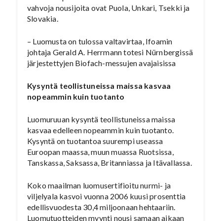
vahvoja nousijoita ovat Puola, Unkari, Tsekki ja
Slovakia.
– Luomusta on tulossa valtavirtaa, Ifoamin
johtaja Gerald A. Herrmann totesi Nürnbergissä
järjestettyjen Biofach-messujen avajaisissa
Kysyntä teollistuneissa maissa kasvaa
nopeammin kuin tuotanto
Luomuruuan kysyntä teollistuneissa maissa
kasvaa edelleen nopeammin kuin tuotanto.
Kysyntä on tuotantoa suurempi useassa
Euroopan maassa, muun muassa Ruotsissa,
Tanskassa, Saksassa, Britanniassa ja Itävallassa.
Koko maailman luomusertifioitu nurmi- ja
viljelyala kasvoi vuonna 2006 kuusi prosenttia
edellisvuodesta 30,4 miljoonaan hehtaariin.
Luomutuotteiden myynti nousi samaan aikaan