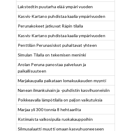
Lakstedtin puutarha elää ympäri vuoden
Kasvis-Kartano puhdistaa kaalia ympärivuoden
Perunakokeet jatkuvat Räpin tilalla
Kasvis-Kartano puhdistaa kaalia ympärivuoden
Penttilän Perunasiskot puhaltavat yhteen
Simulan Tilalla on tekemisen meninki
Arolan Peruna panostaa palveluun ja
paikallisuuteen
Marjakaupalla paikataan lomakuukauden myynti
Nanean ilmankuivain ja -puhdistin kasvihuoneisiin
Poikkeavalla lämpötilalla on paljon vaikutuksia
Marjaa yli 300 tonnia 8 hehtaarilta
Kotimaista valkosipulia ruokakauppoihin
Silmusalaatti muutti omaan kasvuhuoneeseen