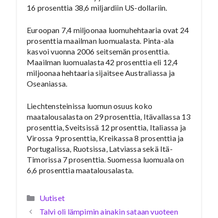
16 prosenttia 38,6 miljardiin US-dollariin.
Euroopan 7,4 miljoonaa luomuhehtaaria ovat 24
prosenttia maailman luomualasta. Pinta-ala
kasvoi vuonna 2006 seitsemän prosenttia.
Maailman luomualasta 42 prosenttia eli 12,4
miljoonaa hehtaaria sijaitsee Australiassa ja
Oseaniassa.
Liechtensteinissa luomun osuus koko
maatalousalasta on 29 prosenttia, Itävallassa 13
prosenttia, Sveitsissä 12 prosenttia, Italiassa ja
Virossa 9 prosenttia, Kreikassa 8 prosenttia ja
Portugalissa, Ruotsissa, Latviassa sekä Itä-
Timorissa 7 prosenttia. Suomessa luomuala on
6,6 prosenttia maatalousalasta.
Kategoriat
Uutiset
Talvi oli lämpimin ainakin sataan vuoteen