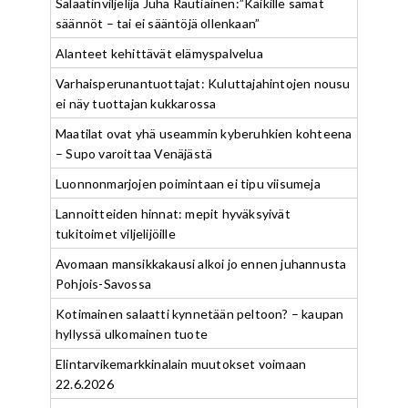
Salaatinviljelijä Juha Rautiainen:”Kaikille samat
säännöt – tai ei sääntöjä ollenkaan”
Alanteet kehittävät elämyspalvelua
Varhaisperunantuottajat: Kuluttajahintojen nousu
ei näy tuottajan kukkarossa
Maatilat ovat yhä useammin kyberuhkien kohteena
– Supo varoittaa Venäjästä
Luonnonmarjojen poimintaan ei tipu viisumeja
Lannoitteiden hinnat: mepit hyväksyivät
tukitoimet viljelijöille
Avomaan mansikkakausi alkoi jo ennen juhannusta
Pohjois-Savossa
Kotimainen salaatti kynnetään peltoon? – kaupan
hyllyssä ulkomainen tuote
Elintarvikemarkkinalain muutokset voimaan
22.6.2026