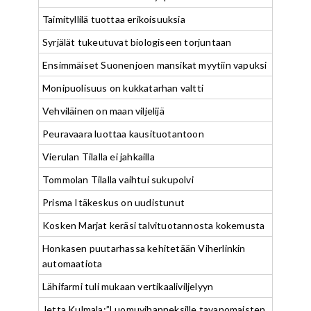
Taimityllilä tuottaa erikoisuuksia
Syrjälät tukeutuvat biologiseen torjuntaan
Ensimmäiset Suonenjoen mansikat myytiin vapuksi
Monipuolisuus on kukkatarhan valtti
Vehviläinen on maan viljelijä
Peuravaara luottaa kausituotantoon
Vierulan Tilalla ei jahkailla
Tommolan Tilalla vaihtui sukupolvi
Prisma Itäkeskus on uudistunut
Kosken Marjat keräsi talvituotannosta kokemusta
Honkasen puutarhassa kehitetään Viherlinkin
automaatiota
Lähifarmi tuli mukaan vertikaaliviljelyyn
Jetta Kulmala:”Luomuvihanneksille tavanomaisten