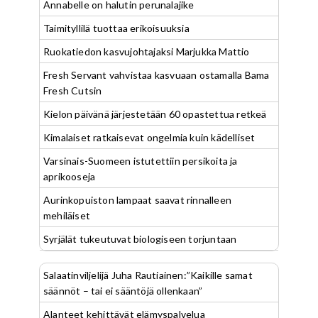
Annabelle on halutin perunalajike
Taimityllilä tuottaa erikoisuuksia
Ruokatiedon kasvujohtajaksi Marjukka Mattio
Fresh Servant vahvistaa kasvuaan ostamalla Bama
Fresh Cutsin
Kielon päivänä järjestetään 60 opastettua retkeä
Kimalaiset ratkaisevat ongelmia kuin kädelliset
Varsinais-Suomeen istutettiin persikoita ja
aprikooseja
Aurinkopuiston lampaat saavat rinnalleen
mehiläiset
Syrjälät tukeutuvat biologiseen torjuntaan
Salaatinviljelijä Juha Rautiainen:”Kaikille samat
säännöt – tai ei sääntöjä ollenkaan”
Alanteet kehittävät elämyspalvelua