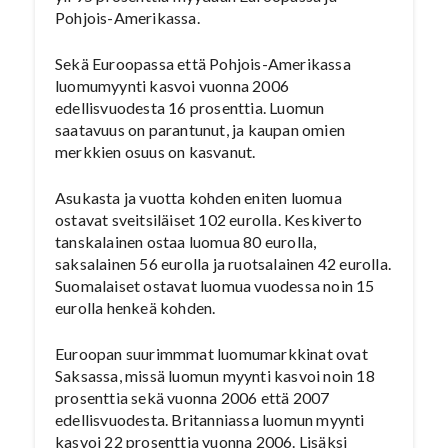
Pohjois-Amerikassa.
Sekä Euroopassa että Pohjois-Amerikassa
luomumyynti kasvoi vuonna 2006
edellisvuodesta 16 prosenttia. Luomun
saatavuus on parantunut, ja kaupan omien
merkkien osuus on kasvanut.
Asukasta ja vuotta kohden eniten luomua
ostavat sveitsiläiset 102 eurolla. Keskiverto
tanskalainen ostaa luomua 80 eurolla,
saksalainen 56 eurolla ja ruotsalainen 42 eurolla.
Suomalaiset ostavat luomua vuodessa noin 15
eurolla henkeä kohden.
Euroopan suurimmmat luomumarkkinat ovat
Saksassa, missä luomun myynti kasvoi noin 18
prosenttia sekä vuonna 2006 että 2007
edellisvuodesta. Britanniassa luomun myynti
kasvoi 22 prosenttia vuonna 2006. Lisäksi