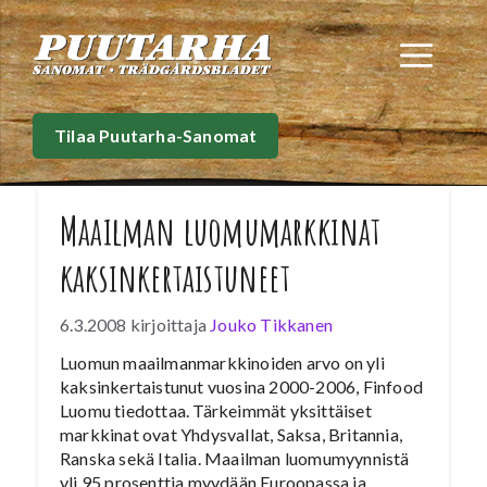
Siirry
sisältöön
Val
Tilaa Puutarha-Sanomat
Maailman luomumarkkinat
kaksinkertaistuneet
6.3.2008
kirjoittaja
Jouko Tikkanen
Luomun maailmanmarkkinoiden arvo on yli
kaksinkertaistunut vuosina 2000-2006, Finfood
Luomu tiedottaa. Tärkeimmät yksittäiset
markkinat ovat Yhdysvallat, Saksa, Britannia,
Ranska sekä Italia. Maailman luomumyynnistä
yli 95 prosenttia myydään Euroopassa ja