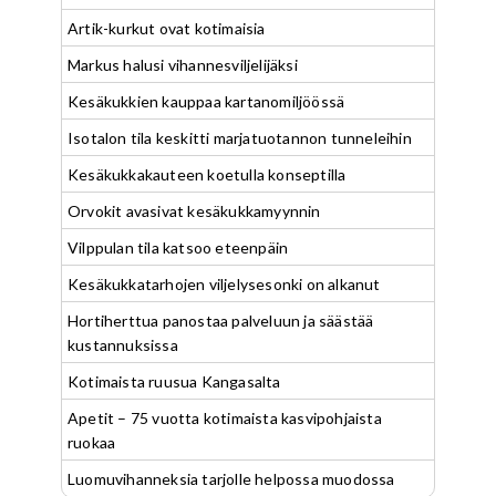
Artik-kurkut ovat kotimaisia
Markus halusi vihannesviljelijäksi
Kesäkukkien kauppaa kartanomiljöössä
Isotalon tila keskitti marjatuotannon tunneleihin
Kesäkukkakauteen koetulla konseptilla
Orvokit avasivat kesäkukkamyynnin
Vilppulan tila katsoo eteenpäin
Kesäkukkatarhojen viljelysesonki on alkanut
Hortiherttua panostaa palveluun ja säästää
kustannuksissa
Kotimaista ruusua Kangasalta
Apetit – 75 vuotta kotimaista kasvipohjaista
ruokaa
Luomuvihanneksia tarjolle helpossa muodossa