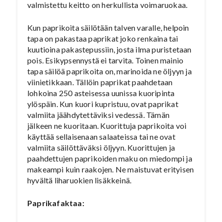
valmistettu keitto on herkullista voimaruokaa.
Kun paprikoita säilötään talven varalle, helpoin
tapa on pakastaa paprikat joko renkaina tai
kuutioina pakastepussiin, josta ilma puristetaan
pois. Esikypsennystä ei tarvita. Toinen mainio
tapa säilöä paprikoita on, marinoida ne öljyyn ja
viinietikkaan. Tällöin paprikat paahdetaan
lohkoina 250 asteisessa uunissa kuoripinta
ylöspäin. Kun kuori kupristuu, ovat paprikat
valmiita jäähdytettäviksi vedessä. Tämän
jälkeen ne kuoritaan. Kuorittuja paprikoita voi
käyttää sellaisenaan salaateissa tai ne ovat
valmiita säilöttäväksi öljyyn. Kuorittujen ja
paahdettujen paprikoiden maku on miedompi ja
makeampi kuin raakojen. Ne maistuvat erityisen
hyvältä liharuokien lisäkkeinä.
Paprikafaktaa: