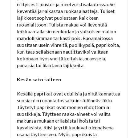
erityisesti juusto- ja meetvurstisalaateissa. Se
keventää ja raikastaa ruokasalaatteja. Tuliset
lajikkeet sopivat puolestaan kaikkeen
ruoanlaittoon. Tulista makua voi lieventää
leikkaamalla siemenkodan ja valkoisen mallon
mahdollisimman tarkasti pois. Ruoanlaitossa
suositaan usein vihreitä, puolikypsiä, paprikoita,
kun taas sellaisenaan nautittaviksi valitaan
kokonaan kypsyneitä keltaisia, oransseja,
punaisia tai lilahtavia lajikkeita.
Kesän sato talteen
Kesällä paprikat ovat edullisia ja niitä kannattaa
suosia niin ruoanlaitossa kuin säilönnässäkin.
Täytetyt paprikat ovat monien ehdottomia
suosikkeja. Täytteen raaka-aineet voi valita
makunsa mukaan erilaisista lihoista tai
kasviksista. Riisi ja yrtit kuuluvat olennaisena
osana täytteeseen. Myös paprikoista