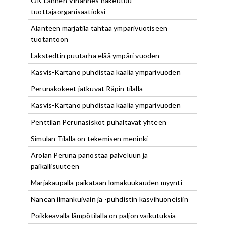
OK Lännen Vihannes hakeutuu
tuottajaorganisaatioksi
Alanteen marjatila tähtää ympärivuotiseen
tuotantoon
Lakstedtin puutarha elää ympäri vuoden
Kasvis-Kartano puhdistaa kaalia ympärivuoden
Perunakokeet jatkuvat Räpin tilalla
Kasvis-Kartano puhdistaa kaalia ympärivuoden
Penttilän Perunasiskot puhaltavat yhteen
Simulan Tilalla on tekemisen meninki
Arolan Peruna panostaa palveluun ja
paikallisuuteen
Marjakaupalla paikataan lomakuukauden myynti
Nanean ilmankuivain ja -puhdistin kasvihuoneisiin
Poikkeavalla lämpötilalla on paljon vaikutuksia