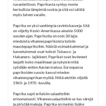
ruoanlaittoon. Paprikasta syntyy monia
herkullisia lämpimiä ruokia ja sitä voi säilöä
myös talven varalle.
Paprika on yksi vanhimpia ravintokasveja. Sitä
on viljelty Keski-Amerikassa ainakin 5000
vuoden ajan. Paprikoita on noin 30 lajia
miedoista vihannespaprikoista tulisiin
maustepaprikoihin. Näistä voimakkaimmat ja
tunnetuimmat ovat tuliset Tabasco- ja
Habanero- lajikkeet. Paprikat ovat levinneet
laajalti koko maailmaan ja nykyisin niitä
syödään eniten Aasian maissa. Euroopassa
paprikoiden suosio kasvoi miedon
vihannespaprikan myötä. Niitä alettiin viljellä
1960- ja 1970 -luvuilla.
Paprika sopii erilaisiin salaatteihin
erinomaisesti. Vihannessalaatteihin se tuo värejä
ja piristää makuja. Paprika on mainio lisäke