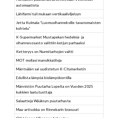
automaatiota
Lähifarmi tuli mukaan vertikaaliviljelyyn
Jetta Kulmala:”Luomuvihanneksille tavanomaisten
kohtelu”
K-Supermarket Mustapekan hedelmä- ja
vihannesosasto valittiin ketjun parhaaksi
Ketteryys on Nurmitarhojen valtti
MOT mollasi mansikkatiloja
Mäntsälän sai uudistetun K-Citymarketin
Edullista lämpöä biolämpökontilla
Männistön Puutarha Lopelta on Vuoden 2025
kukkien laatutuottaja
Salaatteja Wääksyn puutarhasta
Maa-artisokka on Rinnekarin bravuuri