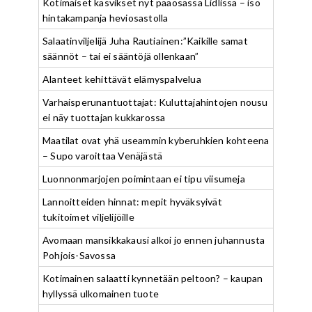
Kotimaiset kasvikset nyt pääosassa Lidlissä – iso
hintakampanja heviosastolla
Salaatinviljelijä Juha Rautiainen:”Kaikille samat
säännöt – tai ei sääntöjä ollenkaan”
Alanteet kehittävät elämyspalvelua
Varhaisperunantuottajat: Kuluttajahintojen nousu
ei näy tuottajan kukkarossa
Maatilat ovat yhä useammin kyberuhkien kohteena
– Supo varoittaa Venäjästä
Luonnonmarjojen poimintaan ei tipu viisumeja
Lannoitteiden hinnat: mepit hyväksyivät
tukitoimet viljelijöille
Avomaan mansikkakausi alkoi jo ennen juhannusta
Pohjois-Savossa
Kotimainen salaatti kynnetään peltoon? – kaupan
hyllyssä ulkomainen tuote