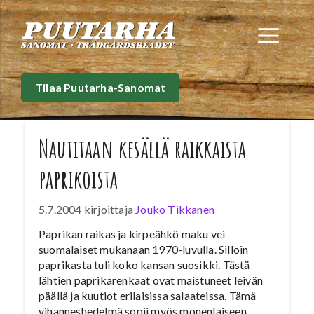
Siirry
sisältöön
Val
Tilaa Puutarha-Sanomat
Nautitaan kesällä raikkaista
paprikoista
5.7.2004
kirjoittaja
Jouko Tikkanen
Paprikan raikas ja kirpeähkö maku vei
suomalaiset mukanaan 1970-luvulla. Silloin
paprikasta tuli koko kansan suosikki. Tästä
lähtien paprikarenkaat ovat maistuneet leivän
päällä ja kuutiot erilaisissa salaateissa. Tämä
vihanneshedelmä sopii myös monenlaiseen