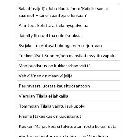
Salaatinviljelijä Juha Rautiainen:”Kaikille samat
säännöt – tai ei sääntöjä ollenkaan”
Alanteet kehittävät elämyspalvelua
Taimityllilä tuottaa erikoisuuksia
Syrjälät tukeutuvat biologiseen torjuntaan
Ensimmäiset Suonenjoen mansikat myytiin vapuksi
Monipuolisuus on kukkatarhan valtti
Vehviläinen on maan viljelijä
Peuravaara luottaa kausituotantoon
Vierulan Tilalla ei jahkailla
Tommolan Tilalla vaihtui sukupolvi
Prisma Itäkeskus on uudistunut
Kosken Marjat keräsi talvituotannosta kokemusta
Honkasen puutarhassa kehitetään Viherlinkin