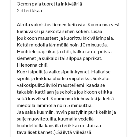
3 cm:n pala tuoretta inkivääriä
2 dl etikkaa
Aloita valmistus liemen keitosta. Kuumenna vesi
kiehuvaksi ja sekoita siihen sokeri. Lisää
joukkoon mausteet ja kuorittu inkiväärinpala.
Keitä miedolla lämmöllä noin 10 minuuttia.
Huuhtele paprikat ja chili, halkaise ne, poista
siemenet ja suikaloi tai silppua paprikat.
Hienonna chili.
Kuori sipulit ja valkosipulinkynnet. Halkaise
sipulit ja leikkaa ohuiksi viipaleiksi. Suikaloi
valkosipulit.Siivilöi mausteliemi, kaada se
takaisin kattilaan ja sekoita joukkoon etikka
sekä kasvikset. Kuumenna kiehuvaksi ja keitä
miedolla lämmöllä noin 5 minuuttia.
Jaa salsa kuumiin, hyvin pestyihin purkkeihin ja
sulje muovitetuilla, kuumalla vedellä
huuhdelluilla kansilla (etikka ruostuttaa
tavalliset kannet!). Säilytä viileässä.