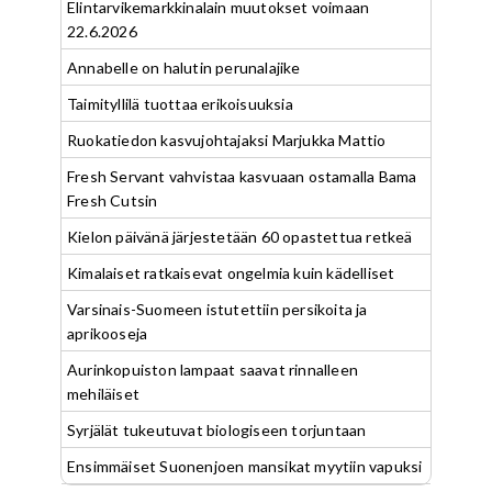
Elintarvikemarkkinalain muutokset voimaan
22.6.2026
Annabelle on halutin perunalajike
Taimityllilä tuottaa erikoisuuksia
Ruokatiedon kasvujohtajaksi Marjukka Mattio
Fresh Servant vahvistaa kasvuaan ostamalla Bama
Fresh Cutsin
Kielon päivänä järjestetään 60 opastettua retkeä
Kimalaiset ratkaisevat ongelmia kuin kädelliset
Varsinais-Suomeen istutettiin persikoita ja
aprikooseja
Aurinkopuiston lampaat saavat rinnalleen
mehiläiset
Syrjälät tukeutuvat biologiseen torjuntaan
Ensimmäiset Suonenjoen mansikat myytiin vapuksi