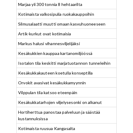
Marjaa yli 300 tonnia 8 hehtaarilta
Kotimaista valkosipulia ruokakauppoihin
Silmusalaatti muutti omaan kasvuhuoneeseen
Artik-kurkut ovat kotimaisia
Markus halusi vihannesviljelijäksi
Kesäkukkien kauppaa kartanomiljöössä
Isotalon tila keskitti marjatuotannon tunneleihin
Kesäkukkakauteen koetulla konseptilla
Orvokit avasivat kesäkukkamyynnin
Vilppulan tila katsoo eteenpäin
Kesäkukkatarhojen viljelysesonki on alkanut
Hortiherttua panostaa palveluun ja säästää
kustannuksissa
Kotimaista ruusua Kangasalta