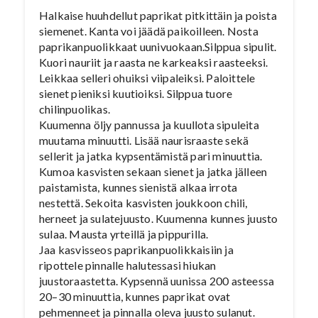
Halkaise huuhdellut paprikat pitkittäin ja poista
siemenet. Kanta voi jäädä paikoilleen. Nosta
paprikanpuolikkaat uunivuokaan.Silppua sipulit.
Kuori nauriit ja raasta ne karkeaksi raasteeksi.
Leikkaa selleri ohuiksi viipaleiksi. Paloittele
sienet pieniksi kuutioiksi. Silppua tuore
chilinpuolikas.
Kuumenna öljy pannussa ja kuullota sipuleita
muutama minuutti. Lisää naurisraaste sekä
sellerit ja jatka kypsentämistä pari minuuttia.
Kumoa kasvisten sekaan sienet ja jatka jälleen
paistamista, kunnes sienistä alkaa irrota
nestettä. Sekoita kasvisten joukkoon chili,
herneet ja sulatejuusto. Kuumenna kunnes juusto
sulaa. Mausta yrteillä ja pippurilla.
Jaa kasvisseos paprikanpuolikkaisiin ja
ripottele pinnalle halutessasi hiukan
juustoraastetta. Kypsennä uunissa 200 asteessa
20–30 minuuttia, kunnes paprikat ovat
pehmenneet ja pinnalla oleva juusto sulanut.