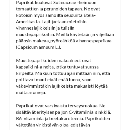
Paprikat kuuluvat Solanaceae -heimoon
tomaattien ja perunoiden tapaan. Ne ovat
kotoisin myös samoilta seuduilta Etelä-
Amerikasta. Lajit jaetaan mietoihin
vihanneslajikkeisiin ja tulisiin
maustepaprikoihin. Meillä käytetään ja viljellään
pääosin makeaa, pyöreähköä vihannespaprikaa
(Capsicum annuum L.).
Maustepaprikoiden makuaineet ovat
kapsaikiini-aineita, jotka tuntuvat suussa
kirpeiltä. Makuun tottuu ajan mittaan niin, että
polttavat maut eivät enää tunnu, vaan
väkevimmistäkin lajikkeista makuaisti löytää
muita aromeja.
Paprikat ovat varsinaista terveysruokaa. Ne
sisältävät erityisen paljon C-vitamiinia, sinkkiä,
B6-vitamiinia ja beetakaroteenia. Paprikoiden
väitetään virkistävän oloa, edistävän