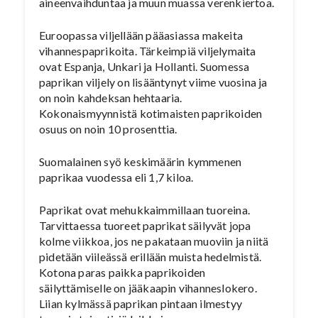
aineenvaihduntaa ja muun muassa verenkiertoa.
Euroopassa viljellään pääasiassa makeita
vihannespaprikoita. Tärkeimpiä viljelymaita
ovat Espanja, Unkari ja Hollanti. Suomessa
paprikan viljely on lisääntynyt viime vuosina ja
on noin kahdeksan hehtaaria.
Kokonaismyynnistä kotimaisten paprikoiden
osuus on noin 10 prosenttia.
Suomalainen syö keskimäärin kymmenen
paprikaa vuodessa eli 1,7 kiloa.
Paprikat ovat mehukkaimmillaan tuoreina.
Tarvittaessa tuoreet paprikat säilyvät jopa
kolme viikkoa, jos ne pakataan muoviin ja niitä
pidetään viileässä erillään muista hedelmistä.
Kotona paras paikka paprikoiden
säilyttämiselle on jääkaapin vihanneslokero.
Liian kylmässä paprikan pintaan ilmestyy