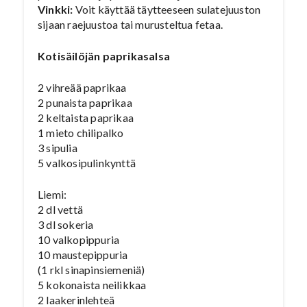
Vinkki:
Voit käyttää täytteeseen sulatejuuston
sijaan raejuustoa tai murusteltua fetaa.
Kotisäilöjän paprikasalsa
2 vihreää paprikaa
2 punaista paprikaa
2 keltaista paprikaa
1 mieto chilipalko
3 sipulia
5 valkosipulinkynttä
Liemi:
2 dl vettä
3 dl sokeria
10 valkopippuria
10 maustepippuria
(1 rkl sinapinsiemeniä)
5 kokonaista neilikkaa
2 laakerinlehteä