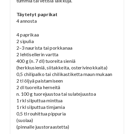
tummia tai vetisiä laikkuja.
Täytetyt paprikat
4 annosta
4 paprikaa
2 sipulia
2–3 naurista tai porkkanaa
2 lehtisellerin vartta
400 g (n. 7 dl) tuoreita sieniä
(herkkusieniä, siitakkeita, osterivinokkaita)
0,5 chilipalko tai chilikastiketta maun mukaan
2 tl öljyä paistamiseen
2 dl tuoreita herneitä
n. 100 g tuorejuustoa tai sulatejuustoa
1 rkl silputtua minttua
1 rkl silputtua timjamia
0,5 tl rouhittua pippuria
(suolaa)
(pinnalle juustoraastetta)