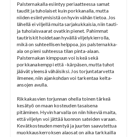
Palsternakalla esiintyy periaatteessa samat
taudit ja tuholaiset kuin porkkanalla, mutta
niiden esiintymisistä on hyvin vähän tietoa. Jos
lähellä ei viljellä muita sarjakukkaisia, niin tauti-
ja tuholaisvaarat ovatkin pienet. Pahimmat
tautiriskit hoidetaan hyvällä viljelykierrolla,
mikä on suhteellisen helppoa, jos palsternakka-
ala on pieni suhteessa tilan pinta-alaan.
Palsternakan kimppuun voi iskeä sekä
porkkanakemppi että –kärpäsen, mutta tuhot
jäävät yleensä vähäisiksi. Jos torjuntatarvetta
ilmenee, niin ajankohdan voi tarkentaa kelta-
ansojen avulla.
Rikkakasvien torjunnan ohella toinen tärkeä
kesätyö on maan kosteuden tasaisena
pitäminen. Hyvin harvalla on niin hikeviä maita,
että viljelyn voi jättää luonnon sateiden varaan.
Kevätkosteuden mentyä ja juurten saavutettua
muokkauskerroksen alaosat on aika tarkkailla