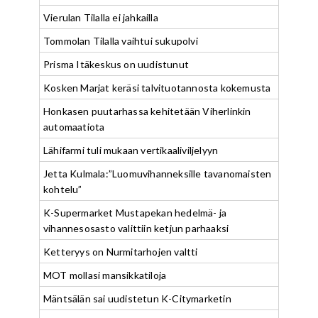
Vierulan Tilalla ei jahkailla
Tommolan Tilalla vaihtui sukupolvi
Prisma Itäkeskus on uudistunut
Kosken Marjat keräsi talvituotannosta kokemusta
Honkasen puutarhassa kehitetään Viherlinkin
automaatiota
Lähifarmi tuli mukaan vertikaaliviljelyyn
Jetta Kulmala:”Luomuvihanneksille tavanomaisten
kohtelu”
K-Supermarket Mustapekan hedelmä- ja
vihannesosasto valittiin ketjun parhaaksi
Ketteryys on Nurmitarhojen valtti
MOT mollasi mansikkatiloja
Mäntsälän sai uudistetun K-Citymarketin