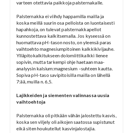
varteen otettavia paikkoja palsternakalle.
Palsternakka ei viihdy happamilla mailla ja
koska meillä suurin osa pelloista on luontaisesti
hapahkoja, on tulevat palsternakkapellot
kunnostettava kalkitsemalla. Jos kyseessä on
huomattava pH-tason nosto, on yleensä paras
vaihtoehto magnesiumpitoinen kalkkikivijauhe.
Ylläpitokalkitukseen dolomiittikalkki lienee
sopivin, mutta tarkempi ohje haetaan maa-
analyysin kalsium:magnesium –suhteen kautta.
Sopiva pH-taso savipitoisilla mailla on lähellä
7:ää, muilla n. 6,5.
Lajikkeiden ja siementen valinnassa uusia
vaihtoehtoja
Palsternakka oli pitkään vähän jalostettu kasvis,
koska sen viljely oli aikojen saatossa supistunut
eikä siten houkutellut kasvinjalostajia.