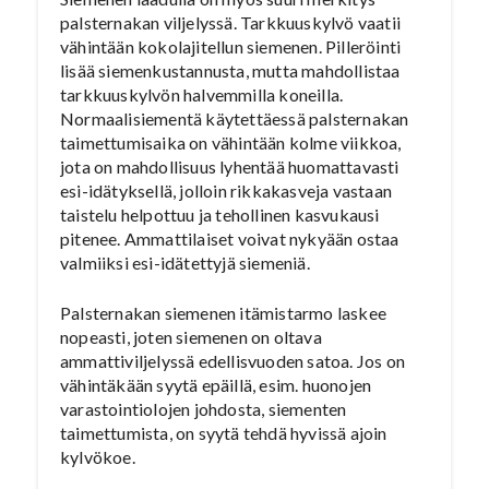
palsternakan viljelyssä. Tarkkuuskylvö vaatii
vähintään kokolajitellun siemenen. Pilleröinti
lisää siemenkustannusta, mutta mahdollistaa
tarkkuuskylvön halvemmilla koneilla.
Normaalisiementä käytettäessä palsternakan
taimettumisaika on vähintään kolme viikkoa,
jota on mahdollisuus lyhentää huomattavasti
esi-idätyksellä, jolloin rikkakasveja vastaan
taistelu helpottuu ja tehollinen kasvukausi
pitenee. Ammattilaiset voivat nykyään ostaa
valmiiksi esi-idätettyjä siemeniä.
Palsternakan siemenen itämistarmo laskee
nopeasti, joten siemenen on oltava
ammattiviljelyssä edellisvuoden satoa. Jos on
vähintäkään syytä epäillä, esim. huonojen
varastointiolojen johdosta, siementen
taimettumista, on syytä tehdä hyvissä ajoin
kylvökoe.