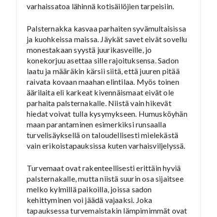
varhaissatoa lähinnä kotisäilöjien tarpeisiin.
Palsternakka kasvaa parhaiten syvämultaisissa
ja kuohkeissa maissa. Jäykät savet eivät sovellu
monestakaan syystä juurikasveille, jo
konekorjuu asettaa sille rajoituksensa. Sadon
laatu ja määräkin kärsii siitä, että juuren pitää
raivata kovaan maahan elintilaa. Myös toinen
äärilaita eli karkeat kivennäismaat eivät ole
parhaita palsternakalle. Niistä vain hikevät
hiedat voivat tulla kysymykseen. Humusköyhän
maan parantaminen esimerkiksi runsaalla
turvelisäyksellä on taloudellisesti mielekästä
vain erikoistapauksissa kuten varhaisviljelyssä.
Turvemaat ovat rakenteellisesti erittäin hyviä
palsternakalle, mutta niistä suurin osa sijaitsee
melko kylmillä paikoilla, joissa sadon
kehittyminen voi jäädä vajaaksi. Joka
tapauksessa turvemaistakin lämpimimmät ovat