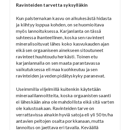
Ravinteiden tarvetta syksylläkin
Kun palsternakan kasvu on alkukesästä hidasta
ja kiihtyy loppua kohden, on se huomioitava
myös lannoituksessa. Karjanlanta on tässä
suhteessa ihanteellinen, koska sen ravinteet
mineralisoituvat lähes koko kasvukauden ajan
eikä sen orgaaniseen ainekseen sitoutuneet
ravinteet huuhtoudu herkästi. Toinen etu
karjanlannalla on sen maata parantavassa
vaikutuksessa eli maa kuohkeutuu ja sen
ravinteiden ja veden pidätyskyky paranevat.
Useimmilla viljelmillä kuitenkin käytetään
mineraalilannoitteita, koska orgaanisten saanti
ei läheskään aina ole mahdollista eikä sitä varten
ole kalustoakaan. Ravinteiden tarve on
verrattavissa ainakin hyviä satoja eli yli 50 tn/ha
antavien peltojen osalta porkkanaan, mutta
lannoitus on jaettava eri tavalla. Keväällä