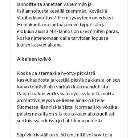
lannoitteita annetaan vähemmän ja
lisälannoitusta kesällä enemmän. Keväällä
sijoituslannoitus 7-8 cm syvyyteen on eduksi.
Heinäkuulla voi antaa pienen typpilisän ja
elokuun alussa NK-lannos on useimmiten paras,
koska nimenomaan kalia tarvitaan lopussa
juuren kasvun aikana.
Aikainen kylvö
Koska palsternakka hyötyy pitkästä
kasvukaudesta ja kestää pieniä pakkasia, on sen
kylvö tehtävä niin varhain kuin mahdollista.
Palsternakan voi kylvää myös syksyllä, mutta
ammattiviljelyssä se lienee ainakin Etelä-
Suomessa liian riskialtista. Normaali kylvöaika
palsternakalla on siis toukokuun alkupuoli tai
suotuisissa oloissa jo huhtikuun puolella.
Sopivin riviväli on n. 50 cm, mitä voi sovitella