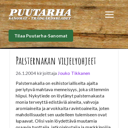
Siirry
sisältöön
Val
Tilaa Puutarha-Sanomat
Palsternakan viljelyohjeet
26.1.2004
kirjoittaja
Jouko Tikkanen
Palsternakalla on esihistorialliselta ajalta
periytyvä mahtava menneisyys, joka sittemmin
hiipui. Nykytiede on löytänyt palsternakasta
monia terveyttä edistäviä aineita, vahvoja
aromiaineita ja arvokkaita ravintoaineita, joten
mahdollisuudet sen uudelleen tulemiseen ovat
lupaavat. Olisi vain löydettävä muutamia
osaavia tuottajia, jatkojalostajia ja markkinoijia,