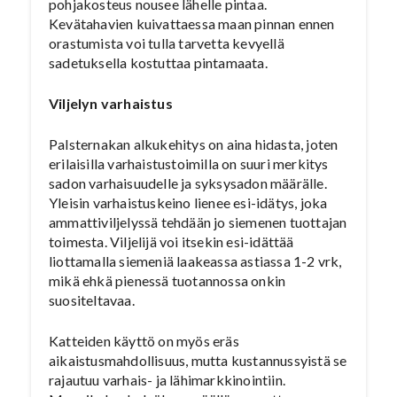
pohjakosteus nousee lähelle pintaa.
Kevätahavien kuivattaessa maan pinnan ennen
orastumista voi tulla tarvetta kevyellä
sadetuksella kostuttaa pintamaata.
Viljelyn varhaistus
Palsternakan alkukehitys on aina hidasta, joten
erilaisilla varhaistustoimilla on suuri merkitys
sadon varhaisuudelle ja syksysadon määrälle.
Yleisin varhaistuskeino lienee esi-idätys, joka
ammattiviljelyssä tehdään jo siemenen tuottajan
toimesta. Viljelijä voi itsekin esi-idättää
liottamalla siemeniä laakeassa astiassa 1-2 vrk,
mikä ehkä pienessä tuotannossa onkin
suositeltavaa.
Katteiden käyttö on myös eräs
aikaistusmahdollisuus, mutta kustannussyistä se
rajautuu varhais- ja lähimarkkinointiin.