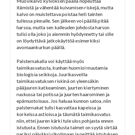
Muovikalvo kylvöksen päällä nopeuttaa
itämistä ja vähentää kuivumisen riskejä, mutta
kalvo on muistettava poistaa heti tainten
tullessa pinnalle. Sen jälkeen voi päällä pitää
harsoa, mutta sen kalleuden johdosta harson
tulisi olla joko jo aiemmin hyödynnetty tai sille
on löydyttävä jatkokäyttöä esimerkiksi
avomaankurkun päällä.
Palsternakalla voi käyttää myös
taimikasvatusta, kunhan huomioi muutamia
biologisia seikkoja. Juurikasveilla
taimikasvatuksen riskinä on yleensäkin
pääjuuren katkeaminen, juurten kiertyminen
ruukussa tai potissa ja juurten haarominen ja
epämuotoisuus. Jos haluaa kunnon satoa, niin
palsternakat tulisi kasvattaa kapeissa ja
korkeissa astioissa ja täsmätä taimikasvatus
niin, ettei juuren kärki tule ulos pohjasta ennen
istutusta. Ennen istutusta taimet on syytä siirtää
pariksi päiväksi ulkoilmaan ja peittää istutuksen