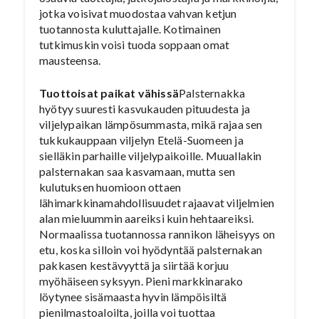
jotka voisivat muodostaa vahvan ketjun
tuotannosta kuluttajalle. Kotimainen
tutkimuskin voisi tuoda soppaan omat
mausteensa.
Tuottoisat paikat vähissä
Palsternakka
hyötyy suuresti kasvukauden pituudesta ja
viljelypaikan lämpösummasta, mikä rajaa sen
tukkukauppaan viljelyn Etelä-Suomeen ja
sielläkin parhaille viljelypaikoille. Muuallakin
palsternakan saa kasvamaan, mutta sen
kulutuksen huomioon ottaen
lähimarkkinamahdollisuudet rajaavat viljelmien
alan mieluummin aareiksi kuin hehtaareiksi.
Normaalissa tuotannossa rannikon läheisyys on
etu, koska silloin voi hyödyntää palsternakan
pakkasen kestävyyttä ja siirtää korjuu
myöhäiseen syksyyn. Pieni markkinarako
löytynee sisämaasta hyvin lämpöisiltä
pienilmastoaloilta, joilla voi tuottaa