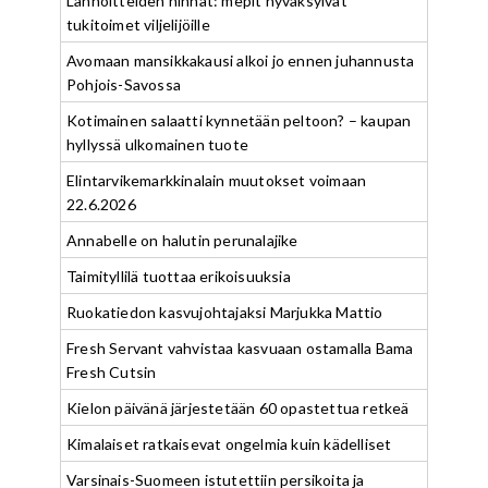
Lannoitteiden hinnat: mepit hyväksyivät
tukitoimet viljelijöille
Avomaan mansikkakausi alkoi jo ennen juhannusta
Pohjois-Savossa
Kotimainen salaatti kynnetään peltoon? – kaupan
hyllyssä ulkomainen tuote
Elintarvikemarkkinalain muutokset voimaan
22.6.2026
Annabelle on halutin perunalajike
Taimityllilä tuottaa erikoisuuksia
Ruokatiedon kasvujohtajaksi Marjukka Mattio
Fresh Servant vahvistaa kasvuaan ostamalla Bama
Fresh Cutsin
Kielon päivänä järjestetään 60 opastettua retkeä
Kimalaiset ratkaisevat ongelmia kuin kädelliset
Varsinais-Suomeen istutettiin persikoita ja