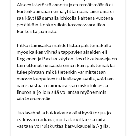
Aineen käytöstä annettuja enimmäismääriä ei
kuitenkaan saa mennä ylittämään. Linuronia ei
saa käyttää samalla lohkolla kahtena vuotena
peräkkäin, koska silloin kasvaa vaara liian
korkeista jäämistä.
Pitkä itämisaika mahdollistaa palsternakalla
myös kaiken vihreän tappavien aineiden eli
Reglonen ja Bastan käytön. Jos rikkakasveja on
taimettunut runsaasti ennen kuin palsternakka
tulee pintaan, mikä tietenkin varmistetaan
muovin kappaleen tai lasilevyn avulla, voidaan
näin säästää ensimmäisessä ruiskutuksessa
linuronia, jolloin sitä voi antaa myöhemmin
vähän enemmän.
Juolavehnä ja hukkakaura olisi hyvä torjua jo
esikasvien aikana, mutta tarvittaessa niitä
vastaan voi ruiskuttaa kasvukaudella Agilia.