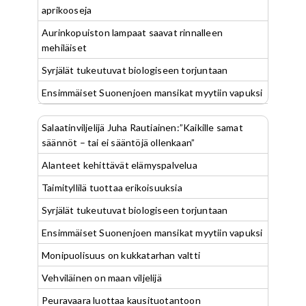
aprikooseja
Aurinkopuiston lampaat saavat rinnalleen
mehiläiset
Syrjälät tukeutuvat biologiseen torjuntaan
Ensimmäiset Suonenjoen mansikat myytiin vapuksi
Salaatinviljelijä Juha Rautiainen:”Kaikille samat
säännöt – tai ei sääntöjä ollenkaan”
Alanteet kehittävät elämyspalvelua
Taimityllilä tuottaa erikoisuuksia
Syrjälät tukeutuvat biologiseen torjuntaan
Ensimmäiset Suonenjoen mansikat myytiin vapuksi
Monipuolisuus on kukkatarhan valtti
Vehviläinen on maan viljelijä
Peuravaara luottaa kausituotantoon