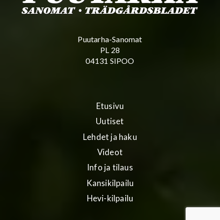
Puutarha-Sanomat
PL 28
04131 SIPOO
Etusivu
Uutiset
Lehdet ja haku
Videot
Info ja tilaus
Kansikilpailu
Hevi-kilpailu