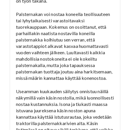
on työn takana.
Palsternakan voi nostaa koneella teollisuuteen
tai lyhytaikaisesti varastoitavaksi
tuorekauppaan. Kokemus on osoittanut, että
parhaillakin naatista nostavilla koneilla
palsternakka kolhiutuu sen verran, että
varastotappiot alkavat kasvaa huomattavasti
vuoden vaihteen jälkeen. Luultavasti kaikkia
mahdollisia nostokoneita ei ole kokeiltu
palsternakalla, mutta joka tapauksessa
palsternakan tuottaja joutuu aina harkitsemaan,
missä määrin kannattaa käyttää konenostoa.
Useamman kuukauden säilytys onnistuu näillä
näkymillä vain käsin nostolla, mikä luonnollisesti
nostaa kustannuksia. Isona ja tiukasti maassa
istuvana juureksena käsin noston apuna
kannattaa käyttää istutusrautaa, joka vedetään
traktorilla palsternakkarivien alta. Käsin
listinnässä on oltava sikäli tarkkana, että vaikka