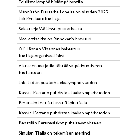
Edullista lämpöä biolämpökontilla
Männistön Puutarha Lopelta on Vuoden 2025
kukkien laatutuottaja
Salaatteja Wääksyn puutarhasta
Maa-artisokka on Rinnekarin bravuuri
OK Lännen Vihannes hakeutuu
tuottajaorganisaatioksi
Alanteen marjatila tähtää ympärivuotiseen
tuotantoon
Lakstedtin puutarha elää ympäri vuoden
Kasvis-Kartano puhdistaa kaalia ympärivuoden
Perunakokeet jatkuvat Räpin tilalla
Kasvis-Kartano puhdistaa kaalia ympärivuoden
Penttilän Perunasiskot puhaltavat yhteen
Simulan Tilalla on tekemisen meninki