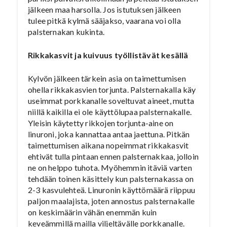
jälkeen maa harsolla. Jos istutuksen jälkeen
tulee pitkä kylmä sääjakso, vaarana voi olla
palsternakan kukinta.
Rikkakasvit ja kuivuus työllistävät kesällä
Kylvön jälkeen tärkein asia on taimettumisen
ohella rikkakasvien torjunta. Palsternakalla käy
useimmat porkkanalle soveltuvat aineet, mutta
niillä kaikilla ei ole käyttölupaa palsternakalle.
Yleisin käytetty rikkojen torjunta-aine on
linuroni, joka kannattaa antaa jaettuna. Pitkän
taimettumisen aikana nopeimmat rikkakasvit
ehtivät tulla pintaan ennen palsternakkaa, jolloin
ne on helppo tuhota. Myöhemmin itäviä varten
tehdään toinen käsittely kun palsternakassa on
2-3 kasvulehteä. Linuronin käyttömäärä riippuu
paljon maalajista, joten annostus palsternakalle
on keskimäärin vähän enemmän kuin
keveämmillä mailla viljeltävälle porkkanalle.