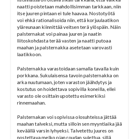
naatti poistetaan mahdollisimman tarkkaan, niin
itse juuren pintaan ei tule haavaa. Nostotyötä
voi ehkä rationalisoida niin, että korjuulaatikon
yläreunaan kiinnittää veitsen terä ylöspäin. Näin
palsternakat voi painaa juuren ja naatin
liitoskohdasta terää vasten ja naatti putoaa
maahan ja palsternakka asetetaan varovasti
laatikkoon.
Palsternakka varastoidaan samalla tavalla kuin
porkkana. Sukulaisensa tavoin palsternakka on
arka nuutumaan, joten varaston jäähdytys ja
kostutus on hoidettava sopivilla koneilla, ellei
varasto ole osittain upotettu esimerkiksi
rinnemaahan.
Palsternakan voi sopivissa olosuhteissa jättää
maahan talveksi, mutta silloin sen myyntiaika jää
keväällä varsin lyhyeksi. Talvetettu juures on
nostettava melko pian roudan sulettua, sillä