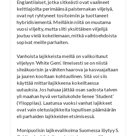
Englantilaiset, jotka sitkeästi ovat vaalineet
kelttiajoilta perimäänsä palsternakan viljelyä,
ovat nyt ryhtyneet tositoimiin ja tuottaneet
hybridisiementä. Meilläkin niitä on muutama
vuosi viljelty, mutta silti yksittäinen viljelijä
joutuu vielä kokeilemaan, mitkä vaihtoehdoista
sopivat meille parhaiten.
Vanhoista lajikkeista meillä on valikoitunut
viljelyyn ’White Gem’. Ilmeisesti se on niistä
sileäkuorisin ja vähiten haarova ja kasvuajaltaan
ja juuren kooltaan kohtuullinen. Sitä voi siis
käyttää mittarilajikkeena kokeiltaessa
uutuuksia. Jos haluaa jättää osan sadosta talven
yli maahan hyvä vertailukohde lienee ’Student’
(Ylioppilas). Laatunsa vuoksi vanhat lajikkeet
ovat vain oletuslajikkeita lopullisen päämäärän
eli parhaiden lajikkeiden etsimisessä.
Monipuolisin lajikevalikoima Suomessa löytyy S.