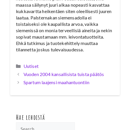
maassa säilynyt juuri alkaa nopeasti kasvattaa
kukkavartta heikentäen siten oleellisesti juuren
laatua. Palsternakan siemensadolla ei
toistaiseksi ole kaupallista arvoa, vaikka
siemenissä on monia terveellisiä aineita ja nekin
sopivat maustamaan mm. leivontatuotteita.
Ehkä tutkimus ja tuotekehittely muuttaa
tilannetta joskus tulevaisuudessa.
Kategoriat
Uutiset
Vuoden 2004 kansallisista tuista päätös
Spartum laajensi maahantuontiin
Hae lehdistä