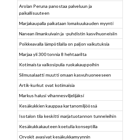
Arolan Peruna panostaa palveluun ja
paikallisuuteen
Marjakaupalla paikataan lomakuukauden myynti
Nanean ilmankuivain ja -puhdistin kasvihuoneisiin
Poikkeavalla lämpötilalla on paljon vaikutuksia
Marjaa yli 300 tonnia 8 hehtaarilta
Kotimaista valkosipulia ruokakauppoihin
Silmusalaatti muutti omaan kasvuhuoneeseen
Artik-kurkut ovat kotimaisia
Markus halusi vihannesviljelijäksi
Kesäkukkien kauppaa kartanomiljöössä
Isotalon tila keskitti marjatuotannon tunneleihin
Kesäkukkakauteen koetulla konseptilla
Orvokit avasivat kesäkukkamyynnin