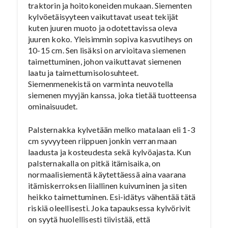
traktorin ja hoitokoneiden mukaan. Siementen
kylvöetäisyyteen vaikuttavat useat tekijät
kuten juuren muoto ja odotettavissa oleva
juuren koko. Yleisimmin sopiva kasvutiheys on
10-15 cm. Sen lisäksi on arvioitava siemenen
taimettuminen, johon vaikuttavat siemenen
laatu ja taimettumisolosuhteet.
Siemenmenekistä on varminta neuvotella
siemenen myyjän kanssa, joka tietää tuotteensa
ominaisuudet.
Palsternakka kylvetään melko matalaan eli 1-3
cm syvyyteen riippuen jonkin verran maan
laadusta ja kosteudesta sekä kylvöajasta. Kun
palsternakalla on pitkä itämisaika, on
normaalisiementä käytettäessä aina vaarana
itämiskerroksen liiallinen kuivuminen ja siten
heikko taimettuminen. Esi-idätys vähentää tätä
riskiä oleellisesti. Joka tapauksessa kylvörivit
on syytä huolellisesti tiivistää, että