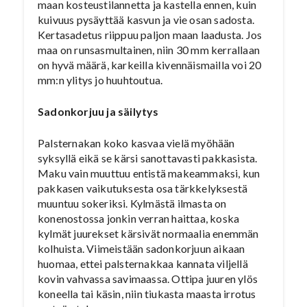
maan kosteustilannetta ja kastella ennen, kuin
kuivuus pysäyttää kasvun ja vie osan sadosta.
Kertasadetus riippuu paljon maan laadusta. Jos
maa on runsasmultainen, niin 30 mm kerrallaan
on hyvä määrä, karkeilla kivennäismailla voi 20
mm:n ylitys jo huuhtoutua.
Sadonkorjuu ja säilytys
Palsternakan koko kasvaa vielä myöhään
syksyllä eikä se kärsi sanottavasti pakkasista.
Maku vain muuttuu entistä makeammaksi, kun
pakkasen vaikutuksesta osa tärkkelyksestä
muuntuu sokeriksi. Kylmästä ilmasta on
konenostossa jonkin verran haittaa, koska
kylmät juurekset kärsivät normaalia enemmän
kolhuista. Viimeistään sadonkorjuun aikaan
huomaa, ettei palsternakkaa kannata viljellä
kovin vahvassa savimaassa. Ottipa juuren ylös
koneella tai käsin, niin tiukasta maasta irrotus