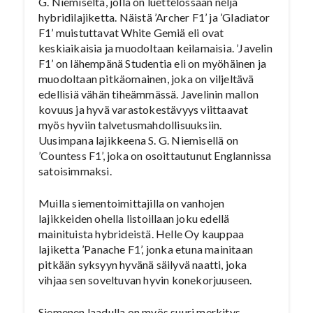
G. Niemiseltä, jolla on luettelossaan neljä
hybridilajiketta. Näistä ’Archer F1’ ja ’Gladiator
F1’ muistuttavat White Gemiä eli ovat
keskiaikaisia ja muodoltaan keilamaisia. ’Javelin
F1’ on lähempänä Studentia eli on myöhäinen ja
muodoltaan pitkäomainen, joka on viljeltävä
edellisiä vähän tiheämmässä. Javelinin mallon
kovuus ja hyvä varastokestävyys viittaavat
myös hyviin talvetusmahdollisuuksiin.
Uusimpana lajikkeena S. G. Niemisellä on
’Countess F1’, joka on osoittautunut Englannissa
satoisimmaksi.
Muilla siementoimittajilla on vanhojen
lajikkeiden ohella listoillaan joku edellä
mainituista hybrideistä. Helle Oy kauppaa
lajiketta ’Panache F1’, jonka etuna mainitaan
pitkään syksyyn hyvänä säilyvä naatti, joka
vihjaa sen soveltuvan hyvin konekorjuuseen.
Siemenen laadulla on myös suuri merkitys