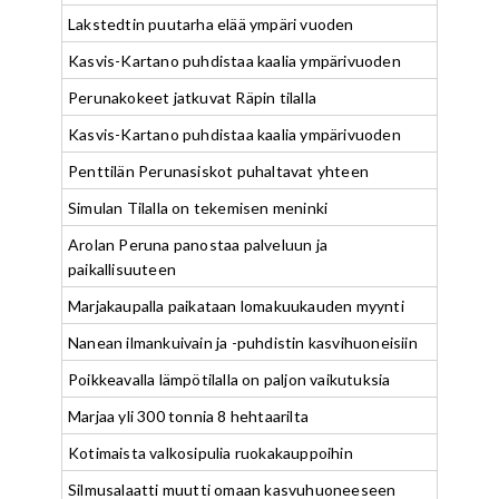
Lakstedtin puutarha elää ympäri vuoden
Kasvis-Kartano puhdistaa kaalia ympärivuoden
Perunakokeet jatkuvat Räpin tilalla
Kasvis-Kartano puhdistaa kaalia ympärivuoden
Penttilän Perunasiskot puhaltavat yhteen
Simulan Tilalla on tekemisen meninki
Arolan Peruna panostaa palveluun ja
paikallisuuteen
Marjakaupalla paikataan lomakuukauden myynti
Nanean ilmankuivain ja -puhdistin kasvihuoneisiin
Poikkeavalla lämpötilalla on paljon vaikutuksia
Marjaa yli 300 tonnia 8 hehtaarilta
Kotimaista valkosipulia ruokakauppoihin
Silmusalaatti muutti omaan kasvuhuoneeseen