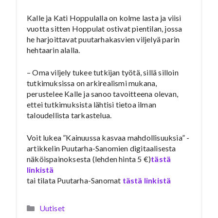
Kalle ja Kati Hoppulalla on kolme lasta ja viisi
vuotta sitten Hoppulat ostivat pientilan, jossa
he harjoittavat puutarhakasvien viljelyä parin
hehtaarin alalla.
– Oma viljely tukee tutkijan työtä, sillä silloin
tutkimuksissa on arkirealismi mukana,
perustelee Kalle ja sanoo tavoitteena olevan,
ettei tutkimuksista lähtisi tietoa ilman
taloudellista tarkastelua.
Voit lukea ”Kainuussa kasvaa mahdollisuuksia” -
artikkelin Puutarha-Sanomien digitaalisesta
näköispainoksesta (lehden hinta 5 €)
tästä
linkistä
tai tilata Puutarha-Sanomat
tästä linkistä
Kategoriat
Uutiset