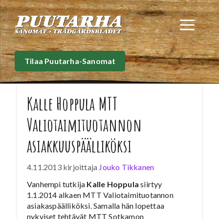
Siirry
sisältöön
Val
Tilaa Puutarha-Sanomat
Kalle Hoppula MTT
Valiotaimituotannon
asiakkuuspäälliköksi
4.11.2013
kirjoittaja
Jouko Tikkanen
Vanhempi tutkija
Kalle Hoppula
siirtyy
1.1.2014 alkaen MTT Valiotaimituotannon
asiakaspäälliköksi. Samalla hän lopettaa
nykyiset tehtävät MTT Sotkamon