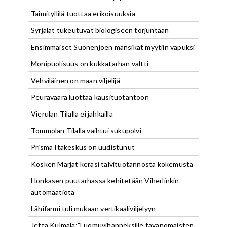
Taimityllilä tuottaa erikoisuuksia
Syrjälät tukeutuvat biologiseen torjuntaan
Ensimmäiset Suonenjoen mansikat myytiin vapuksi
Monipuolisuus on kukkatarhan valtti
Vehviläinen on maan viljelijä
Peuravaara luottaa kausituotantoon
Vierulan Tilalla ei jahkailla
Tommolan Tilalla vaihtui sukupolvi
Prisma Itäkeskus on uudistunut
Kosken Marjat keräsi talvituotannosta kokemusta
Honkasen puutarhassa kehitetään Viherlinkin
automaatiota
Lähifarmi tuli mukaan vertikaaliviljelyyn
Jetta Kulmala:”Luomuvihanneksille tavanomaisten