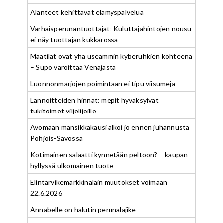
Alanteet kehittävät elämyspalvelua
Varhaisperunantuottajat: Kuluttajahintojen nousu
ei näy tuottajan kukkarossa
Maatilat ovat yhä useammin kyberuhkien kohteena
– Supo varoittaa Venäjästä
Luonnonmarjojen poimintaan ei tipu viisumeja
Lannoitteiden hinnat: mepit hyväksyivät
tukitoimet viljelijöille
Avomaan mansikkakausi alkoi jo ennen juhannusta
Pohjois-Savossa
Kotimainen salaatti kynnetään peltoon? – kaupan
hyllyssä ulkomainen tuote
Elintarvikemarkkinalain muutokset voimaan
22.6.2026
Annabelle on halutin perunalajike