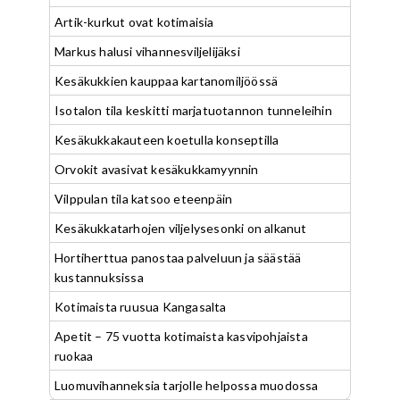
Artik-kurkut ovat kotimaisia
Markus halusi vihannesviljelijäksi
Kesäkukkien kauppaa kartanomiljöössä
Isotalon tila keskitti marjatuotannon tunneleihin
Kesäkukkakauteen koetulla konseptilla
Orvokit avasivat kesäkukkamyynnin
Vilppulan tila katsoo eteenpäin
Kesäkukkatarhojen viljelysesonki on alkanut
Hortiherttua panostaa palveluun ja säästää
kustannuksissa
Kotimaista ruusua Kangasalta
Apetit – 75 vuotta kotimaista kasvipohjaista
ruokaa
Luomuvihanneksia tarjolle helpossa muodossa