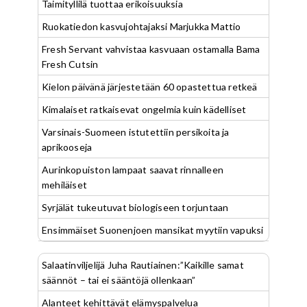
Taimityllilä tuottaa erikoisuuksia
Ruokatiedon kasvujohtajaksi Marjukka Mattio
Fresh Servant vahvistaa kasvuaan ostamalla Bama
Fresh Cutsin
Kielon päivänä järjestetään 60 opastettua retkeä
Kimalaiset ratkaisevat ongelmia kuin kädelliset
Varsinais-Suomeen istutettiin persikoita ja
aprikooseja
Aurinkopuiston lampaat saavat rinnalleen
mehiläiset
Syrjälät tukeutuvat biologiseen torjuntaan
Ensimmäiset Suonenjoen mansikat myytiin vapuksi
Salaatinviljelijä Juha Rautiainen:”Kaikille samat
säännöt – tai ei sääntöjä ollenkaan”
Alanteet kehittävät elämyspalvelua