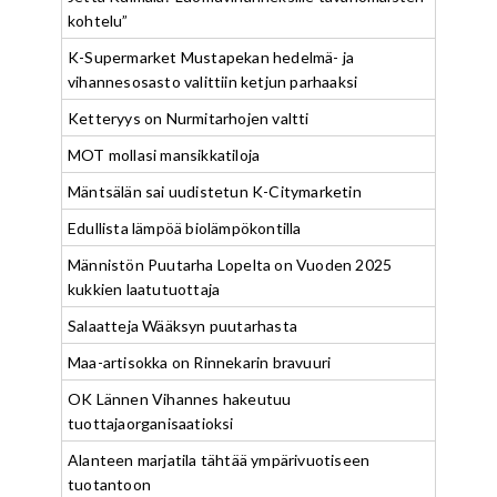
kohtelu”
K-Supermarket Mustapekan hedelmä- ja
vihannesosasto valittiin ketjun parhaaksi
Ketteryys on Nurmitarhojen valtti
MOT mollasi mansikkatiloja
Mäntsälän sai uudistetun K-Citymarketin
Edullista lämpöä biolämpökontilla
Männistön Puutarha Lopelta on Vuoden 2025
kukkien laatutuottaja
Salaatteja Wääksyn puutarhasta
Maa-artisokka on Rinnekarin bravuuri
OK Lännen Vihannes hakeutuu
tuottajaorganisaatioksi
Alanteen marjatila tähtää ympärivuotiseen
tuotantoon