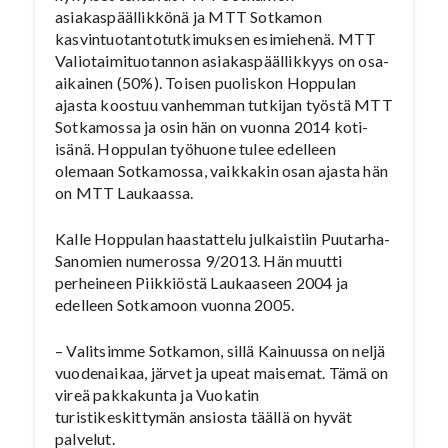
asiakaspäällikkönä ja MTT Sotkamon
kasvintuotantotutkimuksen esimiehenä. MTT
Valiotaimituotannon asiakaspäällikkyys on osa-
aikainen (50%). Toisen puoliskon Hoppulan
ajasta koostuu vanhemman tutkijan työstä MTT
Sotkamossa ja osin hän on vuonna 2014 koti-
isänä. Hoppulan työhuone tulee edelleen
olemaan Sotkamossa, vaikkakin osan ajasta hän
on MTT Laukaassa.
Kalle Hoppulan haastattelu julkaistiin Puutarha-
Sanomien numerossa 9/2013. Hän muutti
perheineen Piikkiöstä Laukaaseen 2004 ja
edelleen Sotkamoon vuonna 2005.
– Valitsimme Sotkamon, sillä Kainuussa on neljä
vuodenaikaa, järvet ja upeat maisemat. Tämä on
vireä pakkakunta ja Vuokatin
turistikeskittymän ansiosta täällä on hyvät
palvelut.