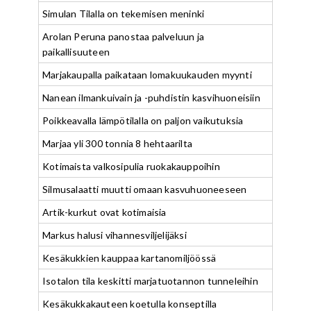
Simulan Tilalla on tekemisen meninki
Arolan Peruna panostaa palveluun ja
paikallisuuteen
Marjakaupalla paikataan lomakuukauden myynti
Nanean ilmankuivain ja -puhdistin kasvihuoneisiin
Poikkeavalla lämpötilalla on paljon vaikutuksia
Marjaa yli 300 tonnia 8 hehtaarilta
Kotimaista valkosipulia ruokakauppoihin
Silmusalaatti muutti omaan kasvuhuoneeseen
Artik-kurkut ovat kotimaisia
Markus halusi vihannesviljelijäksi
Kesäkukkien kauppaa kartanomiljöössä
Isotalon tila keskitti marjatuotannon tunneleihin
Kesäkukkakauteen koetulla konseptilla