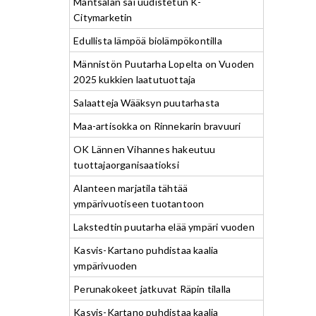
Mäntsälän sai uudistetun K-
Citymarketin
Edullista lämpöä biolämpökontilla
Männistön Puutarha Lopelta on Vuoden
2025 kukkien laatutuottaja
Salaatteja Wääksyn puutarhasta
Maa-artisokka on Rinnekarin bravuuri
OK Lännen Vihannes hakeutuu
tuottajaorganisaatioksi
Alanteen marjatila tähtää
ympärivuotiseen tuotantoon
Lakstedtin puutarha elää ympäri vuoden
Kasvis-Kartano puhdistaa kaalia
ympärivuoden
Perunakokeet jatkuvat Räpin tilalla
Kasvis-Kartano puhdistaa kaalia