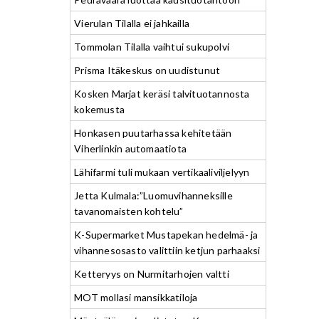
Vierulan Tilalla ei jahkailla
Tommolan Tilalla vaihtui sukupolvi
Prisma Itäkeskus on uudistunut
Kosken Marjat keräsi talvituotannosta
kokemusta
Honkasen puutarhassa kehitetään
Viherlinkin automaatiota
Lähifarmi tuli mukaan vertikaaliviljelyyn
Jetta Kulmala:”Luomuvihanneksille
tavanomaisten kohtelu”
K-Supermarket Mustapekan hedelmä- ja
vihannesosasto valittiin ketjun parhaaksi
Ketteryys on Nurmitarhojen valtti
MOT mollasi mansikkatiloja