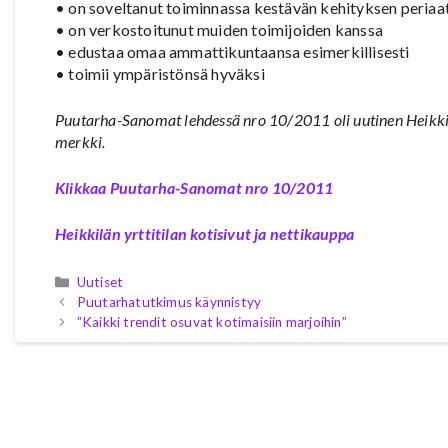
• on soveltanut toiminnassa kestävän kehityksen periaa
• on verkostoitunut muiden toimijoiden kanssa
• edustaa omaa ammattikuntaansa esimerkillisesti
• toimii ympäristönsä hyväksi
Puutarha-Sanomat lehdessä nro 10/2011 oli uutinen Heikkilä
merkki.
Klikkaa Puutarha-Sanomat nro 10/2011
Heikkilän yrttitilan kotisivut ja nettikauppa
Kategoriat
Uutiset
Puutarhatutkimus käynnistyy
”Kaikki trendit osuvat kotimaisiin marjoihin”