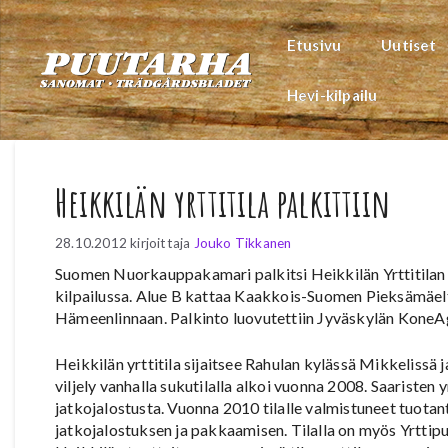
Siirry
sisältöön
Etusivu
Uutiset
Hevi-kilpailu
Heikkilän yrttitila palkittiin
28.10.2012
kirjoittaja
Jouko Tikkanen
Suomen Nuorkauppakamari palkitsi Heikkilän Yrttitilan
kilpailussa. Alue B kattaa Kaakkois-Suomen Pieksämäelt
Hämeenlinnaan. Palkinto luovutettiin Jyväskylän KoneAgr
Heikkilän yrttitila sijaitsee Rahulan kylässä Mikkelissä j
viljely vanhalla sukutilalla alkoi vuonna 2008. Saaristen 
jatkojalostusta. Vuonna 2010 tilalle valmistuneet tuotanto
jatkojalostuksen ja pakkaamisen. Tilalla on myös Yrttipuot