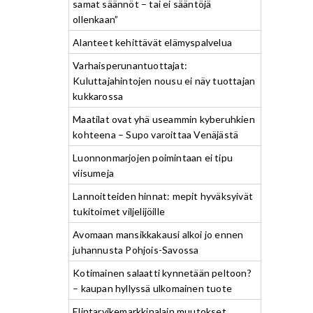
samat säännöt – tai ei sääntöjä
ollenkaan”
Alanteet kehittävät elämyspalvelua
Varhaisperunantuottajat:
Kuluttajahintojen nousu ei näy tuottajan
kukkarossa
Maatilat ovat yhä useammin kyberuhkien
kohteena – Supo varoittaa Venäjästä
Luonnonmarjojen poimintaan ei tipu
viisumeja
Lannoitteiden hinnat: mepit hyväksyivät
tukitoimet viljelijöille
Avomaan mansikkakausi alkoi jo ennen
juhannusta Pohjois-Savossa
Kotimainen salaatti kynnetään peltoon?
– kaupan hyllyssä ulkomainen tuote
Elintarvikemarkkinalain muutokset