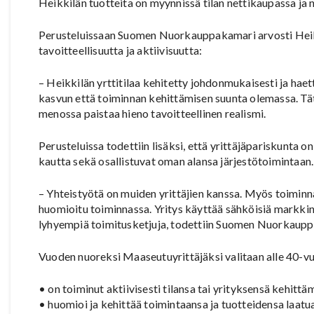
Heikkilän tuotteita on myynnissä tilan nettikaupassa ja 
Perusteluissaan Suomen Nuorkauppakamari arvosti Heikk
tavoitteellisuutta ja aktiivisuutta:
– Heikkilän yrttitilaa kehitetty johdonmukaisesti ja haet
kasvun että toiminnan kehittämisen suunta olemassa. Tä
menossa paistaa hieno tavoitteellinen realismi.
Perusteluissa todettiin lisäksi, että yrittäjäpariskunt
kautta sekä osallistuvat oman alansa järjestötoimintaan.
– Yhteistyötä on muiden yrittäjien kanssa. Myös toiminna
huomioitu toiminnassa. Yritys käyttää sähköisiä markki
lyhyempiä toimitusketjuja, todettiin Suomen Nuorkaupp
Vuoden nuoreksi Maaseutuyrittäjäksi valitaan alle 40-vu
• on toiminut aktiivisesti tilansa tai yrityksensä kehittä
• huomioi ja kehittää toimintaansa ja tuotteidensa laatua