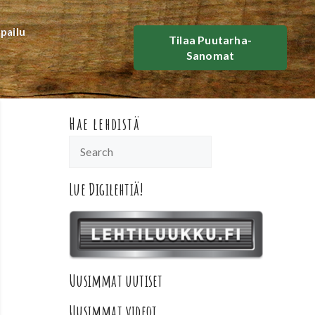
lpailu
Tilaa Puutarha-
Sanomat
Hae lehdistä
Lue Digilehtiä!
Uusimmat uutiset
Uusimmat videot