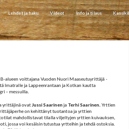
Lehdet ja haku
Videot
Info ja tilaus
Kansiki
 B-alueen voittajana Vuoden Nuori Maaseutuyrittäjä -
ä Imatralle ja Lappeenrantaan ja Kotkan kautta
i – messuilla.
a yrittäjinä ovat
Jussi Saarinen
ja
Terhi Saarinen.
Yrttien
yrittäjäperhe on kehittänyt tuotantoa ja yrttien
tilat mahdollistavat tilalla viljeltyjen yrttien kuivauksen,
i, jossa voi kesäisin tutustua yrtteihin ja tehdä ostoksia.