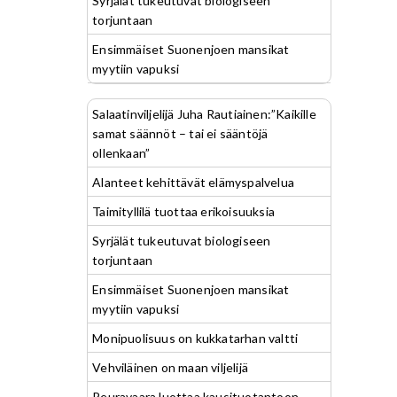
Syrjälät tukeutuvat biologiseen
torjuntaan
Ensimmäiset Suonenjoen mansikat
myytiin vapuksi
Salaatinviljelijä Juha Rautiainen:”Kaikille
samat säännöt – tai ei sääntöjä
ollenkaan”
Alanteet kehittävät elämyspalvelua
Taimityllilä tuottaa erikoisuuksia
Syrjälät tukeutuvat biologiseen
torjuntaan
Ensimmäiset Suonenjoen mansikat
myytiin vapuksi
Monipuolisuus on kukkatarhan valtti
Vehviläinen on maan viljelijä
Peuravaara luottaa kausituotantoon