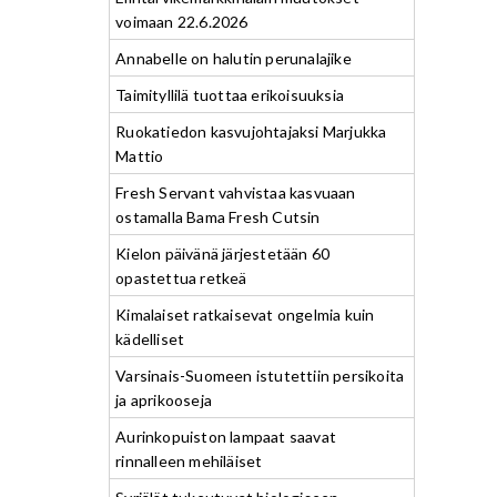
voimaan 22.6.2026
Annabelle on halutin perunalajike
Taimityllilä tuottaa erikoisuuksia
Ruokatiedon kasvujohtajaksi Marjukka
Mattio
Fresh Servant vahvistaa kasvuaan
ostamalla Bama Fresh Cutsin
Kielon päivänä järjestetään 60
opastettua retkeä
Kimalaiset ratkaisevat ongelmia kuin
kädelliset
Varsinais-Suomeen istutettiin persikoita
ja aprikooseja
Aurinkopuiston lampaat saavat
rinnalleen mehiläiset