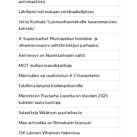
automaatiota
Lähifarmi tuli mukaan vertikaaliviljelyyn
Jetta Kulmala:”Luomuvihanneksille tavanomaisten
kohtelu”
K-Supermarket Mustapekan hedelmä- ja
vihannesosasto valittiin ketjun parhaaksi
Ketteryys on Nurmitarhojen valtti
MOT mollasi mansikkatiloja
Mäntsälän sai uudistetun K-Citymarketin
Edullista lämpöä biolämpökontilla
Männistön Puutarha Lopelta on Vuoden 2025
kukkien laatutuottaja
Salaatteja Wääksyn puutarhasta
Maa-artisokka on Rinnekarin bravuuri
OK Lännen Vihannes hakeutuu