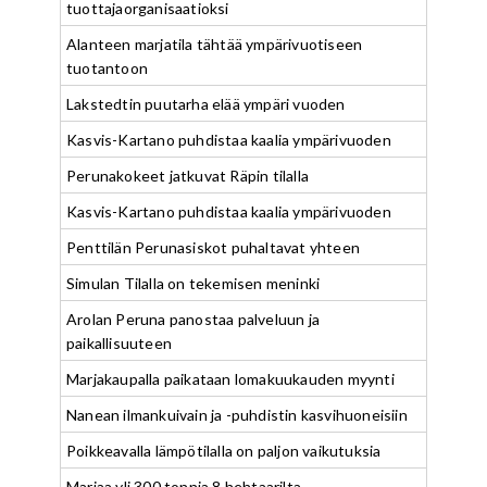
tuottajaorganisaatioksi
Alanteen marjatila tähtää ympärivuotiseen
tuotantoon
Lakstedtin puutarha elää ympäri vuoden
Kasvis-Kartano puhdistaa kaalia ympärivuoden
Perunakokeet jatkuvat Räpin tilalla
Kasvis-Kartano puhdistaa kaalia ympärivuoden
Penttilän Perunasiskot puhaltavat yhteen
Simulan Tilalla on tekemisen meninki
Arolan Peruna panostaa palveluun ja
paikallisuuteen
Marjakaupalla paikataan lomakuukauden myynti
Nanean ilmankuivain ja -puhdistin kasvihuoneisiin
Poikkeavalla lämpötilalla on paljon vaikutuksia
Marjaa yli 300 tonnia 8 hehtaarilta