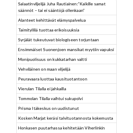
Salaatinviljelijä Juha Rautiainen:”Kaikille samat
säännöt – tai ei sääntöjä ollenkaan”
Alanteet kehittävät elämyspalvelua
Taimityllilä tuottaa erikoisuuksia
Syrjälät tukeutuvat biologiseen torjuntaan
Ensimmäiset Suonenjoen mansikat myytiin vapuksi
Monipuolisuus on kukkatarhan valtti
Vehviläinen on maan viljelijä
Peuravaara luottaa kausituotantoon
Vierulan Tilalla ei jahkailla
Tommolan Tilalla vaihtui sukupolvi
Prisma Itäkeskus on uudistunut
Kosken Marjat keräsi talvituotannosta kokemusta
Honkasen puutarhassa kehitetään Viherlinkin