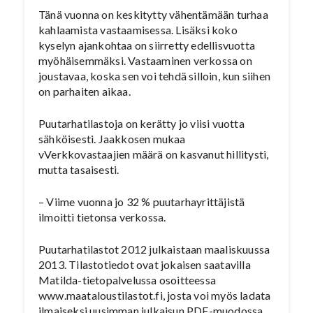
Tänä vuonna on keskitytty vähentämään turhaa
kahlaamista vastaamisessa. Lisäksi koko
kyselyn ajankohtaa on siirretty edellisvuotta
myöhäisemmäksi. Vastaaminen verkossa on
joustavaa, koska sen voi tehdä silloin, kun siihen
on parhaiten aikaa.
Puutarhatilastoja on kerätty jo viisi vuotta
sähköisesti. Jaakkosen mukaa
vVerkkovastaajien määrä on kasvanut hillitysti,
mutta tasaisesti.
– Viime vuonna jo 32 % puutarhayrittäjistä
ilmoitti tietonsa verkossa.
Puutarhatilastot 2012 julkaistaan maaliskuussa
2013. Tilastotiedot ovat jokaisen saatavilla
Matilda-tietopalvelussa osoitteessa
www.maataloustilastot.fi, josta voi myös ladata
ilmaiseksi uusimman julkaisun PDF-muodossa.