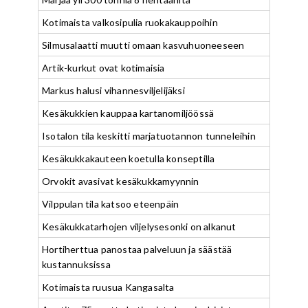
Kotimaista valkosipulia ruokakauppoihin
Silmusalaatti muutti omaan kasvuhuoneeseen
Artik-kurkut ovat kotimaisia
Markus halusi vihannesviljelijäksi
Kesäkukkien kauppaa kartanomiljöössä
Isotalon tila keskitti marjatuotannon tunneleihin
Kesäkukkakauteen koetulla konseptilla
Orvokit avasivat kesäkukkamyynnin
Vilppulan tila katsoo eteenpäin
Kesäkukkatarhojen viljelysesonki on alkanut
Hortiherttua panostaa palveluun ja säästää
kustannuksissa
Kotimaista ruusua Kangasalta