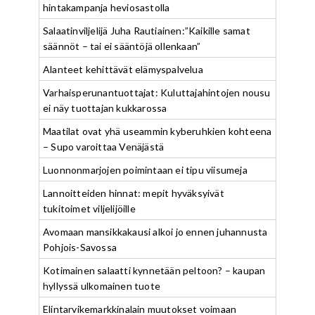
hintakampanja heviosastolla
Salaatinviljelijä Juha Rautiainen:”Kaikille samat
säännöt – tai ei sääntöjä ollenkaan”
Alanteet kehittävät elämyspalvelua
Varhaisperunantuottajat: Kuluttajahintojen nousu
ei näy tuottajan kukkarossa
Maatilat ovat yhä useammin kyberuhkien kohteena
– Supo varoittaa Venäjästä
Luonnonmarjojen poimintaan ei tipu viisumeja
Lannoitteiden hinnat: mepit hyväksyivät
tukitoimet viljelijöille
Avomaan mansikkakausi alkoi jo ennen juhannusta
Pohjois-Savossa
Kotimainen salaatti kynnetään peltoon? – kaupan
hyllyssä ulkomainen tuote
Elintarvikemarkkinalain muutokset voimaan