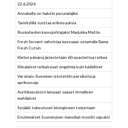
22.6.2026
Annabelle on halutin perunalajike
Taimityllilä tuottaa erikoisuuksia
Ruokatiedon kasvujohtajaksi Marjukka Mattio
Fresh Servant vahvistaa kasvuaan ostamalla Bama
Fresh Cutsin
Kielon päivänä järjestetään 60 opastettua retkeä
Kimalaiset ratkaisevat ongelmia kuin kädelliset
Varsinais-Suomeen istutettiin persikoita ja
aprikooseja
Aurinkopuiston lampaat saavat rinnalleen
mehiläiset
Syrjälät tukeutuvat biologiseen torjuntaan
Ensimmäiset Suonenjoen mansikat myytiin vapuksi