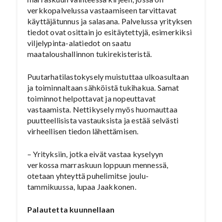
verkkopalvelussa vastaamiseen tarvittavat
käyttäjätunnus ja salasana. Palvelussa yrityksen
tiedot ovat osittain jo esitäytettyjä, esimerkiksi
viljelypinta-alatiedot on saatu
maataloushallinnon tukirekisteristä.
Puutarhatilastokysely muistuttaa ulkoasultaan
ja toiminnaltaan sähköistä tukihakua. Samat
toiminnot helpottavat ja nopeuttavat
vastaamista. Nettikysely myös huomauttaa
puutteellisista vastauksista ja estää selvästi
virheellisen tiedon lähettämisen.
– Yrityksiin, jotka eivät vastaa kyselyyn
verkossa marraskuun loppuun mennessä,
otetaan yhteyttä puhelimitse joulu-
tammikuussa, lupaa Jaakkonen.
Palautetta kuunnellaan