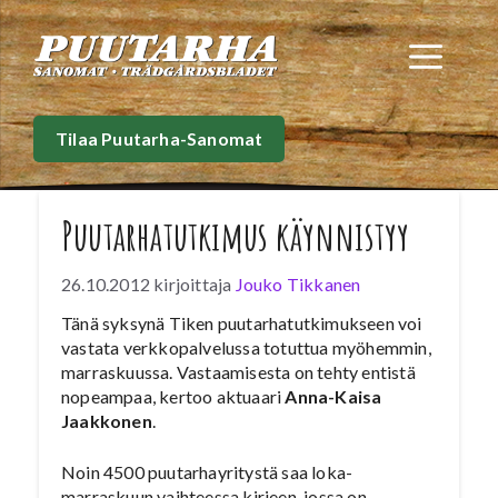
Siirry
sisältöön
Val
Tilaa Puutarha-Sanomat
Puutarhatutkimus käynnistyy
26.10.2012
kirjoittaja
Jouko Tikkanen
Tänä syksynä Tiken puutarhatutkimukseen voi
vastata verkkopalvelussa totuttua myöhemmin,
marraskuussa. Vastaamisesta on tehty entistä
nopeampaa, kertoo aktuaari
Anna-Kaisa
Jaakkonen
.
Noin 4500 puutarhayritystä saa loka-
marraskuun vaihteessa kirjeen, jossa on