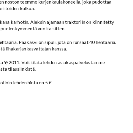
isen noston teemme kurjenkaulakoneella, joka pudottaa
ari töiden kulkua.
akana karhotin. Aleksin ajamaan traktoriin on kiinnitetty
t puolenkymmentä vuotta sitten.
taaria. Pääkasvi on sipuli, jota on runsaat 40 hehtaaria.
yötä lihakarjankasvattajan kanssa.
a 9/2011. Voit tilata lehden asiakaspalvelustamme
ta tilauslinkistä.
lloin lehden hinta on 5 €.