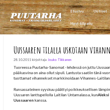
Siirry
sisältöön
Etusivu
Uutiset
Hevi-kilpailu
Uussaaren tilalla uskotaan vihan
28.10.2011
kirjoittaja
Jouko Tikkanen
Tuoreessa Puutarha-Sanomat -lehdessä on juttu Uussaaren 
pääkasvina on aina ollut sipuli. Lantusta saatiin tänä vu
tuottamat vihannekset markkinoidaan Vihannes-Laitilan
Runsassateinen syyskuu päättyi poikkeuksellisen lämpimä
Uussaren lanttupellolla Laitilan Untamalassa, kun
Aleksi
Uussaaren
kanssa.