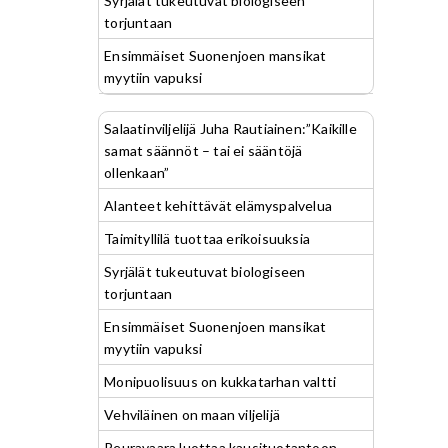
Syrjälät tukeutuvat biologiseen
torjuntaan
Ensimmäiset Suonenjoen mansikat
myytiin vapuksi
Salaatinviljelijä Juha Rautiainen:”Kaikille
samat säännöt – tai ei sääntöjä
ollenkaan”
Alanteet kehittävät elämyspalvelua
Taimityllilä tuottaa erikoisuuksia
Syrjälät tukeutuvat biologiseen
torjuntaan
Ensimmäiset Suonenjoen mansikat
myytiin vapuksi
Monipuolisuus on kukkatarhan valtti
Vehviläinen on maan viljelijä
Peuravaara luottaa kausituotantoon