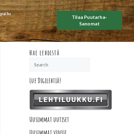
lpailu
Tilaa Puutarha-
Sanomat
Hae lehdistä
Lue Digilehtiä!
Uusimmat uutiset
Uusimmat videot