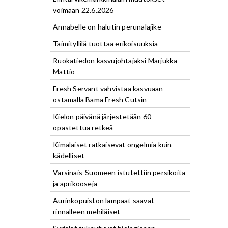
voimaan 22.6.2026
Annabelle on halutin perunalajike
Taimityllilä tuottaa erikoisuuksia
Ruokatiedon kasvujohtajaksi Marjukka
Mattio
Fresh Servant vahvistaa kasvuaan
ostamalla Bama Fresh Cutsin
Kielon päivänä järjestetään 60
opastettua retkeä
Kimalaiset ratkaisevat ongelmia kuin
kädelliset
Varsinais-Suomeen istutettiin persikoita
ja aprikooseja
Aurinkopuiston lampaat saavat
rinnalleen mehiläiset