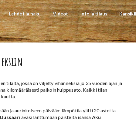
Lehdet ja haku
Videot
Info ja tilaus
Kansiki
neksiin
tilalta, jossa on viljelty vihanneksia jo 35 vuoden ajan ja
onna kilomääräisesti paikoin huippusato. Kaikki tilan
 kautta.
än ja aurinkoiseen päivään: lämpötila ylitti 20 astetta
 Uussaari
avasi lanttumaan päisteitä isänsä
Aku