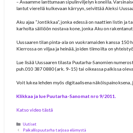
– Avaamme lanttumaan sipulinviljelyn koneilla. Varsina
lantut vierellä kulkevaan kärryyn, selvittää Aleksi Uussa
Aku ajaa ”Jontikkaa”, jonka edessä on naattien listin ja t
karholta säiliöön nostava kone, jonka Aku on rakentanu
Uussaaren tilan pinta-ala on vuokramaiden kanssa 150 heh
Kierrossa on viljaa ja heinää, joiden tiimoilta on yhteist
Lue lisää Uussaaren tilasta Puutarha-Sanomien numerost
puh.010 387 0880 (ark. 9–15) tai oikeassa palkissa olevas
Voit lukea lehden myös digitaalisena näköispainoksena, jo
Klikkaa ja lue Puutarha-Sanomat nro 9/2011.
Katso video tästä
Kategoriat
Uutiset
Paikallispuutarha tarjoaa elämystä