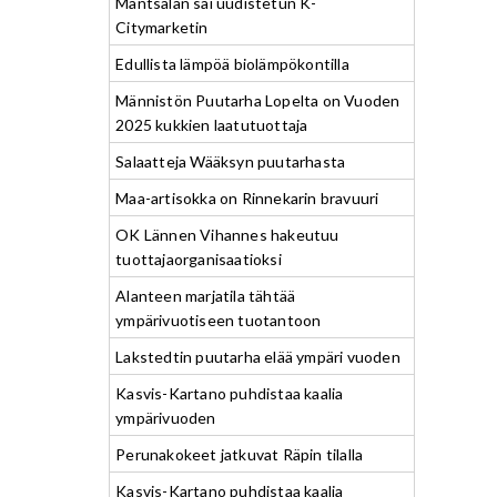
Mäntsälän sai uudistetun K-
Citymarketin
Edullista lämpöä biolämpökontilla
Männistön Puutarha Lopelta on Vuoden
2025 kukkien laatutuottaja
Salaatteja Wääksyn puutarhasta
Maa-artisokka on Rinnekarin bravuuri
OK Lännen Vihannes hakeutuu
tuottajaorganisaatioksi
Alanteen marjatila tähtää
ympärivuotiseen tuotantoon
Lakstedtin puutarha elää ympäri vuoden
Kasvis-Kartano puhdistaa kaalia
ympärivuoden
Perunakokeet jatkuvat Räpin tilalla
Kasvis-Kartano puhdistaa kaalia