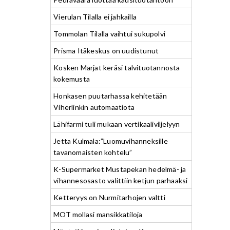
Vierulan Tilalla ei jahkailla
Tommolan Tilalla vaihtui sukupolvi
Prisma Itäkeskus on uudistunut
Kosken Marjat keräsi talvituotannosta
kokemusta
Honkasen puutarhassa kehitetään
Viherlinkin automaatiota
Lähifarmi tuli mukaan vertikaaliviljelyyn
Jetta Kulmala:”Luomuvihanneksille
tavanomaisten kohtelu”
K-Supermarket Mustapekan hedelmä- ja
vihannesosasto valittiin ketjun parhaaksi
Ketteryys on Nurmitarhojen valtti
MOT mollasi mansikkatiloja