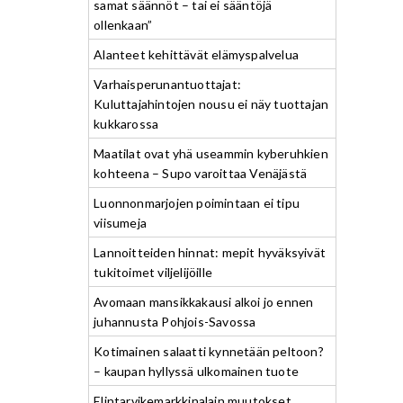
samat säännöt – tai ei sääntöjä
ollenkaan”
Alanteet kehittävät elämyspalvelua
Varhaisperunantuottajat:
Kuluttajahintojen nousu ei näy tuottajan
kukkarossa
Maatilat ovat yhä useammin kyberuhkien
kohteena – Supo varoittaa Venäjästä
Luonnonmarjojen poimintaan ei tipu
viisumeja
Lannoitteiden hinnat: mepit hyväksyivät
tukitoimet viljelijöille
Avomaan mansikkakausi alkoi jo ennen
juhannusta Pohjois-Savossa
Kotimainen salaatti kynnetään peltoon?
– kaupan hyllyssä ulkomainen tuote
Elintarvikemarkkinalain muutokset