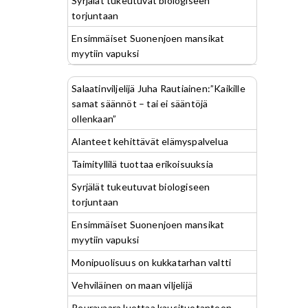
Syrjälät tukeutuvat biologiseen
torjuntaan
Ensimmäiset Suonenjoen mansikat
myytiin vapuksi
Salaatinviljelijä Juha Rautiainen:”Kaikille
samat säännöt – tai ei sääntöjä
ollenkaan”
Alanteet kehittävät elämyspalvelua
Taimityllilä tuottaa erikoisuuksia
Syrjälät tukeutuvat biologiseen
torjuntaan
Ensimmäiset Suonenjoen mansikat
myytiin vapuksi
Monipuolisuus on kukkatarhan valtti
Vehviläinen on maan viljelijä
Peuravaara luottaa kausituotantoon