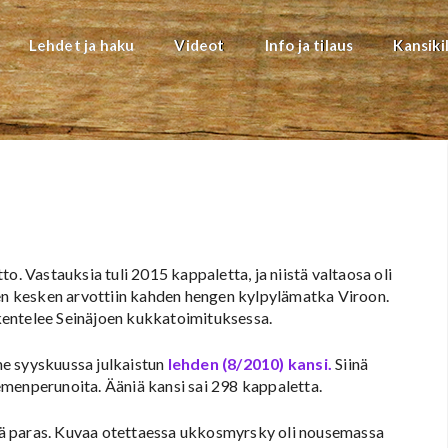
Lehdet ja haku
Videot
Info ja tilaus
Kansiki
o. Vastauksia tuli 2015 kappaletta, ja niistä valtaosa oli
den kesken arvottiin kahden hengen kylpylämatka Viroon.
kentelee Seinäjoen kukkatoimituksessa.
me syyskuussa julkaistun
lehden (8/2010) kansi.
Siinä
emenperunoita. Ääniä kansi sai 298 kappaletta.
ä paras. Kuvaa otettaessa ukkosmyrsky oli nousemassa