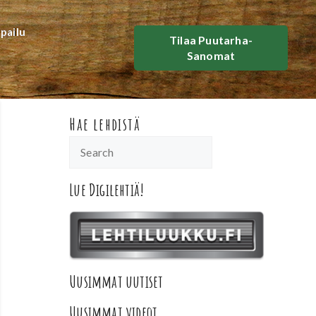
lpailu
Tilaa Puutarha-
Sanomat
Hae lehdistä
Lue Digilehtiä!
Uusimmat uutiset
Uusimmat videot