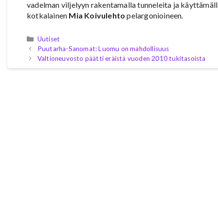
vadelman viljelyyn rakentamalla tunneleita ja käyttämäll
kotkalainen
Mia Koivulehto
pelargonioineen.
Kategoriat
Uutiset
Puutarha-Sanomat: Luomu on mahdollisuus
Valtioneuvosto päätti eräistä vuoden 2010 tukitasoista