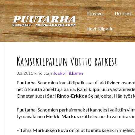
Siirry
sisältöön
Etusivu
Uutiset
Hevi-kilpailu
Kansikilpailun voitto ratkesi
3.3.2011
kirjoittaja
Jouko Tikkanen
Puutarha-Sanomien kansikilpailussa oli aktiivinen osanott
netin kautta annettuja ääniä. Kansikilpailuun vastannei
Onnetar suosi
Sari Rinto-Erkkoa
Seinäjoelta. Hän työs
Puutarha-Sanomien parhaimmaksi kanneksi valittiin vii
tyrnäväläinen
Heikki Markus
esittelee nostovalmiita si
– Tämä Markuksen kuva on ollut toimituksenkin mielest