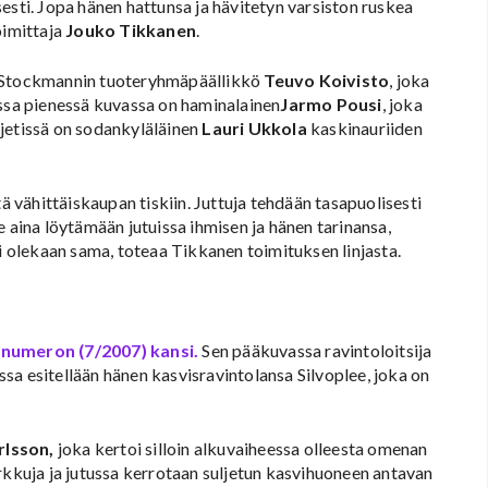
isesti. Jopa hänen hattunsa ja hävitetyn varsiston ruskea
oimittaja
Jouko Tikkanen
.
n Stockmannin tuoteryhmäpäällikkö
Teuvo Koivisto
, joka
essa pienessä kuvassa on haminalainen
Jarmo Pousi
, joka
jetissä on sodankyläläinen
Lauri Ukkola
kaskinauriiden
tä vähittäiskaupan tiskiin. Juttuja tehdään tasapuolisesti
e aina löytämään jutuissa ihmisen ja hänen tarinansa,
ei olekaan sama, toteaa Tikkanen toimituksen linjasta.
n
numeron (7/2007) kansi.
Sen pääkuvassa ravintoloitsija
ussa esitellään hänen kasvisravintolansa Silvoplee, joka on
rlsson,
joka kertoi silloin alkuvaiheessa olleesta omenan
rkkuja ja jutussa kerrotaan suljetun kasvihuoneen antavan