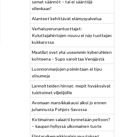
samat säännöt – tai ei sääntöjä
ollenkaan”
Alanteet kehittävät elämyspalvelua
Varhaisperunantuottajat:
Kuluttajahintojen nousu ei näy tuottajan
kukkarossa
Maatilat ovat yhä useammin kyberuhkien
kohteena – Supo varoittaa Venäjästä
Luonnonmarjojen poimintaan ei tipu
viisumeja
Lannoitteiden hinnat: mepit hyväksyivät
tukitoimet viljelijöille
Avomaan mansikkakausi alkoi jo ennen
juhannusta Pohjois-Savossa
Kotimainen salaatti kynnetään peltoon?
– kaupan hyllyssä ulkomainen tuote
Elintarvikemarkkinalain muutokset