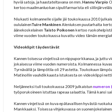
hyviä satoja, ja haastateltavana on mm.
Hannu Varpio
O
kertoo maailmanluokan sipulifarmarista eli siilinjärvelä
Niukasti kolmannelle sijalle jäi toukokuussa 2010 julkai
oululainen
Tuire Mankinen
Aleniuksen puutarhalta ker
äänekoskelainen
Taisto Poikonen
kertoo ruokohelpistä
viime vuoden toukokuussa kuvattu video tämän energiak
Videoklipit täydentävät
Kannen toisessa vinjetissä on nippuporkkanaa, ja juttu vi
jokaisessa viime vuoden numeroista. Kolmannessa kuva
Tyrnävällä ja lämpötila oli 29 astetta. Toukokuun lämpö
Matinollin vauhdikkaasta istuksesta on videoklippi netti
Neljänneksi tuli toukokuussa 2009 julkaistun
numeron (
työporukoineen istuttaa rapeaa salaattia. Tämä kansi sai 
Kannen vinjetissä on kuva epätavallisen hyvästä ruokak
Mankkaaksi. Toisessa vihjekuvassa on suonenjokelaine