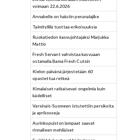
voimaan 22.6.2026
Annabelle on halutin perunalajike
Taimityllilä tuottaa erikoisuuksia
Ruokatiedon kasvujohtajaksi Marjukka
Mattio
Fresh Servant vahvistaa kasvuaan
ostamalla Bama Fresh Cutsin
Kielon päivänä järjestetään 60
opastettua retkeä
Kimalaiset ratkaisevat ongelmia kuin
kädelliset
Varsinais-Suomeen istutettiin persikoita
ja aprikooseja
Aurinkopuiston lampaat saavat
rinnalleen mehiläiset