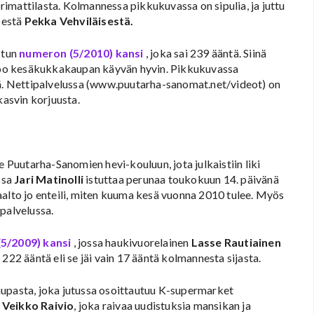
rimattilasta. Kolmannessa pikkukuvassa on sipulia, ja juttu
isestä
Pekka Vehviläisestä.
stun
numeron (5/2010) kansi
, joka sai 239 ääntä. Siinä
too kesäkukkakaupan käyvän hyvin. Pikkukuvassa
. Nettipalvelussa (www.puutarha-sanomat.net/videot) on
asvin korjuusta.
e Puutarha-Sanomien hevi-kouluun, jota julkaistiin liki
ssa
Jari Matinolli
istuttaa perunaa toukokuun 14. päivänä
aalto jo enteili, miten kuuma kesä vuonna 2010 tulee. Myös
palvelussa.
5/2009) kansi
, jossa haukivuorelainen
Lasse Rautiainen
222 ääntä eli se jäi vain 17 ääntä kolmannesta sijasta.
aupasta, joka jutussa osoittautuu K-supermarket
n
Veikko Raivio
, joka raivaa uudistuksia mansikan ja