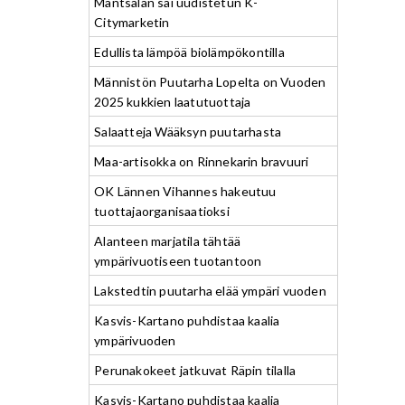
Mäntsälän sai uudistetun K-
Citymarketin
Edullista lämpöä biolämpökontilla
Männistön Puutarha Lopelta on Vuoden
2025 kukkien laatutuottaja
Salaatteja Wääksyn puutarhasta
Maa-artisokka on Rinnekarin bravuuri
OK Lännen Vihannes hakeutuu
tuottajaorganisaatioksi
Alanteen marjatila tähtää
ympärivuotiseen tuotantoon
Lakstedtin puutarha elää ympäri vuoden
Kasvis-Kartano puhdistaa kaalia
ympärivuoden
Perunakokeet jatkuvat Räpin tilalla
Kasvis-Kartano puhdistaa kaalia