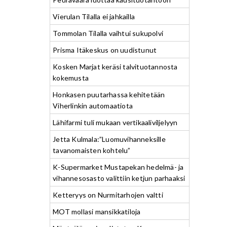
Vierulan Tilalla ei jahkailla
Tommolan Tilalla vaihtui sukupolvi
Prisma Itäkeskus on uudistunut
Kosken Marjat keräsi talvituotannosta
kokemusta
Honkasen puutarhassa kehitetään
Viherlinkin automaatiota
Lähifarmi tuli mukaan vertikaaliviljelyyn
Jetta Kulmala:”Luomuvihanneksille
tavanomaisten kohtelu”
K-Supermarket Mustapekan hedelmä- ja
vihannesosasto valittiin ketjun parhaaksi
Ketteryys on Nurmitarhojen valtti
MOT mollasi mansikkatiloja