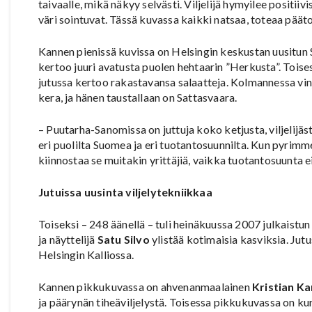
taivaalle, mikä näkyy selvästi. Viljelijä hymyilee positiiv
väri sointuvat. Tässä kuvassa kaikki natsaa, toteaa päät
Kannen pienissä kuvissa on Helsingin keskustan uusitu
kertoo juuri avatusta puolen hehtaarin ”Herkusta”. Tois
jutussa kertoo rakastavansa salaatteja. Kolmannessa vin
kera, ja hänen taustallaan on Sattasvaara.
– Puutarha-Sanomissa on juttuja koko ketjusta, viljelijäs
eri puolilta Suomea ja eri tuotantosuunnilta. Kun pyrimm
kiinnostaa se muitakin yrittäjiä, vaikka tuotantosuunta 
Jutuissa uusinta viljelytekniikkaa
Toiseksi – 248 äänellä – tuli heinäkuussa 2007 julkaistu
ja näyttelijä
Satu Silvo
ylistää kotimaisia kasviksia. Jut
Helsingin Kalliossa.
Kannen pikkukuvassa on ahvenanmaalainen
Kristian Ka
ja päärynän tiheäviljelystä. Toisessa pikkukuvassa on ku