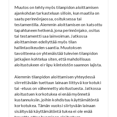
Muutos on tehty myös tilanpidon aloittamisen
ajankohdan tarkasteluun silloin, kun maatila on
saatu perinnönjaossa, osituksessa tai
testamentilla. Aiemmin aloittamisen on katsottu
tapahtuneen hetkenä, jona perinnönjako, ositus
tai testamentti saa lainvoiman. Jatkossa
aloittaminen edellyttää myös tilan
hallintaoikeuden saantia. Muutoksen
tavoitteena on yhtenäistää tulevien tilanpidon
jatkajien kohtelua siten, että mahdollisuus
aloitustukeen ei riipu kiinteistön saannon lajista.
Aiemmin tilanpidon aloittamisen yhteydessä
siirrettävään tuettuun lainaan liittyvä korkotuki
tai -etuus on vähennetty aloitustuesta. Jatkossa
aloitustuen korkotukea ei enää myönnetä
kustannuksiin, joihin kohdistuu käyttämätöntä
korkotukea. Tämän vuoksi siirtyvään lainaan
sisältyvää käyttämätöntä tukea ei ole enää
tarvetta ottaa huomioon aloitustuen