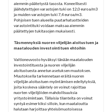
aiemmin päätetystä tasosta. Koneellisesti
jäähdytettyjen varastojen tuki on 12,0 euroa/m3
ja muiden varastojen tuki 7,4 euroa/m3.
Pohjoisen tuen alueella puutarhatuotteiden
varastointituki voidaan maksaa aiemmin
päätettyjen tukitasojen mukaisesti.
Täsmennyksiä nuoren viljelijän aloitustuen ja
maatalouden investointituen ehtoihin
Valtioneuvosto hyväksyi tänään maatalouden
investointituesta ja nuoren viljelijän
aloitustuesta annetun asetuksen muutoksen.
Muutoksella tarkennetaan eräitä nuoren
viljelijän aloitustuen myöntämisen edellytyksiä,
joita koskeva sääntely on voinut rajoittaa
nuorten viljelijöiden mahdollisuuksia
yritystoimintaan. Tällaisia tilanteita on voinut
syntyä esimerkiksi silloin, kun maataloutta
halutaan harjoittaa yhteisömuotoisessa