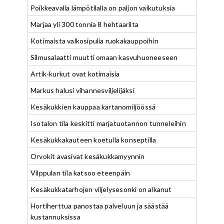
Poikkeavalla lämpötilalla on paljon vaikutuksia
Marjaa yli 300 tonnia 8 hehtaarilta
Kotimaista valkosipulia ruokakauppoihin
Silmusalaatti muutti omaan kasvuhuoneeseen
Artik-kurkut ovat kotimaisia
Markus halusi vihannesviljelijäksi
Kesäkukkien kauppaa kartanomiljöössä
Isotalon tila keskitti marjatuotannon tunneleihin
Kesäkukkakauteen koetulla konseptilla
Orvokit avasivat kesäkukkamyynnin
Vilppulan tila katsoo eteenpäin
Kesäkukkatarhojen viljelysesonki on alkanut
Hortiherttua panostaa palveluun ja säästää
kustannuksissa