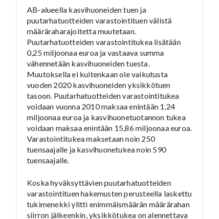
AB-alueella kasvihuoneiden tuen ja
puutarhatuotteiden varastointituen välistä
määräraharajoitetta muutetaan.
Puutarhatuotteiden varastointitukea lisätään
0,25 miljoonaa euroa ja vastaava summa
vähennetään kasvihuoneiden tuesta.
Muutoksella ei kuitenkaan ole vaikutusta
vuoden 2020 kasvihuoneiden yksikkötuen
tasoon. Puutarhatuotteiden varastointitukea
voidaan vuonna 2010 maksaa enintään 1,24
miljoonaa euroa ja kasvihuonetuotannon tukea
voidaan maksaa enintään 15,86 miljoonaa euroa.
Varastointitukea maksetaan noin 250
tuensaajalle ja kasvihuonetukea noin 590
tuensaajalle.
Koska hyväksyttävien puutarhatuotteiden
varastointituen hakemusten perusteella laskettu
tukimenekki ylitti enimmäismäärän määrärahan
siirron jälkeenkin, yksikkötukea on alennettava