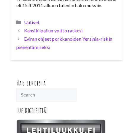
eli 15.4.2011 alkaen tuleviin hakemuksiin.
Kategoriat
Uutiset
Kansikilpailun voitto ratkesi
Eviran ohjeet porkkanoiden Yersinia-riskin
pienentämiseksi
Hae lehdistä
Lue Digilehtiä!