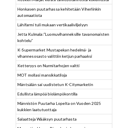
Honkasen puutarhassa kehitetään Viherlinkin
automaatiota
Lähifarmi tuli mukaan vertikaaliviljelyyn
Jetta Kulmala:”Luomuvihanneksille tavanomaisten
kohtelu”
K-Supermarket Mustapekan hedelmä- ja
vihannesosasto valittiin ketjun parhaaksi
Ketteryys on Nurmitarhojen valtti
MOT mollasi mansikkatiloja
Mäntsälän sai uudistetun K-Citymarketin
Edullista lämpöä biolämpökontilla
Männistön Puutarha Lopelta on Vuoden 2025
kukkien laatutuottaja
Salaatteja Wääksyn puutarhasta