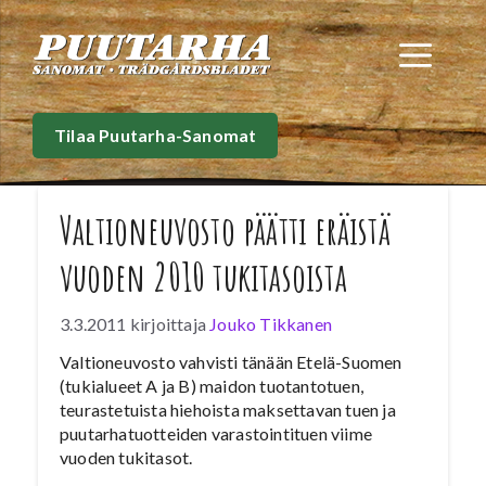
Siirry
sisältöön
Val
Tilaa Puutarha-Sanomat
Valtioneuvosto päätti eräistä
vuoden 2010 tukitasoista
3.3.2011
kirjoittaja
Jouko Tikkanen
Valtioneuvosto vahvisti tänään Etelä-Suomen
(tukialueet A ja B) maidon tuotantotuen,
teurastetuista hiehoista maksettavan tuen ja
puutarhatuotteiden varastointituen viime
vuoden tukitasot.