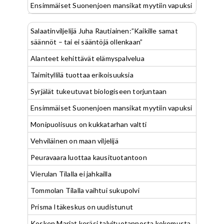
Ensimmäiset Suonenjoen mansikat myytiin vapuksi
Salaatinviljelijä Juha Rautiainen:”Kaikille samat
säännöt – tai ei sääntöjä ollenkaan”
Alanteet kehittävät elämyspalvelua
Taimityllilä tuottaa erikoisuuksia
Syrjälät tukeutuvat biologiseen torjuntaan
Ensimmäiset Suonenjoen mansikat myytiin vapuksi
Monipuolisuus on kukkatarhan valtti
Vehviläinen on maan viljelijä
Peuravaara luottaa kausituotantoon
Vierulan Tilalla ei jahkailla
Tommolan Tilalla vaihtui sukupolvi
Prisma Itäkeskus on uudistunut
Kosken Marjat keräsi talvituotannosta kokemusta