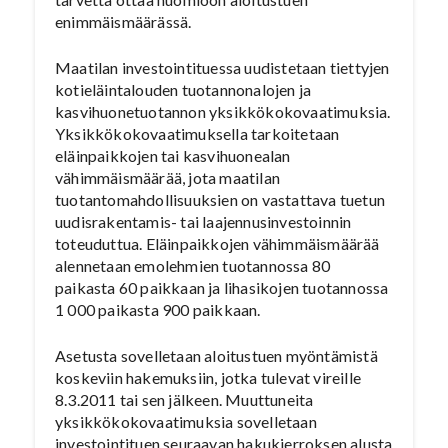
enimmäismäärässä.
Maatilan investointituessa uudistetaan tiettyjen
kotieläintalouden tuotannonalojen ja
kasvihuonetuotannon yksikkökokovaatimuksia.
Yksikkökokovaatimuksella tarkoitetaan
eläinpaikkojen tai kasvihuonealan
vähimmäismäärää, jota maatilan
tuotantomahdollisuuksien on vastattava tuetun
uudisrakentamis- tai laajennusinvestoinnin
toteuduttua. Eläinpaikkojen vähimmäismäärää
alennetaan emolehmien tuotannossa 80
paikasta 60 paikkaan ja lihasikojen tuotannossa
1 000 paikasta 900 paikkaan.
Asetusta sovelletaan aloitustuen myöntämistä
koskeviin hakemuksiin, jotka tulevat vireille
8.3.2011 tai sen jälkeen. Muuttuneita
yksikkökokovaatimuksia sovelletaan
investointituen seuraavan hakukierroksen alusta