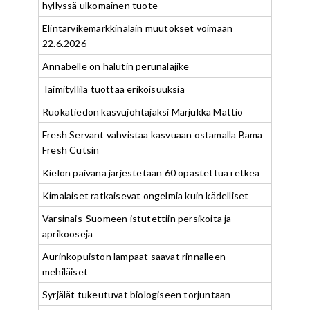
hyllyssä ulkomainen tuote
Elintarvikemarkkinalain muutokset voimaan
22.6.2026
Annabelle on halutin perunalajike
Taimityllilä tuottaa erikoisuuksia
Ruokatiedon kasvujohtajaksi Marjukka Mattio
Fresh Servant vahvistaa kasvuaan ostamalla Bama
Fresh Cutsin
Kielon päivänä järjestetään 60 opastettua retkeä
Kimalaiset ratkaisevat ongelmia kuin kädelliset
Varsinais-Suomeen istutettiin persikoita ja
aprikooseja
Aurinkopuiston lampaat saavat rinnalleen
mehiläiset
Syrjälät tukeutuvat biologiseen torjuntaan