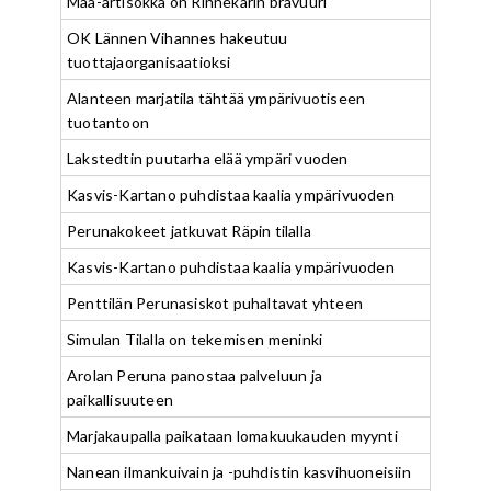
Maa-artisokka on Rinnekarin bravuuri
OK Lännen Vihannes hakeutuu
tuottajaorganisaatioksi
Alanteen marjatila tähtää ympärivuotiseen
tuotantoon
Lakstedtin puutarha elää ympäri vuoden
Kasvis-Kartano puhdistaa kaalia ympärivuoden
Perunakokeet jatkuvat Räpin tilalla
Kasvis-Kartano puhdistaa kaalia ympärivuoden
Penttilän Perunasiskot puhaltavat yhteen
Simulan Tilalla on tekemisen meninki
Arolan Peruna panostaa palveluun ja
paikallisuuteen
Marjakaupalla paikataan lomakuukauden myynti
Nanean ilmankuivain ja -puhdistin kasvihuoneisiin