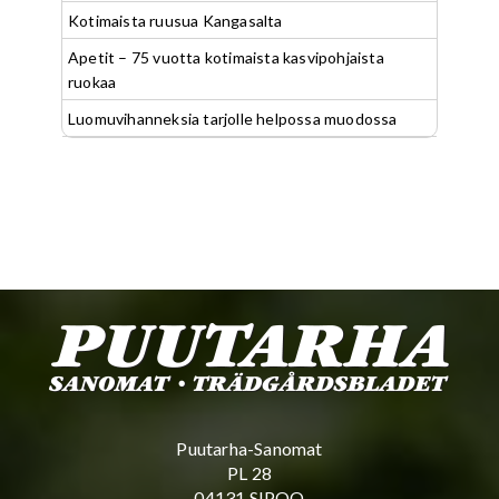
Kotimaista ruusua Kangasalta
Apetit – 75 vuotta kotimaista kasvipohjaista
ruokaa
Luomuvihanneksia tarjolle helpossa muodossa
Puutarha-Sanomat
PL 28
04131 SIPOO