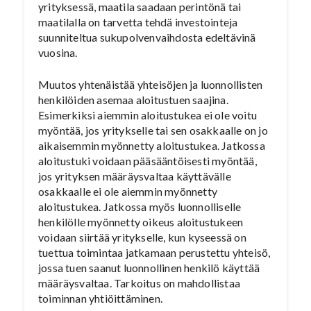
yrityksessä, maatila saadaan perintönä tai
maatilalla on tarvetta tehdä investointeja
suunniteltua sukupolvenvaihdosta edeltävinä
vuosina.
Muutos yhtenäistää yhteisöjen ja luonnollisten
henkilöiden asemaa aloitustuen saajina.
Esimerkiksi aiemmin aloitustukea ei ole voitu
myöntää, jos yritykselle tai sen osakkaalle on jo
aikaisemmin myönnetty aloitustukea. Jatkossa
aloitustuki voidaan pääsääntöisesti myöntää,
jos yrityksen määräysvaltaa käyttävälle
osakkaalle ei ole aiemmin myönnetty
aloitustukea. Jatkossa myös luonnolliselle
henkilölle myönnetty oikeus aloitustukeen
voidaan siirtää yritykselle, kun kyseessä on
tuettua toimintaa jatkamaan perustettu yhteisö,
jossa tuen saanut luonnollinen henkilö käyttää
määräysvaltaa. Tarkoitus on mahdollistaa
toiminnan yhtiöittäminen.