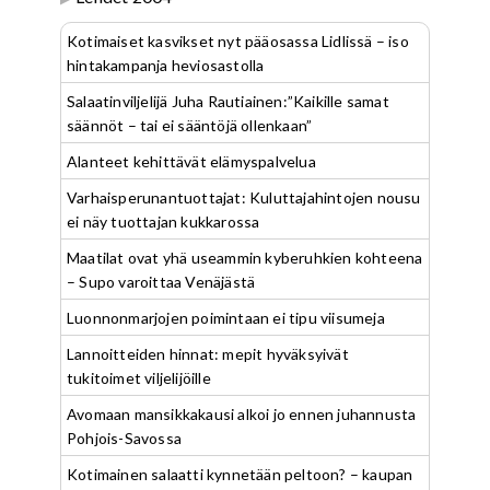
Kotimaiset kasvikset nyt pääosassa Lidlissä – iso
hintakampanja heviosastolla
Salaatinviljelijä Juha Rautiainen:”Kaikille samat
säännöt – tai ei sääntöjä ollenkaan”
Alanteet kehittävät elämyspalvelua
Varhaisperunantuottajat: Kuluttajahintojen nousu
ei näy tuottajan kukkarossa
Maatilat ovat yhä useammin kyberuhkien kohteena
– Supo varoittaa Venäjästä
Luonnonmarjojen poimintaan ei tipu viisumeja
Lannoitteiden hinnat: mepit hyväksyivät
tukitoimet viljelijöille
Avomaan mansikkakausi alkoi jo ennen juhannusta
Pohjois-Savossa
Kotimainen salaatti kynnetään peltoon? – kaupan