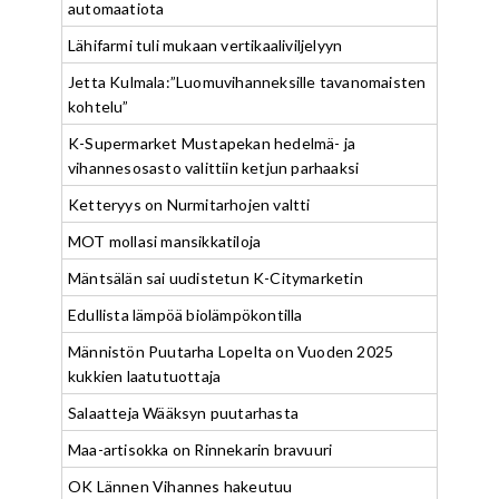
automaatiota
Lähifarmi tuli mukaan vertikaaliviljelyyn
Jetta Kulmala:”Luomuvihanneksille tavanomaisten
kohtelu”
K-Supermarket Mustapekan hedelmä- ja
vihannesosasto valittiin ketjun parhaaksi
Ketteryys on Nurmitarhojen valtti
MOT mollasi mansikkatiloja
Mäntsälän sai uudistetun K-Citymarketin
Edullista lämpöä biolämpökontilla
Männistön Puutarha Lopelta on Vuoden 2025
kukkien laatutuottaja
Salaatteja Wääksyn puutarhasta
Maa-artisokka on Rinnekarin bravuuri
OK Lännen Vihannes hakeutuu