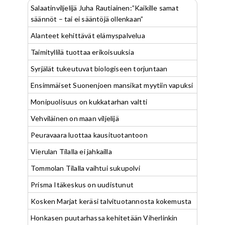
Salaatinviljelijä Juha Rautiainen:”Kaikille samat
säännöt – tai ei sääntöjä ollenkaan”
Alanteet kehittävät elämyspalvelua
Taimityllilä tuottaa erikoisuuksia
Syrjälät tukeutuvat biologiseen torjuntaan
Ensimmäiset Suonenjoen mansikat myytiin vapuksi
Monipuolisuus on kukkatarhan valtti
Vehviläinen on maan viljelijä
Peuravaara luottaa kausituotantoon
Vierulan Tilalla ei jahkailla
Tommolan Tilalla vaihtui sukupolvi
Prisma Itäkeskus on uudistunut
Kosken Marjat keräsi talvituotannosta kokemusta
Honkasen puutarhassa kehitetään Viherlinkin