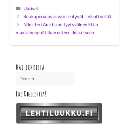
Kategoriat
Uutiset
Ruokaperunavarastot ehtyvät – vienti vetää
Ministeri Anttila on tyytyväinen EU:n
maatalouspolitiikan uuteen linjaukseen
Hae lehdistä
Lue Digilehtiä!