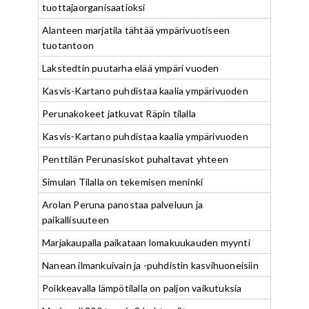
tuottajaorganisaatioksi
Alanteen marjatila tähtää ympärivuotiseen
tuotantoon
Lakstedtin puutarha elää ympäri vuoden
Kasvis-Kartano puhdistaa kaalia ympärivuoden
Perunakokeet jatkuvat Räpin tilalla
Kasvis-Kartano puhdistaa kaalia ympärivuoden
Penttilän Perunasiskot puhaltavat yhteen
Simulan Tilalla on tekemisen meninki
Arolan Peruna panostaa palveluun ja
paikallisuuteen
Marjakaupalla paikataan lomakuukauden myynti
Nanean ilmankuivain ja -puhdistin kasvihuoneisiin
Poikkeavalla lämpötilalla on paljon vaikutuksia