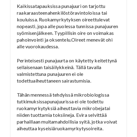
Kaikissatapauksissa punajuuri on tarjottu
raakaraasteenahenkilöstöravintoloissa tai
kouluissa. Ruokamyrkytyksen oireettulevat
nopeasti, jopa alle puolessa tunnissa punajuuren
syömisenjälkeen. Tyypillisin oire on voimakas
pahoinvointi ja oksentelu.Oireet menevät ohi
alle vuorokaudessa.
Perinteisesti punajuurta on käytetty keitettynä
sellaisenaan taisäilykkeinä. Tällä tavalla
valmistettuna punajuuren ei ole
todettuaiheuttaneen sairastumisia.
Tähän mennessä tehdyissä mikrobiologissa
tutkimuksissapunajuurissa ei ole todettu
ruokamyrkytyksiä aiheuttavia mikrobejatai
niiden tuottamia toksiineja. Evira selvittää
parhaillaan muitamahdollisia syitä, jotka voivat
aiheuttaa kyseisiäruokamyrkytysoireita.