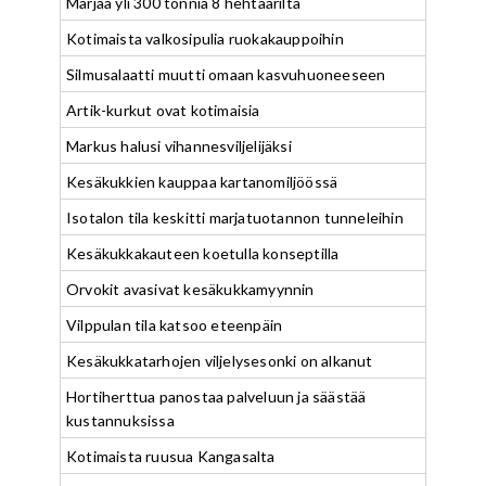
Marjaa yli 300 tonnia 8 hehtaarilta
Kotimaista valkosipulia ruokakauppoihin
Silmusalaatti muutti omaan kasvuhuoneeseen
Artik-kurkut ovat kotimaisia
Markus halusi vihannesviljelijäksi
Kesäkukkien kauppaa kartanomiljöössä
Isotalon tila keskitti marjatuotannon tunneleihin
Kesäkukkakauteen koetulla konseptilla
Orvokit avasivat kesäkukkamyynnin
Vilppulan tila katsoo eteenpäin
Kesäkukkatarhojen viljelysesonki on alkanut
Hortiherttua panostaa palveluun ja säästää
kustannuksissa
Kotimaista ruusua Kangasalta