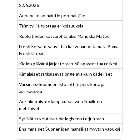
22.6.2026
Annabelle on halutin perunalajike
Taimityllilä tuottaa erikoisuuksia
Ruokatiedon kasvujohtajaksi Marjukka Mattio
Fresh Servant vahvistaa kasvuaan ostamalla Bama
Fresh Cutsin
Kielon päivänä järjestetään 60 opastettua retkeä
Kimalaiset ratkaisevat ongelmia kuin kädelliset
Varsinais-Suomeen istutettiin persikoita ja
aprikooseja
Aurinkopuiston lampaat saavat rinnalleen
mehiläiset
Syrjälät tukeutuvat biologiseen torjuntaan
Ensimmäiset Suonenjoen mansikat myytiin vapuksi