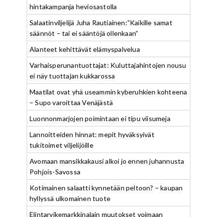
hintakampanja heviosastolla
Salaatinviljelijä Juha Rautiainen:”Kaikille samat
säännöt – tai ei sääntöjä ollenkaan”
Alanteet kehittävät elämyspalvelua
Varhaisperunantuottajat: Kuluttajahintojen nousu
ei näy tuottajan kukkarossa
Maatilat ovat yhä useammin kyberuhkien kohteena
– Supo varoittaa Venäjästä
Luonnonmarjojen poimintaan ei tipu viisumeja
Lannoitteiden hinnat: mepit hyväksyivät
tukitoimet viljelijöille
Avomaan mansikkakausi alkoi jo ennen juhannusta
Pohjois-Savossa
Kotimainen salaatti kynnetään peltoon? – kaupan
hyllyssä ulkomainen tuote
Elintarvikemarkkinalain muutokset voimaan