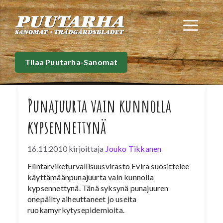
Siirry
sisältöön
Val
Tilaa Puutarha-Sanomat
Punajuurta vain kunnolla
kypsennettynä
16.11.2010
kirjoittaja
Jouko Tikkanen
Elintarviketurvallisuusvirasto Evira suosittelee
käyttämäänpunajuurta vain kunnolla
kypsennettynä. Tänä syksynä punajuuren
onepäilty aiheuttaneet jo useita
ruokamyrkytysepidemioita.