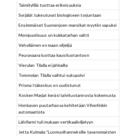
Taimityllilä tuottaa erikoisuuksia
Syrjälät tukeutuvat biologiseen torjuntaan
Ensimmäiset Suonenjoen mansikat myytiin vapuksi
Monipuolisuus on kukkatarhan valtti
Vehviläinen on maan viljelijä
Peuravaara luottaa kausituotantoon
Vierulan Tilalla ei jahkailla
Tommolan Tilalla vaihtui sukupolvi
Prisma Itäkeskus on uudistunut
Kosken Marjat keräsi talvituotannosta kokemusta
Honkasen puutarhassa kehitetään Viherlinkin
automaatiota
Lähifarmi tuli mukaan vertikaaliviljelyyn
Jetta Kulmala:”Luomuvihanneksille tavanomaisten