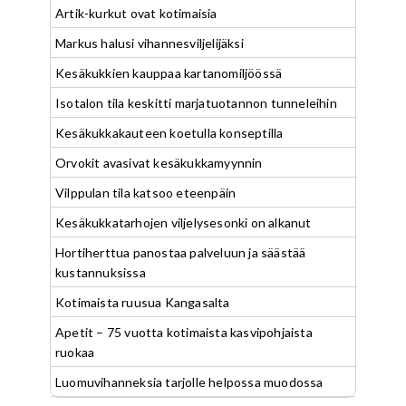
Artik-kurkut ovat kotimaisia
Markus halusi vihannesviljelijäksi
Kesäkukkien kauppaa kartanomiljöössä
Isotalon tila keskitti marjatuotannon tunneleihin
Kesäkukkakauteen koetulla konseptilla
Orvokit avasivat kesäkukkamyynnin
Vilppulan tila katsoo eteenpäin
Kesäkukkatarhojen viljelysesonki on alkanut
Hortiherttua panostaa palveluun ja säästää
kustannuksissa
Kotimaista ruusua Kangasalta
Apetit – 75 vuotta kotimaista kasvipohjaista
ruokaa
Luomuvihanneksia tarjolle helpossa muodossa