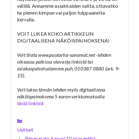
välillä. Annamme asiakkaiden valita, ottavatko
he pienen kimpun vai paljon tulppaaneita
kerralla.
VOIT LUKEA KOKO ARTIKKELIN
DIGITAALISENA NÄKÖISPAINOKSENA!
Voit tilata www.puutarha-sanomat.net -lehden
oikeassa palkissa olevasta linkistä tai
asiakaspalvelustamme puh. 010387 0880 (ark. 9-
15).
Voit lukea tämän lehden myös digitaalisena
näköispainoksena 5 euron verkkomaksulla
tästä linkistä
Kategoriat
Uutiset
Perunasato kasvoi 10 prosenttia