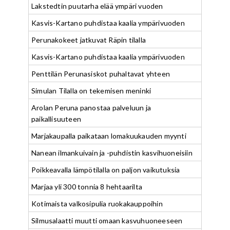
Lakstedtin puutarha elää ympäri vuoden
Kasvis-Kartano puhdistaa kaalia ympärivuoden
Perunakokeet jatkuvat Räpin tilalla
Kasvis-Kartano puhdistaa kaalia ympärivuoden
Penttilän Perunasiskot puhaltavat yhteen
Simulan Tilalla on tekemisen meninki
Arolan Peruna panostaa palveluun ja
paikallisuuteen
Marjakaupalla paikataan lomakuukauden myynti
Nanean ilmankuivain ja -puhdistin kasvihuoneisiin
Poikkeavalla lämpötilalla on paljon vaikutuksia
Marjaa yli 300 tonnia 8 hehtaarilta
Kotimaista valkosipulia ruokakauppoihin
Silmusalaatti muutti omaan kasvuhuoneeseen