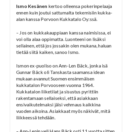
Ismo Kesänen
kertoo olleensa pokerinpelaaja
ennen kuin joutui sattumalta tekemisiin kukka-
alan kanssa Porvoon Kukkatalo Oy:ssä.
– Jos on kukkakauppiaan kanssa naimisissa, ei
voi olla alaa oppimatta. Luonteeni on lisäksi
sellainen, että jos jossakin olen mukana, haluan
tietää siitä kaiken, sanoo Ismo.
Ismon ex-puoliso on Ann-Len Bäck, jonka isä
Gunnar Bäck oli Tanskasta saamansa idean
mukaan avannut Suomen ensimmäisen
kukkatalon Porvooseen vuonna 1964.
Kukkatalon liiketilat ja sisustus pyrittiin
rakentamaan sellaiseksi, että asiakkaan
ensivaikutelmaksi jäisi vehmaus kaikkina
vuoden aikoina. Asiakkaat myös näkivät, mitä
liikkeessä tehdään.
– Ann-Lenin veli Hans Bäck osti 11 vuotta sitten