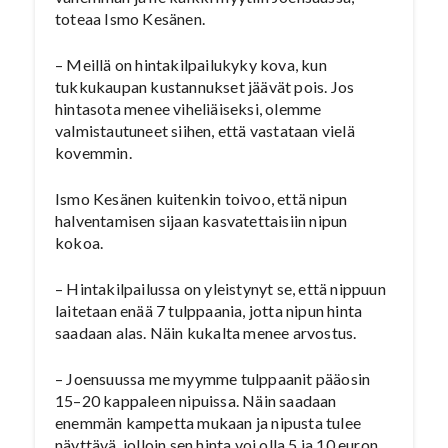
toteaa Ismo Kesänen.
– Meillä on hintakilpailukyky kova, kun
tukkukaupan kustannukset jäävät pois. Jos
hintasota menee viheliäiseksi, olemme
valmistautuneet siihen, että vastataan vielä
kovemmin.
Ismo Kesänen kuitenkin toivoo, että nipun
halventamisen sijaan kasvatettaisiin nipun
kokoa.
– Hintakilpailussa on yleistynyt se, että nippuun
laitetaan enää 7 tulppaania, jotta nipun hinta
saadaan alas. Näin kukalta menee arvostus.
– Joensuussa me myymme tulppaanit pääosin
15–20 kappaleen nipuissa. Näin saadaan
enemmän kampetta mukaan ja nipusta tulee
näyttävä, jolloin sen hinta voi olla 5 ja 10 euron