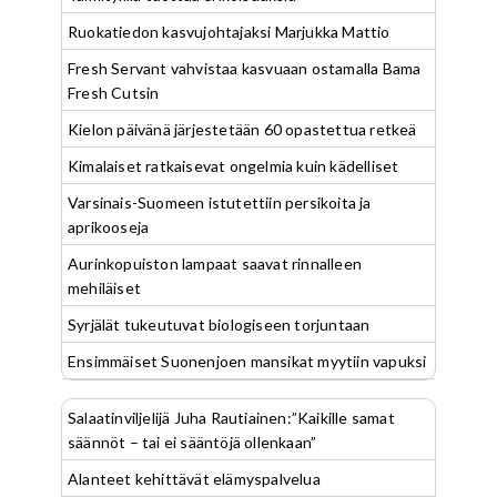
Ruokatiedon kasvujohtajaksi Marjukka Mattio
Fresh Servant vahvistaa kasvuaan ostamalla Bama
Fresh Cutsin
Kielon päivänä järjestetään 60 opastettua retkeä
Kimalaiset ratkaisevat ongelmia kuin kädelliset
Varsinais-Suomeen istutettiin persikoita ja
aprikooseja
Aurinkopuiston lampaat saavat rinnalleen
mehiläiset
Syrjälät tukeutuvat biologiseen torjuntaan
Ensimmäiset Suonenjoen mansikat myytiin vapuksi
Salaatinviljelijä Juha Rautiainen:”Kaikille samat
säännöt – tai ei sääntöjä ollenkaan”
Alanteet kehittävät elämyspalvelua