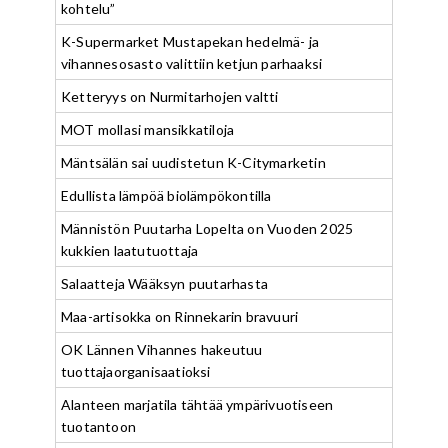
kohtelu”
K-Supermarket Mustapekan hedelmä- ja
vihannesosasto valittiin ketjun parhaaksi
Ketteryys on Nurmitarhojen valtti
MOT mollasi mansikkatiloja
Mäntsälän sai uudistetun K-Citymarketin
Edullista lämpöä biolämpökontilla
Männistön Puutarha Lopelta on Vuoden 2025
kukkien laatutuottaja
Salaatteja Wääksyn puutarhasta
Maa-artisokka on Rinnekarin bravuuri
OK Lännen Vihannes hakeutuu
tuottajaorganisaatioksi
Alanteen marjatila tähtää ympärivuotiseen
tuotantoon