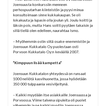
Joensuusta konkurssiin menneen
perhospuutarhan kiinteistön ja pyysi minua
konsultoimaan sinne kukkakaupan. Se oli
lokakuuta ja lupasin olla joulun yli. Joulu koitti ja
läksin pois, mutta Hans soitti pyytäen takaisin ja
sillä tiellä olen edelleen, naurahtaa Ismo.
– Myöhemmin ostin siitä osake-enemmistön ja
Joensuun Kukkatalo Oy puolestaan osti
Porvoon Kukkatalo Oy:n keväällä 2007.
”Kimppuun lisää kampetta”
Joensuun Kukkatalon yhteydessä on runsaat
1000 neliötä kasvihuonetta, jossa hyödetään
350 000 tulppaania vesiviljeltynä.
– Kaikki myydään itse asiakkaille Joensuussa ja
Porvoossa. Viime talvena sipuleita oli puolet
vähemmän ja ne kaikki myytiin Joensuussa,