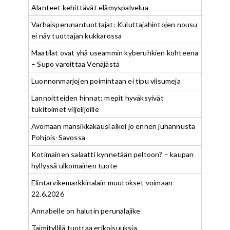
Alanteet kehittävät elämyspalvelua
Varhaisperunantuottajat: Kuluttajahintojen nousu
ei näy tuottajan kukkarossa
Maatilat ovat yhä useammin kyberuhkien kohteena
– Supo varoittaa Venäjästä
Luonnonmarjojen poimintaan ei tipu viisumeja
Lannoitteiden hinnat: mepit hyväksyivät
tukitoimet viljelijöille
Avomaan mansikkakausi alkoi jo ennen juhannusta
Pohjois-Savossa
Kotimainen salaatti kynnetään peltoon? – kaupan
hyllyssä ulkomainen tuote
Elintarvikemarkkinalain muutokset voimaan
22.6.2026
Annabelle on halutin perunalajike
Taimityllilä tuottaa erikoisuuksia