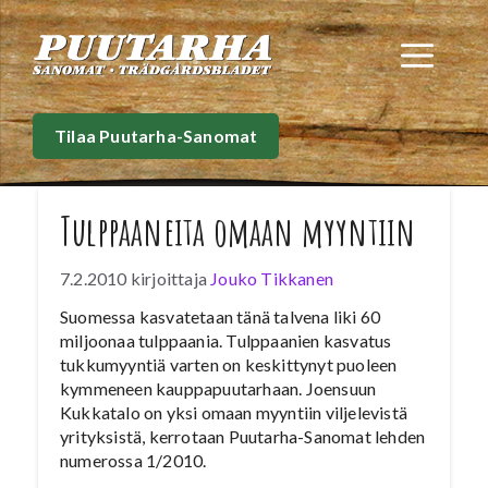
Siirry
sisältöön
Val
Tilaa Puutarha-Sanomat
Tulppaaneita omaan myyntiin
7.2.2010
kirjoittaja
Jouko Tikkanen
Suomessa kasvatetaan tänä talvena liki 60
miljoonaa tulppaania. Tulppaanien kasvatus
tukkumyyntiä varten on keskittynyt puoleen
kymmeneen kauppapuutarhaan. Joensuun
Kukkatalo on yksi omaan myyntiin viljelevistä
yrityksistä, kerrotaan Puutarha-Sanomat lehden
numerossa 1/2010.