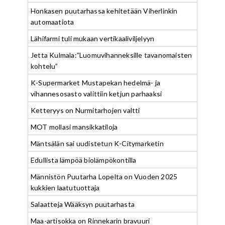
Honkasen puutarhassa kehitetään Viherlinkin
automaatiota
Lähifarmi tuli mukaan vertikaaliviljelyyn
Jetta Kulmala:”Luomuvihanneksille tavanomaisten
kohtelu”
K-Supermarket Mustapekan hedelmä- ja
vihannesosasto valittiin ketjun parhaaksi
Ketteryys on Nurmitarhojen valtti
MOT mollasi mansikkatiloja
Mäntsälän sai uudistetun K-Citymarketin
Edullista lämpöä biolämpökontilla
Männistön Puutarha Lopelta on Vuoden 2025
kukkien laatutuottaja
Salaatteja Wääksyn puutarhasta
Maa-artisokka on Rinnekarin bravuuri