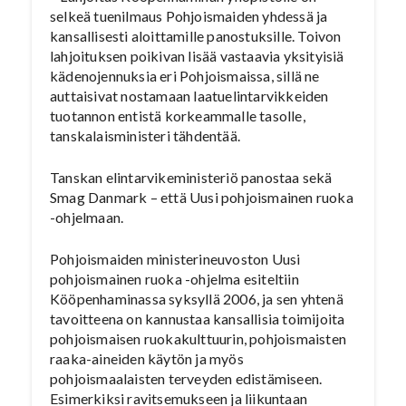
selkeä tuenilmaus Pohjoismaiden yhdessä ja
kansallisesti aloittamille panostuksille. Toivon
lahjoituksen poikivan lisää vastaavia yksityisiä
kädenojennuksia eri Pohjoismaissa, sillä ne
auttaisivat nostamaan laatuelintarvikkeiden
tuotannon entistä korkeammalle tasolle,
tanskalaisministeri tähdentää.
Tanskan elintarvikeministeriö panostaa sekä
Smag Danmark – että Uusi pohjoismainen ruoka
-ohjelmaan.
Pohjoismaiden ministerineuvoston Uusi
pohjoismainen ruoka -ohjelma esiteltiin
Kööpenhaminassa syksyllä 2006, ja sen yhtenä
tavoitteena on kannustaa kansallisia toimijoita
pohjoismaisen ruokakulttuurin, pohjoismaisten
raaka-aineiden käytön ja myös
pohjoismaalaisten terveyden edistämiseen.
Esimerkiksi ravitsemukseen ja liikuntaan