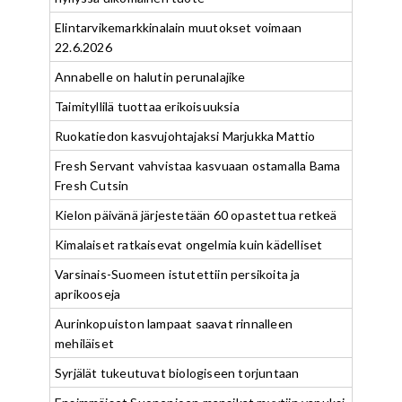
Elintarvikemarkkinalain muutokset voimaan
22.6.2026
Annabelle on halutin perunalajike
Taimityllilä tuottaa erikoisuuksia
Ruokatiedon kasvujohtajaksi Marjukka Mattio
Fresh Servant vahvistaa kasvuaan ostamalla Bama
Fresh Cutsin
Kielon päivänä järjestetään 60 opastettua retkeä
Kimalaiset ratkaisevat ongelmia kuin kädelliset
Varsinais-Suomeen istutettiin persikoita ja
aprikooseja
Aurinkopuiston lampaat saavat rinnalleen
mehiläiset
Syrjälät tukeutuvat biologiseen torjuntaan