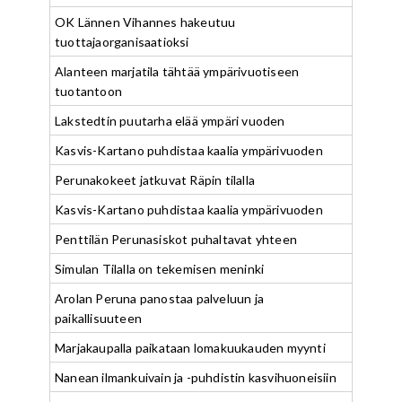
OK Lännen Vihannes hakeutuu
tuottajaorganisaatioksi
Alanteen marjatila tähtää ympärivuotiseen
tuotantoon
Lakstedtin puutarha elää ympäri vuoden
Kasvis-Kartano puhdistaa kaalia ympärivuoden
Perunakokeet jatkuvat Räpin tilalla
Kasvis-Kartano puhdistaa kaalia ympärivuoden
Penttilän Perunasiskot puhaltavat yhteen
Simulan Tilalla on tekemisen meninki
Arolan Peruna panostaa palveluun ja
paikallisuuteen
Marjakaupalla paikataan lomakuukauden myynti
Nanean ilmankuivain ja -puhdistin kasvihuoneisiin