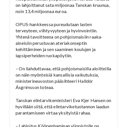
on lahjoittanut sata miljoonaa Tanskan kruunua,
noin 13,4 miljoonaa euroa.
OPUS-hankkeessa pureudutaan lasten
terveyteen, viihtyvyyteen ja hyvinvointiin.
Yhtenä tavoitteena on pohjoismaisiin raaka-
aineisiin perustuvan ateriakonseptin
kehittäminen ja sen saaminen koulujen ja
lapsiperheiden ruokapöytiin.
– On ilahduttavaa, että pohjoismaisilla aloitteilla
on näin myönteisiä kansallisia vaikutuksia,
ministerineuvoston pääsihteeri Halldór
Ásgrímsson toteaa.
Tanskan elintarvikeministeri Eva Kjer Hansen on
hyvillään siitä, että elintarviketuotannon laadun
parantamiseen virtaa yksityistä rahaa.
– Lahjoitus Kööpenhaminan yliopistolle on