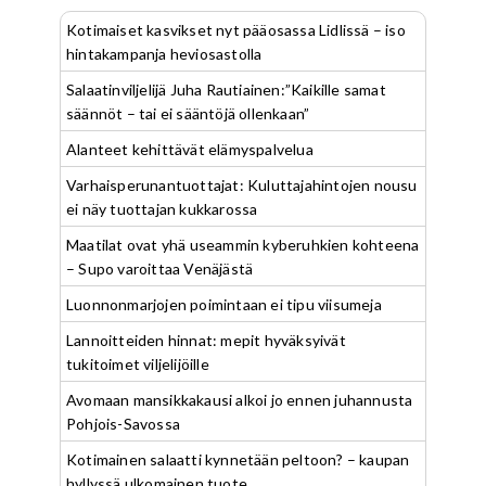
Kotimaiset kasvikset nyt pääosassa Lidlissä – iso
hintakampanja heviosastolla
Salaatinviljelijä Juha Rautiainen:”Kaikille samat
säännöt – tai ei sääntöjä ollenkaan”
Alanteet kehittävät elämyspalvelua
Varhaisperunantuottajat: Kuluttajahintojen nousu
ei näy tuottajan kukkarossa
Maatilat ovat yhä useammin kyberuhkien kohteena
– Supo varoittaa Venäjästä
Luonnonmarjojen poimintaan ei tipu viisumeja
Lannoitteiden hinnat: mepit hyväksyivät
tukitoimet viljelijöille
Avomaan mansikkakausi alkoi jo ennen juhannusta
Pohjois-Savossa
Kotimainen salaatti kynnetään peltoon? – kaupan
hyllyssä ulkomainen tuote