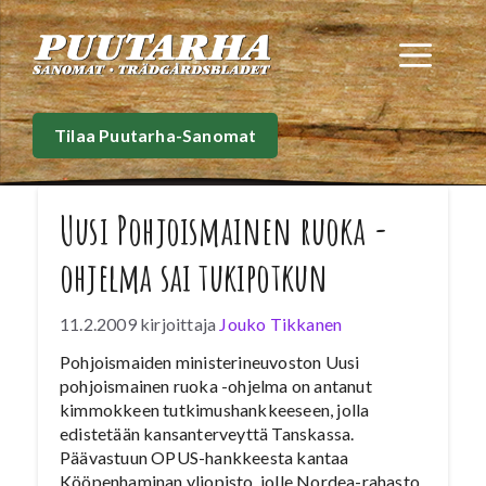
Siirry
sisältöön
Val
Tilaa Puutarha-Sanomat
Uusi Pohjoismainen ruoka -
ohjelma sai tukipotkun
11.2.2009
kirjoittaja
Jouko Tikkanen
Pohjoismaiden ministerineuvoston Uusi
pohjoismainen ruoka -ohjelma on antanut
kimmokkeen tutkimushankkeeseen, jolla
edistetään kansanterveyttä Tanskassa.
Päävastuun OPUS-hankkeesta kantaa
Kööpenhaminan yliopisto, jolle Nordea-rahasto