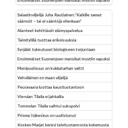
Ensimmäiset Suonenjoen mansikat myytiin vapuksi
Salaatinviljelijä Juha Rautiainen:”Kaikille samat
säännöt – tai ei sääntöjä ollenkaan”
Alanteet kehittävät elämyspalvelua
Taimityllilä tuottaa erikoisuuksia
Syrjälät tukeutuvat biologiseen torjuntaan
Ensimmäiset Suonenjoen mansikat myytiin vapuksi
Monipuolisuus on kukkatarhan valtti
Vehviläinen on maan viljelijä
Peuravaara luottaa kausituotantoon
Vierulan Tilalla ei jahkailla
Tommolan Tilalla vaihtui sukupolvi
Prisma Itäkeskus on uudistunut
Kosken Marjat keräsi talvituotannosta kokemusta