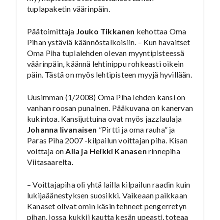
tuplapaketin väärinpäin.
Päätoimittaja
Jouko Tikkanen
kehottaa Oma
Pihan ystäviä käännöstalkoisiin. – Kun havaitset
Oma Piha tuplalehden olevan myyntipisteessä
väärinpäin, käännä lehtinippu rohkeasti oikein
päin. Tästä on myös lehtipisteen myyjä hyvillään.
Uusimman (1/2008) Oma Piha lehden kansi on
vanhan roosan punainen. Pääkuvana on kanervan
kukintoa. Kansijuttuina ovat myös jazzlaulaja
Johanna Iivanaisen
”Pirtti ja oma rauha” ja
Paras Piha 2007 -kilpailun voittajan piha. Kisan
voittaja on
Aila ja Heikki Kanasen
rinnepiha
Viitasaarelta.
– Voittajapiha oli yhtä lailla kilpailun raadin kuin
lukijaäänestyksen suosikki. Vaikeaan paikkaan
Kanaset olivat omin käsin tehneet pengerretyn
pihan, jossa kukkii kautta kesän upeasti, toteaa