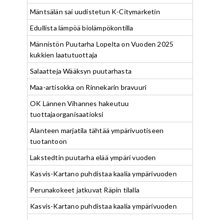
Mäntsälän sai uudistetun K-Citymarketin
Edullista lämpöä biolämpökontilla
Männistön Puutarha Lopelta on Vuoden 2025
kukkien laatutuottaja
Salaatteja Wääksyn puutarhasta
Maa-artisokka on Rinnekarin bravuuri
OK Lännen Vihannes hakeutuu
tuottajaorganisaatioksi
Alanteen marjatila tähtää ympärivuotiseen
tuotantoon
Lakstedtin puutarha elää ympäri vuoden
Kasvis-Kartano puhdistaa kaalia ympärivuoden
Perunakokeet jatkuvat Räpin tilalla
Kasvis-Kartano puhdistaa kaalia ympärivuoden