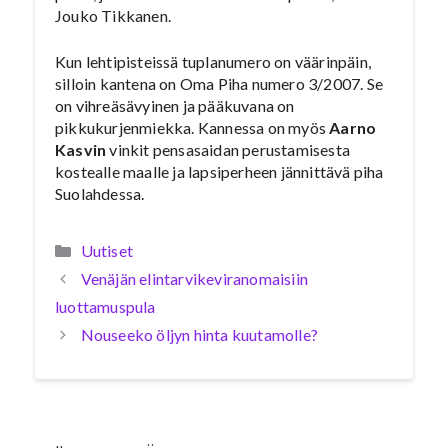
Jouko Tikkanen.
Kun lehtipisteissä tuplanumero on väärinpäin,
silloin kantena on Oma Piha numero 3/2007. Se
on vihreäsävyinen ja pääkuvana on
pikkukurjenmiekka. Kannessa on myös
Aarno
Kasvin
vinkit pensasaidan perustamisesta
kostealle maalle ja lapsiperheen jännittävä piha
Suolahdessa.
Kategoriat
Uutiset
Venäjän elintarvikeviranomaisiin
luottamuspula
Nouseeko öljyn hinta kuutamolle?