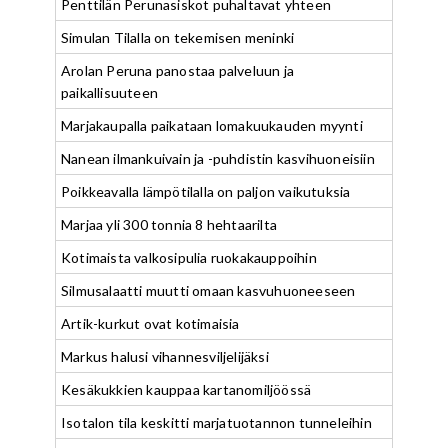
Penttilän Perunasiskot puhaltavat yhteen
Simulan Tilalla on tekemisen meninki
Arolan Peruna panostaa palveluun ja
paikallisuuteen
Marjakaupalla paikataan lomakuukauden myynti
Nanean ilmankuivain ja -puhdistin kasvihuoneisiin
Poikkeavalla lämpötilalla on paljon vaikutuksia
Marjaa yli 300 tonnia 8 hehtaarilta
Kotimaista valkosipulia ruokakauppoihin
Silmusalaatti muutti omaan kasvuhuoneeseen
Artik-kurkut ovat kotimaisia
Markus halusi vihannesviljelijäksi
Kesäkukkien kauppaa kartanomiljöössä
Isotalon tila keskitti marjatuotannon tunneleihin