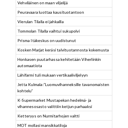
Vehviläinen on maan viljelijä
Peuravaara luottaa kausituotantoon
Vierulan Tilalla ei jahkailla
Tommolan Tilalla vaihtui sukupolvi
Prisma Itäkeskus on uudistunut
Kosken Marjat keräsi talvituotannosta kokemusta
Honkasen puutarhassa kehitetään Viherlinkin
automaatiota
Lähifarmi tuli mukaan vertikaaliviljelyyn
Jetta Kulmala:”Luomuvihanneksille tavanomaisten
kohtelu”
K-Supermarket Mustapekan hedelmä- ja
vihannesosasto valittiin ketjun parhaaksi
Ketteryys on Nurmitarhojen valtti
MOT mollasi mansikkatiloja