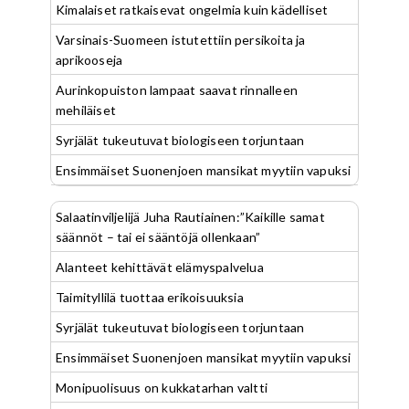
Kimalaiset ratkaisevat ongelmia kuin kädelliset
Varsinais-Suomeen istutettiin persikoita ja
aprikooseja
Aurinkopuiston lampaat saavat rinnalleen
mehiläiset
Syrjälät tukeutuvat biologiseen torjuntaan
Ensimmäiset Suonenjoen mansikat myytiin vapuksi
Salaatinviljelijä Juha Rautiainen:”Kaikille samat
säännöt – tai ei sääntöjä ollenkaan”
Alanteet kehittävät elämyspalvelua
Taimityllilä tuottaa erikoisuuksia
Syrjälät tukeutuvat biologiseen torjuntaan
Ensimmäiset Suonenjoen mansikat myytiin vapuksi
Monipuolisuus on kukkatarhan valtti