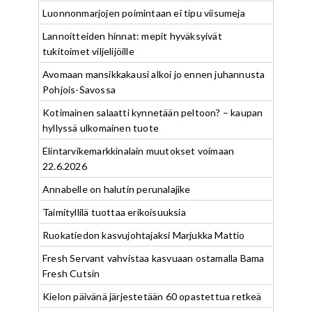
Luonnonmarjojen poimintaan ei tipu viisumeja
Lannoitteiden hinnat: mepit hyväksyivät
tukitoimet viljelijöille
Avomaan mansikkakausi alkoi jo ennen juhannusta
Pohjois-Savossa
Kotimainen salaatti kynnetään peltoon? – kaupan
hyllyssä ulkomainen tuote
Elintarvikemarkkinalain muutokset voimaan
22.6.2026
Annabelle on halutin perunalajike
Taimityllilä tuottaa erikoisuuksia
Ruokatiedon kasvujohtajaksi Marjukka Mattio
Fresh Servant vahvistaa kasvuaan ostamalla Bama
Fresh Cutsin
Kielon päivänä järjestetään 60 opastettua retkeä