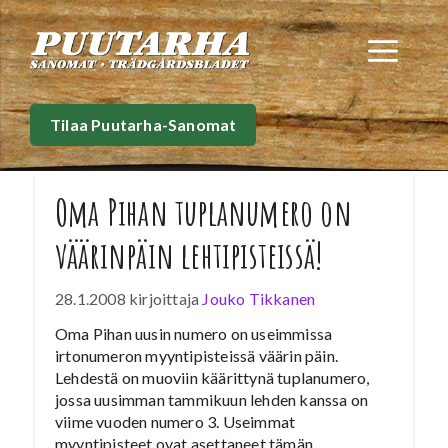
Siirry
sisältöön
Val
Tilaa Puutarha-Sanomat
Oma Pihan tuplanumero on
väärinpäin lehtipisteissä!
28.1.2008
kirjoittaja
Jouko Tikkanen
Oma Pihan uusin numero on useimmissa
irtonumeron myyntipisteissä väärin päin.
Lehdestä on muoviin käärittynä tuplanumero,
jossa uusimman tammikuun lehden kanssa on
viime vuoden numero 3. Useimmat
myyntipisteet ovat asettaneet tämän