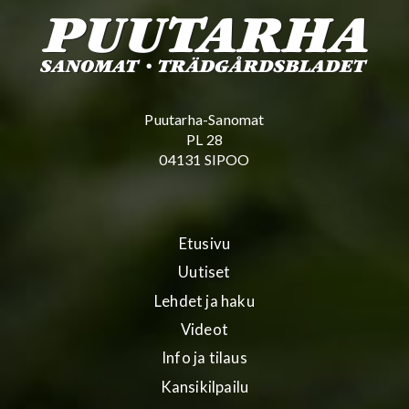
Puutarha-Sanomat
PL 28
04131 SIPOO
Etusivu
Uutiset
Lehdet ja haku
Videot
Info ja tilaus
Kansikilpailu