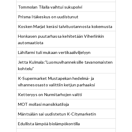
Tommolan Tilalla vaihtui sukupolvi
Prisma Itäkeskus on uudistunut
Kosken Marjat keräsi talvituotannosta kokemusta
Honkasen puutarhassa kehitetään Viherlinkin
automaatiota
Lähifarmi tuli mukaan vertikaaliviljelyyn
Jetta Kulmala:”Luomuvihanneksille tavanomaisten
kohtelu”
K-Supermarket Mustapekan hedelmä- ja
vihannesosasto valittiin ketjun parhaaksi
Ketteryys on Nurmitarhojen valtti
MOT mollasi mansikkatiloja
Mäntsälän sai uudistetun K-Citymarketin
Edullista lämpöä biolämpökontilla