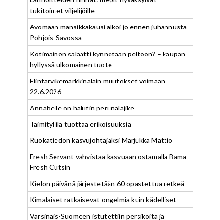
tukitoimet viljelijöille
Avomaan mansikkakausi alkoi jo ennen juhannusta
Pohjois-Savossa
Kotimainen salaatti kynnetään peltoon? – kaupan
hyllyssä ulkomainen tuote
Elintarvikemarkkinalain muutokset voimaan
22.6.2026
Annabelle on halutin perunalajike
Taimityllilä tuottaa erikoisuuksia
Ruokatiedon kasvujohtajaksi Marjukka Mattio
Fresh Servant vahvistaa kasvuaan ostamalla Bama
Fresh Cutsin
Kielon päivänä järjestetään 60 opastettua retkeä
Kimalaiset ratkaisevat ongelmia kuin kädelliset
Varsinais-Suomeen istutettiin persikoita ja