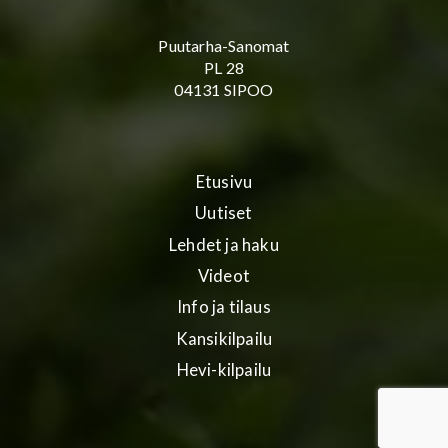
Puutarha-Sanomat
PL 28
04131 SIPOO
Etusivu
Uutiset
Lehdet ja haku
Videot
Info ja tilaus
Kansikilpailu
Hevi-kilpailu