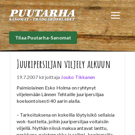
Siirry
sisältöön
Val
Tilaa Puutarha-Sanomat
Juuripersiljan viljely alkuun
19.7.2007
kirjoittaja
Jouko Tikkanen
Paimiolainen Esko Holma on ryhtynyt
viljelemään Lännen Tehtaille juuripersiljaa
koeluontoisesti 40 aarin alalla.
– Tarkoituksena on kokeilla löytyisikö sellaisia
wok-tuotteita, joihin juuripersiljaa voitaisiin
viljellä. Nythän niissä makua antavat lanttu,
porkkana, palsternakka ja selleri. Juuripersilja