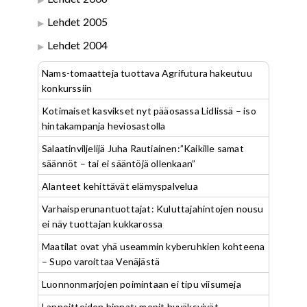
Lehdet 2005
Lehdet 2004
Nams-tomaatteja tuottava Agrifutura hakeutuu
konkurssiin
Kotimaiset kasvikset nyt pääosassa Lidlissä – iso
hintakampanja heviosastolla
Salaatinviljelijä Juha Rautiainen:”Kaikille samat
säännöt – tai ei sääntöjä ollenkaan”
Alanteet kehittävät elämyspalvelua
Varhaisperunantuottajat: Kuluttajahintojen nousu
ei näy tuottajan kukkarossa
Maatilat ovat yhä useammin kyberuhkien kohteena
– Supo varoittaa Venäjästä
Luonnonmarjojen poimintaan ei tipu viisumeja
Lannoitteiden hinnat: mepit hyväksyivät