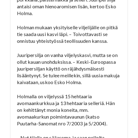
antaisi oman hienoaromisen lisän, kertoo Esko
Holma.
Holman mukaan yksityiselle viljelijälle on pitkä
tie saada uusi kasvi läpi. – Toivottavasti se
onnistuu yhteistyössä teollisuuden kanssa.
Juuripersilja on vanha viljelyskasvi, mutta se on
ollut kauan unohduksissa. – Keski-Euroopassa
juuripersiljan käyttö on räjähdysmäisesti
lisääntynyt. Se tulee meillekin, sillä uusia makuja
kaivataan, uskoo Esko Holma.
Holmalla on viljelyssä 15 hehtaaria
avomaankurkkua ja 13 hehtaaria selleriä. Hän
on kehittänyt monia koneita, mm.
avomaakurkun poimintavaunun (katso
Puutarha-Sanomat nro 7/2003 ja 5/2004).
– Nyt tilalla on sääasema, ja saan pellolta