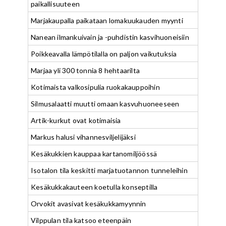
paikallisuuteen
Marjakaupalla paikataan lomakuukauden myynti
Nanean ilmankuivain ja -puhdistin kasvihuoneisiin
Poikkeavalla lämpötilalla on paljon vaikutuksia
Marjaa yli 300 tonnia 8 hehtaarilta
Kotimaista valkosipulia ruokakauppoihin
Silmusalaatti muutti omaan kasvuhuoneeseen
Artik-kurkut ovat kotimaisia
Markus halusi vihannesviljelijäksi
Kesäkukkien kauppaa kartanomiljöössä
Isotalon tila keskitti marjatuotannon tunneleihin
Kesäkukkakauteen koetulla konseptilla
Orvokit avasivat kesäkukkamyynnin
Vilppulan tila katsoo eteenpäin