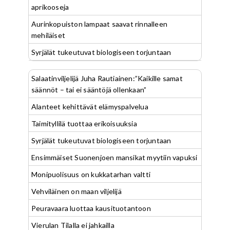
aprikooseja
Aurinkopuiston lampaat saavat rinnalleen
mehiläiset
Syrjälät tukeutuvat biologiseen torjuntaan
Salaatinviljelijä Juha Rautiainen:”Kaikille samat
säännöt – tai ei sääntöjä ollenkaan”
Alanteet kehittävät elämyspalvelua
Taimityllilä tuottaa erikoisuuksia
Syrjälät tukeutuvat biologiseen torjuntaan
Ensimmäiset Suonenjoen mansikat myytiin vapuksi
Monipuolisuus on kukkatarhan valtti
Vehviläinen on maan viljelijä
Peuravaara luottaa kausituotantoon
Vierulan Tilalla ei jahkailla