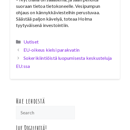
suoraan tietoa tietokoneelle. Vesipumpun
ohjaus on kännykkäviesteihin perustuvaa.
Säästää paljon kävelyä, toteaa Holma
tyytyväisenä investointiin.
Kategoriat
Uutiset
EU-oikeus kielsi parakvatin
Sokerikiintiöistä luopumisesta keskusteluja
EU:ssa
Hae lehdistä
Lue Digilehtiä!