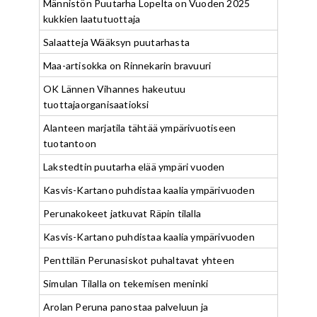
Männistön Puutarha Lopelta on Vuoden 2025
kukkien laatutuottaja
Salaatteja Wääksyn puutarhasta
Maa-artisokka on Rinnekarin bravuuri
OK Lännen Vihannes hakeutuu
tuottajaorganisaatioksi
Alanteen marjatila tähtää ympärivuotiseen
tuotantoon
Lakstedtin puutarha elää ympäri vuoden
Kasvis-Kartano puhdistaa kaalia ympärivuoden
Perunakokeet jatkuvat Räpin tilalla
Kasvis-Kartano puhdistaa kaalia ympärivuoden
Penttilän Perunasiskot puhaltavat yhteen
Simulan Tilalla on tekemisen meninki
Arolan Peruna panostaa palveluun ja