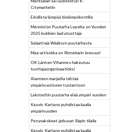
Mäntsälän sai uudistetun K-
Citymarketin
Edullista lämpöä biolämpökontilla
Männistön Puutarha Lopelta on Vuoden
2025 kukkien laatutuottaja
Salaatteja Wääksyn puutarhasta
Maa-artisokka on Rinnekarin bravuuri
OK Lännen Vihannes hakeutuu
tuottajaorganisaatioksi
Alanteen marjatila tähtää
ympärivuotiseen tuotantoon
Lakstedtin puutarha elää ympäri vuoden
Kasvis-Kartano puhdistaa kaalia
ympärivuoden
Perunakokeet jatkuvat Räpin tilalla
Kasvis-Kartano puhdistaa kaalia