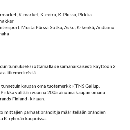
ermarket, K-market, K-extra, K-Plussa, Pirkka
gmakker
 Intersport, Musta Pörssi, Sotka, Asko, K-kenkä, Andiamo
amaha
adun tunnukseksi ottamalla se samanaikaisesti käyttöön 2
a liikemerkeistä.
 tunnetuin kaupan oma tuotemerkki (TNS Gallup,
 Pirkka valittiin vuonna 2005 ainoana kaupan omana
ands Finland -kirjaan.
toimittajien parhaat brändit ja määritellään brändien
ssa K-ryhmän kaupoissa.