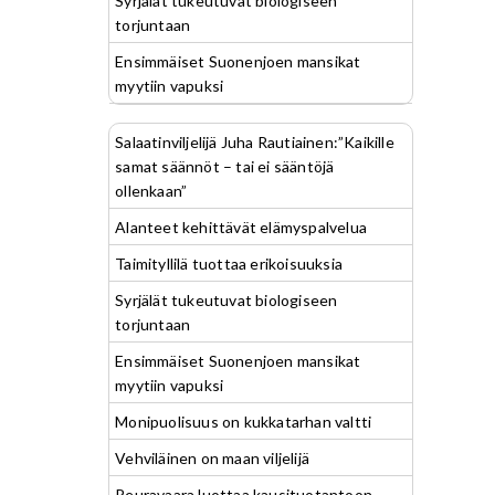
Syrjälät tukeutuvat biologiseen
torjuntaan
Ensimmäiset Suonenjoen mansikat
myytiin vapuksi
Salaatinviljelijä Juha Rautiainen:”Kaikille
samat säännöt – tai ei sääntöjä
ollenkaan”
Alanteet kehittävät elämyspalvelua
Taimityllilä tuottaa erikoisuuksia
Syrjälät tukeutuvat biologiseen
torjuntaan
Ensimmäiset Suonenjoen mansikat
myytiin vapuksi
Monipuolisuus on kukkatarhan valtti
Vehviläinen on maan viljelijä
Peuravaara luottaa kausituotantoon