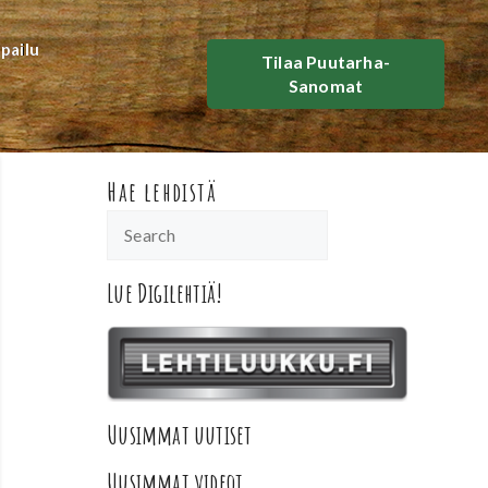
lpailu
Tilaa Puutarha-
Sanomat
Hae lehdistä
Lue Digilehtiä!
Uusimmat uutiset
Uusimmat videot