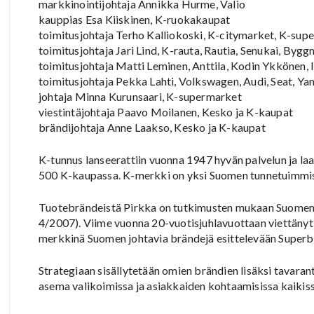
markkinointijohtaja Annikka Hurme, Valio
kauppias Esa Kiiskinen, K-ruokakaupat
toimitusjohtaja Terho Kalliokoski, K-citymarket, K-sup
toimitusjohtaja Jari Lind, K-rauta, Rautia, Senukai, Byg
toimitusjohtaja Matti Leminen, Anttila, Kodin Ykkönen,
toimitusjohtaja Pekka Lahti, Volkswagen, Audi, Seat, Y
johtaja Minna Kurunsaari, K-supermarket
viestintäjohtaja Paavo Moilanen, Kesko ja K-kaupat
brändijohtaja Anne Laakso, Kesko ja K-kaupat
K-tunnus lanseerattiin vuonna 1947 hyvän palvelun ja la
500 K-kaupassa. K-merkki on yksi Suomen tunnetuimmist
Tuotebrändeistä Pirkka on tutkimusten mukaan Suomen
4/2007). Viime vuonna 20-vuotisjuhlavuottaan viettänyt
merkkinä Suomen johtavia brändejä esittelevään Superbr
Strategiaan sisällytetään omien brändien lisäksi tavaran
asema valikoimissa ja asiakkaiden kohtaamisissa kaiki