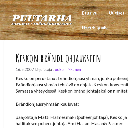
Siirry
sisältöön
Etusivu
Uutiset
Hevi-kilpailu
Keskon brändi ohjaukseen
16.5.2007
kirjoittaja
Jouko Tikkanen
Kesko on perustanut brändiohjausryhmän, jonka puheenj
Brändiohjausryhmän tehtävä on ohjata Keskon konsernita
Samassa yhteydessä Keskon brändijohtajaksi on nimitet
Brändiohjausryhmään kuuluvat:
pääjohtaja Matti Halmesmäki (puheenjohtaja), Kesko ja
hallituksen puheenjohtaja Ami Hasan, Hasan&Partners