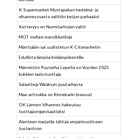
K-Supermarket Mustapekan hedelmä- ja
vihannesosasto valittiin ketjun parhaaksi
Ketteryys on Nurmitarhojen valtti
MOT mollasi mansikkatiloja
Mäntsälän sai uudistetun K-Citymarketin
Edullista lämpöä biolämpökontilla
Männistön Puutarha Lopelta on Vuoden 2025
kukkien laatutuottaja
Salaatteja Wääksyn puutarhasta
Maa-artisokka on Rinnekarin bravuuri
OK Lännen Vihannes hakeutuu
tuottajaorganisaatioksi
Alanteen marjatila tähtää ympärivuotiseen
tuotantoon