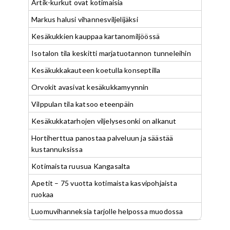
Artik-kurkut ovat kotimaisia
Markus halusi vihannesviljelijäksi
Kesäkukkien kauppaa kartanomiljöössä
Isotalon tila keskitti marjatuotannon tunneleihin
Kesäkukkakauteen koetulla konseptilla
Orvokit avasivat kesäkukkamyynnin
Vilppulan tila katsoo eteenpäin
Kesäkukkatarhojen viljelysesonki on alkanut
Hortiherttua panostaa palveluun ja säästää
kustannuksissa
Kotimaista ruusua Kangasalta
Apetit – 75 vuotta kotimaista kasvipohjaista
ruokaa
Luomuvihanneksia tarjolle helpossa muodossa