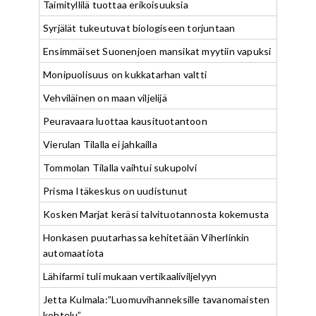
Taimityllilä tuottaa erikoisuuksia
Syrjälät tukeutuvat biologiseen torjuntaan
Ensimmäiset Suonenjoen mansikat myytiin vapuksi
Monipuolisuus on kukkatarhan valtti
Vehviläinen on maan viljelijä
Peuravaara luottaa kausituotantoon
Vierulan Tilalla ei jahkailla
Tommolan Tilalla vaihtui sukupolvi
Prisma Itäkeskus on uudistunut
Kosken Marjat keräsi talvituotannosta kokemusta
Honkasen puutarhassa kehitetään Viherlinkin
automaatiota
Lähifarmi tuli mukaan vertikaaliviljelyyn
Jetta Kulmala:”Luomuvihanneksille tavanomaisten
kohtelu”