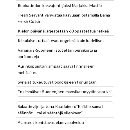
Ruokatiedon kasvujohtajaksi Marjukka Mattio
Fresh Servant vahvistaa kasvuaan ostamalla Bama
Fresh Cutsin
Kielon päivänä järjestetään 60 opastettua retkeä
Kimalaiset ratkaisevat ongelmia kuin kädelliset
Varsinais-Suomeen istutettiin persikoita ja
aprikooseja
Aurinkopuiston lampaat saavat rinnalleen
mehiläiset
Syrjälät tukeutuvat biologiseen torjuntaan
Ensimmäiset Suonenjoen mansikat myytiin vapuksi
Salaatinviljelijä Juha Rautiainen:”Kaikille samat
säännöt – tai ei sääntöjä ollenkaan”
Alanteet kehittävät elämyspalvelua