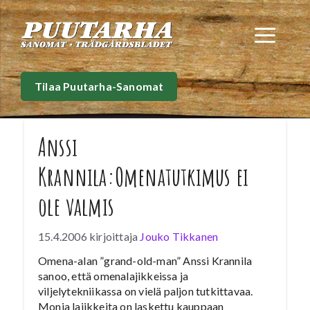
Siirry
sisältöön
Val
Tilaa Puutarha-Sanomat
Anssi
Krannila:Omenatutkimus ei
ole valmis
15.4.2006
kirjoittaja
Jouko Tikkanen
Omena-alan ”grand-old-man” Anssi Krannila
sanoo, että omenalajikkeissa ja
viljelytekniikassa on vielä paljon tutkittavaa.
Monia lajikkeita on laskettu kauppaan