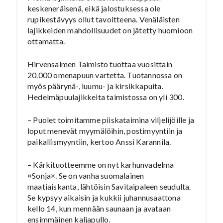
keskeneräisenä, eikä jalostuksessa ole
rupikestävyys ollut tavoitteena. Venäläisten
lajikkeiden mahdollisuudet on jätetty huomioon
ottamatta.
Hirvensalmen Taimisto tuottaa vuosittain
20.000 omenapuun vartetta. Tuotannossa on
myös päärynä-, luumu- ja kirsikkapuita.
Hedelmäpuulajikkeita taimistossa on yli 300.
– Puolet toimitamme piiskataimina viljelijöille ja
loput menevät myymälöihin, postimyyntiin ja
paikallismyyntiin, kertoo Anssi Karannila.
– Kärkituotteemme on nyt karhunvadelma
¤Sonja¤. Se on vanha suomalainen
maatiaiskanta, lähtöisin Savitaipaleen seudulta.
Se kypsyy aikaisin ja kukkii juhannusaattona
kello 14, kun mennään saunaan ja avataan
ensimmäinen kaljapullo.