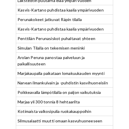
Lakstedtin puutarha elää ympäri vuoden
Kasvis-Kartano puhdistaa kaalia ympärivuoden
Perunakokeet jatkuvat Räpin tilalla
Kasvis-Kartano puhdistaa kaalia ympärivuoden
Penttilän Perunasiskot puhaltavat yhteen
Simulan Tilalla on tekemisen meninki
Arolan Peruna panostaa palveluun ja
paikallisuuteen
Marjakaupalla paikataan lomakuukauden myynti
Nanean ilmankuivain ja -puhdistin kasvihuoneisiin
Poikkeavalla lämpötilalla on paljon vaikutuksia
Marjaa yli 300 tonnia 8 hehtaarilta
Kotimaista valkosipulia ruokakauppoihin
Silmusalaatti muutti omaan kasvuhuoneeseen