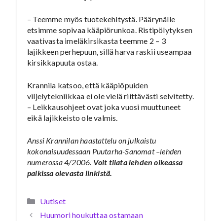
– Teemme myös tuotekehitystä. Päärynälle
etsimme sopivaa kääpiörunkoa. Ristipölytyksen
vaativasta imeläkirsikasta teemme 2 – 3
lajikkeen perhepuun, sillä harva raskii useampaa
kirsikkapuuta ostaa.
Krannila katsoo, että kääpiöpuiden
viljelytekniikkaa ei ole vielä riittävästi selvitetty.
– Leikkausohjeet ovat joka vuosi muuttuneet
eikä lajikkeisto ole valmis.
Anssi Krannilan haastattelu on julkaistu
kokonaisuudessaan Puutarha-Sanomat –lehden
numerossa 4/2006.
Voit tilata lehden oikeassa
palkissa olevasta linkistä.
Kategoriat
Uutiset
Huumori houkuttaa ostamaan