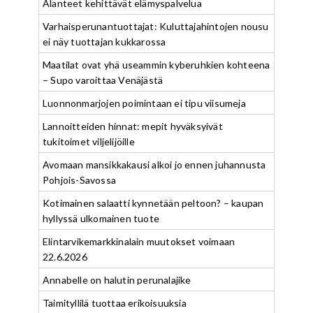
Alanteet kehittävät elämyspalvelua
Varhaisperunantuottajat: Kuluttajahintojen nousu
ei näy tuottajan kukkarossa
Maatilat ovat yhä useammin kyberuhkien kohteena
– Supo varoittaa Venäjästä
Luonnonmarjojen poimintaan ei tipu viisumeja
Lannoitteiden hinnat: mepit hyväksyivät
tukitoimet viljelijöille
Avomaan mansikkakausi alkoi jo ennen juhannusta
Pohjois-Savossa
Kotimainen salaatti kynnetään peltoon? – kaupan
hyllyssä ulkomainen tuote
Elintarvikemarkkinalain muutokset voimaan
22.6.2026
Annabelle on halutin perunalajike
Taimityllilä tuottaa erikoisuuksia