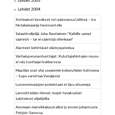
Lehdet 2005
Lehdet 2004
Kotimaiset kasvikset nyt pääosassa Lidlissä – iso
hintakampanja heviosastolla
Salaatinviljelijä Juha Rautiainen:”Kaikille samat
säännöt – tai ei sääntöjä ollenkaan”
Alanteet kehittävät elämyspalvelua
Varhaisperunantuottajat: Kuluttajahintojen nousu
ei näy tuottajan kukkarossa
Maatilat ovat yhä useammin kyberuhkien kohteena
– Supo varoittaa Venäjästä
Luonnonmarjojen poimintaan ei tipu viisumeja
Lannoitteiden hinnat: mepit hyväksyivät
tukitoimet viljelijöille
Avomaan mansikkakausi alkoi jo ennen juhannusta
Pohjois-Savossa