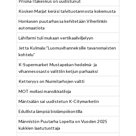
Prisma Itäkeskus on uudistunut
Kosken Marjat keräsi talvituotannosta kokemusta
Honkasen puutarhassa kehitetään Viherlinkin
automaatiota
Lähifarmi tuli mukaan vertikaaliviljelyyn
Jetta Kulmala:”Luomuvihanneksille tavanomaisten
kohtelu”
K-Supermarket Mustapekan hedelmä- ja
vihannesosasto valittiin ketjun parhaaksi
Ketteryys on Nurmitarhojen valtti
MOT mollasi mansikkatiloja
Mäntsälän sai uudistetun K-Citymarketin
Edullista lämpöä biolämpökontilla
Männistön Puutarha Lopelta on Vuoden 2025
kukkien laatutuottaja