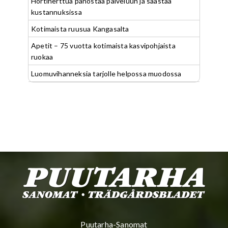
Hortiherttua panostaa palveluun ja säästää
kustannuksissa
Kotimaista ruusua Kangasalta
Apetit – 75 vuotta kotimaista kasvipohjaista
ruokaa
Luomuvihanneksia tarjolle helpossa muodossa
Puutarha-Sanomat