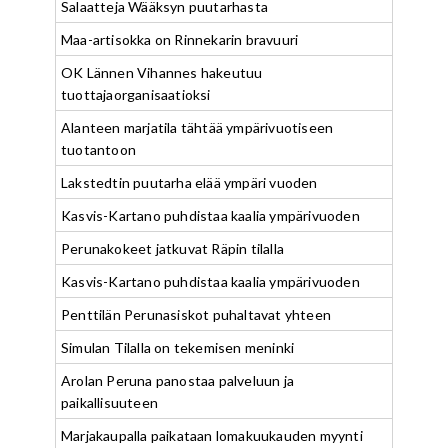
Salaatteja Wääksyn puutarhasta
Maa-artisokka on Rinnekarin bravuuri
OK Lännen Vihannes hakeutuu
tuottajaorganisaatioksi
Alanteen marjatila tähtää ympärivuotiseen
tuotantoon
Lakstedtin puutarha elää ympäri vuoden
Kasvis-Kartano puhdistaa kaalia ympärivuoden
Perunakokeet jatkuvat Räpin tilalla
Kasvis-Kartano puhdistaa kaalia ympärivuoden
Penttilän Perunasiskot puhaltavat yhteen
Simulan Tilalla on tekemisen meninki
Arolan Peruna panostaa palveluun ja
paikallisuuteen
Marjakaupalla paikataan lomakuukauden myynti