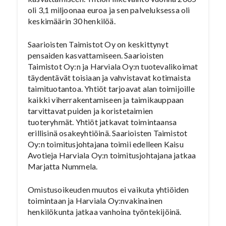
oli 3,1 miljoonaa euroa ja sen palveluksessa oli
keskimäärin 30 henkilöä.
Saarioisten Taimistot Oy on keskittynyt
pensaiden kasvattamiseen. Saarioisten
Taimistot Oy:n ja Harviala Oy:n tuotevalikoimat
täydentävät toisiaan ja vahvistavat kotimaista
taimituotantoa. Yhtiöt tarjoavat alan toimijoille
kaikki viherrakentamiseen ja taimikauppaan
tarvittavat puiden ja koristetaimien
tuoteryhmät. Yhtiöt jatkavat toimintaansa
erillisinä osakeyhtiöinä. Saarioisten Taimistot
Oy:n toimitusjohtajana toimii edelleen Kaisu
Avotieja Harviala Oy:n toimitusjohtajana jatkaa
Marjatta Nummela.
Omistusoikeuden muutos ei vaikuta yhtiöiden
toimintaan ja Harviala Oy:nvakinainen
henkilökunta jatkaa vanhoina työntekijöinä.