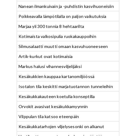
Nanean ilmankuivain ja -puhdistin kasvihuoneisiin
Poikkeavalla lämpötilalla on paljon vaikutuksia
Marjaa yli 300 tonnia 8 hehtaarilta
Kotimaista valkosipulia ruokakauppoihin
Silmusalaatti muutti omaan kasvuhuoneeseen
Artik-kurkut ovat kotimaisia
Markus halusi vihannesviljelijäksi
Kesäkukkien kauppaa kartanomiljöössä
Isotalon tila keskitti marjatuotannon tunneleihin
Kesäkukkakauteen koetulla konseptilla
Orvokit avasivat kesäkukkamyynnin
Vilppulan tila katsoo eteenpäin
Kesäkukkatarhojen viljelysesonki on alkanut