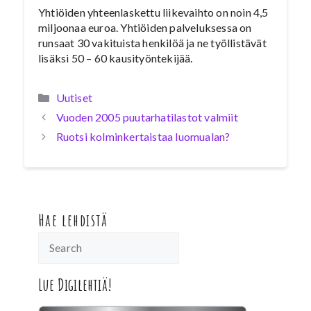
Yhtiöiden yhteenlaskettu liikevaihto on noin 4,5
miljoonaa euroa. Yhtiöiden palveluksessa on
runsaat 30 vakituista henkilöä ja ne työllistävät
lisäksi 50 – 60 kausityöntekijää.
Kategoriat
Uutiset
Vuoden 2005 puutarhatilastot valmiit
Ruotsi kolminkertaistaa luomualan?
Hae lehdistä
Lue Digilehtiä!