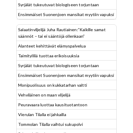
Syrjälät tukeutuvat biologiseen torjuntaan
Ensimmäiset Suonenjoen mansikat myytiin vapuksi
Salaatinviljelijä Juha Rautiainen:”Kaikille samat
säännöt – tai ei sääntöjä ollenkaan”
Alanteet kehittävät elämyspalvelua
Taimityllilä tuottaa erikoisuuksia
Syrjälät tukeutuvat biologiseen torjuntaan
Ensimmäiset Suonenjoen mansikat myytiin vapuksi
Monipuolisuus on kukkatarhan valtti
Vehviläinen on maan viljelijä
Peuravaara luottaa kausituotantoon
Vierulan Tilalla ei jahkailla
Tommolan Tilalla vaihtui sukupolvi