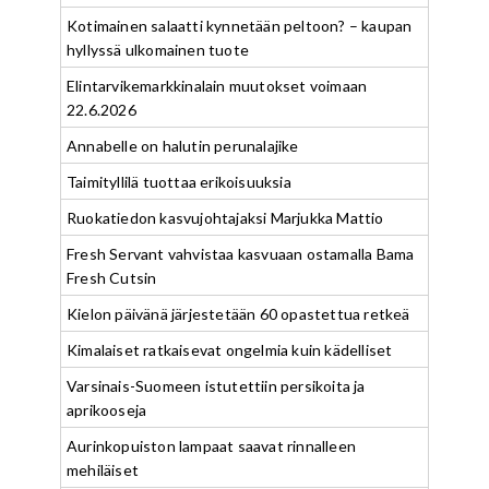
Kotimainen salaatti kynnetään peltoon? – kaupan
hyllyssä ulkomainen tuote
Elintarvikemarkkinalain muutokset voimaan
22.6.2026
Annabelle on halutin perunalajike
Taimityllilä tuottaa erikoisuuksia
Ruokatiedon kasvujohtajaksi Marjukka Mattio
Fresh Servant vahvistaa kasvuaan ostamalla Bama
Fresh Cutsin
Kielon päivänä järjestetään 60 opastettua retkeä
Kimalaiset ratkaisevat ongelmia kuin kädelliset
Varsinais-Suomeen istutettiin persikoita ja
aprikooseja
Aurinkopuiston lampaat saavat rinnalleen
mehiläiset