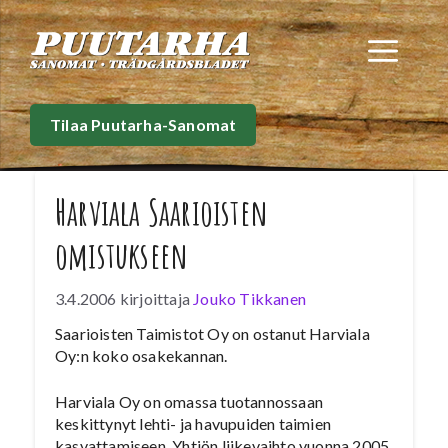
Siirry
sisältöön
Val
Tilaa Puutarha-Sanomat
Harviala Saarioisten
omistukseen
3.4.2006
kirjoittaja
Jouko Tikkanen
Saarioisten Taimistot Oy on ostanut Harviala
Oy:n koko osakekannan.
Harviala Oy on omassa tuotannossaan
keskittynyt lehti- ja havupuiden taimien
kasvattamiseen. Yhtiön liikevaihto vuonna 2005