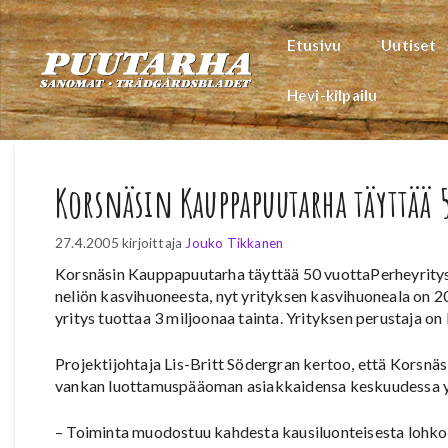
Siirry
sisältöön
Etusivu
Uutiset
Hevi-kilpailu
Korsnäsin Kauppapuutarha täyttää 
27.4.2005
kirjoittaja
Jouko Tikkanen
Korsnäsin Kauppapuutarha täyttää 50 vuottaPerheyritys 
neliön kasvihuoneesta, nyt yrityksen kasvihuoneala on 20
yritys tuottaa 3 miljoonaa tainta. Yrityksen perustaja on
Projektijohtaja Lis-Britt Södergran kertoo, että Korsn
vankan luottamuspääoman asiakkaidensa keskuudessa ym
– Toiminta muodostuu kahdesta kausiluonteisesta lohkos