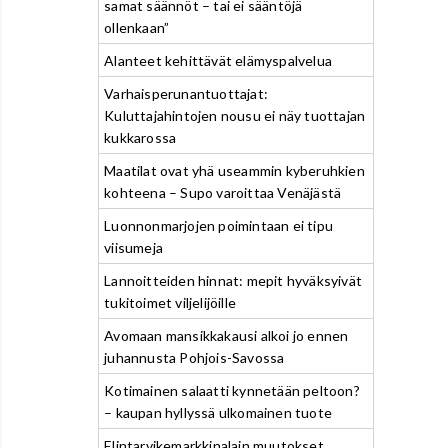
samat säännöt – tai ei sääntöjä
ollenkaan”
Alanteet kehittävät elämyspalvelua
Varhaisperunantuottajat:
Kuluttajahintojen nousu ei näy tuottajan
kukkarossa
Maatilat ovat yhä useammin kyberuhkien
kohteena – Supo varoittaa Venäjästä
Luonnonmarjojen poimintaan ei tipu
viisumeja
Lannoitteiden hinnat: mepit hyväksyivät
tukitoimet viljelijöille
Avomaan mansikkakausi alkoi jo ennen
juhannusta Pohjois-Savossa
Kotimainen salaatti kynnetään peltoon?
– kaupan hyllyssä ulkomainen tuote
Elintarvikemarkkinalain muutokset