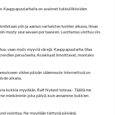
sin Kauppapuutarhalla on avaimet tukkuliikkeiden
oimitetaan yön ja aamun varhaisten tuntien aikana, ilman
usein myyty seuraavaan portaaseen. Luottamus ulottuu siis
aatua, vaan myös myyviä värejä. Kauppapuutarha tilaa
a trendien perusteella. Asiakkaat ilmoittavat, montako
uhannukseen viiden päivän sääennuste Internetissä on
äivän aikana.
avia kukkia myydään, Ralf Nylund toteaa.- Täällä me
amme mieluimmin joka päivä, kuin annamme kukkien
lund valottaa. Ne myydään tiettynä päivänä.