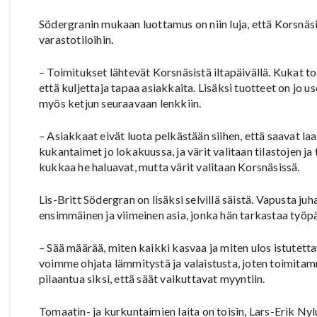
Södergranin mukaan luottamus on niin luja, että Korsnä
varastotiloihin.
– Toimitukset lähtevät Korsnäsistä iltapäivällä. Kukat t
että kuljettaja tapaa asiakkaita. Lisäksi tuotteet on jo 
myös ketjun seuraavaan lenkkiin.
– Asiakkaat eivät luota pelkästään siihen, että saavat l
kukantaimet jo lokakuussa, ja värit valitaan tilastojen j
kukkaa he haluavat, mutta värit valitaan Korsnäsissä.
Lis-Britt Södergran on lisäksi selvillä säistä. Vapusta j
ensimmäinen ja viimeinen asia, jonka hän tarkastaa työp
– Sää määrää, miten kaikki kasvaa ja miten ulos istutett
voimme ohjata lämmitystä ja valaistusta, joten toimit
pilaantua siksi, että säät vaikuttavat myyntiin.
Tomaatin- ja kurkuntaimien laita on toisin, Lars-Erik Ny