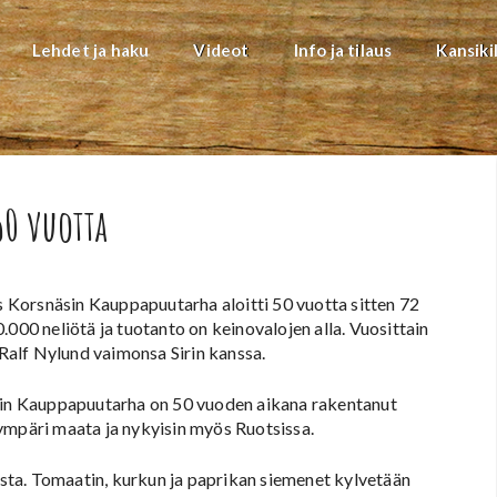
Lehdet ja haku
Videot
Info ja tilaus
Kansiki
50 vuotta
Korsnäsin Kauppapuutarha aloitti 50 vuotta sitten 72
.000 neliötä ja tuotanto on keinovalojen alla. Vuosittain
 Ralf Nylund vaimonsa Sirin kanssa.
äsin Kauppapuutarha on 50 vuoden aikana rakentanut
päri maata ja nykyisin myös Ruotsissa.
ta. Tomaatin, kurkun ja paprikan siemenet kylvetään