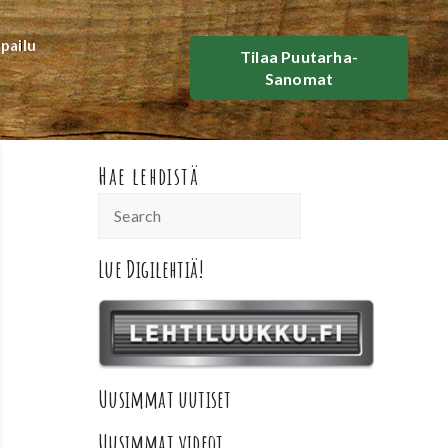
lpailu
Tilaa Puutarha-
Sanomat
Hae lehdistä
Lue Digilehtiä!
Uusimmat uutiset
Uusimmat videot