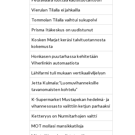
Vierulan Tilalla ei jahkailla
Tommolan Tilalla vaihtui sukupolvi
Prisma Itäkeskus on uudistunut
Kosken Marjat keräsi talvituotannosta
kokemusta
Honkasen puutarhassa kehitetään
Viherlinkin automaatiota
Lähifarmi tuli mukaan vertikaaliviljelyyn
Jetta Kulmala:”Luomuvihanneksille
tavanomaisten kohtelu”
K-Supermarket Mustapekan hedelmä- ja
vihannesosasto valittiin ketjun parhaaksi
Ketteryys on Nurmitarhojen valtti
MOT mollasi mansikkatiloja