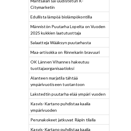
Mäntsälän sai uudistetun K-
Citymarketin
Edullista lämpöä biolämpökontilla
Männistön Puutarha Lopelta on Vuoden
2025 kukkien laatutuottaja
Salaatteja Wääksyn puutarhasta
Maa-artisokka on Rinnekarin bravuuri
OK Lännen Vihannes hakeutuu
tuottajaorganisaatioksi
Alanteen marjatila tähtää
ympärivuotiseen tuotantoon
Lakstedtin puutarha elää ympäri vuoden
Kasvis-Kartano puhdistaa kaalia
ympärivuoden
Perunakokeet jatkuvat Räpin tilalla
Kasvis-Kartano puhdistaa kaalia