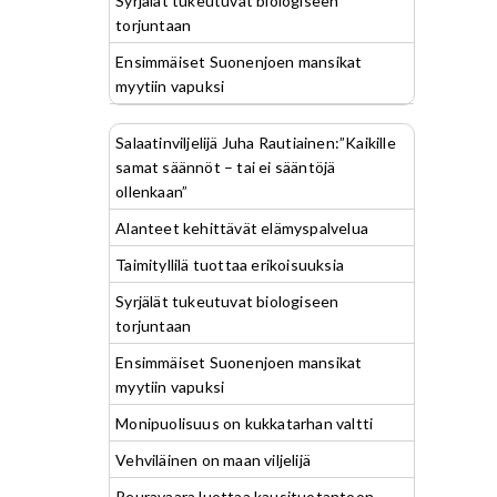
Syrjälät tukeutuvat biologiseen
torjuntaan
Ensimmäiset Suonenjoen mansikat
myytiin vapuksi
Salaatinviljelijä Juha Rautiainen:”Kaikille
samat säännöt – tai ei sääntöjä
ollenkaan”
Alanteet kehittävät elämyspalvelua
Taimityllilä tuottaa erikoisuuksia
Syrjälät tukeutuvat biologiseen
torjuntaan
Ensimmäiset Suonenjoen mansikat
myytiin vapuksi
Monipuolisuus on kukkatarhan valtti
Vehviläinen on maan viljelijä
Peuravaara luottaa kausituotantoon