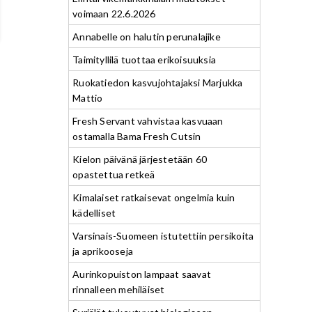
voimaan 22.6.2026
Annabelle on halutin perunalajike
Taimityllilä tuottaa erikoisuuksia
Ruokatiedon kasvujohtajaksi Marjukka
Mattio
Fresh Servant vahvistaa kasvuaan
ostamalla Bama Fresh Cutsin
Kielon päivänä järjestetään 60
opastettua retkeä
Kimalaiset ratkaisevat ongelmia kuin
kädelliset
Varsinais-Suomeen istutettiin persikoita
ja aprikooseja
Aurinkopuiston lampaat saavat
rinnalleen mehiläiset