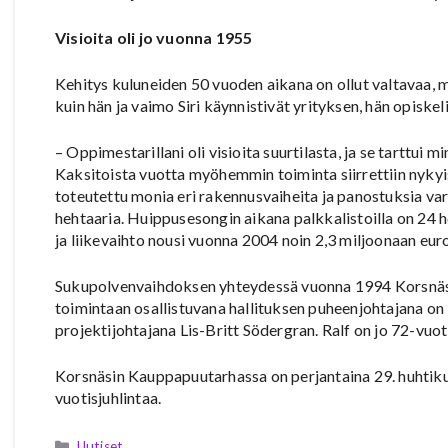
Visioita oli jo vuonna 1955
Kehitys kuluneiden 50 vuoden aikana on ollut valtavaa, mu
kuin hän ja vaimo Siri käynnistivät yrityksen, hän opiske
– Oppimestarillani oli visioita suurtilasta, ja se tarttu
Kaksitoista vuotta myöhemmin toiminta siirrettiin nykyi
toteutettu monia eri rakennusvaiheita ja panostuksia varu
hehtaaria. Huippusesongin aikana palkkalistoilla on 24 he
ja liikevaihto nousi vuonna 2004 noin 2,3 miljoonaan eur
Sukupolvenvaihdoksen yhteydessä vuonna 1994 Korsnäs
toimintaan osallistuvana hallituksen puheenjohtajana on 
projektijohtajana Lis-Britt Södergran. Ralf on jo 72-vuoti
Korsnäsin Kauppapuutarhassa on perjantaina 29. huhtik
vuotisjuhlintaa.
Kategoriat
Uutiset