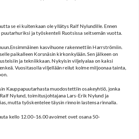
tta se ei kuitenkaan ole yllätys Ralf Nylundille. Ennen
li puutarhuriksi ja työskenteli Ruotsissa seitsemän vuotta.
i minuun.Ensimmäinen kasvihuone rakennettiin Harrströmiin.
selle paikalleen Korsnäsin kirkonkylään. Sen jälkeen on
steisiin ja tekniikkaan. Nykyisin viljelyalaa on kaksi
nkeä. Vuositasolla viljellään reilut kolme miljoonaa tainta,
oon.
in Kauppapuutarhasta muodostettiin osakeyhtiö, jonka
Ralf Nylund, toimitusjohtajana Lars-Erik Nylund ja
as, mutta työskentelee täysin rinnoin lastensa rinnalla.
uuta kello 12.00–16.00 avoimet ovet osana 50-