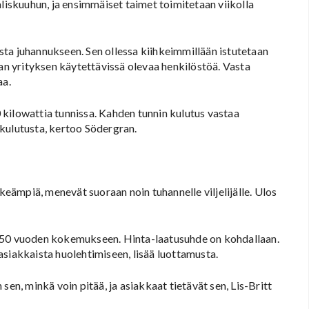
skuuhun, ja ensimmäiset taimet toimitetaan viikolla
ta juhannukseen. Sen ollessa kiihkeimmillään istutetaan
man yrityksen käytettävissä olevaa henkilöstöä. Vasta
aa.
kilowattia tunnissa. Kahden tunnin kulutus vastaa
kulutusta, kertoo Södergran.
rkeämpiä, menevät suoraan noin tuhannelle viljelijälle. Ulos
u 50 vuoden kokemukseen. Hinta-laatusuhde on kohdallaan.
asiakkaista huolehtimiseen, lisää luottamusta.
sen, minkä voin pitää, ja asiakkaat tietävät sen, Lis-Britt