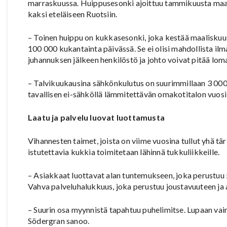
marraskuussa. Huippusesonki ajoittuu tammikuusta maali
kaksi eteläiseen Ruotsiin.
– Toinen huippu on kukkasesonki, joka kestää maaliskuus
100 000 kukantainta päivässä. Se ei olisi mahdollista il
juhannuksen jälkeen henkilöstö ja johto voivat pitää lom
– Talvikuukausina sähkönkulutus on suurimmillaan 3 000 
tavallisen ei-sähköllä lämmitettävän omakotitalon vuosi
Laatu ja palvelu luovat luottamusta
Vihannesten taimet, joista on viime vuosina tullut yhä tä
istutettavia kukkia toimitetaan lähinnä tukkuliikkeille.
– Asiakkaat luottavat alan tuntemukseen, joka perustu
Vahva palveluhalukkuus, joka perustuu joustavuuteen ja 
– Suurin osa myynnistä tapahtuu puhelimitse. Lupaan vain 
Södergran sanoo.