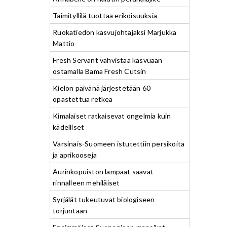
Taimityllilä tuottaa erikoisuuksia
Ruokatiedon kasvujohtajaksi Marjukka
Mattio
Fresh Servant vahvistaa kasvuaan
ostamalla Bama Fresh Cutsin
Kielon päivänä järjestetään 60
opastettua retkeä
Kimalaiset ratkaisevat ongelmia kuin
kädelliset
Varsinais-Suomeen istutettiin persikoita
ja aprikooseja
Aurinkopuiston lampaat saavat
rinnalleen mehiläiset
Syrjälät tukeutuvat biologiseen
torjuntaan