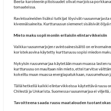
Beeta-karoteenin pitoisuudet olivat marjoissa porkkana
tomaateissa.
Ravintoaineiden lisäksi tutkijat löysivät ruusunmarjasta 
kivennäisaineita. Kurtturuusun siemenet sisälsivät öljyä 
Mieto maku sopii moniin erilaisiin elintarvikkeisiin
Vaikka ruusunmarjojen ravintoainesisältö on erinomainen
koristekasvina käytetty kurtturuusu sopisi miedon makun
Nykyisin ruusunmarjaa käytetään muun muassa lasten ruu
kurtturuusu on maultaan niin mieto, ettei tarvitse vältt
kokeiltu muun muassa energiapatukkaan, ruusumehuun ja 
Tällä hetkellä kaikki elintarvikkeissa käytettävä ruus
Chilestä ja Unkarista. Suomessa ruusunmarjaa ei viljellä,
Tavoitteena saada ruusu maatalouden tuotantokas