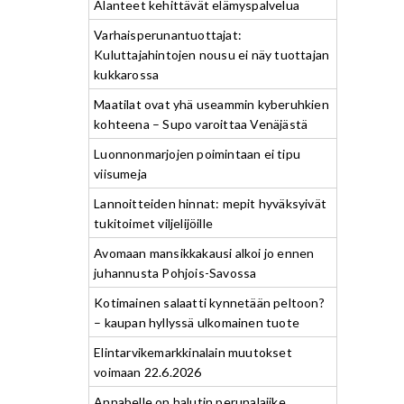
Alanteet kehittävät elämyspalvelua
Varhaisperunantuottajat:
Kuluttajahintojen nousu ei näy tuottajan
kukkarossa
Maatilat ovat yhä useammin kyberuhkien
kohteena – Supo varoittaa Venäjästä
Luonnonmarjojen poimintaan ei tipu
viisumeja
Lannoitteiden hinnat: mepit hyväksyivät
tukitoimet viljelijöille
Avomaan mansikkakausi alkoi jo ennen
juhannusta Pohjois-Savossa
Kotimainen salaatti kynnetään peltoon?
– kaupan hyllyssä ulkomainen tuote
Elintarvikemarkkinalain muutokset
voimaan 22.6.2026
Annabelle on halutin perunalajike