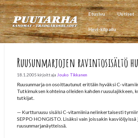
Siirry
sisältöön
Etusivu
Uutiset
Hevi-kilpailu
Ruusunmarjojen ravintosisältö hu
18.1.2005
kirjoittaja
Jouko Tikkanen
Ruusunmarja on osoittautunut erittäin hyväksi C-vitamiini
Tutkimuksen kohteina olleiden kahden ruusulajikkeen, kur
tutkijat.
— Kurtturuusu sisälsi C-vitamiinia nelinkertaisesti tyrn
SEPPO HONGISTO. Lisäksi vain joissakin kasviöljyissä j
ruusunmarjanäytteissä.