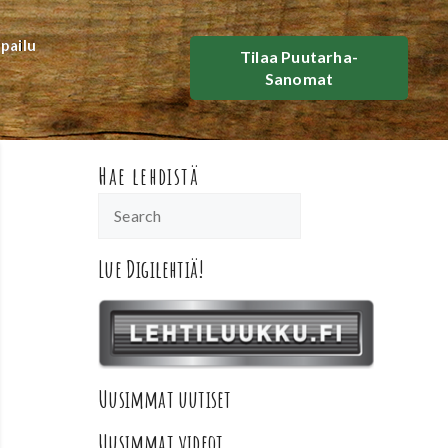
lpailu
Tilaa Puutarha-
Sanomat
Hae lehdistä
Lue Digilehtiä!
Uusimmat uutiset
Uusimmat videot