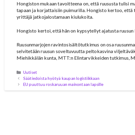
Hongiston mukaan tavoitteena on, että ruususta tulisi m
tapaan ja korjattaisiin puimurilla. Hongisto kertoo, että
yrittäjä jatkojalostamaan kiulukoita.
Hongisto kertoi, että hän on kypsytellyt ajatusta ruusu
Ruusunmarjojen ravintosisältötutkimus on osa ruusunma
selvitetään ruusun soveltuvuutta peltokasvina viljeltävä
Miehikkälän kunta, MTT:n Elintarvikkeiden tutkimus, MT
Kategoriat
Uutiset
Säätiedoista hyötyä kaupan logistiikkaan
EU puuttuu roskaruuan mainontaan lapsille