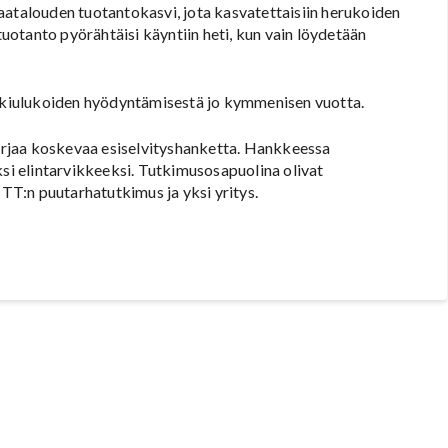
aatalouden tuotantokasvi, jota kasvatettaisiin herukoiden
 tuotanto pyörähtäisi käyntiin heti, kun vain löydetään
n kiulukoiden hyödyntämisestä jo kymmenisen vuotta.
rjaa koskevaa esiselvityshanketta. Hankkeessa
ksi elintarvikkeeksi. Tutkimusosapuolina olivat
T:n puutarhatutkimus ja yksi yritys.