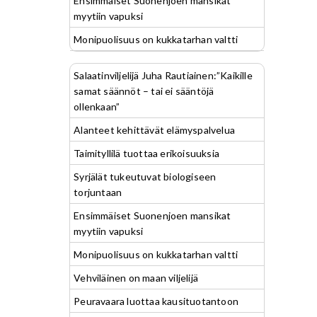
Ensimmäiset Suonenjoen mansikat
myytiin vapuksi
Monipuolisuus on kukkatarhan valtti
Salaatinviljelijä Juha Rautiainen:”Kaikille
samat säännöt – tai ei sääntöjä
ollenkaan”
Alanteet kehittävät elämyspalvelua
Taimityllilä tuottaa erikoisuuksia
Syrjälät tukeutuvat biologiseen
torjuntaan
Ensimmäiset Suonenjoen mansikat
myytiin vapuksi
Monipuolisuus on kukkatarhan valtti
Vehviläinen on maan viljelijä
Peuravaara luottaa kausituotantoon