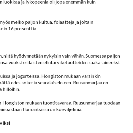
n luokkaa ja lykopeenia oli jopa enemmän kuin
myös melko paljon kuitua, folaatteja ja joitain
noin 16 prosenttia.
, niitä hyödynnetään nykyisin vain vähän. Suomessa paljon
sa vuoksi erilaisten elintarviketuotteiden raaka-aineeksi.
issa ja jogurteissa. Hongiston mukaan varsinkin
ämättä edes sokeria seuralaisekseen. Ruusunmarjaa on
hilloihin.
u on Hongiston mukaan tuontitavaraa. Ruusunmarjaa tuodaan
 ainoastaan Ilomantsissa on koeviljelmiä.
viksi