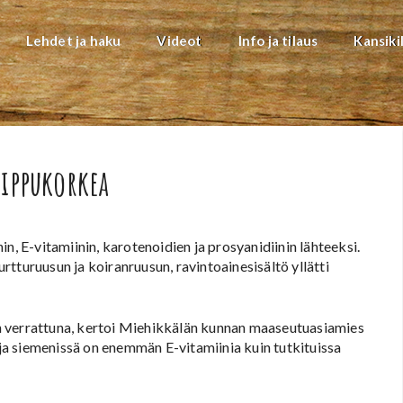
Lehdet ja haku
Videot
Info ja tilaus
Kansiki
ippukorkea
n, E-vitamiinin, karotenoidien ja prosyanidiinin lähteeksi.
tturuusun ja koiranruusun, ravintoainesisältö yllätti
iin verrattuna, kertoi Miehikkälän kunnan maaseutuasiamies
a siemenissä on enemmän E-vitamiinia kuin tutkituissa