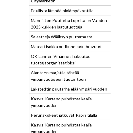
Citymarketin
Edullista lämpöä biolämpökontilla
Männistön Puutarha Lopelta on Vuoden
2025 kukkien laatutuottaja
Salaatteja Wääksyn puutarhasta
Maa-artisokka on Rinnekarin bravuuri
OK Lännen Vihannes hakeutuu
tuottajaorganisaatioksi
Alanteen marjatila tähtää
ympärivuotiseen tuotantoon
Lakstedtin puutarha elää ympäri vuoden
Kasvis-Kartano puhdistaa kaalia
ympärivuoden
Perunakokeet jatkuvat Räpin tilalla
Kasvis-Kartano puhdistaa kaalia
ympärivuoden