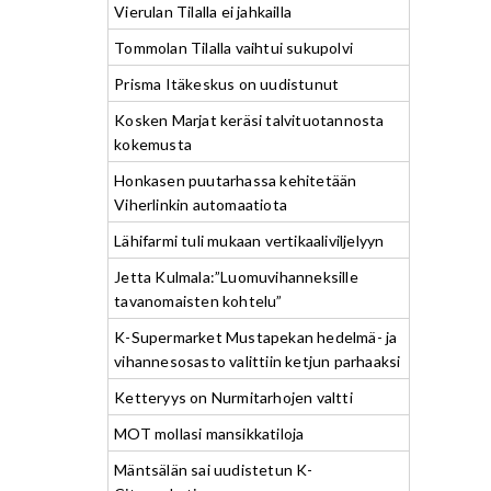
Vierulan Tilalla ei jahkailla
Tommolan Tilalla vaihtui sukupolvi
Prisma Itäkeskus on uudistunut
Kosken Marjat keräsi talvituotannosta
kokemusta
Honkasen puutarhassa kehitetään
Viherlinkin automaatiota
Lähifarmi tuli mukaan vertikaaliviljelyyn
Jetta Kulmala:”Luomuvihanneksille
tavanomaisten kohtelu”
K-Supermarket Mustapekan hedelmä- ja
vihannesosasto valittiin ketjun parhaaksi
Ketteryys on Nurmitarhojen valtti
MOT mollasi mansikkatiloja
Mäntsälän sai uudistetun K-