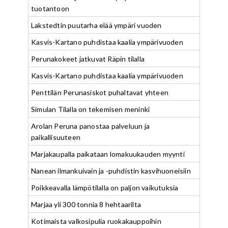
tuotantoon
Lakstedtin puutarha elää ympäri vuoden
Kasvis-Kartano puhdistaa kaalia ympärivuoden
Perunakokeet jatkuvat Räpin tilalla
Kasvis-Kartano puhdistaa kaalia ympärivuoden
Penttilän Perunasiskot puhaltavat yhteen
Simulan Tilalla on tekemisen meninki
Arolan Peruna panostaa palveluun ja
paikallisuuteen
Marjakaupalla paikataan lomakuukauden myynti
Nanean ilmankuivain ja -puhdistin kasvihuoneisiin
Poikkeavalla lämpötilalla on paljon vaikutuksia
Marjaa yli 300 tonnia 8 hehtaarilta
Kotimaista valkosipulia ruokakauppoihin