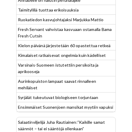
Annabelle on halutin perunalajike
Taimityllilä tuottaa erikoisuuksia
Ruokatiedon kasvujohtajaksi Marjukka Mattio
Fresh Servant vahvistaa kasvuaan ostamalla Bama
Fresh Cutsin
Kielon päivänä järjestetään 60 opastettua retkeä
Kimalaiset ratkaisevat ongelmia kuin kädelliset
Varsinais-Suomeen istutettiin persikoita ja
aprikooseja
Aurinkopuiston lampaat saavat rinnalleen
mehiläiset
Syrjälät tukeutuvat biologiseen torjuntaan
Ensimmäiset Suonenjoen mansikat myytiin vapuksi
Salaatinviljelijä Juha Rautiainen:”Kaikille samat
säännöt – tai ei sääntöjä ollenkaan”