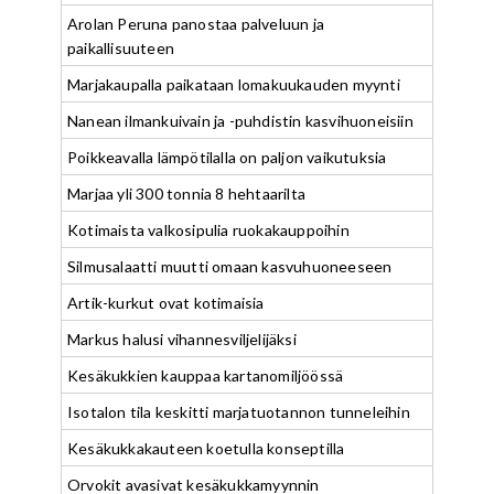
Arolan Peruna panostaa palveluun ja
paikallisuuteen
Marjakaupalla paikataan lomakuukauden myynti
Nanean ilmankuivain ja -puhdistin kasvihuoneisiin
Poikkeavalla lämpötilalla on paljon vaikutuksia
Marjaa yli 300 tonnia 8 hehtaarilta
Kotimaista valkosipulia ruokakauppoihin
Silmusalaatti muutti omaan kasvuhuoneeseen
Artik-kurkut ovat kotimaisia
Markus halusi vihannesviljelijäksi
Kesäkukkien kauppaa kartanomiljöössä
Isotalon tila keskitti marjatuotannon tunneleihin
Kesäkukkakauteen koetulla konseptilla
Orvokit avasivat kesäkukkamyynnin