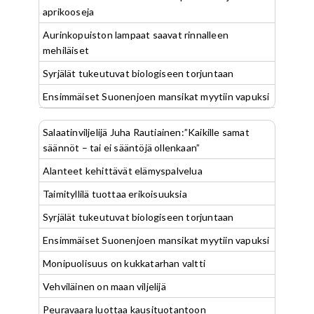
aprikooseja
Aurinkopuiston lampaat saavat rinnalleen
mehiläiset
Syrjälät tukeutuvat biologiseen torjuntaan
Ensimmäiset Suonenjoen mansikat myytiin vapuksi
Salaatinviljelijä Juha Rautiainen:”Kaikille samat
säännöt – tai ei sääntöjä ollenkaan”
Alanteet kehittävät elämyspalvelua
Taimityllilä tuottaa erikoisuuksia
Syrjälät tukeutuvat biologiseen torjuntaan
Ensimmäiset Suonenjoen mansikat myytiin vapuksi
Monipuolisuus on kukkatarhan valtti
Vehviläinen on maan viljelijä
Peuravaara luottaa kausituotantoon