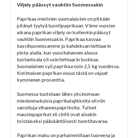
Viljely päässyt vauhtiin Suomessakin
Paprikaa mielivien suomalaisten on pitkään
pitänyt tyytyä tuontipaprikaan. Viime vuosien
aikana paprikan viljely on kuitenkin päässyt
vauhtiin Suomessakin. Paprikaa kasvaa
kasvihuoneissamme jo kahdeksan hehtaarin
pinta-alalla, kun vuosituhannen alussa
tuotantoala oli vain hehtaarin luokkaa.
Suomalainen syö paprikaa noin 2,5 kg vuodessa.
Kotimaisen paprikan osuus tästä on vajaat
kymmenen prosenttia.
Suomessa tuotetaan lähes yksinomaan
miedonmakuisia paprikalajikkeita eli niin
sanottuja vihannespaprikoita. Tuliset
maustepaprikat eli chilit ovat ainakin
toistaiseksi pääsääntöisesti tuontitavaraa.
Paprikan maku on parhaimmillaan tuoreena ja