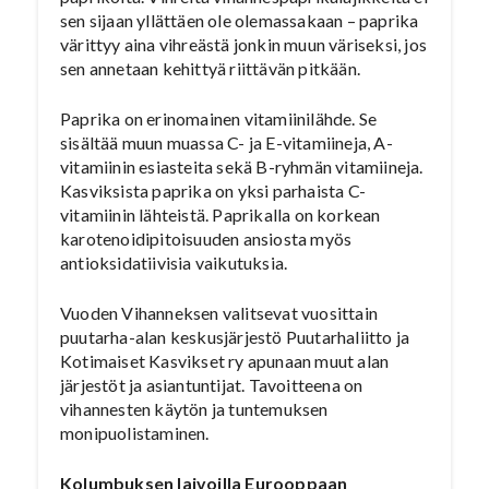
sen sijaan yllättäen ole olemassakaan – paprika
värittyy aina vihreästä jonkin muun väriseksi, jos
sen annetaan kehittyä riittävän pitkään.
Paprika on erinomainen vitamiinilähde. Se
sisältää muun muassa C- ja E-vitamiineja, A-
vitamiinin esiasteita sekä B-ryhmän vitamiineja.
Kasviksista paprika on yksi parhaista C-
vitamiinin lähteistä. Paprikalla on korkean
karotenoidipitoisuuden ansiosta myös
antioksidatiivisia vaikutuksia.
Vuoden Vihanneksen valitsevat vuosittain
puutarha-alan keskusjärjestö Puutarhaliitto ja
Kotimaiset Kasvikset ry apunaan muut alan
järjestöt ja asiantuntijat. Tavoitteena on
vihannesten käytön ja tuntemuksen
monipuolistaminen.
Kolumbuksen laivoilla Eurooppaan