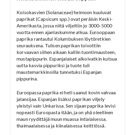
Koisokasvien (Solanaceae) heimoon kuuluvat
paprikat (Capsicum spp.) ovat peräisin Keski-
Amerikasta, jossa niitä viljeltiin jo 3000-5000
vuotta ennen ajanlaskumme alkua. Eurooppaan
paprika rantautui Kolumbuksen löytöretkien
seurauksena. Tulisen paprikan toivottiin
korvaavan siihen aikaan kalliin tuontimausteen,
mustapippurin. Espanjalaiset alkoivatkin kutsua
uutta kasvia pippuriksi ja tuote tuli
maustemarkkinoilla tunnetuksi Espanjan
pippurina.
Euroopassa paprika ei heti saanut kovin vahvaa
jalansijaa. Espanjan lisäksi paprikan viljely
yleistyi vain Unkarissa. Sen sijaan paprika levisi
nopeasti Euroopasta itään, ja on yhä oleellinen
maun ryydittäjä muun muassa intialaisessa,
thaimaalaisessa ja kiinalaisessa keittiössä.