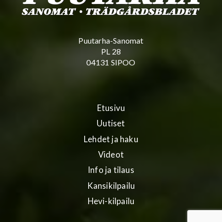
Puutarha-Sanomat
PL 28
04131 SIPOO
Etusivu
Uutiset
Lehdet ja haku
Videot
Info ja tilaus
Kansikilpailu
Hevi-kilpailu