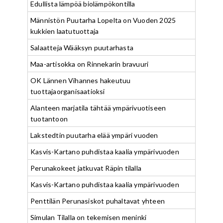
Edullista lämpöä biolämpökontilla
Männistön Puutarha Lopelta on Vuoden 2025
kukkien laatutuottaja
Salaatteja Wääksyn puutarhasta
Maa-artisokka on Rinnekarin bravuuri
OK Lännen Vihannes hakeutuu
tuottajaorganisaatioksi
Alanteen marjatila tähtää ympärivuotiseen
tuotantoon
Lakstedtin puutarha elää ympäri vuoden
Kasvis-Kartano puhdistaa kaalia ympärivuoden
Perunakokeet jatkuvat Räpin tilalla
Kasvis-Kartano puhdistaa kaalia ympärivuoden
Penttilän Perunasiskot puhaltavat yhteen
Simulan Tilalla on tekemisen meninki