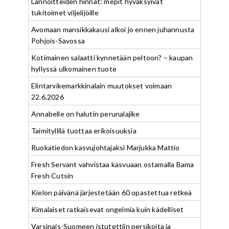
Lannoitteiden hinnat: mepit hyväksyivät
tukitoimet viljelijöille
Avomaan mansikkakausi alkoi jo ennen juhannusta
Pohjois-Savossa
Kotimainen salaatti kynnetään peltoon? – kaupan
hyllyssä ulkomainen tuote
Elintarvikemarkkinalain muutokset voimaan
22.6.2026
Annabelle on halutin perunalajike
Taimityllilä tuottaa erikoisuuksia
Ruokatiedon kasvujohtajaksi Marjukka Mattio
Fresh Servant vahvistaa kasvuaan ostamalla Bama
Fresh Cutsin
Kielon päivänä järjestetään 60 opastettua retkeä
Kimalaiset ratkaisevat ongelmia kuin kädelliset
Varsinais-Suomeen istutettiin persikoita ja