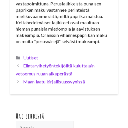
vastapoimittuna. Peruslajikkeista punaisen
paprikan maku vastannee perinteistä
mielikuvaamme siitä, miltä paprika maistuu.
Keltahedelmäiset lajikkeet ovat maultaan
hieman punaisia miedompia ja aavistuksen
makeampia. Oranssin vihannespaprikan maku
on muita ”perusvärejä” selvästi makeampi.
Kategoriat
Uutiset
Elintarviketyöntekijöiltä kuluttajain
vetoomus ruuan alkuperästä
Maan laatu kirjallisuussyynissä
Hae lehdistä