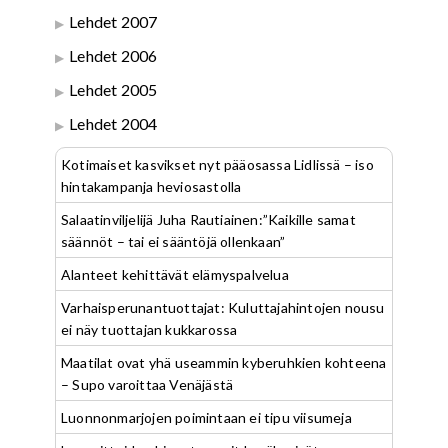
Lehdet 2007
Lehdet 2006
Lehdet 2005
Lehdet 2004
Kotimaiset kasvikset nyt pääosassa Lidlissä – iso
hintakampanja heviosastolla
Salaatinviljelijä Juha Rautiainen:”Kaikille samat
säännöt – tai ei sääntöjä ollenkaan”
Alanteet kehittävät elämyspalvelua
Varhaisperunantuottajat: Kuluttajahintojen nousu
ei näy tuottajan kukkarossa
Maatilat ovat yhä useammin kyberuhkien kohteena
– Supo varoittaa Venäjästä
Luonnonmarjojen poimintaan ei tipu viisumeja