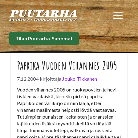
Siirry
sisältöön
Val
Tilaa Puutarha-Sanomat
Paprika Vuoden Vihannes 2005
7.12.2004
kirjoittaja
Jouko Tikkanen
Vuoden vihannes 2005 on ruokapöytien ja hevi-
tiskien väriläiskä, kirpeän pirteä paprika.
Paprikoiden värikirjo on niin laaja, ettei
vihannesmaailmasta helposti löydä vastaavaa.
Tutuimpien punaisten, keltaisten ja oranssien
lajikkeiden lisäksi myyntitiskeiltä voi löytää
liloja, tummanvioletteja, valkoisia ja ruskeita
paprikoita. Vihreitä vihannespaprikalajikkeita ei