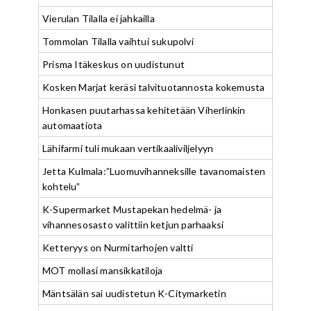
Vierulan Tilalla ei jahkailla
Tommolan Tilalla vaihtui sukupolvi
Prisma Itäkeskus on uudistunut
Kosken Marjat keräsi talvituotannosta kokemusta
Honkasen puutarhassa kehitetään Viherlinkin
automaatiota
Lähifarmi tuli mukaan vertikaaliviljelyyn
Jetta Kulmala:”Luomuvihanneksille tavanomaisten
kohtelu”
K-Supermarket Mustapekan hedelmä- ja
vihannesosasto valittiin ketjun parhaaksi
Ketteryys on Nurmitarhojen valtti
MOT mollasi mansikkatiloja
Mäntsälän sai uudistetun K-Citymarketin