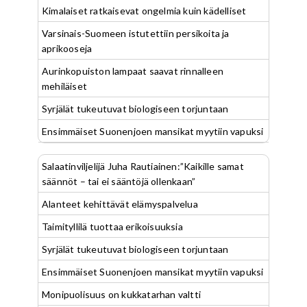
Kimalaiset ratkaisevat ongelmia kuin kädelliset
Varsinais-Suomeen istutettiin persikoita ja
aprikooseja
Aurinkopuiston lampaat saavat rinnalleen
mehiläiset
Syrjälät tukeutuvat biologiseen torjuntaan
Ensimmäiset Suonenjoen mansikat myytiin vapuksi
Salaatinviljelijä Juha Rautiainen:”Kaikille samat
säännöt – tai ei sääntöjä ollenkaan”
Alanteet kehittävät elämyspalvelua
Taimityllilä tuottaa erikoisuuksia
Syrjälät tukeutuvat biologiseen torjuntaan
Ensimmäiset Suonenjoen mansikat myytiin vapuksi
Monipuolisuus on kukkatarhan valtti