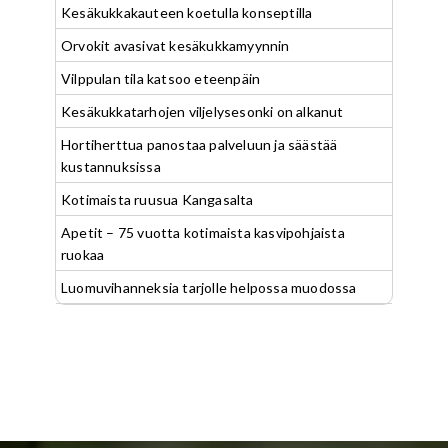
Kesäkukkakauteen koetulla konseptilla
Orvokit avasivat kesäkukkamyynnin
Vilppulan tila katsoo eteenpäin
Kesäkukkatarhojen viljelysesonki on alkanut
Hortiherttua panostaa palveluun ja säästää
kustannuksissa
Kotimaista ruusua Kangasalta
Apetit – 75 vuotta kotimaista kasvipohjaista
ruokaa
Luomuvihanneksia tarjolle helpossa muodossa