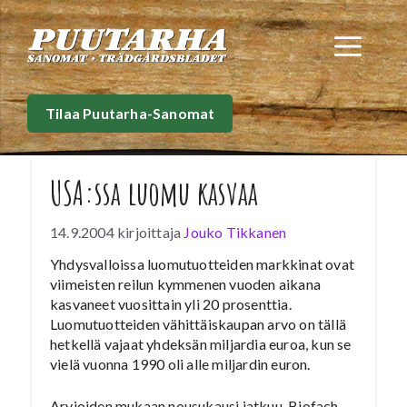
Siirry
sisältöön
Val
Tilaa Puutarha-Sanomat
USA:ssa luomu kasvaa
14.9.2004
kirjoittaja
Jouko Tikkanen
Yhdysvalloissa luomutuotteiden markkinat ovat
viimeisten reilun kymmenen vuoden aikana
kasvaneet vuosittain yli 20 prosenttia.
Luomutuotteiden vähittäiskaupan arvo on tällä
hetkellä vajaat yhdeksän miljardia euroa, kun se
vielä vuonna 1990 oli alle miljardin euron.
Arvioiden mukaan nousukausi jatkuu, Biofach-