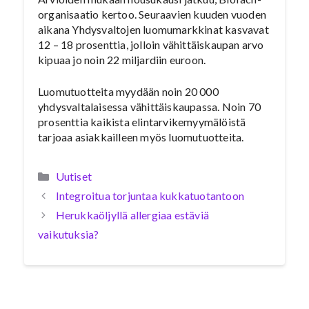
organisaatio kertoo. Seuraavien kuuden vuoden
aikana Yhdysvaltojen luomumarkkinat kasvavat
12 – 18 prosenttia, jolloin vähittäiskaupan arvo
kipuaa jo noin 22 miljardiin euroon.
Luomutuotteita myydään noin 20 000
yhdysvaltalaisessa vähittäiskaupassa. Noin 70
prosenttia kaikista elintarvikemyymälöistä
tarjoaa asiakkailleen myös luomutuotteita.
Kategoriat
Uutiset
Integroitua torjuntaa kukkatuotantoon
Herukkaöljyllä allergiaa estäviä
vaikutuksia?