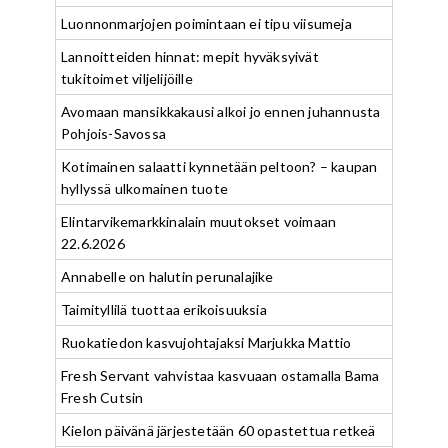
Luonnonmarjojen poimintaan ei tipu viisumeja
Lannoitteiden hinnat: mepit hyväksyivät
tukitoimet viljelijöille
Avomaan mansikkakausi alkoi jo ennen juhannusta
Pohjois-Savossa
Kotimainen salaatti kynnetään peltoon? – kaupan
hyllyssä ulkomainen tuote
Elintarvikemarkkinalain muutokset voimaan
22.6.2026
Annabelle on halutin perunalajike
Taimityllilä tuottaa erikoisuuksia
Ruokatiedon kasvujohtajaksi Marjukka Mattio
Fresh Servant vahvistaa kasvuaan ostamalla Bama
Fresh Cutsin
Kielon päivänä järjestetään 60 opastettua retkeä