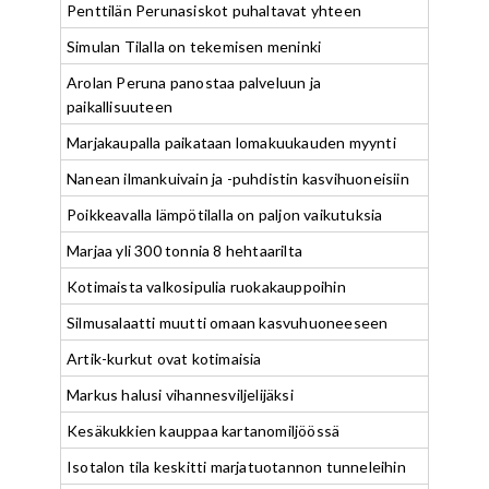
Penttilän Perunasiskot puhaltavat yhteen
Simulan Tilalla on tekemisen meninki
Arolan Peruna panostaa palveluun ja
paikallisuuteen
Marjakaupalla paikataan lomakuukauden myynti
Nanean ilmankuivain ja -puhdistin kasvihuoneisiin
Poikkeavalla lämpötilalla on paljon vaikutuksia
Marjaa yli 300 tonnia 8 hehtaarilta
Kotimaista valkosipulia ruokakauppoihin
Silmusalaatti muutti omaan kasvuhuoneeseen
Artik-kurkut ovat kotimaisia
Markus halusi vihannesviljelijäksi
Kesäkukkien kauppaa kartanomiljöössä
Isotalon tila keskitti marjatuotannon tunneleihin