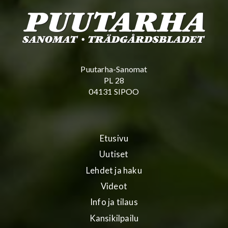
Puutarha-Sanomat
PL 28
04131 SIPOO
Etusivu
Uutiset
Lehdet ja haku
Videot
Info ja tilaus
Kansikilpailu