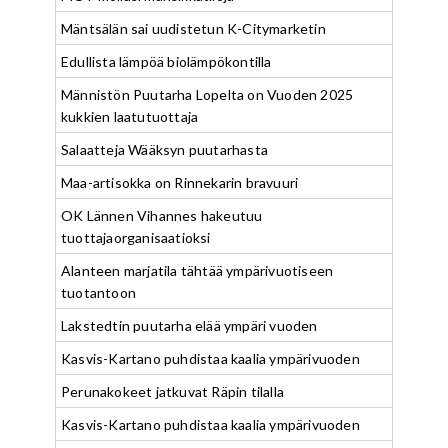
Mäntsälän sai uudistetun K-Citymarketin
Edullista lämpöä biolämpökontilla
Männistön Puutarha Lopelta on Vuoden 2025
kukkien laatutuottaja
Salaatteja Wääksyn puutarhasta
Maa-artisokka on Rinnekarin bravuuri
OK Lännen Vihannes hakeutuu
tuottajaorganisaatioksi
Alanteen marjatila tähtää ympärivuotiseen
tuotantoon
Lakstedtin puutarha elää ympäri vuoden
Kasvis-Kartano puhdistaa kaalia ympärivuoden
Perunakokeet jatkuvat Räpin tilalla
Kasvis-Kartano puhdistaa kaalia ympärivuoden