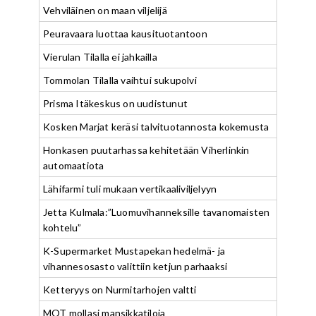
Vehviläinen on maan viljelijä
Peuravaara luottaa kausituotantoon
Vierulan Tilalla ei jahkailla
Tommolan Tilalla vaihtui sukupolvi
Prisma Itäkeskus on uudistunut
Kosken Marjat keräsi talvituotannosta kokemusta
Honkasen puutarhassa kehitetään Viherlinkin
automaatiota
Lähifarmi tuli mukaan vertikaaliviljelyyn
Jetta Kulmala:”Luomuvihanneksille tavanomaisten
kohtelu”
K-Supermarket Mustapekan hedelmä- ja
vihannesosasto valittiin ketjun parhaaksi
Ketteryys on Nurmitarhojen valtti
MOT mollasi mansikkatiloja