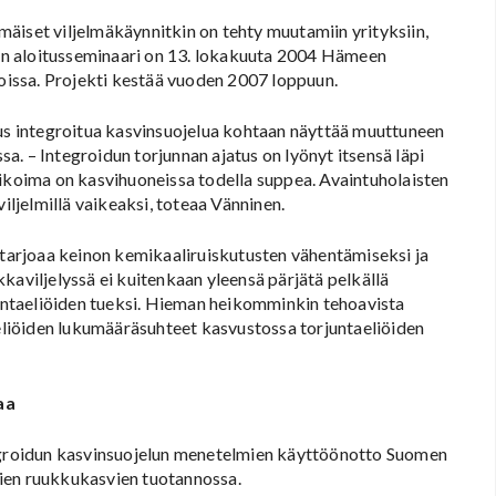
immäiset viljelmäkäynnitkin on tehty muutamiin yrityksiin,
tien aloitusseminaari on 13. lokakuuta 2004 Hämeen
issa. Projekti kestää vuoden 2007 loppuun.
tus integroitua kasvinsuojelua kohtaan näyttää muuttuneen
. – Integroidun torjunnan ajatus on lyönyt itsensä läpi
likoima on kasvihuoneissa todella suppea. Avaintuholaisten
iljelmillä vaikeaksi, toteaa Vänninen.
a tarjoaa keinon kemikaaliruiskutusten vähentämiseksi ja
kaviljelyssä ei kuitenkaan yleensä pärjätä pelkällä
rjuntaeliöiden tueksi. Hieman heikomminkin tehoavista
 eliöiden lukumääräsuhteet kasvustossa torjuntaeliöiden
aa
tegroidun kasvinsuojelun menetelmien käyttöönotto Suomen
ivien ruukkukasvien tuotannossa.