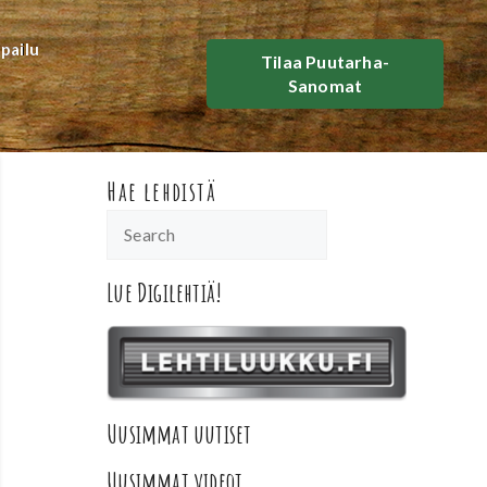
lpailu
Tilaa Puutarha-
Sanomat
Hae lehdistä
Lue Digilehtiä!
Uusimmat uutiset
Uusimmat videot