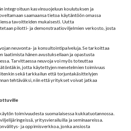
n integroituun kasvinsuojeluun koulutuksen ja
t soveltamaan saamaansa tietoa käytäntöön omassa
iensa tavoitteiden mukaisesti. Uutta
etaan pilotti- ja demonstraatioviljelmien verkosto, josta
ojan neuvonta- ja konsultointipalveluja. Se tarkoittaa
en laatimista hänen avustuksellaan ja opastusta
essa. Tarvittaessa neuvoja voi myös toteuttaa
mätöntäkin, jotta käytettyjen menetelmien toimivuus
tenkin sekä tarkkailun että torjuntakäsittelyjen
nan tehtäväksi, niin että yritykset voivat jatkaa
ottuville
an käytön toimivuudesta suomalaisessa kukkatuotannossa.
iljelijäringeissä, yritysvierailuilla ja seminaareissa.
onvälitys- ja oppimisverkkoa, jonka ansiosta