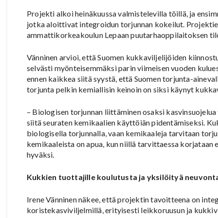
Projekti alkoi heinäkuussa valmistelevilla töillä, ja ens
jotka aloittivat integroidun torjunnan kokeilut. Projek
ammattikorkeakoulun Lepaan puutarhaoppilaitoksen tilo
Vänninen arvioi, että Suomen kukkaviljelijöiden kiinnos
selvästi myönteisemmäksi parin viimeisen vuoden kuluessa
ennen kaikkea siitä syystä, että Suomen torjunta-aineva
torjunta pelkin kemiallisin keinoin on siksi käynyt kukkav
– Biologisen torjunnan liittäminen osaksi kasvinsuojelu
siitä seuraten kemikaalien käyttöiän pidentämiseksi. Kuk
biologisella torjunnalla, vaan kemikaaleja tarvitaan to
kemikaaleista on apua, kun niillä tarvittaessa korjataan
hyväksi.
Kukkien tuottajille koulutusta ja yksilöityä neuvont
Irene Vänninen näkee, että projektin tavoitteena on in
koristekasviviljelmillä, erityisesti leikkoruusun ja kukk