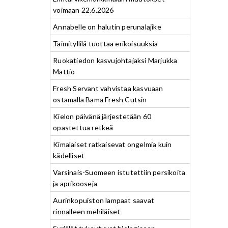
voimaan 22.6.2026
Annabelle on halutin perunalajike
Taimityllilä tuottaa erikoisuuksia
Ruokatiedon kasvujohtajaksi Marjukka
Mattio
Fresh Servant vahvistaa kasvuaan
ostamalla Bama Fresh Cutsin
Kielon päivänä järjestetään 60
opastettua retkeä
Kimalaiset ratkaisevat ongelmia kuin
kädelliset
Varsinais-Suomeen istutettiin persikoita
ja aprikooseja
Aurinkopuiston lampaat saavat
rinnalleen mehiläiset