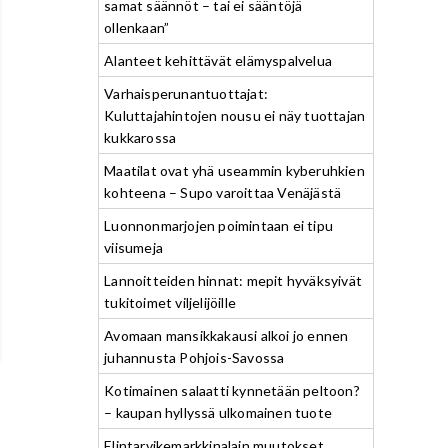
samat säännöt – tai ei sääntöjä
ollenkaan”
Alanteet kehittävät elämyspalvelua
Varhaisperunantuottajat:
Kuluttajahintojen nousu ei näy tuottajan
kukkarossa
Maatilat ovat yhä useammin kyberuhkien
kohteena – Supo varoittaa Venäjästä
Luonnonmarjojen poimintaan ei tipu
viisumeja
Lannoitteiden hinnat: mepit hyväksyivät
tukitoimet viljelijöille
Avomaan mansikkakausi alkoi jo ennen
juhannusta Pohjois-Savossa
Kotimainen salaatti kynnetään peltoon?
– kaupan hyllyssä ulkomainen tuote
Elintarvikemarkkinalain muutokset