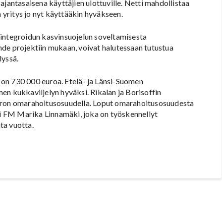
ajantasaisena käyttäjien ulottuville. Netti mahdollistaa
yritys jo nyt käyttääkin hyväkseen.
 integroidun kasvinsuojelun soveltamisesta
lähde projektiin mukaan, voivat halutessaan tutustua
lyssä.
on 730 000 euroa. Etelä- ja Länsi-Suomen
en kukkaviljelyn hyväksi. Rikalan ja Borisoffin
euron omarahoitusosuudella. Loput omarahoitusosuudesta
mii FM Marika Linnamäki, joka on työskennellyt
ta vuotta.