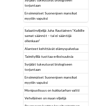
Syrjälät tukeutuvat biologiseen
torjuntaan
Ensimmäiset Suonenjoen mansikat
myytiin vapuksi
Salaatinviljelijä Juha Rautiainen:”Kaikille
samat säännöt – tai ei sääntöjä
ollenkaan”
Alanteet kehittävät elämyspalvelua
Taimityllilä tuottaa erikoisuuksia
Syrjälät tukeutuvat biologiseen
torjuntaan
Ensimmäiset Suonenjoen mansikat
myytiin vapuksi
Monipuolisuus on kukkatarhan valtti
Vehviläinen on maan viljelijä
Peuravaara luottaa kausituotantoon