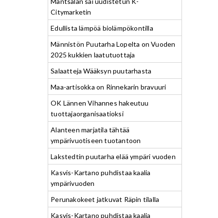
Mäntsälän sai uudistetun K-
Citymarketin
Edullista lämpöä biolämpökontilla
Männistön Puutarha Lopelta on Vuoden
2025 kukkien laatutuottaja
Salaatteja Wääksyn puutarhasta
Maa-artisokka on Rinnekarin bravuuri
OK Lännen Vihannes hakeutuu
tuottajaorganisaatioksi
Alanteen marjatila tähtää
ympärivuotiseen tuotantoon
Lakstedtin puutarha elää ympäri vuoden
Kasvis-Kartano puhdistaa kaalia
ympärivuoden
Perunakokeet jatkuvat Räpin tilalla
Kasvis-Kartano puhdistaa kaalia