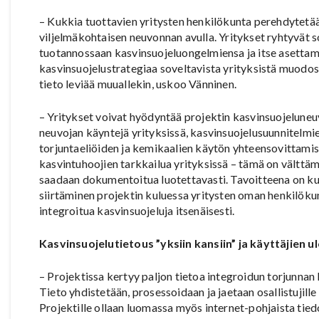
– Kukkia tuottavien yritysten henkilökunta perehdytetää
viljelmäkohtaisen neuvonnan avulla. Yritykset ryhtyvä
tuotannossaan kasvinsuojeluongelmiensa ja itse asettam
kasvinsuojelustrategiaa soveltavista yrityksistä muodost
tieto leviää muuallekin, uskoo Vänninen.
– Yritykset voivat hyödyntää projektin kasvinsuojeluneuv
neuvojan käyntejä yrityksissä, kasvinsuojelusuunnitelmi
torjuntaeliöiden ja kemikaalien käytön yhteensovittamis
kasvintuhoojien tarkkailua yrityksissä – tämä on välttä
saadaan dokumentoitua luotettavasti. Tavoitteena on kui
siirtäminen projektin kuluessa yritysten oman henkilökun
integroitua kasvinsuojeluja itsenäisesti.
Kasvinsuojelutietous ”yksiin kansiin” ja käyttäjien ul
– Projektissa kertyy paljon tietoa integroidun torjunn
Tieto yhdistetään, prosessoidaan ja jaetaan osallistujille v
Projektille ollaan luomassa myös internet-pohjaista tied