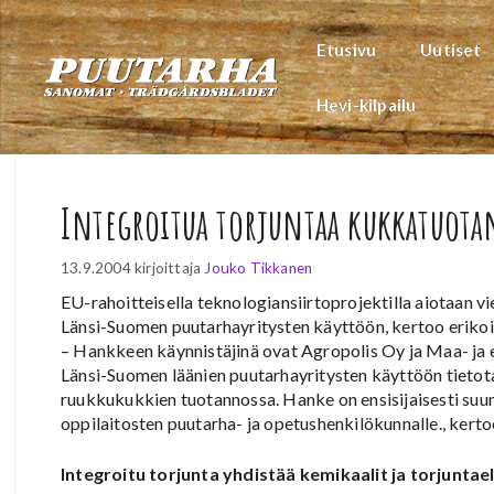
Siirry
sisältöön
Etusivu
Uutiset
Hevi-kilpailu
Integroitua torjuntaa kukkatuot
13.9.2004
kirjoittaja
Jouko Tikkanen
EU-rahoitteisella teknologiansiirtoprojektilla aiotaan vi
Länsi-Suomen puutarhayritysten käyttöön, kertoo erikois
– Hankkeen käynnistäjinä ovat Agropolis Oy ja Maa- ja e
Länsi-Suomen läänien puutarhayritysten käyttöön tietota
ruukkukukkien tuotannossa. Hanke on ensisijaisesti suunn
oppilaitosten puutarha- ja opetushenkilökunnalle., kert
Integroitu torjunta yhdistää kemikaalit ja torjuntael