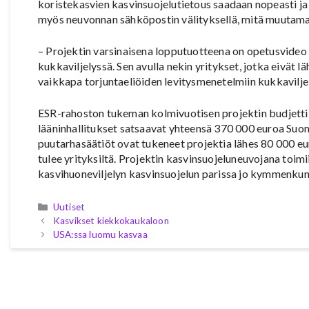
koristekasvien kasvinsuojelutietous saadaan nopeasti ja 
myös neuvonnan sähköpostin välityksellä, mitä muutama 
– Projektin varsinaisena lopputuotteena on opetusvideo
kukkaviljelyssä. Sen avulla nekin yritykset, jotka eivät 
vaikkapa torjuntaeliöiden levitysmenetelmiin kukkavilje
ESR-rahoston tukeman kolmivuotisen projektin budjetti 
lääninhallitukset satsaavat yhteensä 370 000 euroa Suom
puutarhasäätiöt ovat tukeneet projektia lähes 80 000 
tulee yrityksiltä. Projektin kasvinsuojeluneuvojana toi
kasvihuoneviljelyn kasvinsuojelun parissa jo kymmenkun
Kategoriat
Uutiset
Kasvikset kiekkokaukaloon
USA:ssa luomu kasvaa