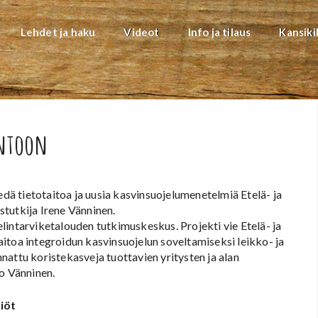
Lehdet ja haku
Videot
Info ja tilaus
Kansiki
antoon
edä tietotaitoa ja uusia kasvinsuojelumenetelmiä Etelä- ja
tutkija Irene Vänninen.
lintarviketalouden tutkimuskeskus. Projekti vie Etelä- ja
itoa integroidun kasvinsuojelun soveltamiseksi leikko- ja
attu koristekasveja tuottavien yritysten ja alan
oo Vänninen.
iöt