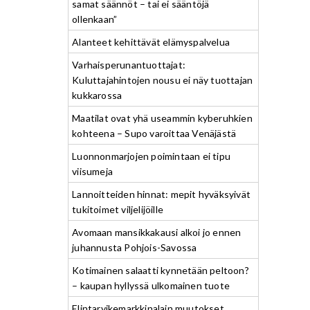
samat säännöt – tai ei sääntöjä
ollenkaan”
Alanteet kehittävät elämyspalvelua
Varhaisperunantuottajat:
Kuluttajahintojen nousu ei näy tuottajan
kukkarossa
Maatilat ovat yhä useammin kyberuhkien
kohteena – Supo varoittaa Venäjästä
Luonnonmarjojen poimintaan ei tipu
viisumeja
Lannoitteiden hinnat: mepit hyväksyivät
tukitoimet viljelijöille
Avomaan mansikkakausi alkoi jo ennen
juhannusta Pohjois-Savossa
Kotimainen salaatti kynnetään peltoon?
– kaupan hyllyssä ulkomainen tuote
Elintarvikemarkkinalain muutokset