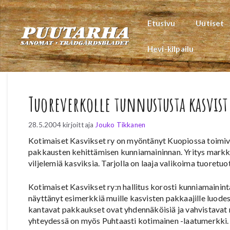
Siirry
sisältöön
Etusivu
Uutiset
Hevi-kilpailu
Tuoreverkolle tunnustusta kasvi
28.5.2004
kirjoittaja
Jouko Tikkanen
Kotimaiset Kasvikset ry on myöntänyt Kuopiossa toimiva
pakkausten kehittämisen kunniamaininnan. Yritys markk
viljelemiä kasviksia. Tarjolla on laaja valikoima tuoretuo
Kotimaiset Kasvikset ry:n hallitus korosti kunniamaini
näyttänyt esimerkkiä muille kasvisten pakkaajille luod
kantavat pakkaukset ovat yhdennäköisiä ja vahvistavat
yhteydessä on myös Puhtaasti kotimainen -laatumerkki.