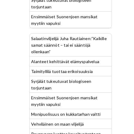
Syrjälät tukeutuvat biologiseen
torjuntaan
Ensimmäiset Suonenjoen mansikat
myytiin vapuksi
Salaatinviljelijä Juha Rautiainen:”Kaikille
samat säännöt – tai ei sääntöjä
ollenkaan”
Alanteet kehittävät elämyspalvelua
Taimityllilä tuottaa erikoisuuksia
Syrjälät tukeutuvat biologiseen
torjuntaan
Ensimmäiset Suonenjoen mansikat
myytiin vapuksi
Monipuolisuus on kukkatarhan valtti
Vehviläinen on maan viljelijä
Peuravaara luottaa kausituotantoon