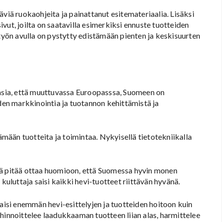
viä ruokaohjeita ja painattanut esitemateriaalia. Lisäksi
vut, joilta on saatavilla esimerkiksi ennuste tuotteiden
ön avulla on pystytty edistämään pienten ja keskisuurten
iasia, että muuttuvassa Euroopasssa, Suomeen on
en markkinointia ja tuotannon kehittämistä ja
ään tuotteita ja toimintaa. Nykyisellä tietotekniikalla
sä pitää ottaa huomioon, että Suomessa hyvin monen
kuluttaja saisi kaikki hevi-tuotteet riittävän hyvänä.
taisi enemmän hevi-esittelyjen ja tuotteiden hoitoon kuin
hinnoittelee laadukkaaman tuotteen liian alas, harmittelee