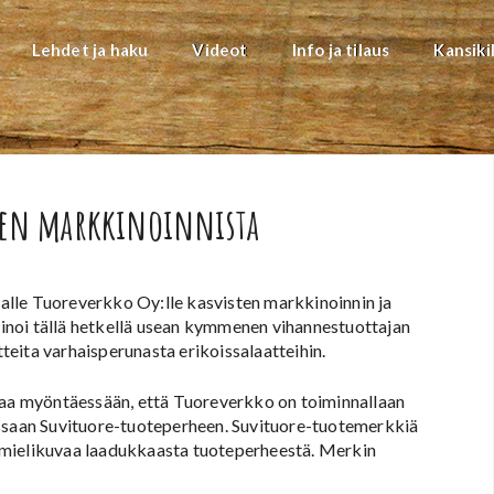
Lehdet ja haku
Videot
Info ja tilaus
Kansiki
sten markkinoinnista
lle Tuoreverkko Oy:lle kasvisten markkinoinnin ja
inoi tällä hetkellä usean kymmenen vihannestuottajan
tteita varhaisperunasta erikoissalaatteihin.
ntaa myöntäessään, että Tuoreverkko on toiminnallaan
essaan Suvituore-tuoteperheen. Suvituore-tuotemerkkiä
 mielikuvaa laadukkaasta tuoteperheestä. Merkin