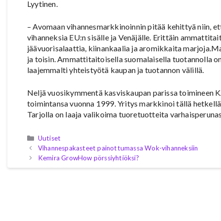
Lyytinen.
– Avomaan vihannesmarkkinoinnin pitää kehittyä niin, et
vihanneksia EU:n sisälle ja Venäjälle. Erittäin ammattita
jäävuorisalaattia, kiinankaalia ja aromikkaita marjoja.M
ja toisin. Ammattitaitoisella suomalaisella tuotannolla 
laajemmalti yhteistyötä kaupan ja tuotannon välillä.
Neljä vuosikymmentä kasviskaupan parissa toimineen 
toimintansa vuonna 1999. Yritys markkinoi tällä hetkell
Tarjolla on laaja valikoima tuoretuotteita varhaisperunas
Kategoriat
Uutiset
Vihannespakasteet painottumassa Wok-vihanneksiin
Kemira GrowHow pörssiyhtiöksi?