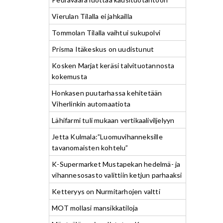
Vierulan Tilalla ei jahkailla
Tommolan Tilalla vaihtui sukupolvi
Prisma Itäkeskus on uudistunut
Kosken Marjat keräsi talvituotannosta
kokemusta
Honkasen puutarhassa kehitetään
Viherlinkin automaatiota
Lähifarmi tuli mukaan vertikaaliviljelyyn
Jetta Kulmala:”Luomuvihanneksille
tavanomaisten kohtelu”
K-Supermarket Mustapekan hedelmä- ja
vihannesosasto valittiin ketjun parhaaksi
Ketteryys on Nurmitarhojen valtti
MOT mollasi mansikkatiloja