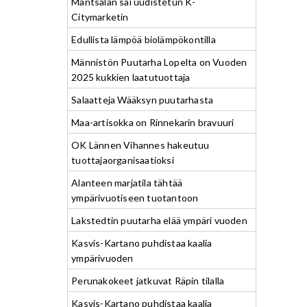
Mäntsälän sai uudistetun K-
Citymarketin
Edullista lämpöä biolämpökontilla
Männistön Puutarha Lopelta on Vuoden
2025 kukkien laatutuottaja
Salaatteja Wääksyn puutarhasta
Maa-artisokka on Rinnekarin bravuuri
OK Lännen Vihannes hakeutuu
tuottajaorganisaatioksi
Alanteen marjatila tähtää
ympärivuotiseen tuotantoon
Lakstedtin puutarha elää ympäri vuoden
Kasvis-Kartano puhdistaa kaalia
ympärivuoden
Perunakokeet jatkuvat Räpin tilalla
Kasvis-Kartano puhdistaa kaalia