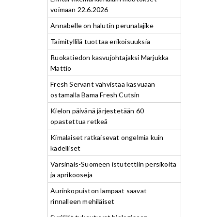
voimaan 22.6.2026
Annabelle on halutin perunalajike
Taimityllilä tuottaa erikoisuuksia
Ruokatiedon kasvujohtajaksi Marjukka
Mattio
Fresh Servant vahvistaa kasvuaan
ostamalla Bama Fresh Cutsin
Kielon päivänä järjestetään 60
opastettua retkeä
Kimalaiset ratkaisevat ongelmia kuin
kädelliset
Varsinais-Suomeen istutettiin persikoita
ja aprikooseja
Aurinkopuiston lampaat saavat
rinnalleen mehiläiset