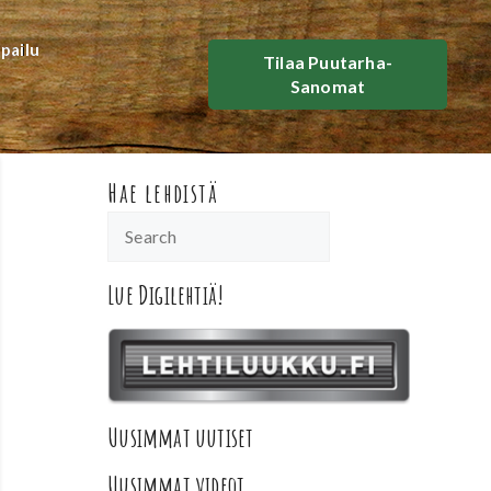
lpailu
Tilaa Puutarha-
Sanomat
Hae lehdistä
Lue Digilehtiä!
Uusimmat uutiset
Uusimmat videot