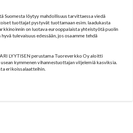
tä Suomesta löytyy mahdollisuus tarvittaessa viedä
itoiset tuottajat pystyvät tuottamaan esim. laadukasta
arkkinoinnin on luotava eurooppalaista yhteistyötä puolin
on hyvä tulevaisuus edessään, jos osaamme tehdä
KARI LYYTISEN perustama Tuoreverkko Oy aloitti
ä usean kymmenen vihannestuottajan viljelemiä kasviksia.
ta erikoissalaatteihin.