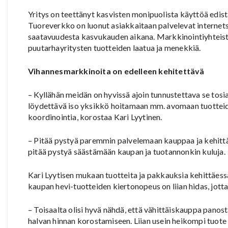
Yritys on teettänyt kasvisten monipuolista käyttöä edistä
Tuoreverkko on luonut asiakkaitaan palvelevat internetsi
saatavuudesta kasvukauden aikana. Markkinointiyhteisty
puutarhayritysten tuotteiden laatua ja menekkiä.
Vihannesmarkkinoita on edelleen kehitettävä
– Kyllähän meidän on hyvissä ajoin tunnustettava se tos
löydettävä iso yksikkö hoitamaan mm. avomaan tuotteid
koordinointia, korostaa Kari Lyytinen.
– Pitää pystyä paremmin palvelemaan kauppaa ja kehittäm
pitää pystyä säästämään kaupan ja tuotannonkin kuluja.
Kari Lyytisen mukaan tuotteita ja pakkauksia kehittäes
kaupan hevi-tuotteiden kiertonopeus on liian hidas, jotta 
– Toisaalta olisi hyvä nähdä, että vähittäiskauppa panos
halvan hinnan korostamiseen. Liian usein heikompi tuote 