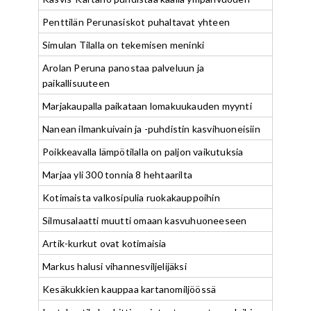
Penttilän Perunasiskot puhaltavat yhteen
Simulan Tilalla on tekemisen meninki
Arolan Peruna panostaa palveluun ja
paikallisuuteen
Marjakaupalla paikataan lomakuukauden myynti
Nanean ilmankuivain ja -puhdistin kasvihuoneisiin
Poikkeavalla lämpötilalla on paljon vaikutuksia
Marjaa yli 300 tonnia 8 hehtaarilta
Kotimaista valkosipulia ruokakauppoihin
Silmusalaatti muutti omaan kasvuhuoneeseen
Artik-kurkut ovat kotimaisia
Markus halusi vihannesviljelijäksi
Kesäkukkien kauppaa kartanomiljöössä