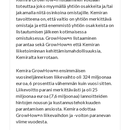
toteuttaa joko myymällä yhtiön osakkeita ja/tai
jakamalla niitä osinkoina omistajille. Kemiran
tavoitteena on, että valtio on yhtiön merkittävä
omistaja ja että enemmistö yhtiön osakkeista on
listautumisen jälkeen kotimaisessa
omistuksessa. GrowHow¤n listaaminen
parantaa sekä GrowHow¤n että Kemiran
liiketoiminnan kehittämismahdollisuuksia,
Kemiralta kerrotaan.
Kemira GrowHow¤n ensimmäisen
vuosineljänneksen liikevaihto oli 324 miljoonaa
euroa, 6 prosenttia vähemmän kuin vuosi sitten.
Liikevoitto parani merkittävästi ja oli 25
miljoonaa euroa (7,6 miljoonaa) lannoitteiden
hintojen nousun ja kustannustehokkuuden
parantamisen ansiosta. Kemira odottaa
GrowHow¤n liikevaihdon ja -voiton paranevan
viime vuodesta.