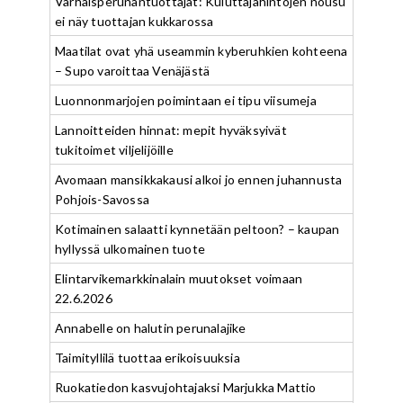
Varhaisperunantuottajat: Kuluttajahintojen nousu
ei näy tuottajan kukkarossa
Maatilat ovat yhä useammin kyberuhkien kohteena
– Supo varoittaa Venäjästä
Luonnonmarjojen poimintaan ei tipu viisumeja
Lannoitteiden hinnat: mepit hyväksyivät
tukitoimet viljelijöille
Avomaan mansikkakausi alkoi jo ennen juhannusta
Pohjois-Savossa
Kotimainen salaatti kynnetään peltoon? – kaupan
hyllyssä ulkomainen tuote
Elintarvikemarkkinalain muutokset voimaan
22.6.2026
Annabelle on halutin perunalajike
Taimityllilä tuottaa erikoisuuksia
Ruokatiedon kasvujohtajaksi Marjukka Mattio