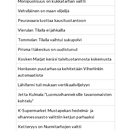
Monipuolisuus on kukkatarhan valtti
Vehviläinen on maan viljelijä
Peuravaara luottaa kausituotantoon
Vierulan Tilalla ei jahkailla
Tommolan Tilalla vaihtui sukupolvi
Prisma Itäkeskus on uudistunut
Kosken Marjat keräsi talvituotannosta kokemusta
Honkasen puutarhassa kehitetään Viherlinkin
automaatiota
Lähifarmi tuli mukaan vertikaaliviljelyyn
Jetta Kulmala:”Luomuvihanneksille tavanomaisten
kohtelu”
K-Supermarket Mustapekan hedelmä- ja
vihannesosasto valittiin ketjun parhaaksi
Ketteryys on Nurmitarhojen valtti