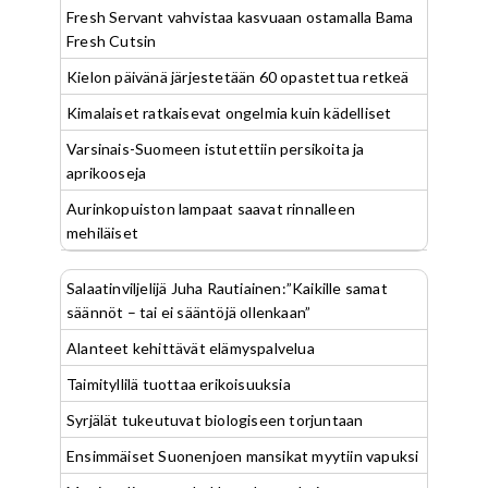
Fresh Servant vahvistaa kasvuaan ostamalla Bama
Fresh Cutsin
Kielon päivänä järjestetään 60 opastettua retkeä
Kimalaiset ratkaisevat ongelmia kuin kädelliset
Varsinais-Suomeen istutettiin persikoita ja
aprikooseja
Aurinkopuiston lampaat saavat rinnalleen
mehiläiset
Salaatinviljelijä Juha Rautiainen:”Kaikille samat
säännöt – tai ei sääntöjä ollenkaan”
Alanteet kehittävät elämyspalvelua
Taimityllilä tuottaa erikoisuuksia
Syrjälät tukeutuvat biologiseen torjuntaan
Ensimmäiset Suonenjoen mansikat myytiin vapuksi