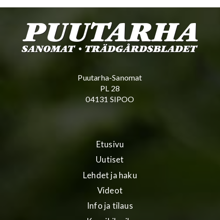
Puutarha-Sanomat
PL 28
04131 SIPOO
Etusivu
Uutiset
Lehdet ja haku
Videot
Info ja tilaus