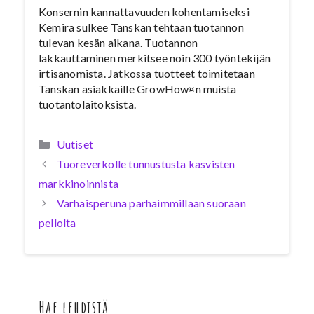
Konsernin kannattavuuden kohentamiseksi
Kemira sulkee Tanskan tehtaan tuotannon
tulevan kesän aikana. Tuotannon
lakkauttaminen merkitsee noin 300 työntekijän
irtisanomista. Jatkossa tuotteet toimitetaan
Tanskan asiakkaille GrowHow¤n muista
tuotantolaitoksista.
Kategoriat
Uutiset
Tuoreverkolle tunnustusta kasvisten
markkinoinnista
Varhaisperuna parhaimmillaan suoraan
pellolta
Hae lehdistä