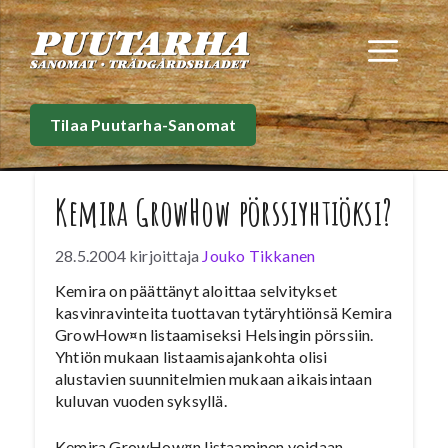
Siirry
sisältöön
Val
Tilaa Puutarha-Sanomat
Kemira GrowHow pörssiyhtiöksi?
28.5.2004
kirjoittaja
Jouko Tikkanen
Kemira on päättänyt aloittaa selvitykset
kasvinravinteita tuottavan tytäryhtiönsä Kemira
GrowHow¤n listaamiseksi Helsingin pörssiin.
Yhtiön mukaan listaamisajankohta olisi
alustavien suunnitelmien mukaan aikaisintaan
kuluvan vuoden syksyllä.
Kemira GrowHow¤n listaaminen voidaan