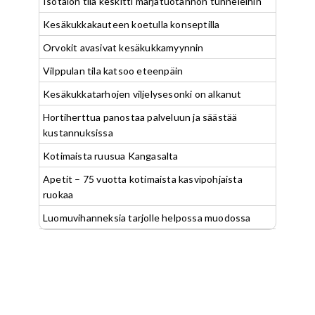
Isotalon tila keskitti marjatuotannon tunneleihin
Kesäkukkakauteen koetulla konseptilla
Orvokit avasivat kesäkukkamyynnin
Vilppulan tila katsoo eteenpäin
Kesäkukkatarhojen viljelysesonki on alkanut
Hortiherttua panostaa palveluun ja säästää
kustannuksissa
Kotimaista ruusua Kangasalta
Apetit – 75 vuotta kotimaista kasvipohjaista
ruokaa
Luomuvihanneksia tarjolle helpossa muodossa