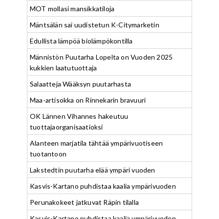
MOT mollasi mansikkatiloja
Mäntsälän sai uudistetun K-Citymarketin
Edullista lämpöä biolämpökontilla
Männistön Puutarha Lopelta on Vuoden 2025
kukkien laatutuottaja
Salaatteja Wääksyn puutarhasta
Maa-artisokka on Rinnekarin bravuuri
OK Lännen Vihannes hakeutuu
tuottajaorganisaatioksi
Alanteen marjatila tähtää ympärivuotiseen
tuotantoon
Lakstedtin puutarha elää ympäri vuoden
Kasvis-Kartano puhdistaa kaalia ympärivuoden
Perunakokeet jatkuvat Räpin tilalla
Kasvis-Kartano puhdistaa kaalia ympärivuoden