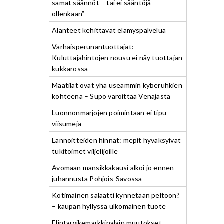
samat säännöt – tai ei sääntöjä
ollenkaan”
Alanteet kehittävät elämyspalvelua
Varhaisperunantuottajat:
Kuluttajahintojen nousu ei näy tuottajan
kukkarossa
Maatilat ovat yhä useammin kyberuhkien
kohteena – Supo varoittaa Venäjästä
Luonnonmarjojen poimintaan ei tipu
viisumeja
Lannoitteiden hinnat: mepit hyväksyivät
tukitoimet viljelijöille
Avomaan mansikkakausi alkoi jo ennen
juhannusta Pohjois-Savossa
Kotimainen salaatti kynnetään peltoon?
– kaupan hyllyssä ulkomainen tuote
Elintarvikemarkkinalain muutokset