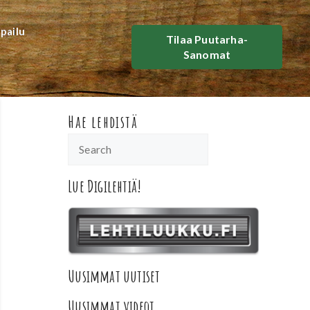
lpailu
Tilaa Puutarha-
Sanomat
Hae lehdistä
Lue Digilehtiä!
Uusimmat uutiset
Uusimmat videot