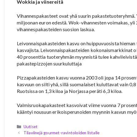
Wokkia ja viinereitä
Vihannespakasteet ovat yhä suurin pakastetuoteryhmä. 
miljoonan euron edestä. Wok-vihannesten voimakas, yli 
vihannespakasteiden suosion laskua.
Leivonnaispakasteiden kasvu on huippuvuosista hieman 
kasvajista. Leivonnaispakasteiden kokonaismarkkinat oli
40 prosenttia tuoteryhmän myynnistä tulee kahvileivistä, 
pakastepizzojen suurkuluttaja
Pizzapakasteiden kasvu vuonna 2003 oli jopa 14 prosentt
kasvuun on silti yhä, sillä suomalaiset kuluttavat vain 0
Ruotsissa on 1,3 kiloa ja Norjassa peräti 6,3 kiloa.
Valmisruokapakasteet kasvoivat viime vuonna 7 prosenti
kääntyi nousuun erikoisperunoiden myynnin kasvun myö
Kategoriat
Uutiset
Tilaviinejä gourmet-ravintoloiden listalle