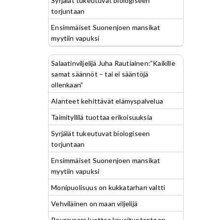
Syrjälät tukeutuvat biologiseen
torjuntaan
Ensimmäiset Suonenjoen mansikat
myytiin vapuksi
Salaatinviljelijä Juha Rautiainen:”Kaikille
samat säännöt – tai ei sääntöjä
ollenkaan”
Alanteet kehittävät elämyspalvelua
Taimityllilä tuottaa erikoisuuksia
Syrjälät tukeutuvat biologiseen
torjuntaan
Ensimmäiset Suonenjoen mansikat
myytiin vapuksi
Monipuolisuus on kukkatarhan valtti
Vehviläinen on maan viljelijä
Peuravaara luottaa kausituotantoon