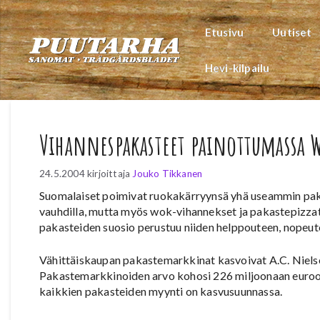
Siirry
sisältöön
Etusivu
Uutiset
Hevi-kilpailu
Vihannespakasteet painottumassa
24.5.2004
kirjoittaja
Jouko Tikkanen
Suomalaiset poimivat ruokakärryynsä yhä useammin paka
vauhdilla, mutta myös wok-vihannekset ja pakastepizzat m
pakasteiden suosio perustuu niiden helppouteen, nopeut
Vähittäiskaupan pakastemarkkinat kasvoivat A.C. Niels
Pakastemarkkinoiden arvo kohosi 226 miljoonaan euroon
kaikkien pakasteiden myynti on kasvusuunnassa.