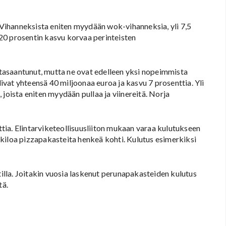
Vihanneksista eniten myydään wok-vihanneksia, yli 7,5
20 prosentin kasvu korvaa perinteisten
tasaantunut, mutta ne ovat edelleen yksi nopeimmista
vat yhteensä 40 miljoonaa euroa ja kasvu 7 prosenttia. Yli
joista eniten myydään pullaa ja viinereitä.
Norja
ia. Elintarviketeollisuusliiton mukaan varaa kulutukseen
,8 kiloa pizzapakasteita henkeä kohti. Kulutus esimerkiksi
lla. Joitakin vuosia laskenut perunapakasteiden kulutus
tä.