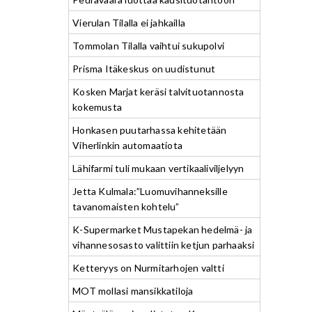
Vierulan Tilalla ei jahkailla
Tommolan Tilalla vaihtui sukupolvi
Prisma Itäkeskus on uudistunut
Kosken Marjat keräsi talvituotannosta
kokemusta
Honkasen puutarhassa kehitetään
Viherlinkin automaatiota
Lähifarmi tuli mukaan vertikaaliviljelyyn
Jetta Kulmala:”Luomuvihanneksille
tavanomaisten kohtelu”
K-Supermarket Mustapekan hedelmä- ja
vihannesosasto valittiin ketjun parhaaksi
Ketteryys on Nurmitarhojen valtti
MOT mollasi mansikkatiloja