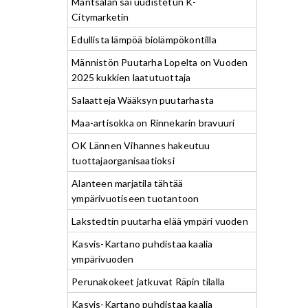
Mäntsälän sai uudistetun K-
Citymarketin
Edullista lämpöä biolämpökontilla
Männistön Puutarha Lopelta on Vuoden
2025 kukkien laatutuottaja
Salaatteja Wääksyn puutarhasta
Maa-artisokka on Rinnekarin bravuuri
OK Lännen Vihannes hakeutuu
tuottajaorganisaatioksi
Alanteen marjatila tähtää
ympärivuotiseen tuotantoon
Lakstedtin puutarha elää ympäri vuoden
Kasvis-Kartano puhdistaa kaalia
ympärivuoden
Perunakokeet jatkuvat Räpin tilalla
Kasvis-Kartano puhdistaa kaalia