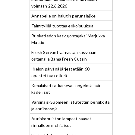
voimaan 22.6.2026
Annabelle on halutin perunalajike
Taimityllilä tuottaa erikoisuuksia
Ruokatiedon kasvujohtajaksi Marjukka
Mattio
Fresh Servant vahvistaa kasvuaan
ostamalla Bama Fresh Cutsin
Kielon päivänä järjestetään 60
opastettua retkeä
Kimalaiset ratkaisevat ongelmia kuin
kädelliset
Varsinais-Suomeen istutettiin persikoita
ja aprikooseja
Aurinkopuiston lampaat saavat
rinnalleen mehiläiset