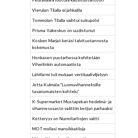
Vierulan Tilalla ei jahkailla
Tommolan Tilalla vaihtui sukupolvi
Prisma Itäkeskus on uudistunut
Kosken Marjat keräsi talvituotannosta
kokemusta
Honkasen puutarhassa kehitetään
Viherlinkin automaatiota
Lähifarmi tuli mukaan vertikaaliviljelyyn
Jetta Kulmala:”Luomuvihanneksille
tavanomaisten kohtelu”
K-Supermarket Mustapekan hedelmä- ja
vihannesosasto valittiin ketjun parhaaksi
Ketteryys on Nurmitarhojen valtti
MOT mollasi mansikkatiloja