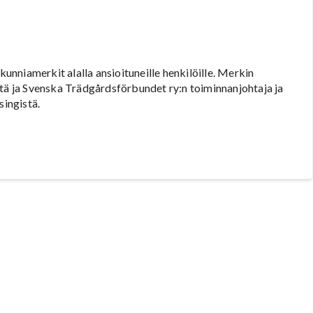
kunniamerkit alalla ansioituneille henkilöille. Merkin
stä ja Svenska Trädgårdsförbundet ry:n toiminnanjohtaja ja
ingistä.
a