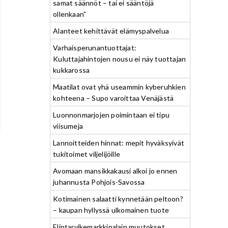
samat säännöt – tai ei sääntöjä
ollenkaan”
Alanteet kehittävät elämyspalvelua
Varhaisperunantuottajat:
Kuluttajahintojen nousu ei näy tuottajan
kukkarossa
Maatilat ovat yhä useammin kyberuhkien
kohteena – Supo varoittaa Venäjästä
Luonnonmarjojen poimintaan ei tipu
viisumeja
Lannoitteiden hinnat: mepit hyväksyivät
tukitoimet viljelijöille
Avomaan mansikkakausi alkoi jo ennen
juhannusta Pohjois-Savossa
Kotimainen salaatti kynnetään peltoon?
– kaupan hyllyssä ulkomainen tuote
Elintarvikemarkkinalain muutokset