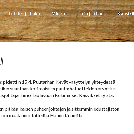
Lehdet ja haku
Videot
Info ja tilaus
Kansiki
a
 pidettiin 15.4. Puutarhan Kevät -näyttelyn yhteydessä
mihin suuntaan kotimaisten puutarhatuotteiden arvostus
usjohtaja Timo Taulavuori Kotimaiset Kasvikset ry:stä.
en pitkäaikaisen puheenjohtajan ja sittemmin edustajiston
n maalannut taiteilija Hannu Knuutila.