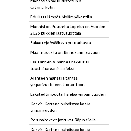
Mäntsälän sai uudistetun K-
Citymarketin
Edullista lämpöä biolämpökontilla
Männistön Puutarha Lopelta on Vuoden
2025 kukkien laatutuottaja
Salaatteja Wääksyn puutarhasta
Maa-artisokka on Rinnekarin bravuuri
OK Lännen Vihannes hakeutuu
tuottajaorganisaatioksi
Alanteen marjatila tähtää
ympärivuotiseen tuotantoon
Lakstedtin puutarha elää ympäri vuoden
Kasvis-Kartano puhdistaa kaalia
ympärivuoden
Perunakokeet jatkuvat Räpin tilalla
Kasvis-Kartano puhdistaa kaalia