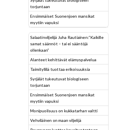
Syrjälät tukeutuvat biologiseen
torjuntaan
Ensimmäiset Suonenjoen mansikat
myytiin vapuksi
Salaatinviljelijä Juha Rautiainen:”Kaikille
samat säännöt – tai ei sääntöjä
ollenkaan”
Alanteet kehittävät elämyspalvelua
Taimityllilä tuottaa erikoisuuksia
Syrjälät tukeutuvat biologiseen
torjuntaan
Ensimmäiset Suonenjoen mansikat
myytiin vapuksi
Monipuolisuus on kukkatarhan valtti
Vehviläinen on maan viljelijä
Peuravaara luottaa kausituotantoon