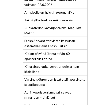
voimaan 22.6.2026
Annabelle on halutin perunalajike
Taimityllilä tuottaa erikoisuuksia
Ruokatiedon kasvujohtajaksi Marjukka
Mattio
Fresh Servant vahvistaa kasvuaan
ostamalla Bama Fresh Cutsin
Kielon päivänä järjestetään 60
opastettua retkeä
Kimalaiset ratkaisevat ongelmia kuin
kädelliset
Varsinais-Suomeen istutettiin persikoita
ja aprikooseja
Aurinkopuiston lampaat saavat
rinnalleen mehiläiset