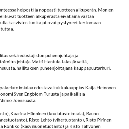
ilanteessa helposti ja nopeasti tuotteen alkuperän. Monien
elikuvat tuotteen alkuperästä eivät aina vastaa
vulla kasvisten tuottajat ovat pystyneet kertomaan
stuttaa.
llitus sekä edustajiston puheenjohtaja ja
toimitusjohtaja Matti Hantula Jalasjärveltä,
suusta, hallituksen puheenjohtajana kauppapuutarhuri,
tä, palvelutoimialaa edustava kukkakauppias Kaija Heinonen
tonomi Sven Engblom Turusta ja paikallisia
Ahmio Joensuusta.
anto), Kaarina Hänninen (koulutustoimiala), Rauno
estuotanto), Risto Lehto (vihertuotanto), Risto Pirinen
ka Rönkkö (kasvihuonetuotanto) ja Risto Tahvonen