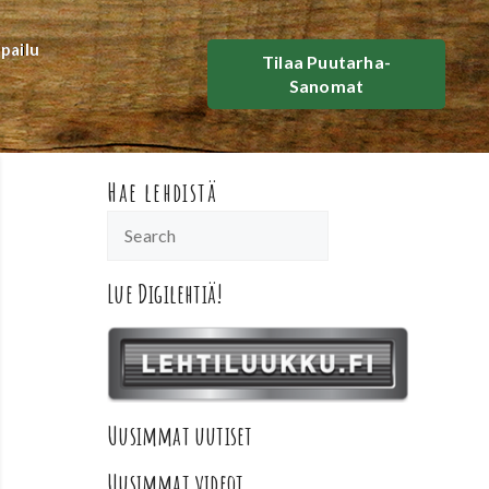
lpailu
Tilaa Puutarha-
Sanomat
Hae lehdistä
Lue Digilehtiä!
Uusimmat uutiset
Uusimmat videot