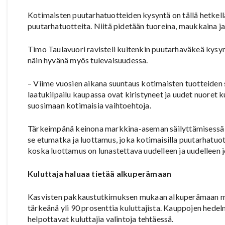
Kotimaisten puutarhatuotteiden kysyntä on tällä hetkell
puutarhatuotteita. Niitä pidetään tuoreina, maukkaina ja
Timo Taulavuori ravisteli kuitenkin puutarhaväkeä kysy
näin hyvänä myös tulevaisuudessa.
– Viime vuosien aikana suuntaus kotimaisten tuotteiden su
laatukilpailu kaupassa ovat kiristyneet ja uudet nuoret 
suosimaan kotimaisia vaihtoehtoja.
Tärkeimpänä keinona markkina-aseman säilyttämisessä Tau
se etumatka ja luottamus, joka kotimaisilla puutarhatuotte
koska luottamus on lunastettava uudelleen ja uudelleen j
Kuluttaja haluaa tietää alkuperämaan
Kasvisten pakkaustutkimuksen mukaan alkuperämaan mer
tärkeänä yli 90 prosenttia kuluttajista. Kauppojen hede
helpottavat kuluttajia valintoja tehtäessä.