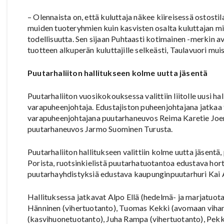
– Olennaista on, että kuluttaja näkee kiireisessä ostost
muiden tuoteryhmien kuin kasvisten osalta kuluttajan mi
todellisuutta. Sen sijaan Puhtaasti kotimainen -merkin a
tuotteen alkuperän kuluttajille selkeästi, Taulavuori mui
Puutarhaliiton hallitukseen kolme uutta jäsentä
Puutarhaliiton vuosikokouksessa valittiin liitolle uusi ha
varapuheenjohtaja. Edustajiston puheenjohtajana jatkaa 
varapuheenjohtajana puutarhaneuvos Reima Karetie Joen
puutarhaneuvos Jarmo Suominen Turusta.
Puutarhaliiton hallitukseen valittiin kolme uutta jäsen
Porista, ruotsinkielistä puutarhatuotantoa edustava hor
puutarhayhdistyksiä edustava kaupunginpuutarhuri Kai 
Hallituksessa jatkavat Alpo Ellä (hedelmä- ja marjatuot
Hänninen (vihertuotanto), Tuomas Kekki (avomaan vihann
(kasvihuonetuotanto), Juha Rampa (vihertuotanto), Pek