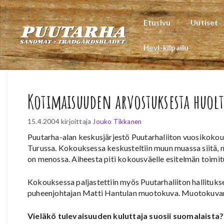
Siirry
sisältöön
Etusivu
Uutiset
Hevi-kilpailu
Kotimaisuuden arvostuksesta huolt
15.4.2004
kirjoittaja
Jouko Tikkanen
Puutarha-alan keskusjärjestö Puutarhaliiton vuosikokous
Turussa. Kokouksessa keskusteltiin muun muassa siitä, 
on menossa. Aiheesta piti kokousväelle esitelmän toimit
Kokouksessa paljastettiin myös Puutarhaliiton hallituks
puheenjohtajan Matti Hantulan muotokuva. Muotokuvan o
Vieläkö tulevaisuuden kuluttaja suosii suomalaista?