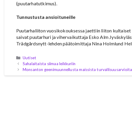
(puutarhatutkimus).
Tunnustusta ansioituneille
Puutarhaliiton vuosikokouksessa jaettiin liiton kultaiset 
saivat puutarhuri ja vihervaikuttaja Esko Alm Jyväskylä
Trädgårdsnytt-lehden päätoimittaja Nina Holmlund Hels
Kategoriat
Uutiset
Sahalaitaista siimaa leikkuriin
Monsanton geenimuunnellusta maissista turvallisuusarvioit