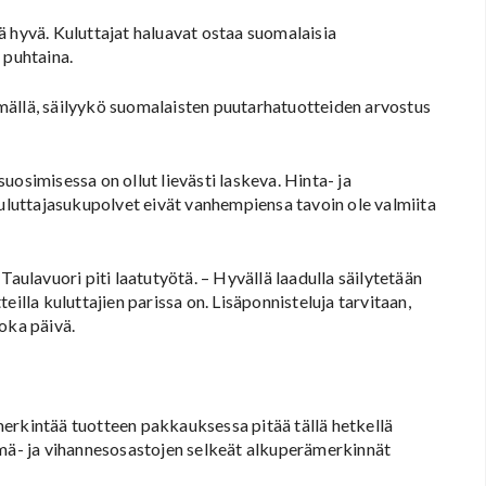
ä hyvä. Kuluttajat haluavat ostaa suomalaisia
 puhtaina.
mällä, säilyykö suomalaisten puutarhatuotteiden arvostus
osimisessa on ollut lievästi laskeva. Hinta- ja
kuluttajasukupolvet eivät vanhempiensa tavoin ole valmiita
lavuori piti laatutyötä. – Hyvällä laadulla säilytetään
illa kuluttajien parissa on. Lisäponnisteluja tarvitaan,
oka päivä.
kintää tuotteen pakkauksessa pitää tällä hetkellä
lmä- ja vihannesosastojen selkeät alkuperämerkinnät