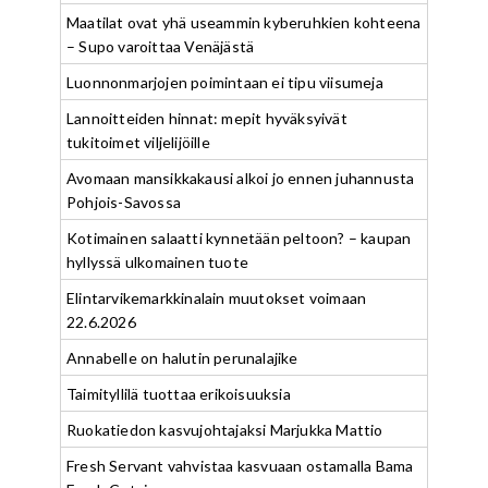
Maatilat ovat yhä useammin kyberuhkien kohteena
– Supo varoittaa Venäjästä
Luonnonmarjojen poimintaan ei tipu viisumeja
Lannoitteiden hinnat: mepit hyväksyivät
tukitoimet viljelijöille
Avomaan mansikkakausi alkoi jo ennen juhannusta
Pohjois-Savossa
Kotimainen salaatti kynnetään peltoon? – kaupan
hyllyssä ulkomainen tuote
Elintarvikemarkkinalain muutokset voimaan
22.6.2026
Annabelle on halutin perunalajike
Taimityllilä tuottaa erikoisuuksia
Ruokatiedon kasvujohtajaksi Marjukka Mattio
Fresh Servant vahvistaa kasvuaan ostamalla Bama