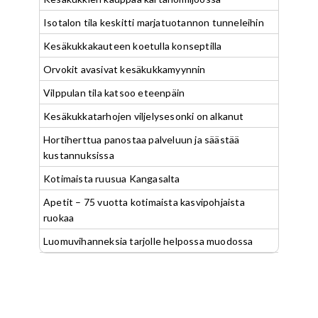
Isotalon tila keskitti marjatuotannon tunneleihin
Kesäkukkakauteen koetulla konseptilla
Orvokit avasivat kesäkukkamyynnin
Vilppulan tila katsoo eteenpäin
Kesäkukkatarhojen viljelysesonki on alkanut
Hortiherttua panostaa palveluun ja säästää
kustannuksissa
Kotimaista ruusua Kangasalta
Apetit – 75 vuotta kotimaista kasvipohjaista
ruokaa
Luomuvihanneksia tarjolle helpossa muodossa