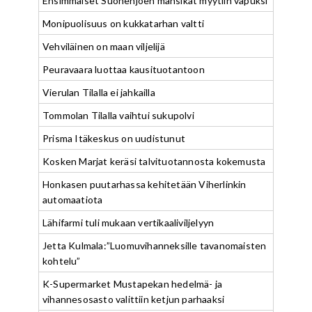
Ensimmäiset Suonenjoen mansikat myytiin vapuksi
Monipuolisuus on kukkatarhan valtti
Vehviläinen on maan viljelijä
Peuravaara luottaa kausituotantoon
Vierulan Tilalla ei jahkailla
Tommolan Tilalla vaihtui sukupolvi
Prisma Itäkeskus on uudistunut
Kosken Marjat keräsi talvituotannosta kokemusta
Honkasen puutarhassa kehitetään Viherlinkin
automaatiota
Lähifarmi tuli mukaan vertikaaliviljelyyn
Jetta Kulmala:”Luomuvihanneksille tavanomaisten
kohtelu”
K-Supermarket Mustapekan hedelmä- ja
vihannesosasto valittiin ketjun parhaaksi