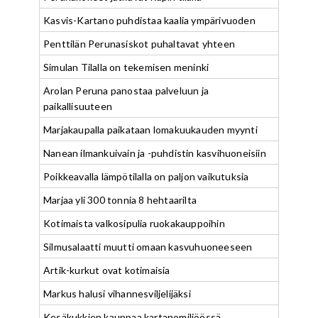
Kasvis-Kartano puhdistaa kaalia ympärivuoden
Penttilän Perunasiskot puhaltavat yhteen
Simulan Tilalla on tekemisen meninki
Arolan Peruna panostaa palveluun ja
paikallisuuteen
Marjakaupalla paikataan lomakuukauden myynti
Nanean ilmankuivain ja -puhdistin kasvihuoneisiin
Poikkeavalla lämpötilalla on paljon vaikutuksia
Marjaa yli 300 tonnia 8 hehtaarilta
Kotimaista valkosipulia ruokakauppoihin
Silmusalaatti muutti omaan kasvuhuoneeseen
Artik-kurkut ovat kotimaisia
Markus halusi vihannesviljelijäksi
Kesäkukkien kauppaa kartanomiljöössä