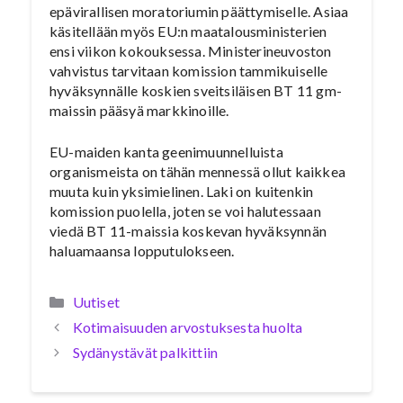
epävirallisen moratoriumin päättymiselle. Asiaa
käsitellään myös EU:n maatalousministerien
ensi viikon kokouksessa. Ministerineuvoston
vahvistus tarvitaan komission tammikuiselle
hyväksynnälle koskien sveitsiläisen BT 11 gm-
maissin pääsyä markkinoille.
EU-maiden kanta geenimuunnelluista
organismeista on tähän mennessä ollut kaikkea
muuta kuin yksimielinen. Laki on kuitenkin
komission puolella, joten se voi halutessaan
viedä BT 11-maissia koskevan hyväksynnän
haluamaansa lopputulokseen.
Kategoriat
Uutiset
Kotimaisuuden arvostuksesta huolta
Sydänystävät palkittiin