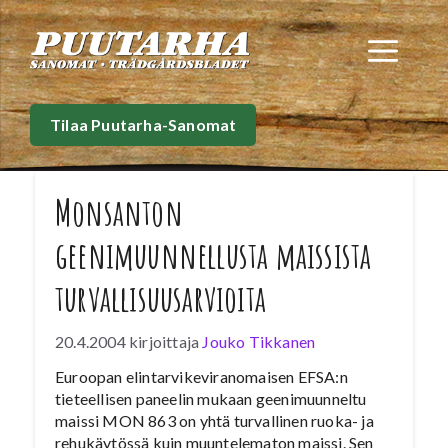
Siirry
sisältöön
Val
Tilaa Puutarha-Sanomat
Monsanton
geenimuunnellusta maissista
turvallisuusarvioita
20.4.2004
kirjoittaja
Jouko Tikkanen
Euroopan elintarvikeviranomaisen EFSA:n
tieteellisen paneelin mukaan geenimuunneltu
maissi MON 863 on yhtä turvallinen ruoka- ja
rehukäytössä kuin muuntelematon maissi. Sen