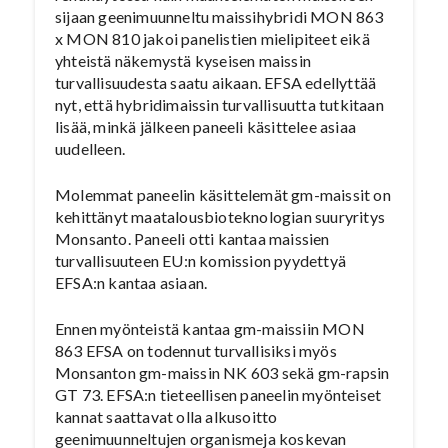
sijaan geenimuunneltu maissihybridi MON 863
x MON 810 jakoi panelistien mielipiteet eikä
yhteistä näkemystä kyseisen maissin
turvallisuudesta saatu aikaan. EFSA edellyttää
nyt, että hybridimaissin turvallisuutta tutkitaan
lisää, minkä jälkeen paneeli käsittelee asiaa
uudelleen.
Molemmat paneelin käsittelemät gm-maissit on
kehittänyt maatalousbioteknologian suuryritys
Monsanto. Paneeli otti kantaa maissien
turvallisuuteen EU:n komission pyydettyä
EFSA:n kantaa asiaan.
Ennen myönteistä kantaa gm-maissiin MON
863 EFSA on todennut turvallisiksi myös
Monsanton gm-maissin NK 603 sekä gm-rapsin
GT 73. EFSA:n tieteellisen paneelin myönteiset
kannat saattavat olla alkusoitto
geenimuunneltujen organismeja koskevan