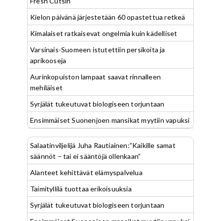
Fresh Cutsin
Kielon päivänä järjestetään 60 opastettua retkeä
Kimalaiset ratkaisevat ongelmia kuin kädelliset
Varsinais-Suomeen istutettiin persikoita ja
aprikooseja
Aurinkopuiston lampaat saavat rinnalleen
mehiläiset
Syrjälät tukeutuvat biologiseen torjuntaan
Ensimmäiset Suonenjoen mansikat myytiin vapuksi
Salaatinviljelijä Juha Rautiainen:”Kaikille samat
säännöt – tai ei sääntöjä ollenkaan”
Alanteet kehittävät elämyspalvelua
Taimityllilä tuottaa erikoisuuksia
Syrjälät tukeutuvat biologiseen torjuntaan