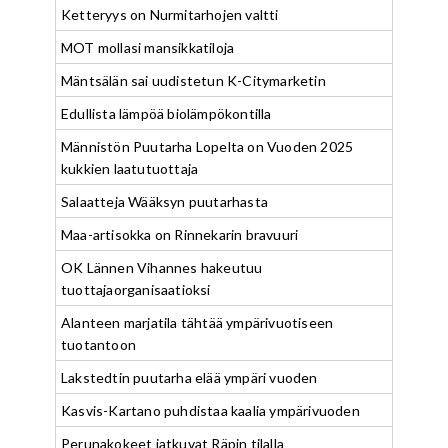
Ketteryys on Nurmitarhojen valtti
MOT mollasi mansikkatiloja
Mäntsälän sai uudistetun K-Citymarketin
Edullista lämpöä biolämpökontilla
Männistön Puutarha Lopelta on Vuoden 2025
kukkien laatutuottaja
Salaatteja Wääksyn puutarhasta
Maa-artisokka on Rinnekarin bravuuri
OK Lännen Vihannes hakeutuu
tuottajaorganisaatioksi
Alanteen marjatila tähtää ympärivuotiseen
tuotantoon
Lakstedtin puutarha elää ympäri vuoden
Kasvis-Kartano puhdistaa kaalia ympärivuoden
Perunakokeet jatkuvat Räpin tilalla