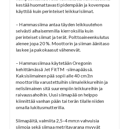
kestää huomattavasti pidempään ja kovempaa
käyttöä kuin perinteiset leikkurisiimat.
– Hammassiima antaa täyden leikkuutehon
selvästi alhaisemmilla kierroksilla kuin
perinteiset siimat ja terät. Polttoaineenkulutus
alenee jopa 20 %. Moottorin ja siiman äänitaso
laskee ja pakokaasut vähenevät.
– Hammassiimaa käytetään Oregonin
kehittämässä Jet FitTM -siimapäässä.
Kaksisiimainen pää sopii alle 40 cm3:n
moottorilla varustettuihin siimaleikkureihin ja
nelisiimainen sitä suurempiin leikkureihin ja
raivaussahoihin. Uusi siimapää on helppo
kiinnittää vanhan pään tai terän tilalle niiden
omalla lukitusmutterilla.
Siimapäitä, valmiita 2,5–4 mm:n vahvuisia
siimoja sekä siimaa metritavarana myyvät