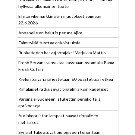
hyllyssä ulkomainen tuote
Elintarvikemarkkinalain muutokset voimaan
22.6.2026
Annabelle on halutin perunalajike
Taimityllilä tuottaa erikoisuuksia
Ruokatiedon kasvujohtajaksi Marjukka Mattio
Fresh Servant vahvistaa kasvuaan ostamalla Bama
Fresh Cutsin
Kielon päivänä järjestetään 60 opastettua retkeä
Kimalaiset ratkaisevat ongelmia kuin kädelliset
Varsinais-Suomeen istutettiin persikoita ja
aprikooseja
Aurinkopuiston lampaat saavat rinnalleen
mehiläiset
Syrjälät tukeutuvat biologiseen torjuntaan