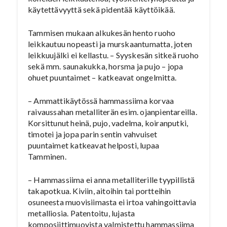
käytettävyyttä sekä pidentää käyttöikää.
Tammisen mukaan alkukesän hento ruoho
leikkautuu nopeasti ja murskaantumatta, joten
leikkuujälki ei kellastu. – Syyskesän sitkeä ruoho
sekä mm. saunakukka, horsma ja pujo – jopa
ohuet puuntaimet – katkeavat ongelmitta.
– Ammattikäytössä hammassiima korvaa
raivaussahan metalliterän esim. ojanpientareilla.
Korsittunut heinä, pujo, vadelma, koiranputki,
timotei ja jopa parin sentin vahvuiset
puuntaimet katkeavat helposti, lupaa
Tamminen.
– Hammassiima ei anna metalliterille tyypillistä
takapotkua. Kiviin, aitoihin tai portteihin
osuneesta muovisiimasta ei irtoa vahingoittavia
metalliosia. Patentoitu, lujasta
komposiittimuovista valmistettu hammassiima