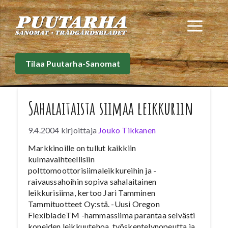
Siirry
sisältöön
Val
Tilaa Puutarha-Sanomat
Sahalaitaista siimaa leikkuriin
9.4.2004
kirjoittaja
Jouko Tikkanen
Markkinoille on tullut kaikkiin
kulmavaihteellisiin
polttomoottorisiimaleikkureihin ja -
raivaussahoihin sopiva sahalaitainen
leikkurisiima, kertoo Jari Tamminen
Tammituotteet Oy:stä. -Uusi Oregon
FlexibladeTM -hammassiima parantaa selvästi
koneiden leikkuutehoa, työskentelynopeutta ja