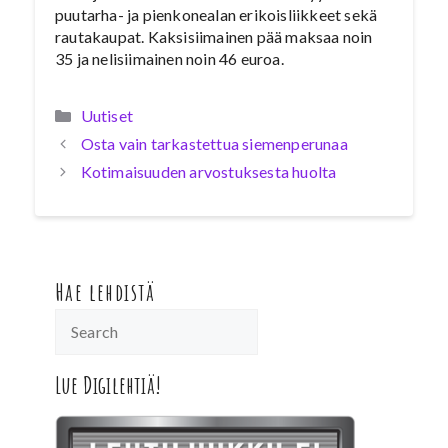
puutarha- ja pienkonealan erikoisliikkeet sekä
rautakaupat. Kaksisiimainen pää maksaa noin
35 ja nelisiimainen noin 46 euroa.
Kategoriat
Uutiset
Osta vain tarkastettua siemenperunaa
Kotimaisuuden arvostuksesta huolta
Hae lehdistä
Lue Digilehtiä!