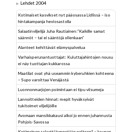
Lehdet 2004
Kotimaiset kasvikset nyt pääosassa Lidlissä – iso
hintakampanja heviosastolla
Salaatinviljelijä Juha Rautiainen:”Kaikille samat
säännöt – tai ei sääntöjä ollenkaan”
Alanteet kehittävät elämyspalvelua
Varhaisperunantuottajat: Kuluttajahintojen nousu
ei näy tuottajan kukkarossa
Maatilat ovat yhä useammin kyberuhkien kohteena
– Supo varoittaa Venäjästä
Luonnonmarjojen poimintaan ei tipu viisumeja
Lannoitteiden hinnat: mepit hyväksyivät
tukitoimet viljelijöille
Avomaan mansikkakausi alkoi jo ennen juhannusta
Pohjois-Savossa
Kotimainen salaatti kynnetään peltoon? – kaupan