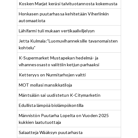
Kosken Marjat keräsi talvituotannosta kokemusta
Honkasen puutarhassa kehitetään Viherlinkin
automaatiota
Lähifarmi tuli mukaan vertikaaliviljelyyn
Jetta Kulmala:”Luomuvihanneksille tavanomaisten
kohtelu”
K-Supermarket Mustapekan hedelmä- ja
vihannesosasto valittiin ketjun parhaaksi
Ketteryys on Nurmitarhojen valtti
MOT mollasi mansikkatiloja
Mäntsälän sai uudistetun K-Citymarketin
Edullista lämpöä biolämpökontilla
Männistön Puutarha Lopelta on Vuoden 2025
kukkien laatutuottaja
Salaatteja Wääksyn puutarhasta