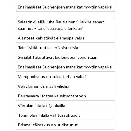
Ensimmäiset Suonenjoen mansikat myytiin vapuksi
Salaatinviljelijä Juha Rautiainen:”Kaikille samat
säännöt – tai ei sääntöjä ollenkaan”
Alanteet kehittävät elämyspalvelua
Taimityllilä tuottaa erikoisuuksia
Syrjälät tukeutuvat biologiseen torjuntaan
Ensimmäiset Suonenjoen mansikat myytiin vapuksi
Monipuolisuus on kukkatarhan valtti
Vehviläinen on maan viljelijä
Peuravaara luottaa kausituotantoon
Vierulan Tilalla ei jahkailla
Tommolan Tilalla vaihtui sukupolvi
Prisma Itäkeskus on uudistunut