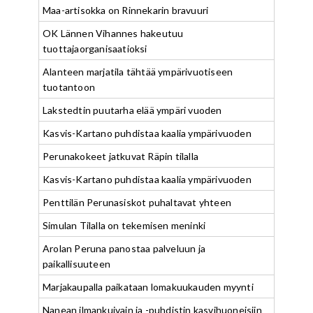
Maa-artisokka on Rinnekarin bravuuri
OK Lännen Vihannes hakeutuu
tuottajaorganisaatioksi
Alanteen marjatila tähtää ympärivuotiseen
tuotantoon
Lakstedtin puutarha elää ympäri vuoden
Kasvis-Kartano puhdistaa kaalia ympärivuoden
Perunakokeet jatkuvat Räpin tilalla
Kasvis-Kartano puhdistaa kaalia ympärivuoden
Penttilän Perunasiskot puhaltavat yhteen
Simulan Tilalla on tekemisen meninki
Arolan Peruna panostaa palveluun ja
paikallisuuteen
Marjakaupalla paikataan lomakuukauden myynti
Nanean ilmankuivain ja -puhdistin kasvihuoneisiin