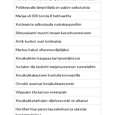
Poikkeavalla lämpötilalla on paljon vaikutuksia
Marjaa yli 300 tonnia 8 hehtaarilta
Kotimaista valkosipulia ruokakauppoihin
Silmusalaatti muutti omaan kasvuhuoneeseen
Artik-kurkut ovat kotimaisia
Markus halusi vihannesviljelijäksi
Kesäkukkien kauppaa kartanomiljöössä
Isotalon tila keskitti marjatuotannon tunneleihin
Kesäkukkakauteen koetulla konseptilla
Orvokit avasivat kesäkukkamyynnin
Vilppulan tila katsoo eteenpäin
Kesäkukkatarhojen viljelysesonki on alkanut
Hortiherttua panostaa palveluun ja säästää
kustannuksissa