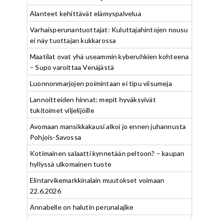
Alanteet kehittävät elämyspalvelua
Varhaisperunantuottajat: Kuluttajahintojen nousu
ei näy tuottajan kukkarossa
Maatilat ovat yhä useammin kyberuhkien kohteena
– Supo varoittaa Venäjästä
Luonnonmarjojen poimintaan ei tipu viisumeja
Lannoitteiden hinnat: mepit hyväksyivät
tukitoimet viljelijöille
Avomaan mansikkakausi alkoi jo ennen juhannusta
Pohjois-Savossa
Kotimainen salaatti kynnetään peltoon? – kaupan
hyllyssä ulkomainen tuote
Elintarvikemarkkinalain muutokset voimaan
22.6.2026
Annabelle on halutin perunalajike