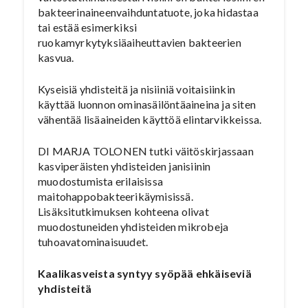
bakteerinaineenvaihduntatuote, joka hidastaa
tai estää esimerkiksi
ruokamyrkytyksiäaiheuttavien bakteerien
kasvua.
Kyseisiä yhdisteitä ja nisiiniä voitaisiinkin
käyttää luonnon ominasäilöntäaineina ja siten
vähentää lisäaineiden käyttöä elintarvikkeissa.
DI MARJA TOLONEN tutki väitöskirjassaan
kasviperäisten yhdisteiden janisiinin
muodostumista erilaisissa
maitohappobakteerikäymisissä.
Lisäksitutkimuksen kohteena olivat
muodostuneiden yhdisteiden mikrobeja
tuhoavatominaisuudet.
Kaalikasveista syntyy syöpää ehkäiseviä
yhdisteitä