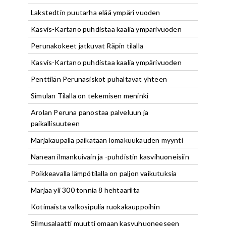
Lakstedtin puutarha elää ympäri vuoden
Kasvis-Kartano puhdistaa kaalia ympärivuoden
Perunakokeet jatkuvat Räpin tilalla
Kasvis-Kartano puhdistaa kaalia ympärivuoden
Penttilän Perunasiskot puhaltavat yhteen
Simulan Tilalla on tekemisen meninki
Arolan Peruna panostaa palveluun ja
paikallisuuteen
Marjakaupalla paikataan lomakuukauden myynti
Nanean ilmankuivain ja -puhdistin kasvihuoneisiin
Poikkeavalla lämpötilalla on paljon vaikutuksia
Marjaa yli 300 tonnia 8 hehtaarilta
Kotimaista valkosipulia ruokakauppoihin
Silmusalaatti muutti omaan kasvuhuoneeseen