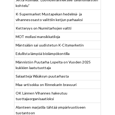
kohtelu”
K-Supermarket Mustapekan hedelmä- ja
vihannesosasto valittiin ketjun parhaaksi
Ketteryys on Nurmitarhojen valtti
MOT mollasi mansikkatiloja
Mäntsälän sai uudistetun K-Citymarketin
Edullista lämpöä biolämpökontilla
Männistön Puutarha Lopelta on Vuoden 2025
kukkien laatutuottaja
Salaatteja Wääksyn puutarhasta
Maa-artisokka on Rinnekarin bravuuri
OK Lännen Vihannes hakeutuu
tuottajaorganisaatioksi
Alanteen marjatila tähtää ympärivuotiseen
tuotantoon