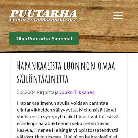
Siirry
sisältöön
Val
Tilaa Puutarha-Sanomat
Hapankaalista luonnon omaa
säilöntäainetta
5.3.2004
kirjoittaja
Jouko Tikkanen
Hapankaalimehun avulla voidaan parantaa
elintarvikkeiden säilyvyyttä. Mehunsisältämät
yhdisteet ja syntynyt nisiini hidastivat tai estivät
eräidenpilaajabakteerien sekä tietyn hiivan
kasvua, ilmenee Helsingin yliopistossatehdystä
väitöstutkimuksesta. Nisiini on bakteriosiini eli