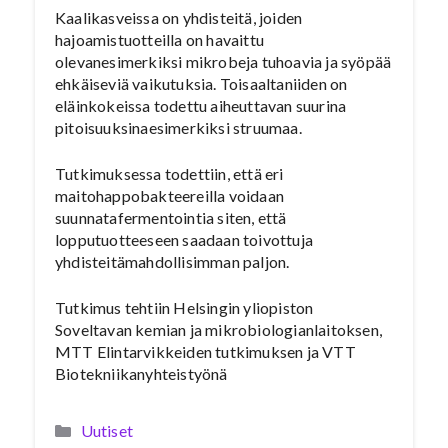
Kaalikasveissa on yhdisteitä, joiden
hajoamistuotteilla on havaittu
olevanesimerkiksi mikrobeja tuhoavia ja syöpää
ehkäiseviä vaikutuksia. Toisaaltaniiden on
eläinkokeissa todettu aiheuttavan suurina
pitoisuuksinaesimerkiksi struumaa.
Tutkimuksessa todettiin, että eri
maitohappobakteereilla voidaan
suunnatafermentointia siten, että
lopputuotteeseen saadaan toivottuja
yhdisteitämahdollisimman paljon.
Tutkimus tehtiin Helsingin yliopiston
Soveltavan kemian ja mikrobiologianlaitoksen,
MTT Elintarvikkeiden tutkimuksen ja VTT
Biotekniikanyhteistyönä
Kategoriat
Uutiset