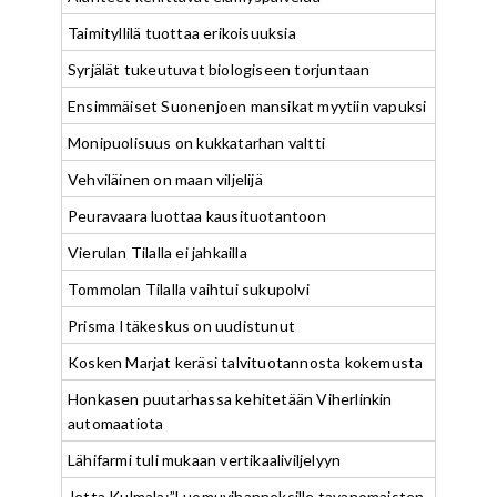
Taimityllilä tuottaa erikoisuuksia
Syrjälät tukeutuvat biologiseen torjuntaan
Ensimmäiset Suonenjoen mansikat myytiin vapuksi
Monipuolisuus on kukkatarhan valtti
Vehviläinen on maan viljelijä
Peuravaara luottaa kausituotantoon
Vierulan Tilalla ei jahkailla
Tommolan Tilalla vaihtui sukupolvi
Prisma Itäkeskus on uudistunut
Kosken Marjat keräsi talvituotannosta kokemusta
Honkasen puutarhassa kehitetään Viherlinkin
automaatiota
Lähifarmi tuli mukaan vertikaaliviljelyyn
Jetta Kulmala:”Luomuvihanneksille tavanomaisten