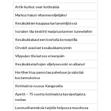
Artik-kurkut ovat kotimaisia
Markus halusi vihannesviljelijäksi
Kesäkukkien kauppaa kartanomiljöössä
Isotalon tila keskitti marjatuotannon tunneleihin
Kesäkukkakauteen koetulla konseptilla
Orvokit avasivat kesäkukkamyynnin
Vilppulan tila katsoo eteenpäin
Kesäkukkatarhojen viljelysesonki on alkanut
Hortiherttua panostaa palveluun ja säästää
kustannuksissa
Kotimaista ruusua Kangasalta
Apetit – 75 vuotta kotimaista kasvipohjaista
ruokaa
Luomuvihanneksia tarjolle helpossa muodossa