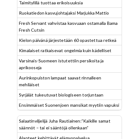
Taimityllilä tuottaa erikoisuuksia
Ruokatiedon kasvujohtajaksi Marjukka Mattio
Fresh Servant vahvistaa kasvuaan ostamalla Bama
Fresh Cutsin
Kielon päivänä järjestetään 60 opastettua retkeä
Kimalaiset ratkaisevat ongelmia kuin kädelliset
Varsinais-Suomeen istutettiin persikoita ja
aprikooseja
Aurinkopuiston lampaat saavat rinnalleen
mehiläiset
Syrjälät tukeutuvat biologiseen torjuntaan
Ensimmäiset Suonenjoen mansikat myytiin vapuksi
Salaatinviljelijä Juha Rautiainen:”Kaikille samat
säännöt – tai ei sääntöjä ollenkaan”
Alanteet kehittävät elämyspalvelua