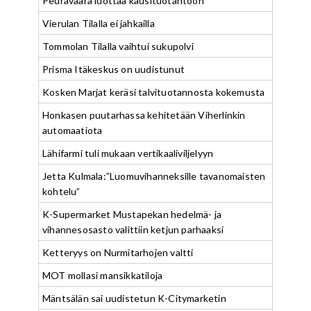
Peuravaara luottaa kausituotantoon
Vierulan Tilalla ei jahkailla
Tommolan Tilalla vaihtui sukupolvi
Prisma Itäkeskus on uudistunut
Kosken Marjat keräsi talvituotannosta kokemusta
Honkasen puutarhassa kehitetään Viherlinkin
automaatiota
Lähifarmi tuli mukaan vertikaaliviljelyyn
Jetta Kulmala:”Luomuvihanneksille tavanomaisten
kohtelu”
K-Supermarket Mustapekan hedelmä- ja
vihannesosasto valittiin ketjun parhaaksi
Ketteryys on Nurmitarhojen valtti
MOT mollasi mansikkatiloja
Mäntsälän sai uudistetun K-Citymarketin