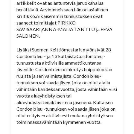
artikkelit ovat asiantuntevia jaruokahalua
herättäviä. Arvioinneissaan hän on asiallinen
kriitikko.Aikaisemmin tunnustuksen ovat
saaneet toimittajat PIRKKO
SAVISAARI,ANNA-MAIJA TANTTU ja EEVA
SALONEN.
Lisäksi Suomen Keittiömestarit myönsivät 28
Cordon bleu – ja 13 kultaistaCordon bleu -
tunnustusta aktiivisille ammattikuntansa
jäsenille. Cordonbleu on nimitys huippuluokan
ruuista ja sen valmistajista. Cordon bleu-
tunnuksen voi saada jäsen, joka on ollut alalla
vähintään kahdeksanvuotta, josta vähintään viisi
vuotta alueyhdistyksen tai
alueyhdistystenaktiivisena jäsenenä. Kultaisen
Cordon bleu -tunnuksen voi saada jäsen,joka on
ollut erityisen aktiivisesti mukana yhdistyksen
toiminnassavähintään kymmenen vuotta.