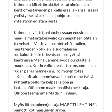
Kolmosta kiitettiin aktiivisestatoiminnasta
keittiömestareiden paikallisessa ja kansallisessa
yhdistyksessäsekä alan pohjoismaisen
yhteistyön edistämisestä.
Kolmonen välitti juhlapuheessaan eduskunnan
maa- ja metsätalousvaliokunnanpuheenjohtajan
terveiset. – Valtiovallan mietteitä kuullen,
mestareiden,kokkien ja suomalaisen
ruokakulttuurin tulevaisuus on hyvissä
kantimissa.Me haluamme syödä puhdasta ja
maukasta. Kokin valkoinen hattu onsuomalaisen
ruuan paras mannekiini, Kolmonen totesi.
– Kunnioittakaammeisovanhempiemme työtä.
Puhtailta pelloilta kelpaa leipoa ja
laatiaisoäitiemme maakunnallisia herkkuja.
Olkoon teemamme Made in Finland.
Myös liiton puheenjohtaja MARTTI LEHTINEN
painotti kotimaisuuden arvoa.