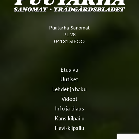
Puutarha-Sanomat
PL 28
04131 SIPOO
Etusivu
Uutiset
Lehdet ja haku
Videot
Info ja tilaus
Kansikilpailu
Hevi-kilpailu