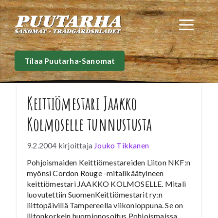
Siirry
sisältöön
Val
Tilaa Puutarha-Sanomat
Keittiömestari Jaakko
Kolmoselle tunnustusta
9.2.2004
kirjoittaja
Jouko Tikkanen
Pohjoismaiden Keittiömestareiden Liiton NKF:n
myönsi Cordon Rouge -mitalikäätyineen
keittiömestari JAAKKO KOLMOSELLE. Mitali
luovutettiin SuomenKeittiömestarit ry:n
liittopäivillä Tampereella viikonloppuna. Se on
liitonkorkein huomionosoitus Pohjoismaissa.