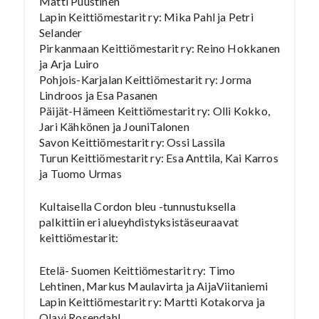
Matti Puustinen
Lapin Keittiömestarit ry: Mika Pahl ja Petri
Selander
Pirkanmaan Keittiömestarit ry: Reino Hokkanen
ja Arja Luiro
Pohjois-Karjalan Keittiömestarit ry: Jorma
Lindroos ja Esa Pasanen
Päijät-Hämeen Keittiömestarit ry: Olli Kokko,
Jari Kähkönen ja JouniTalonen
Savon Keittiömestarit ry: Ossi Lassila
Turun Keittiömestarit ry: Esa Anttila, Kai Karros
ja Tuomo Urmas
Kultaisella Cordon bleu -tunnustuksella
palkittiin eri alueyhdistyksistäseuraavat
keittiömestarit:
Etelä- Suomen Keittiömestarit ry: Timo
Lehtinen, Markus Maulavirta ja AijaViitaniemi
Lapin Keittiömestarit ry: Martti Kotakorva ja
Olavi Rosendahl