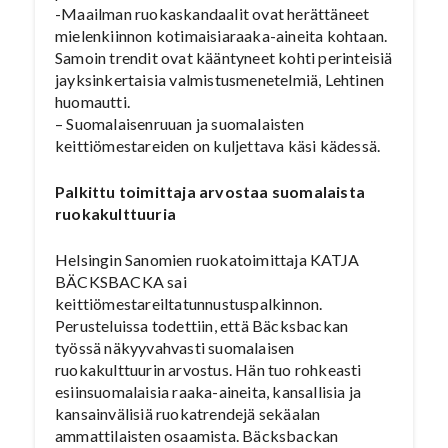
-Maailman ruokaskandaalit ovat herättäneet
mielenkiinnon kotimaisiaraaka-aineita kohtaan.
Samoin trendit ovat kääntyneet kohti perinteisiä
jayksinkertaisia valmistusmenetelmiä, Lehtinen
huomautti.
– Suomalaisenruuan ja suomalaisten
keittiömestareiden on kuljettava käsi kädessä.
Palkittu toimittaja arvostaa suomalaista
ruokakulttuuria
Helsingin Sanomien ruokatoimittaja KATJA
BÄCKSBACKA sai
keittiömestareiltatunnustuspalkinnon.
Perusteluissa todettiin, että Bäcksbackan
työssä näkyyvahvasti suomalaisen
ruokakulttuurin arvostus. Hän tuo rohkeasti
esiinsuomalaisia raaka-aineita, kansallisia ja
kansainvälisiä ruokatrendejä sekäalan
ammattilaisten osaamista. Bäcksbackan