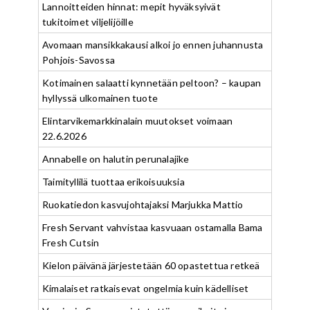
Lannoitteiden hinnat: mepit hyväksyivät
tukitoimet viljelijöille
Avomaan mansikkakausi alkoi jo ennen juhannusta
Pohjois-Savossa
Kotimainen salaatti kynnetään peltoon? – kaupan
hyllyssä ulkomainen tuote
Elintarvikemarkkinalain muutokset voimaan
22.6.2026
Annabelle on halutin perunalajike
Taimityllilä tuottaa erikoisuuksia
Ruokatiedon kasvujohtajaksi Marjukka Mattio
Fresh Servant vahvistaa kasvuaan ostamalla Bama
Fresh Cutsin
Kielon päivänä järjestetään 60 opastettua retkeä
Kimalaiset ratkaisevat ongelmia kuin kädelliset