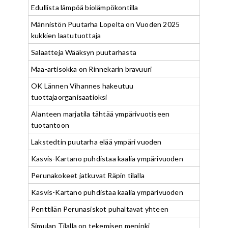
Edullista lämpöä biolämpökontilla
Männistön Puutarha Lopelta on Vuoden 2025
kukkien laatutuottaja
Salaatteja Wääksyn puutarhasta
Maa-artisokka on Rinnekarin bravuuri
OK Lännen Vihannes hakeutuu
tuottajaorganisaatioksi
Alanteen marjatila tähtää ympärivuotiseen
tuotantoon
Lakstedtin puutarha elää ympäri vuoden
Kasvis-Kartano puhdistaa kaalia ympärivuoden
Perunakokeet jatkuvat Räpin tilalla
Kasvis-Kartano puhdistaa kaalia ympärivuoden
Penttilän Perunasiskot puhaltavat yhteen
Simulan Tilalla on tekemisen meninki