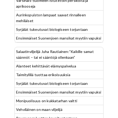
Varsinais-Suomeen istutettiin persikoita ja
aprikooseja
Aurinkopuiston lampaat saavat rinnalleen
mehiläiset
Syrjälät tukeutuvat biologiseen torjuntaan
Ensimmäiset Suonenjoen mansikat myytiin vapuksi
Salaatinviljelijä Juha Rautiainen:”Kaikille samat
säännöt – tai ei sääntöjä ollenkaan”
Alanteet kehittävät elämyspalvelua
Taimityllilä tuottaa erikoisuuksia
Syrjälät tukeutuvat biologiseen torjuntaan
Ensimmäiset Suonenjoen mansikat myytiin vapuksi
Monipuolisuus on kukkatarhan valtti
Vehviläinen on maan viljelijä