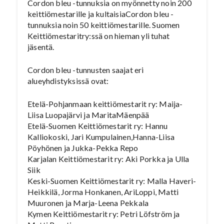
Cordon bleu -tunnuksia on myönnetty noin 200
keittiömestarille ja kultaisiaCordon bleu -
tunnuksia noin 50 keittiömestarille. Suomen
Keittiömestaritry:ssä on hieman yli tuhat
jäsentä.
Cordon bleu -tunnusten saajat eri
alueyhdistyksissä ovat:
Etelä-Pohjanmaan keittiömestarit ry: Maija-
Liisa Luopajärvi ja MaritaMäenpää
Etelä-Suomen Keittiömestarit ry: Hannu
Kalliokoski, Jari Kumpulainen,Hanna-Liisa
Pöyhönen ja Jukka-Pekka Repo
Karjalan Keittiömestarit ry: Aki Porkka ja Ulla
Siik
Keski-Suomen Keittiömestarit ry: Malla Haveri-
Heikkilä, Jorma Honkanen, AriLoppi, Matti
Muuronen ja Marja-Leena Pekkala
Kymen Keittiömestarit ry: Petri Löfström ja