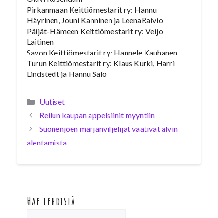
Pirkanmaan Keittiömestarit ry: Hannu
Häyrinen, Jouni Kanninen ja LeenaRaivio
Päijät-Hämeen Keittiömestarit ry: Veijo
Laitinen
Savon Keittiömestarit ry: Hannele Kauhanen
Turun Keittiömestarit ry: Klaus Kurki, Harri
Lindstedt ja Hannu Salo
Kategoriat
Uutiset
Reilun kaupan appelsiinit myyntiin
Suonenjoen marjanviljelijät vaativat alvin
alentamista
Hae lehdistä