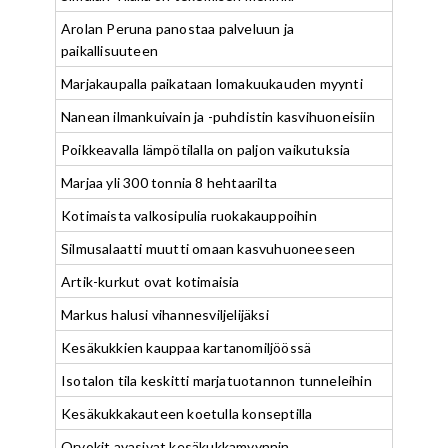
Arolan Peruna panostaa palveluun ja
paikallisuuteen
Marjakaupalla paikataan lomakuukauden myynti
Nanean ilmankuivain ja -puhdistin kasvihuoneisiin
Poikkeavalla lämpötilalla on paljon vaikutuksia
Marjaa yli 300 tonnia 8 hehtaarilta
Kotimaista valkosipulia ruokakauppoihin
Silmusalaatti muutti omaan kasvuhuoneeseen
Artik-kurkut ovat kotimaisia
Markus halusi vihannesviljelijäksi
Kesäkukkien kauppaa kartanomiljöössä
Isotalon tila keskitti marjatuotannon tunneleihin
Kesäkukkakauteen koetulla konseptilla
Orvokit avasivat kesäkukkamyynnin